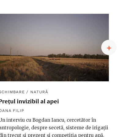
SCHIMBARE
/
NATURĂ
SCHIM
Prețul invizibil al apei
Diplom
macro
OANA FILIP
OANA F
Un interviu cu Bogdan Iancu, cercetător în
antropologie, despre secetă, sisteme de irigații
Håkan 
din trecut și prezent și competiția pentru apă.
vorbeșt