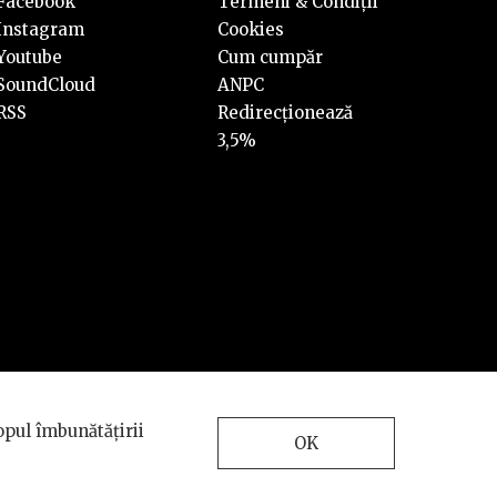
Facebook
Termeni & Condiții
Instagram
Cookies
Youtube
Cum cumpăr
SoundCloud
ANPC
RSS
Redirecționează
3,5%
Design and development
opul îmbunătățirii
by
INTERKORP
OK