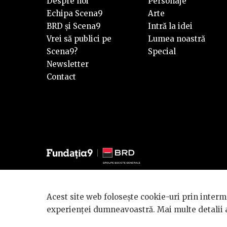
Despre noi
Personaje
Echipa Scena9
Arte
BRD și Scena9
Intră la idei
Vrei să publici pe
Lumea noastră
Scena9?
Special
Newsletter
Contact
© 2026 BRD Groupe Société Générale, toate drepturile reze
Acest site web folosește cookie-uri prin interme
Scena 9 este un proiect sustinut de
BRD GROUPE SOCIÉ
experienței dumneavoastră. Mai multe detalii