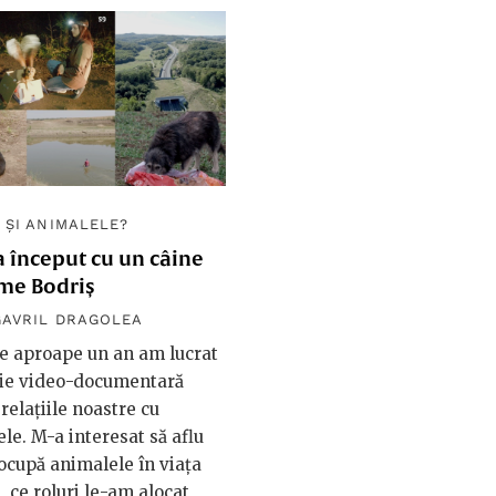
/
ȘI ANIMALELE?
a început cu un câine
me Bodriș
GAVRIL DRAGOLEA
e aproape un an am lucrat
rie video-documentară
relațiile noastre cu
le. M-a interesat să aflu
 ocupă animalele în viața
, ce roluri le-am alocat,