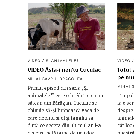
VIDEO
/
ȘI ANIMALELE?
VIDEO
VIDEO Ăsta-i nen'tu Cuculac
Totul 
pe nu
MIHAI GAVRIL DRAGOLEA
MIHAI 
Primul episod din seria „Și
animalele?” este o întâlnire cu un
Timp d
sătean din Bărăgan. Cuculac se
la o se
chinuie să-și hrănească vaca de
despre 
care depind și el și familia sa,
animale
după ce seceta din ultimul an i-a
cât loc
distrus toată iarba de pe izlaz.
noastră