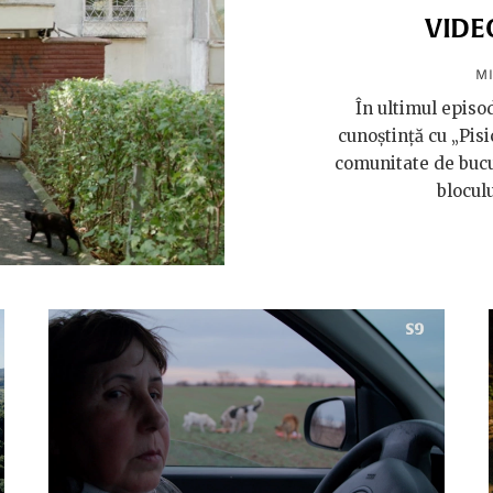
VIDEO
M
În ultimul episod
cunoștință cu „Pisi
comunitate de bucu
bloculu