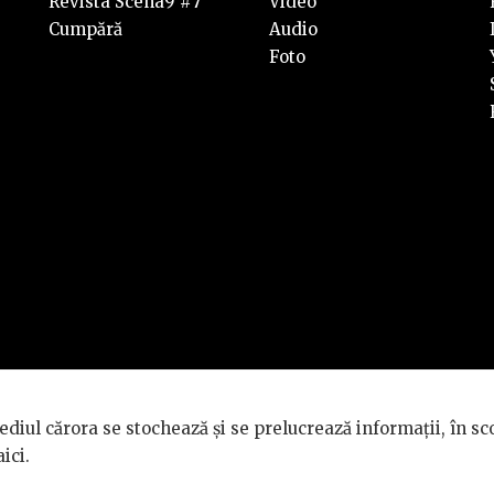
Revista Scena9 #7
Video
Cumpără
Audio
Foto
rvate.
diul cărora se stochează și se prelucrează informații, în sc
TÉ GÉNÉRALE
.
aici
.