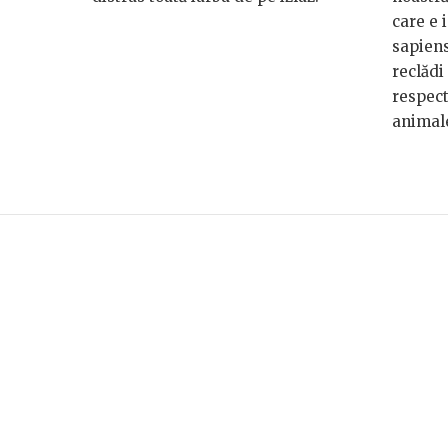
care e 
sapiens
reclădi
respect
animal