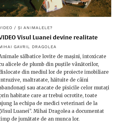
VIDEO
/
ȘI ANIMALELE?
VIDEO Visul Luanei devine realitate
MIHAI GAVRIL DRAGOLEA
Animale sălbatice lovite de mașini, intoxicate
cu alicele de plumb din puștile vânătorilor,
dislocate din mediul lor de proiecte imobiliare
intruzive, maltratate, hăituite de câini
abandonați sau atacate de pisicile celor mutați
prin habitate care ar trebui ocrotite, toate
ajung la echipa de medici veterinari de la
„Visul Luanei”. Mihai Dragolea a documentat
timp de jumătate de an munca lor.