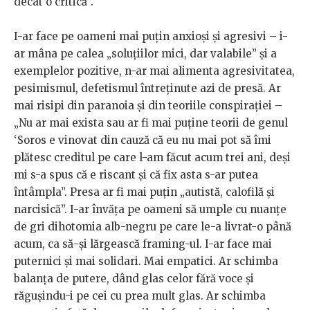
decât o critică”.
I-ar face pe oameni mai puțin anxioși și agresivi – i-
ar mâna pe calea „soluțiilor mici, dar valabile” și a
exemplelor pozitive, n-ar mai alimenta agresivitatea,
pesimismul, defetismul întreținute azi de presă. Ar
mai risipi din paranoia și din teoriile conspirației –
„Nu ar mai exista sau ar fi mai puține teorii de genul
‘Soros e vinovat din cauză că eu nu mai pot să îmi
plătesc creditul pe care l-am făcut acum trei ani, deși
mi s-a spus că e riscant și că fix asta s-ar putea
întâmpla”. Presa ar fi mai puțin „autistă, calofilă și
narcisică”. I-ar învăța pe oameni să umple cu nuanțe
de gri dihotomia alb-negru pe care le-a livrat-o până
acum, ca să-și lărgească framing-ul. I-ar face mai
puternici și mai solidari. Mai empatici. Ar schimba
balanţa de putere, dând glas celor fără voce şi
răguşindu-i pe cei cu prea mult glas. Ar schimba