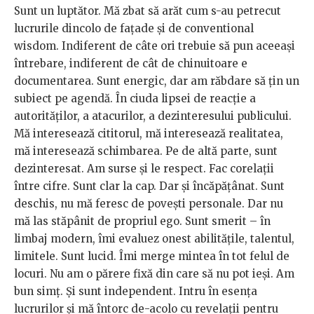
Sunt un luptător. Mă zbat să arăt cum s-au petrecut
lucrurile dincolo de fațade și de conventional
wisdom. Indiferent de câte ori trebuie să pun aceeași
întrebare, indiferent de cât de chinuitoare e
documentarea. Sunt energic, dar am răbdare să țin un
subiect pe agendă. În ciuda lipsei de reacție a
autorităților, a atacurilor, a dezinteresului publicului.
Mă interesează cititorul, mă interesează realitatea,
mă interesează schimbarea. Pe de altă parte, sunt
dezinteresat. Am surse și le respect. Fac corelații
între cifre. Sunt clar la cap. Dar și încăpățânat. Sunt
deschis, nu mă feresc de povești personale. Dar nu
mă las stăpânit de propriul ego. Sunt smerit – în
limbaj modern, îmi evaluez onest abilitățile, talentul,
limitele. Sunt lucid. Îmi merge mintea în tot felul de
locuri. Nu am o părere fixă din care să nu pot ieși. Am
bun simț. Și sunt independent. Intru în esența
lucrurilor și mă întorc de-acolo cu revelații pentru