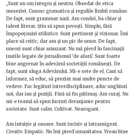
„Sunt un om integru și neutru. Obsedat de etica
meseriei. Cunosc gramatica și regulile limbii române.
De fapt, sunt grammar nazi. Am condei, ba chiar şi
talent literar. Ştiu să spun povești. Simplu, fără
împopoțonări stilistice. Sunt pertinent și vizionar. Îmi
place să critic, dar am și un pic de umor. De fapt,
uneori sunt chiar amuzant. Nu mă pierd în fascinații
inutile legate de jurnalismul ‘de afară’. Sunt foarte
bine angrenat în adevărul societății românești. De
fapt, sunt sluga Adevărului. Mi-e sete de el. Caut să
informez, să educ, să prezint mai multe puncte de
vedere. Fac legături intrerdisciplinare, aduc unghiuri
noi, dar iau și poziții. Fără să fiu pătimaș. Am curaj. Nu
mi-e teamă să spun lucruri deranjante pentru
societate. Sunt calm. Cultivat. Nearogant.
Am intuiție și onoare. Sunt incisiv și intransigent.
Creativ. Empatic. Nu îmi pierd umanitatea. Vreau bine