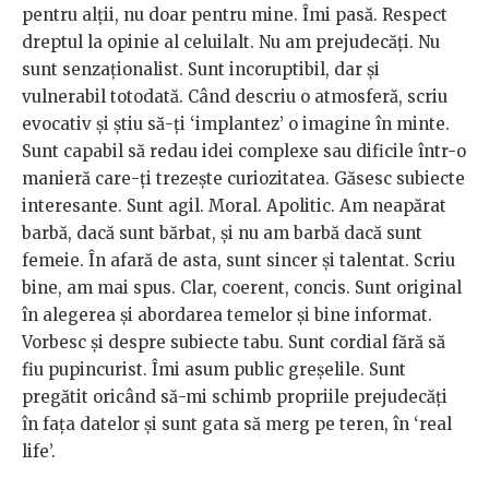
pentru alții, nu doar pentru mine. Îmi pasă. Respect
dreptul la opinie al celuilalt. Nu am prejudecăți. Nu
sunt senzaționalist. Sunt incoruptibil, dar și
vulnerabil totodată. Când descriu o atmosferă, scriu
evocativ și știu să-ți ‘implantez’ o imagine în minte.
Sunt capabil să redau idei complexe sau dificile într-o
manieră care-ţi trezeşte curiozitatea. Găsesc subiecte
interesante. Sunt agil. Moral. Apolitic. Am neapărat
barbă, dacă sunt bărbat, și nu am barbă dacă sunt
femeie. În afară de asta, sunt sincer și talentat. Scriu
bine, am mai spus. Clar, coerent, concis. Sunt original
în alegerea și abordarea temelor și bine informat.
Vorbesc și despre subiecte tabu. Sunt cordial fără să
fiu pupincurist. Îmi asum public greșelile. Sunt
pregătit oricând să-mi schimb propriile prejudecăți
în fața datelor și sunt gata să merg pe teren, în ‘real
life’.