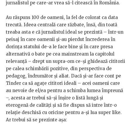
jurnalistul pe care-ar vrea să-l citească în România.
Au răspuns 100 de oameni, la fel de colorat ca data
trecută. Ideea centrală care răzbate, însă, din toată
treaba asta e că jurnalistul ideal se prezintă – într-un
peisaj în care oamenii și-au pierdut încrederea în
dorința statului de-a le face bine şi în care presa
alternativă o bate pe cea mainstream la capitolul
relevanţă – drept un supra-om ce-și ghidează cititorii
pe calea schimbării pozitive, din perspectiva de
pedagog, îndrumător și aliat. Dacă şi-ar face cont pe
Tinder ca să agaţe cititori ideali – acei oameni care
au nevoie de el/ea pentru a schimba lumea împreună
–, acesta ar trebui să-și înșire o listă lungă şi
eterogenă de calități și să fie dispus să intre într-o
relație deschisă cu oricine pentru a-și lua super like.
Ar trebui să se prezinte așa: