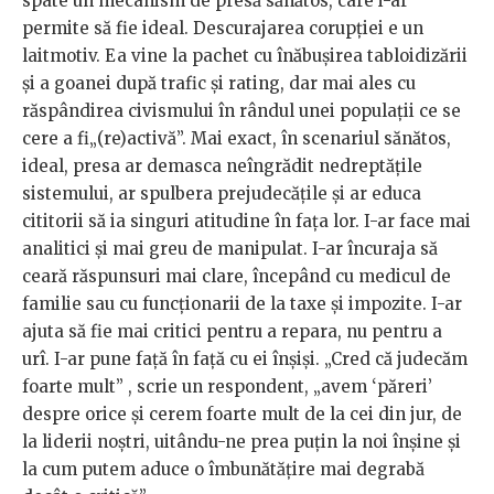
spate un mecanism de presă sănătos, care i-ar
permite să fie ideal. Descurajarea corupţiei e un
laitmotiv. Ea vine la pachet cu înăbușirea tabloidizării
și a goanei după trafic și rating, dar mai ales cu
răspândirea civismului în rândul unei populații ce se
cere a fi„(re)activă”. Mai exact, în scenariul sănătos,
ideal, presa ar demasca neîngrădit nedreptăţile
sistemului, ar spulbera prejudecățile şi ar educa
cititorii să ia singuri atitudine în fața lor. I-ar face mai
analitici și mai greu de manipulat. I-ar încuraja să
ceară răspunsuri mai clare, începând cu medicul de
familie sau cu funcționarii de la taxe și impozite. I-ar
ajuta să fie mai critici pentru a repara, nu pentru a
urî. I-ar pune față în față cu ei înșiși. „Cred că judecăm
foarte mult” , scrie un respondent, „avem ‘păreri’
despre orice și cerem foarte mult de la cei din jur, de
la liderii noștri, uitându-ne prea puțin la noi înșine și
la cum putem aduce o îmbunătățire mai degrabă