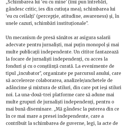
„Schimbarea lui ‘eu cu mine’ (îmi pun întrebări,
gândesc critic, ies din cutiuța mea), schimbarea lui
‘eu cu ceilalţi’ (percepţie, atitudine, awareness) şi, în
unele cazuri, schimbări instituţionale”.
Un mecanism de presă sănătos ar asigura salarii
adecvate pentru jurnaliști, mai puțin monopol și mai
multe publicații independente. Un cititor fantazează
la focare de jurnaliști independenți, cu acces la
fonduri și cu o conștiință curată. La evenimente de
tipul „incubator”, organizate pe parcursul anului, care
să accelereze colaborarea, analizele/anchetele de
adâncime și mixtura de stiluri, din care pot ieși stiluri
noi. La una-două-trei platforme care să adune mai
multe grupuri de jurnaliști independenți, pentru o
mai bună diseminare. „Mă gândesc la puterea din ce
în ce mai mare a presei independente, care a
contribuit la schimbarea de guverne, legi, la acte de