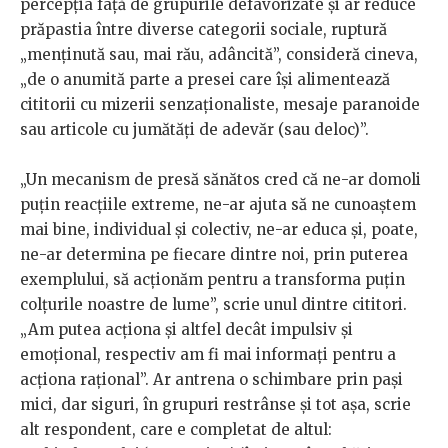
percepția față de grupurile defavorizate și ar reduce
prăpastia între diverse categorii sociale, ruptură
„menţinută sau, mai rău, adâncită”, consideră cineva,
„de o anumită parte a presei care îşi alimentează
cititorii cu mizerii senzaţionaliste, mesaje paranoide
sau articole cu jumătăţi de adevăr (sau deloc)”.
„Un mecanism de presă sănătos cred că ne-ar domoli
puţin reacţiile extreme, ne-ar ajuta să ne cunoaştem
mai bine, individual şi colectiv, ne-ar educa şi, poate,
ne-ar determina pe fiecare dintre noi, prin puterea
exemplului, să acţionăm pentru a transforma puţin
colţurile noastre de lume”, scrie unul dintre cititori.
„Am putea acționa și altfel decât impulsiv și
emoțional, respectiv am fi mai informați pentru a
acționa rațional”. Ar antrena o schimbare prin paşi
mici, dar siguri, în grupuri restrânse şi tot aşa, scrie
alt respondent, care e completat de altul: