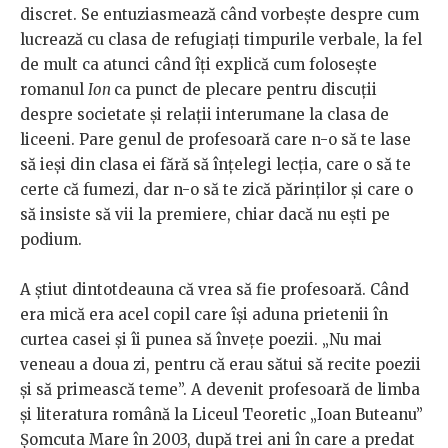
discret. Se entuziasmează când vorbește despre cum
lucrează cu clasa de refugiați timpurile verbale, la fel
de mult ca atunci când îți explică cum folosește
romanul
Ion
ca punct de plecare pentru discuții
despre societate și relații interumane la clasa de
liceeni. Pare genul de profesoară care n-o să te lase
să ieși din clasa ei fără să înțelegi lecția, care o să te
certe că fumezi, dar n-o să te zică părinților și care o
să insiste să vii la premiere, chiar dacă nu ești pe
podium.
A știut dintotdeauna că vrea să fie profesoară. Când
era mică era acel copil care își aduna prietenii în
curtea casei și îi punea să învețe poezii. „Nu mai
veneau a doua zi, pentru că erau sătui să recite poezii
și să primească teme”. A devenit profesoară de limba
și literatura română la Liceul Teoretic „Ioan Buteanu”
Șomcuta Mare în 2003, după trei ani în care a predat