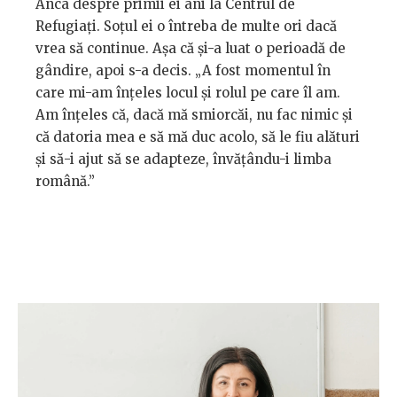
Anca despre primii ei ani la Centrul de
Refugiați. Soțul ei o întreba de multe ori dacă
vrea să continue. Așa că și-a luat o perioadă de
gândire, apoi s-a decis. „A fost momentul în
care mi-am înțeles locul și rolul pe care îl am.
Am înțeles că, dacă mă smiorcăi, nu fac nimic și
că datoria mea e să mă duc acolo, să le fiu alături
și să-i ajut să se adapteze, învățându-i limba
română.”