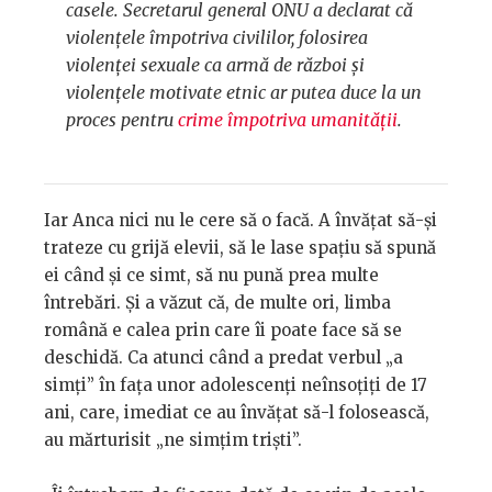
casele. Secretarul general ONU a declarat că
violențele împotriva civililor, folosirea
violenței sexuale ca armă de război și
violențele motivate etnic ar putea duce la un
proces pentru
crime împotriva umanității
.
Iar Anca nici nu le cere să o facă. A învățat să-și
trateze cu grijă elevii, să le lase spațiu să spună
ei când și ce simt, să nu pună prea multe
întrebări. Și a văzut că, de multe ori, limba
română e calea prin care îi poate face să se
deschidă. Ca atunci când a predat verbul „a
simți” în fața unor adolescenți neînsoțiți de 17
ani, care, imediat ce au învățat să-l folosească,
au mărturisit „ne simțim triști”.