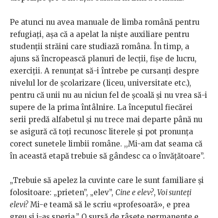
Pe atunci nu avea manuale de limba română pentru
refugiați, așa că a apelat la niște auxiliare pentru
studenții străini care studiază româna. În timp, a
ajuns să încropească planuri de lecții, fișe de lucru,
exerciții. A renunțat să-i întrebe pe cursanți despre
nivelul lor de școlarizare (liceu, universitate etc.),
pentru că unii nu au niciun fel de școală și nu vrea să-i
supere de la prima întâlnire. La începutul fiecărei
serii predă alfabetul și nu trece mai departe până nu
se asigură că toți recunosc literele și pot pronunța
corect sunetele limbii române. ,,Mi-am dat seama că
în această etapă trebuie să gândesc ca o învățătoare”.
„Trebuie să apelez la cuvinte care le sunt familiare și
folositoare: „prieten”, „elev”,
Cine e elev?
,
Voi sunteți
elevi?
Mi-e teamă să le scriu «profesoară», e prea
greu și i-aș speria.” O sursă de râsete permanente e