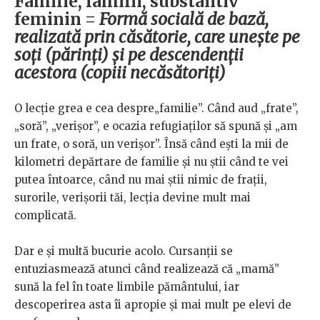
Familie, familii, substantiv
feminin =
Formă socială de bază,
realizată prin căsătorie, care unește pe
soți (părinți) și pe descendenții
acestora (copiii necăsătoriți)
O lecție grea e cea despre„familie”. Când aud „frate”,
„soră”, „verișor”, e ocazia refugiaților să spună și „am
un frate, o soră, un verișor”. Însă când ești la mii de
kilometri depărtare de familie și nu știi când te vei
putea întoarce, când nu mai știi nimic de frații,
surorile, verișorii tăi, lecția devine mult mai
complicată.
Dar e și multă bucurie acolo. Cursanții se
entuziasmează atunci când realizează că „mamă”
sună la fel în toate limbile pământului, iar
descoperirea asta îi apropie și mai mult pe elevi de