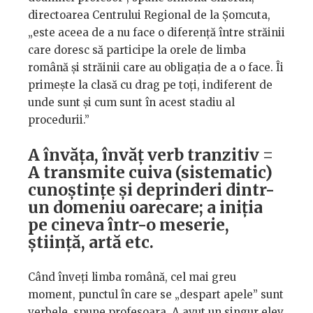
directoarea Centrului Regional de la Șomcuta,
„este aceea de a nu face o diferență între străinii
care doresc să participe la orele de limba
română și străinii care au obligația de a o face. Îi
primește la clasă cu drag pe toți, indiferent de
unde sunt și cum sunt în acest stadiu al
procedurii.”
A învăța, învăț verb tranzitiv =
A transmite cuiva (sistematic)
cunoștințe și deprinderi dintr-
un domeniu oarecare; a iniția
pe cineva într-o meserie,
știință, artă etc.
Când înveți limba română, cel mai greu
moment, punctul în care se „despart apele” sunt
verbele, spune profesoara. A avut un singur elev