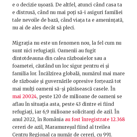
e o decizie ușoară. De altfel, atunci când casa ta
e distrusă, când nu mai poți să-i asiguri familiei
tale nevoile de bază, când viața ta e amenințată,
nu ai de ales decât să pleci.
Migrația nu este un fenomen nou, la fel cum nu
sunt nici refugiații. Oamenii au fugit
dintotdeauna din calea războaielor sau a
foametei, căutând un loc sigur pentru ei și
familia lor. Încălzirea globală, numărul mai mare
de războaie și guvernările opresive forțează tot
mai mulți oameni să-și părăsească casele. În
mai 20024
, peste 120 de milioane de oameni se
aflau în situația asta, peste 43 dintre ei fiind
refugiați, iar 6,9 milioane solicitanți de azil. În
anul 2022, în România
au fost înregistrate 12.368
cereri de azil, Maramureșul fiind al treilea
Centru Regional ca număr de cereri, cu 991.