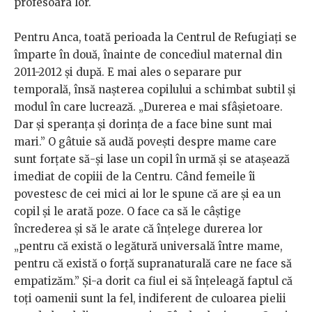
profesoara lor.
Pentru Anca, toată perioada la Centrul de Refugiați se
împarte în două, înainte de concediul maternal din
2011-2012 și după. E mai ales o separare pur
temporală, însă nașterea copilului a schimbat subtil și
modul în care lucrează. „Durerea e mai sfâșietoare.
Dar și speranța și dorința de a face bine sunt mai
mari.” O gâtuie să audă povești despre mame care
sunt forțate să-și lase un copil în urmă și se atașează
imediat de copiii de la Centru. Când femeile îi
povestesc de cei mici ai lor le spune că are și ea un
copil și le arată poze. O face ca să le câștige
încrederea și să le arate că înțelege durerea lor
„pentru că există o legătură universală între mame,
pentru că există o forță supranaturală care ne face să
empatizăm.” Și-a dorit ca fiul ei să înțeleagă faptul că
toți oamenii sunt la fel, indiferent de culoarea pielii