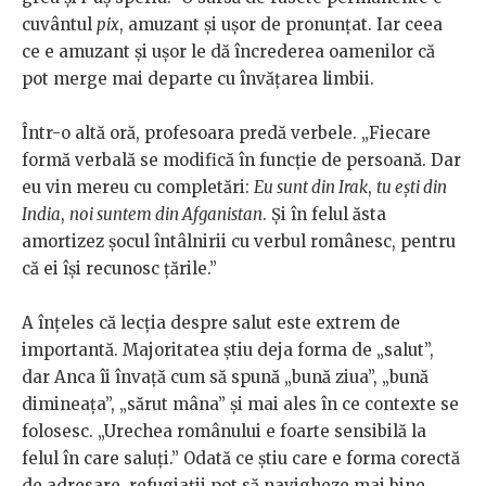
cuvântul
pix
, amuzant și ușor de pronunțat. Iar ceea
ce e amuzant și ușor le dă încrederea oamenilor că
pot merge mai departe cu învățarea limbii.
Într-o altă oră, profesoara predă verbele. „Fiecare
formă verbală se modifică în funcție de persoană. Dar
eu vin mereu cu completări:
Eu sunt din Irak
,
tu ești din
India
,
noi suntem din Afganistan
. Și în felul ăsta
amortizez șocul întâlnirii cu verbul românesc, pentru
că ei își recunosc țările.”
A înțeles că lecția despre salut este extrem de
importantă. Majoritatea știu deja forma de „salut”,
dar Anca îi învață cum să spună „bună ziua”, „bună
dimineața”, „sărut mâna” și mai ales în ce contexte se
folosesc. „Urechea românului e foarte sensibilă la
felul în care saluți.” Odată ce știu care e forma corectă
de adresare, refugiații pot să navigheze mai bine