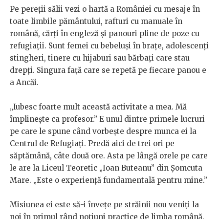
Pe pereții sălii vezi o hartă a României cu mesaje în
toate limbile pământului, rafturi cu manuale în
română, cărți în engleză și panouri pline de poze cu
refugiații. Sunt femei cu bebeluși în brațe, adolescenți
stingheri, tinere cu hijaburi sau bărbați care stau
drepți. Singura față care se repetă pe fiecare panou e
a Ancăi.
„Iubesc foarte mult această activitate a mea. Mă
împlinește ca profesor.” E unul dintre primele lucruri
pe care le spune când vorbește despre munca ei la
Centrul de Refugiați. Predă aici de trei ori pe
săptămână, câte două ore. Asta pe lângă orele pe care
le are la Liceul Teoretic „Ioan Buteanu” din Șomcuta
Mare. „Este o experiență fundamentală pentru mine.”
Misiunea ei este să-i învețe pe străinii nou veniți la
noi în primul rând noțiuni practice de limba română.