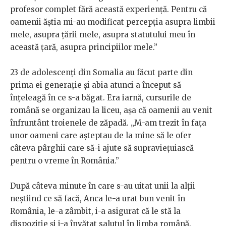
profesor complet fără această experiență. Pentru că
oamenii ăștia mi-au modificat percepția asupra limbii
mele, asupra țării mele, asupra statutului meu în
această țară, asupra principiilor mele.”
23 de adolescenți din Somalia au făcut parte din
prima ei generație și abia atunci a început să
înțeleagă în ce s-a băgat. Era iarnă, cursurile de
română se organizau la liceu, așa că oamenii au venit
înfruntânt troienele de zăpadă. „M-am trezit în fața
unor oameni care așteptau de la mine să le ofer
câteva pârghii care să-i ajute să supraviețuiască
pentru o vreme în România.”
După câteva minute în care s-au uitat unii la alții
neștiind ce să facă, Anca le-a urat bun venit în
România, le-a zâmbit, i-a asigurat că le stă la
dispoziție și i-a învățat salutul în limba română.