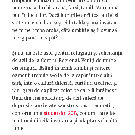
timpului, eu însămi am venit în contact cu
numeroase limbi: arabă, farsi, tamil. Mereu mă
pun în locul lor. Dacă lucrurile ar fi fost altfel și
stăteam eu în bancă și ei la tablă și mă învățau
pe mine limba arabă, câtă ambiție aș fi avut să
merg până la capăt?”
Și nu, nu este ușor pentru refugiații și solicitanții
de azil de la Centrul Regional. Veniți de multe
ori singuri, lăsând în urmă familii și cariere,
oamenii trebuie s-o ia de la capăt într-o altă
țară, într-o cultură diferită, purtând cicatrici și
răni greu de explicat celor pe care îi întâlnesc.
Unul din trei solicitanți de azil suferă de
depresie, anxietate sau stres post traumatic,
conform unui
studiu din 2017
, condiții care fac
mult mai dificilă învățarea și adaptarea la altă
lume.