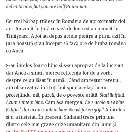
did until now, but you are half Romanian.
Cei trei bărbați trăiesc în România de aproximativ doi
ani. Au venit în țară cu viză de lucru și au muncit în
Timișoara. Apoi au depus actele pentru a primi azil în
țara noastră și au început să facă ore de limba română
cu Anca.
S-au înțeles foarte bine și s-au apropiat de la început,
dar Anca a simțit mereu reticența lor de a vorbi
despre ce au lăsat în urmă. „Când am testat terenul,
am observat că îmi toți îmi spun același lucru,
protejându-mă, parcă, de o poveste urâtă.
Stați liniștită.
Acum suntem bine.
Cam așa mergea. Ce
e acolo nu e bine.
E dificil, dar acum suntem bine. Nu vă faceți griji
.” A înțeles
și n-a insistat. În prezent, Sudanul trece prin una
dintre cele mai grave crize umanitare din lume și
peste 755.000 de persoane sunt în risc de foamete
,