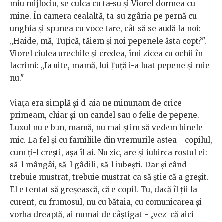
miu mijlociu, se culca cu ta-su și Viorel dormea cu
mine. În camera cealaltă, ta-su zgâria pe pernă cu
unghia și spunea cu voce tare, cât să se audă la noi:
„Haide, mă, Tuțică, tăiem și noi pepenele ăsta copt?".
Viorel ciulea urechile și credea, îmi zicea cu ochii în
lacrimi: „Ia uite, mamă, lui Țuță i-a luat pepene și mie
nu."
Viața era simplă și d-aia ne minunam de orice
primeam, chiar și-un candel sau o felie de pepene.
Luxul nu e bun, mamă, nu mai știm să vedem binele
mic. La fel și cu familiile din vremurile astea - copilul,
cum ți-l crești, așa îl ai. Nu zic, are și iubirea rostul ei:
să-l mângâi, să-l gâdili, să-l iubești. Dar și când
trebuie mustrat, trebuie mustrat ca să știe că a greșit.
El e tentat să greșească, că e copil. Tu, dacă îl ții la
curent, cu frumosul, nu cu bătaia, cu comunicarea și
vorba dreaptă, ai numai de câștigat - „vezi că aici