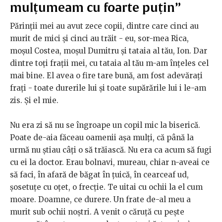
mulțumeam cu foarte puțin”
Părinții mei au avut zece copii, dintre care cinci au
murit de mici și cinci au trăit - eu, sor-mea Rica,
moșul Costea, moșul Dumitru și tataia al tău, Ion. Dar
dintre toți frații mei, cu tataia al tău m-am înțeles cel
mai bine. El avea o fire tare bună, am fost adevărați
frați - toate durerile lui și toate supărările lui i le-am
zis. Și el mie.
Nu era zi să nu se îngroape un copil mic la biserică.
Poate de-aia făceau oamenii așa mulți, că până la
urmă nu știau câți o să trăiască. Nu era ca acum să fugi
cu ei la doctor. Erau bolnavi, mureau, chiar n-aveai ce
să faci, în afară de băgat în țuică, în cearceaf ud,
șosetuțe cu oțet, o frecție. Te uitai cu ochii la el cum
moare. Doamne, ce durere. Un frate de-al meu a
murit sub ochii noștri. A venit o căruță cu pește