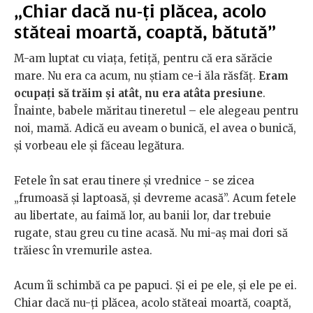
„Chiar dacă nu-ți plăcea, acolo
stăteai moartă, coaptă, bătută”
M-am luptat cu viața, fetiță, pentru că era sărăcie
mare. Nu era ca acum, nu știam ce-i ăla răsfăț.
Eram
ocupați să trăim și atât, nu era atâta presiune
.
Înainte, babele măritau tineretul – ele alegeau pentru
noi, mamă. Adică eu aveam o bunică, el avea o bunică,
și vorbeau ele și făceau legătura.
Fetele în sat erau tinere și vrednice - se zicea
„frumoasă și laptoasă, și devreme acasă”. Acum fetele
au libertate, au faimă lor, au banii lor, dar trebuie
rugate, stau greu cu tine acasă. Nu mi-aș mai dori să
trăiesc în vremurile astea.
Acum îi schimbă ca pe papuci. Și ei pe ele, și ele pe ei.
Chiar dacă nu-ți plăcea, acolo stăteai moartă, coaptă,