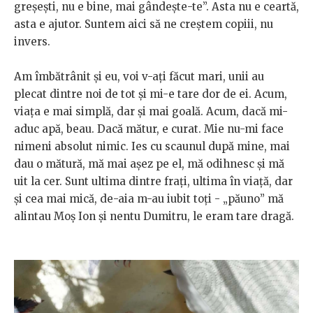
greșești, nu e bine, mai gândește-te”. Asta nu e ceartă,
asta e ajutor. Suntem aici să ne creștem copiii, nu
invers.
Am îmbătrânit și eu, voi v-ați făcut mari, unii au
plecat dintre noi de tot și mi-e tare dor de ei. Acum,
viața e mai simplă, dar și mai goală. Acum, dacă mi-
aduc apă, beau. Dacă mătur, e curat. Mie nu-mi face
nimeni absolut nimic. Ies cu scaunul după mine, mai
dau o mătură, mă mai așez pe el, mă odihnesc și mă
uit la cer. Sunt ultima dintre frați, ultima în viață, dar
și cea mai mică, de-aia m-au iubit toți - „păuno” mă
alintau Moș Ion și nentu Dumitru, le eram tare dragă.