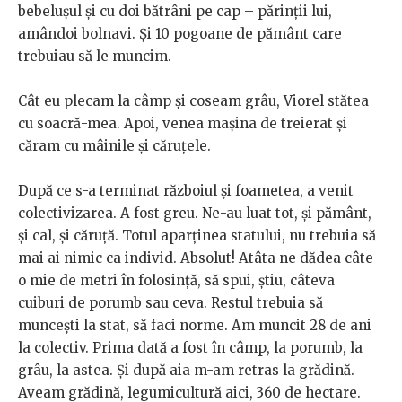
bebelușul și cu doi bătrâni pe cap – părinții lui,
amândoi bolnavi. Și 10 pogoane de pământ care
trebuiau să le muncim.
Cât eu plecam la câmp și coseam grâu, Viorel stătea
cu soacră-mea. Apoi, venea mașina de treierat și
căram cu mâinile și căruțele.
După ce s-a terminat războiul și foametea, a venit
colectivizarea. A fost greu. Ne-au luat tot, și pământ,
și cal, și căruță. Totul aparținea statului, nu trebuia să
mai ai nimic ca individ. Absolut! Atâta ne dădea câte
o mie de metri în folosință, să spui, știu, câteva
cuiburi de porumb sau ceva. Restul trebuia să
muncești la stat, să faci norme. Am muncit 28 de ani
la colectiv. Prima dată a fost în câmp, la porumb, la
grâu, la astea. Și după aia m-am retras la grădină.
Aveam grădină, legumicultură aici, 360 de hectare.