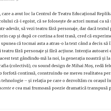
, care a avut loc la Centrul de Teatru Educațional Replik
colului că-i egoist, că se folosește de actori numai ca să
ntr-adevăr, să vezi teatru fără personaje, dar dacă textul 
prin cap și după ce cortina a fost trasă, cred că experim
u spunea că tocmai asta a atras-o la text când a decis să 
 teatru fără personaje și fără acțiune. Intenția autoarei 
acest text gândindu-mă la noi, la generația noastră și la
rafia (colectivă), cu sound design de Mihai Moș, redă felu
-o forfotă continuă, construindu-ne mereu realitatea per
tehnologie – și relația pe care o dezvoltăm cu orașul în 
escente
e cea mai frumoasă poezie dramatică transpusă p