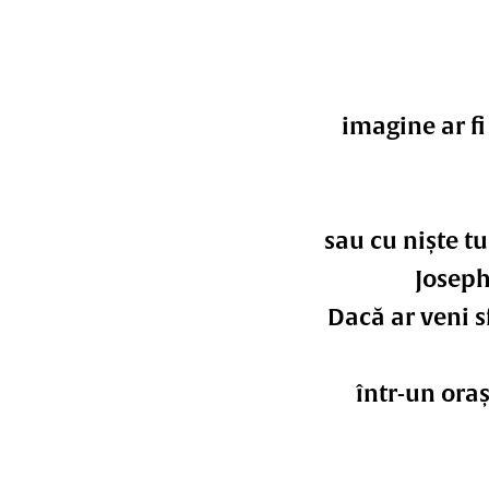
imagine ar fi
sau cu niște tur
Joseph
Dacă ar veni s
într-un oraș