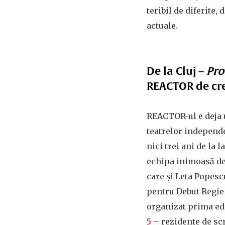
teribil de diferite,
actuale.
De la Cluj –
Pro
REACTOR de cre
REACTOR-ul e deja
teatrelor independe
nici trei ani de la 
echipa inimoasă de 
care și Leta Popes
pentru Debut Regie 
organizat prima edi
5
– rezidențe de sc