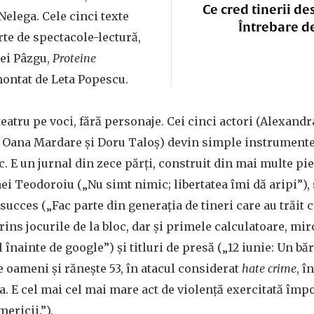
Ce cred tinerii de
elega. Cele cinci texte
Întrebare d
rte de spectacole-lectură,
rei Pâzgu,
Proteine
 montat de Leta Popescu.
atru pe voci, fără personaje. Cei cinci actori (Alexandr
p, Oana Mardare și Doru Taloș) devin simple instrumente
c. E un jurnal din zece părți, construit din mai multe pie
i Teodoroiu („Nu simt nimic; libertatea îmi dă aripi”), 
 succes („Fac parte din generația de tineri care au trăit c
rins jocurile de la bloc, dar și primele calculatoare, mir
înainte de google”) și titluri de presă („12 iunie: Un băr
 oameni și rănește 53, în atacul considerat
hate crime
, î
a. E cel mai cel mai mare act de violență exercitată împ
ericii.”).