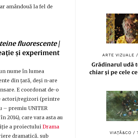
 dar amândouă la fel de
teine fluorescente
/
ație și experiment
ARTE VIZUALE
Grădinarul udă to
 un nume în lumea
chiar și pe cele c
nte din țară, deși n-are
lansare. E coordonat de-o
actori/regizori (printre
cu – premiu UNITER
în 2014), care vara asta au
ție a proiectului
Drama
VIAȚĂ&CO
/
riere dramatică, sub