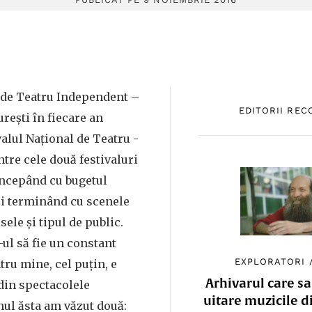
l de Teatru Independent –
EDITORII RE
urești în fiecare an
alul Național de Teatru -
ntre cele două festivaluri
începând cu bugetul
și terminând cu scenele
sele și tipul de public.
-ul să fie un constant
EXPLORATORI
ru mine, cel puțin, e
Arhivarul care sa
din spectacolele
uitare muzicile d
nul ăsta am văzut două: