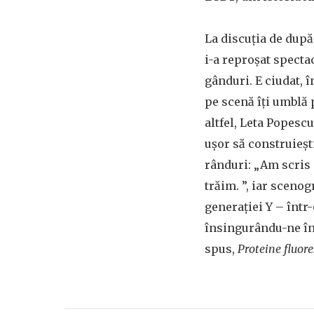
La discuția de după
i-a reproșat specta
gânduri. E ciudat, î
pe scenă îți umblă 
altfel, Leta Popesc
ușor să construiești
rânduri: „Am scris 
trăim. ”, iar scenog
generației Y – într
însingurându-ne în 
spus,
Proteine fluor