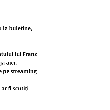
u la buletine,
latului lui Franz
a aici.
ve pe streaming
ar fi scutiți