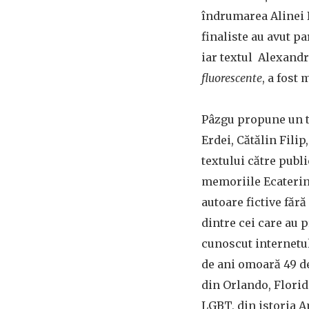
îndrumarea Alinei N
finaliste au avut pa
iar textul Alexand
fluorescente
, a fost
Pâzgu propune un te
Erdei, Cătălin Fili
textului către publi
memoriile Ecaterine
autoare fictive fără
dintre cei care au p
cunoscut internetul 
de ani omoară 49 de
din Orlando, Florid
LGBT, din istoria Am