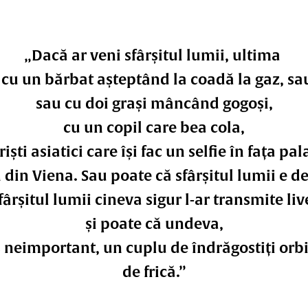
„Dacă ar veni sfârșitul lumii, ultima
 cu un bărbat așteptând la coadă la gaz, sa
sau cu doi grași mâncând gogoși,
cu un copil care bea cola,
iști asiatici care își fac un selfie în fața pa
 din Viena. Sau poate că sfârșitul lumii e dej
fârșitul lumii cineva sigur l-ar transmite li
și poate că undeva,
 neimportant, un cuplu de îndrăgostiți orbi 
de frică.”