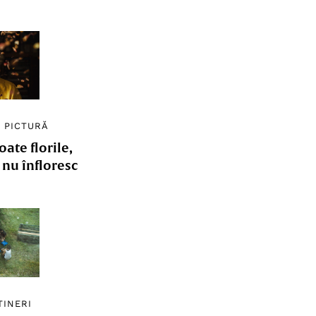
/
PICTURĂ
ate florile,
e nu înfloresc
TINERI