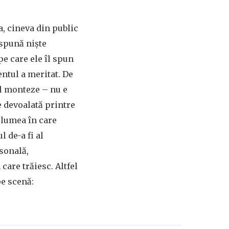
a, cineva din public
 spună niște
pe care ele îl spun
entul a meritat. De
îl monteze – nu e
e devoalată printre
 lumea în care
l de-a fi al
sonală,
care trăiesc. Altfel
e scenă: