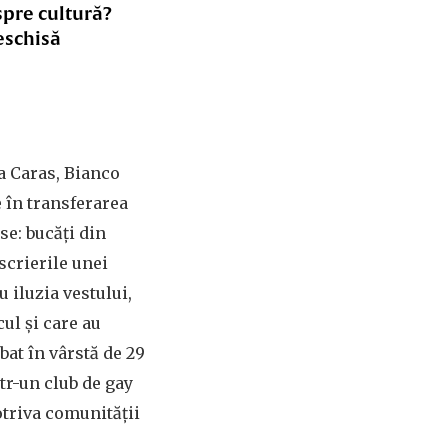
spre cultură?
eschisă
a Caras, Bianco
 în transferarea
se: bucăți din
scrierile unei
u iluzia vestului,
cul și care au
bat în vârstă de 29
ntr-un club de gay
otriva comunității