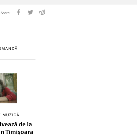
COMANDĂ
/
MUZICĂ
lvează de la
in Timișoara