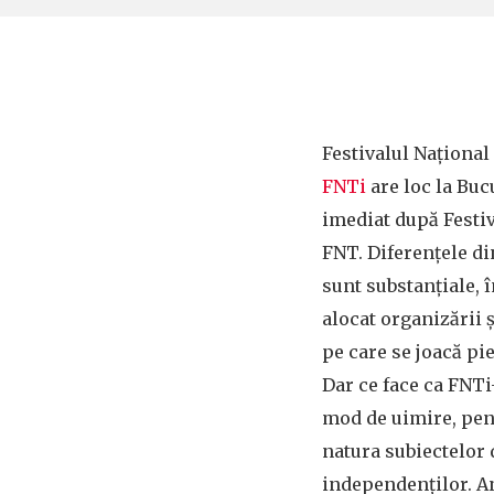
Festivalul Naționa
FNTi
are loc la Buc
imediat după Festiv
FNT. Diferențele di
sunt substanțiale, 
alocat organizării 
pe care se joacă pie
Dar ce face ca FNTi
mod de uimire, pent
natura subiectelor 
independenților. A