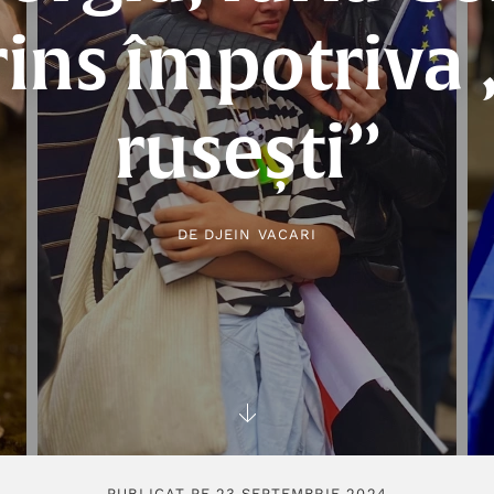
ins împotriva 
rusești”
DE
DJEIN VACARI
PUBLICAT PE 23 SEPTEMBRIE 2024