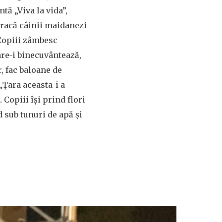
tă „Viva la vida”,
bracă câinii maidanezi
 Copiii zâmbesc
are-i binecuvântează,
, fac baloane de
„Țara aceasta-i a
 Copiii își prind flori
d sub tunuri de apă și