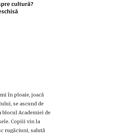
spre cultură?
eschisă
i în ploaie, joacă
tului, se ascund de
 blocul Academiei de
ele. Copiii vin la
sc rugăciuni, salută