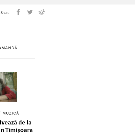
COMANDĂ
/
MUZICĂ
lvează de la
in Timișoara