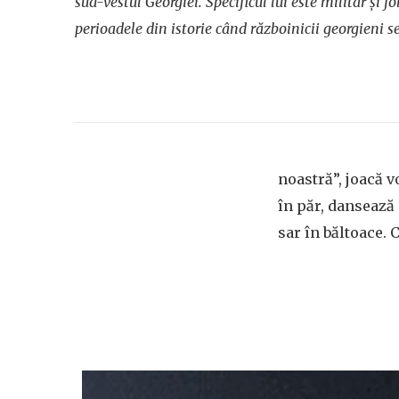
sud-vestul Georgiei. Specificul lui este militar și fol
perioadele din istorie când războinicii georgieni s
noastră”, joacă v
în păr, dansează 
sar în băltoace. 