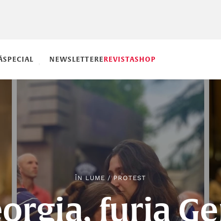
Ă
SPECIAL
NEWSLETTERE
REVISTA
SHOP
ÎN LUME
/
PROTEST
orgia, furia Ge