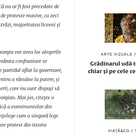
ă nu ar fi fost precedate de
e proteste masive, cu zeci
trăzi, majoritatea liceeni și
eorgia vor avea loc alegerile
ARTE VIZUALE
vărata confruntare se
Grădinarul udă to
e partidul aflat la guvernare,
chiar și pe cele c
entru a rămâne la putere, și
erii, care nu sunt dispuși să
eorgian. Mai jos, citește o
gică a evenimentelor din
nțelege cum o singură lege
re protest din istoria
VIAȚĂ&CO
/