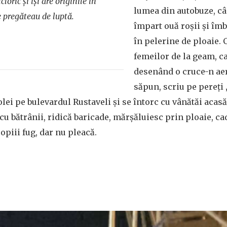
cloric și își are originile în
lumea din autobuze, cân
e pregăteau de luptă.
împart ouă roșii și îm
în pelerine de ploaie.
femeilor de la geam, c
desenând o cruce-n aer
săpun, scriu pe pereți 
olei pe bulevardul Rustaveli și se întorc cu vânătăi acasă.
cu bătrânii, ridică baricade, mărșăluiesc prin ploaie, ca
Copiii fug, dar nu pleacă.