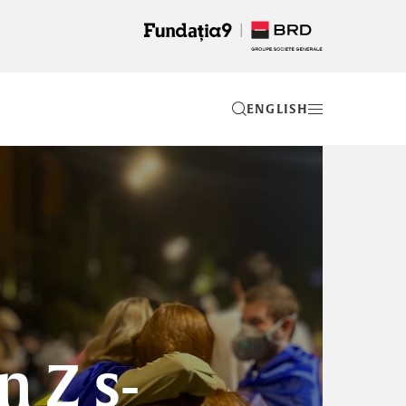
EN
n Z s-