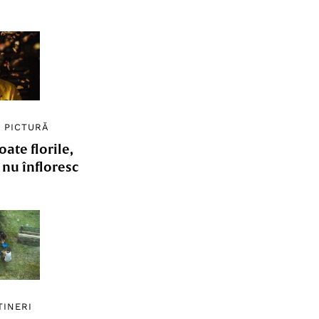
/
PICTURĂ
ate florile,
e nu înfloresc
TINERI