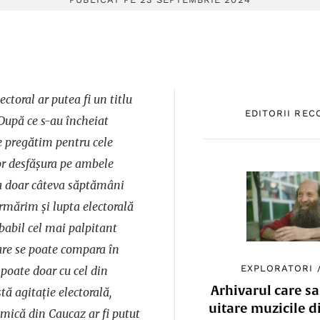
ctoral ar putea fi un titlu
EDITORII RE
 După ce s-au încheiat
e pregătim pentru cele
vor desfășura pe ambele
la doar câteva săptămâni
urmărim și lupta electorală
obabil cel mai palpitant
care se poate compara în
EXPLORATORI
 poate doar cu cel din
Arhivarul care sa
tă agitație electorală,
uitare muzicile d
 mică din Caucaz ar fi putut