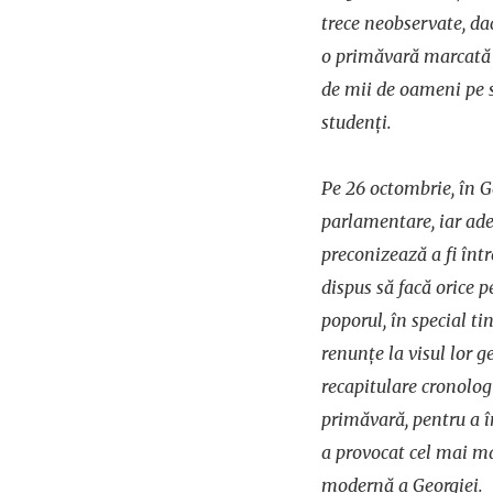
trece neobservate, dac
o primăvară marcată d
de mii de oameni pe s
studenți.
Pe 26 octombrie, în G
parlamentare, iar ade
preconizează a fi într
dispus să facă orice p
poporul, în special tin
renunțe la visul lor g
recapitulare cronolo
primăvară, pentru a î
a provocat cel mai ma
modernă a Georgiei.