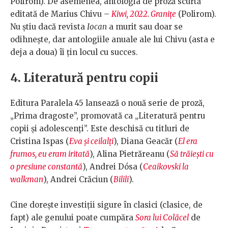
Polirom). De asemenea, antologia de proză scurtă
editată de Marius Chivu –
Kiwi, 2022. Granițe
(Polirom).
Nu știu dacă revista
Iocan
a murit sau doar se
odihnește, dar antologiile anuale ale lui Chivu (asta e
deja a doua) îi țin locul cu succes.
4. Literatură pentru copii
Editura Paralela 45 lansează o nouă serie de proză,
„Prima dragoste”, promovată ca „Literatură pentru
copii și adolescenți”. Este deschisă cu titluri de
Cristina Ispas (
Eva și ceilalți
), Diana Geacăr (
El era
frumos, eu eram iritată
), Alina Pietrăreanu (
Să trăiești cu
o presiune constantă
), Andrei Dósa (
Ceaikovski la
walkman
), Andrei Crăciun (
Bilili
).
Cine dorește investiții sigure în clasici (clasice, de
fapt) ale genului poate cumpăra
Sora lui Colăcel
de