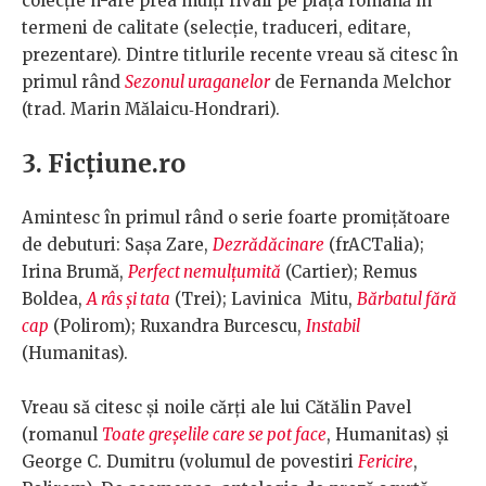
colecție n-are prea mulți rivali pe piața română în
termeni de calitate (selecție, traduceri, editare,
prezentare). Dintre titlurile recente vreau să citesc în
primul rând
Sezonul uraganelor
de Fernanda Melchor
(trad. Marin Mălaicu‑Hondrari).
3. Ficțiune.ro
Amintesc în primul rând o serie foarte promițătoare
de debuturi: Sașa Zare,
Dezrădăcinare
(frACTalia);
Irina Brumă,
Perfect nemulţumită
(Cartier); Remus
Boldea,
A râs și tata
(Trei); Lavinica Mitu,
Bărbatul fără
cap
(Polirom); Ruxandra Burcescu,
Instabil
(Humanitas).
Vreau să citesc și noile cărți ale lui Cătălin Pavel
(romanul
Toate greșelile care se pot face
, Humanitas) și
George C. Dumitru (volumul de povestiri
Fericire
,