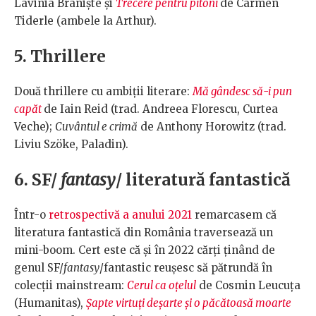
Lavinia Braniște și
Trecere pentru pitoni
de Carmen
Tiderle (ambele la Arthur).
5. Thrillere
Două thrillere cu ambiții literare:
Mă gândesc să-i pun
capăt
de Iain Reid (trad. Andreea Florescu, Curtea
Veche);
Cuvântul e crimă
de Anthony Horowitz (trad.
Liviu Szöke, Paladin).
6. SF/
fantasy
/ literatură fantastică
Într-o
retrospectivă a anului 2021
remarcasem că
literatura fantastică din România traversează un
mini-boom. Cert este că și în 2022 cărți ținând de
genul SF/
fantasy
/fantastic reușesc să pătrundă în
colecții mainstream:
Cerul ca oțelul
de Cosmin Leucuța
(Humanitas),
Șapte virtuți deșarte și o păcătoasă moarte