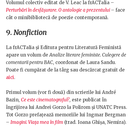
Volumul colectiv editat de V. Leac la frACTalia –
Perturbări în desfășurare. O antologie a prezentului
– face
cât o minibibliotecă de poezie contemporană.
9.
Nonfiction
La frACTalia și Editura pentru Literatură Feministă
apare un volum de
Analize literare feministe. Culegere de
comentarii pentru BAC
, coordonat de Laura Sandu.
Poate fi cumpărat de la târg sau descărcat gratuit de
aici
.
Primul volum (vor fi două) din scrierile lui André
Bazin,
Ce este cinematograful?
, este publicat în
îngrijirea lui Andrei Gorzo la Polirom și UNATC Press.
Tot Gorzo prefațează memoriile lui Ingmar Bergman
–
Imagini. Viaţa mea în film
(trad. Ioana Ghişa, Nemira).