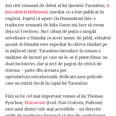
Am citit romanul de debut al lui Quentin Tarantino,
A
fost odată la Hollywood
, imediat ce a fost publicat în
engleză. Faptul că apare (la Humanitas) într-o
traducere semnată de Iulia Gorzo mă face să vreau
deja să-l recitesc. Nu-i câtuși de puțin o simplă
novelizare a filmului cu acest nume; de pildă, sfârșitul
șocant al filmului este expediat în câteva rânduri pe
la mijlocul cărții. Tarantino introduce în roman o
mulțime de lucruri pe care nu le-ar fi putut filma: nu
doar
backstories
, dar și zeci de pagini de critică de
cinema – parte din aceasta pur
speculativă/contrafactuală, dedicată unor pelicule
care nu există decât în capul lui Tarantino.
Fără să fie cel mai important roman al lui Thomas
Pynchon,
Viciu ascuns
(trad. Dan Croitoru, Polirom)
este unul dintre cele mai accesibile – un detectiv
prăjit de marijuana încearcă să dea de capătul unor