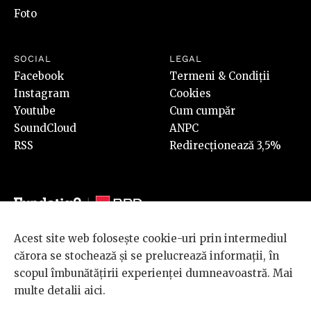
Foto
SOCIAL
LEGAL
Facebook
Termeni & Condiții
Instagram
Cookies
Youtube
Cum cumpăr
SoundCloud
ANPC
RSS
Redirecționează 3,5%
Acest site web folosește cookie-uri prin intermediul
© 2026 BRD Groupe Société Générale, toate drepturile rezervate.
cărora se stochează și se prelucrează informații, în
Scena 9 este un proiect sustinut de
BRD GROUPE SOCIÉTÉ
scopul îmbunătățirii experienței dumneavoastră. Mai
GÉNÉRALE
.
multe detalii
aici
.