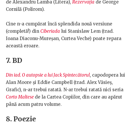
de Alexandru Lamba (Litera),
Rezervația
de George
Cornilă (Polirom).
Cine n-a cumpărat încă splendida nouă versiune
(completă!) din
Ciberiada
lui Stanislaw Lem (trad.
Ioana Diaconu-Mureșan, Curtea Veche) poate repara
această eroare.
7. BD
Din iad. O autopsie a lui Jack Spintecătorul
, capodopera lui
Alan Moore și Eddie Campbell (trad. Alex Văsieș,
Grafic), n-ar trebui ratată. N-ar trebui ratată nici seria
Corto Maltese
de la Cartea Copiilor, din care au apărut
până acum patru volume.
8. Poezie