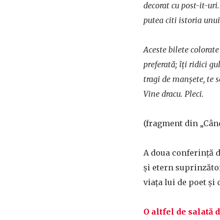
decorat cu post-it-uri
putea citi istoria unui
Aceste bilete colorate 
preferată; îţi ridici 
tragi de manşete, te sc
Vine dracu. Pleci.
(fragment din „Când 
A doua conferință d
și etern suprinzăto
viața lui de poet ș
O altfel de salată d