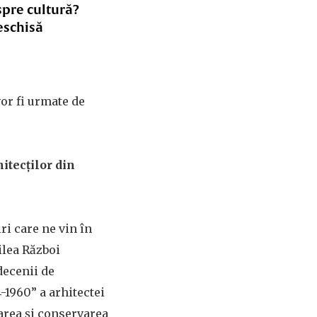
spre cultură?
eschisă
vor fi urmate de
itecților din
ri care ne vin în
oilea Război
decenii de
-1960” a arhitectei
area și conservarea