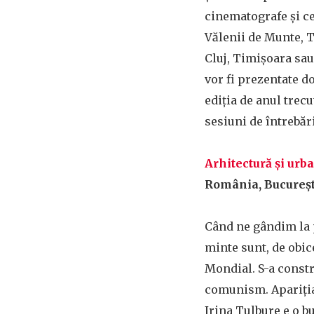
cinematografe și ce
Vălenii de Munte, T
Cluj, Timișoara sau 
vor fi prezentate 
ediția de anul trecu
sesiuni de întrebăr
Arhitectură și ur
România, București,
Când ne gândim la p
minte sunt, de obice
Mondial. S-a constr
comunism. Apariția 
Irina Tulbure e o 