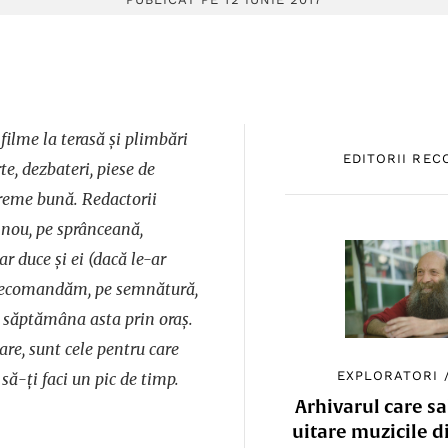
 filme la terasă și plimbări
EDITORII RE
te, dezbateri, piese de
 vreme bună. Redactorii
 nou, pe sprânceană,
r duce și ei (dacă le-ar
ți recomandăm, pe semnătură,
t săptămâna asta prin oraș.
re, sunt cele pentru care
EXPLORATORI
să-ți faci un pic de timp.
Arhivarul care sa
uitare muzicile d