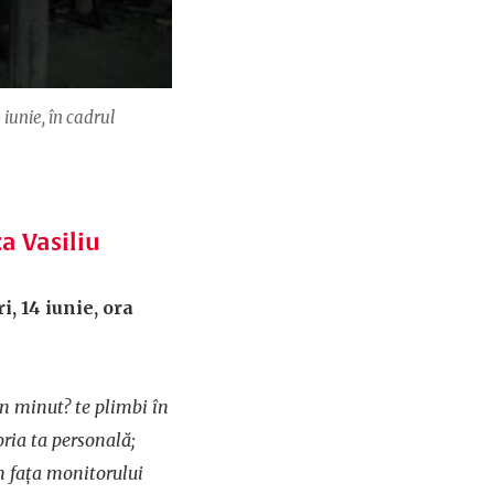
iunie, în cadrul
a Vasiliu
, 14 iunie, ora
-un minut? te plimbi în
toria ta personală;
în faţa monitorului