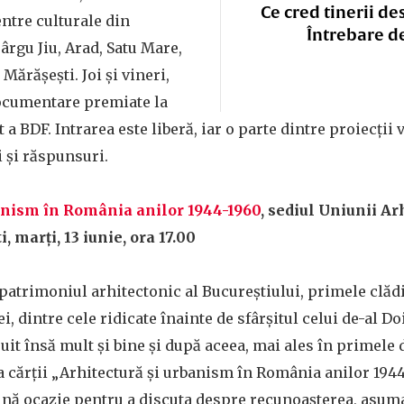
Ce cred tinerii de
ntre culturale din
Întrebare d
ârgu Jiu, Arad, Satu Mare,
Mărășești. Joi și vineri,
documentare premiate la
t a BDF. Intrarea este liberă, iar o parte dintre proiecții 
i și răspunsuri.
banism în România anilor 1944-1960
, ​
sediul Uniunii Arh
 marți, 13 iunie, ora 17.00
atrimoniul arhitectonic al Bucureștiului, primele clădi
i, dintre cele ridicate înainte de sfârșitul celui de-al D
uit însă mult și bine și după aceea, mai ales în primele 
cărții „Arhitectură și urbanism în România anilor 1944
bună ocazie pentru a discuta despre recunoașterea, asum