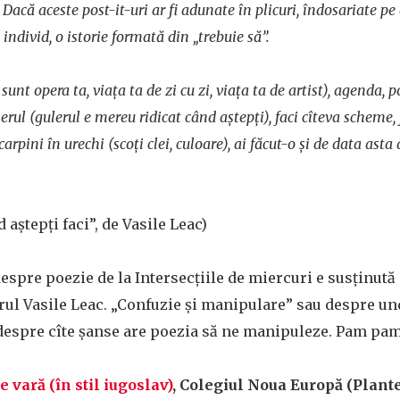
. Dacă aceste post-it-uri ar fi adunate în plicuri, îndosariate p
 individ, o istorie formată din „trebuie să”.
sunt opera ta, viaţa ta de zi cu zi, viaţa ta de artist), agenda, p
gulerul (gulerul e mereu ridicat când aştepţi), faci cîteva scheme
arpini în urechi (scoţi clei, culoare), ai făcut-o şi de data asta 
aștepți faci”, de Vasile Leac)
espre poezie de la Intersecțiile de miercuri e susținută 
rul Vasile Leac. „Confuzie și manipulare” sau despre un
i despre cîte șanse are poezia să ne manipuleze. Pam pam
e vară (în stil iugoslav)
, Colegiul Noua Europă (Plantelo