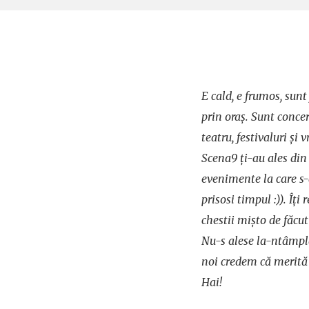
E cald, e frumos, sunt
prin oraș. Sunt concer
teatru, festivaluri și
Scena9 ți-au ales din
evenimente la care s-a
prisosi timpul :)). Î
chestii mișto de făcu
Nu-s alese la-ntâmpla
noi credem că merită 
Hai!