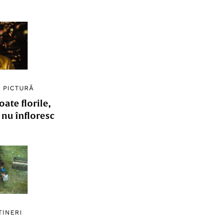
/
PICTURĂ
ate florile,
e nu înfloresc
TINERI