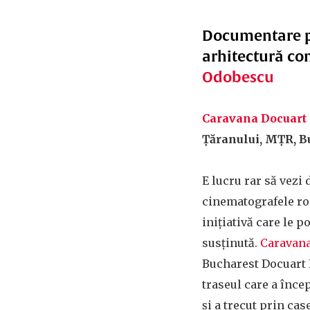
Documentare 
arhitectură co
Odobescu
Caravana Docuart
Țăranului
, MȚR, Bu
E lucru rar să vezi
cinematografele ro
inițiativă care le p
susținută.
Caravana
Bucharest Docuart 
traseul care a înce
și a trecut prin cas