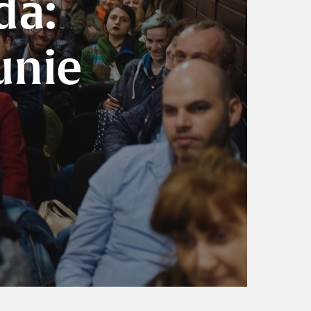
dă:
unie