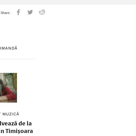
COMANDĂ
/
MUZICĂ
lvează de la
in Timișoara