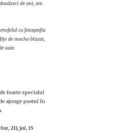
e douăzeci de ani, am
ortofelul cu fotografia
, fiţe de macho blazat,
de oaie.
de foarte specialul
de ajunge poetul în
.
r, 21), joi, 15