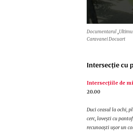
Documentarul „Ultimul 
Caravanei Docuart
Intersecție cu p
Intersecțiile de mi
20.00
Duci ceasul la ochi, p
cerc, loveşti cu pantof
recunoaşti uşor un cor