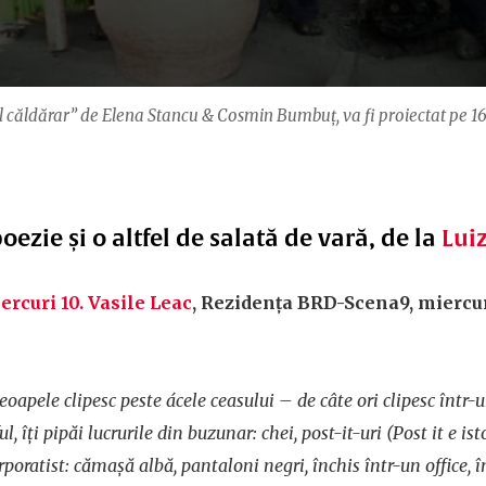
căldărar” de Elena Stancu & Cosmin Bumbuț, va fi proiectat pe 16 
oezie și o altfel de salată de vară, de la
Luiz
ercuri 10. Vasile Leac
, Rezidența BRD-Scena9, miercuri
leoapele clipesc peste ácele ceasului – de câte ori clipesc într
ul, îţi pipăi lucrurile din buzunar: chei, post-it-uri (Post it e is
poratist: cămaşă albă, pantaloni negri, închis într-un office, 