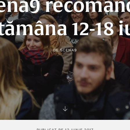
ena9 recoman
tămâna 12-18 i
DE
SCENA9
PUBLICAT PE 12 IUNIE 2017