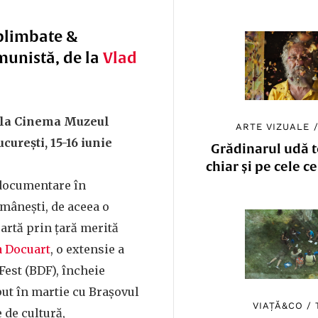
plimbate &
munistă, de la
Vlad
la Cinema Muzeul
ARTE VIZUALE
curești, 15-16 iunie
Grădinarul udă to
chiar și pe cele c
 documentare în
mânești, de aceea o
oartă prin țară merită
 Docuart
, o extensie a
Fest (BDF), încheie
put în martie cu Brașovul
VIAȚĂ&CO
/
e de cultură,