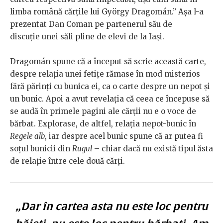
limba română cărțile lui György Dragomán.” Așa l-a
prezentat Dan Coman pe partenerul său de
discuție unei săli pline de elevi de la Iași.
Dragomán spune că a început să scrie această carte,
despre relația unei fetițe rămase în mod misterios
fără părinți cu bunica ei, ca o carte despre un nepot și
un bunic. Apoi a avut revelația că ceea ce începuse să
se audă în primele pagini ale cărții nu e o voce de
bărbat. Explorase, de altfel, relația nepot-bunic în
Regele alb
, iar despre acel bunic spune că ar putea fi
soțul bunicii din
Rugul
– chiar dacă nu există tipul ăsta
de relație între cele două cărți.
„Dar în cartea asta nu este loc pentru