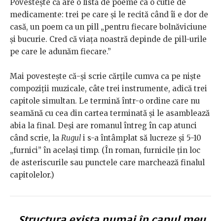
Povestește că are o listă de poeme ca o cutie de
medicamente: trei pe care și le recită când îi e dor de
casă, un poem ca un pill „pentru fiecare bolnăviciune
și bucurie. Cred că viața noastră depinde de pill-urile
pe care le adunăm fiecare.”
Mai povestește că-și scrie cărțile cumva ca pe niște
compoziții muzicale, câte trei instrumente, adică trei
capitole simultan. Le termină într-o ordine care nu
seamănă cu cea din cartea terminată și le asamblează
abia la final. Deși are romanul întreg în cap atunci
când scrie, la
Rugul
i s-a întâmplat să lucreze și 5-10
„furnici” în același timp. (În roman, furnicile țin loc
de asteriscurile sau punctele care marchează finalul
capitolelor.)
„Structura exista numai în capul meu,