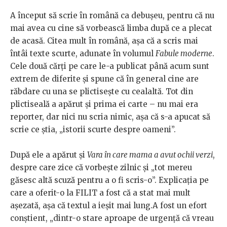
A început să scrie în română ca debușeu, pentru că nu
mai avea cu cine să vorbească limba după ce a plecat
de acasă. Citea mult în română, așa că a scris mai
întâi texte scurte, adunate în volumul
Fabule moderne
.
Cele două cărți pe care le-a publicat până acum sunt
extrem de diferite și spune că în general cine are
răbdare cu una se plictisește cu cealaltă. Tot din
plictiseală a apărut și prima ei carte – nu mai era
reporter, dar nici nu scria nimic, așa că s-a apucat să
scrie ce știa, „istorii scurte despre oameni”.
După ele a apărut și
Vara în care mama a avut ochii verzi
,
despre care zice că vorbește zilnic și „tot mereu
găsesc altă scuză pentru a o fi scris-o”. Explicația pe
care a oferit-o la FILIT a fost că a stat mai mult
așezată, așa că textul a ieșit mai lung.A fost un efort
conștient, „dintr-o stare aproape de urgență că vreau