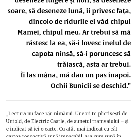
soare, să deseneze lună, îi privesc faţa,
dincolo de ridurile ei văd chipul
Mamei, chipul meu. Ar trebui să mă
răstesc la ea, să-i lovesc inelul de
capota ninsă, să-i poruncesc să
trăiască, asta ar trebui.
Îi las mâna, mă dau un pas înapoi.
Ochii Bunicii se deschid.”
„Lectura nu face rău nimănui. Uneori te plictisești de
Untold, de Electric Castle, de sunetul tramvaiului – și
e indicat să iei o carte. Cu atât mai indicat cu cât
cartea respectivă sună impecabil, așa cum sună în