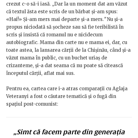
crezut c-o să-i iasă. „Dar la un moment dat am văzut
că textul ăsta este scris de un bărbat și-am spus:
«Hai!» Și-am mers mai departe și-a mers.
”
Nu și-a
propus niciodată să șocheze sau să fie teribilistă în
scris și insistă că romanul nu e nicidecum
autobiografic. Mama din carte nu e mama ei, dar, cu
toate astea, la lansarea cărții de la Chișinău, când și-a
văzut mama în public, cu un buchet uriaș de
crizanteme, și-a dat seama că nu poate să citească
începutul cărții, aflat mai sus.
Pentru ea, cartea care i-a atras comparații cu Aglaja
Veteranyi a fost o căutare tematică și o fugă din
spațiul post-comunist:
„Simt că facem parte din generația