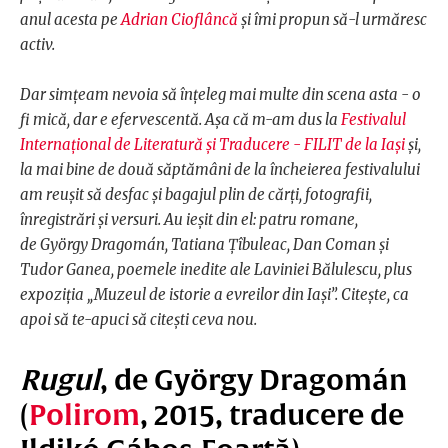
anul acesta pe
Adrian Cioflâncă
și îmi propun să-l urmăresc
activ.
Dar simțeam nevoia să înțeleg mai multe din scena asta - o
fi mică, dar e efervescentă. Așa că m-am dus la
Festivalul
Internațional de Literatură și Traducere - FILIT de la Iași
și,
la mai bine de două săptămâni de la încheierea festivalului
am reușit să desfac și bagajul plin de cărți, fotografii,
înregistrări și versuri. Au ieșit din el: patru romane,
de György Dragomán, Tatiana Țîbuleac, Dan Coman și
Tudor Ganea, poemele inedite ale Laviniei Bălulescu, plus
expoziția „Muzeul de istorie a evreilor din Iași”. Citește, ca
apoi să te-apuci să citești ceva nou.
Rugul
, de György Dragomán
(
Polirom
, 2015,
traducere de