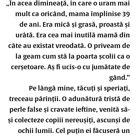
„În acea dimineață, în care o uram mai
mult ca oricând, mama împlinise 39
de ani. Era mică și grasă, proastă și
urâtă. Era cea mai inutilă mamă din
câte au existat vreodată. O priveam de
la geam cum stă la poarta școlii ca o
cerșetoare. Aș fi ucis-o cu jumătate de
gând.”
Pe lângă mine, tăcuți și speriați,
treceau părinții. O adunătură tristă de
perle false și cravate ieftine, venită să-
și colecteze copiii nereușiți, ascunși de
ochii lumii. Cel puțin ei făcuseră un