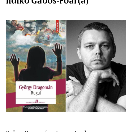
Ildikó Gábos-Foarţă)