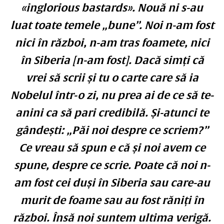
«inglorious bastards». Nouă ni s-au
luat toate temele „bune”. Noi n-am fost
nici în război, n-am tras foamete, nici
în Siberia [n-am fost]. Dacă simți că
vrei să scrii și tu o carte care să ia
Nobelul într-o zi, nu prea ai de ce să te-
anini ca să pari credibilă. Și-atunci te
gândești: „Păi noi despre ce scriem?”
Ce vreau să spun e că și noi avem ce
spune, despre ce scrie. Poate că noi n-
am fost cei duși în Siberia sau care-au
murit de foame sau au fost răniți în
război. Însă noi suntem ultima verigă.