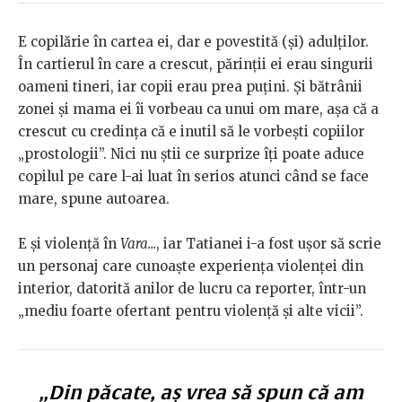
E copilărie în cartea ei, dar e povestită (și) adulților.
În cartierul în care a crescut, părinții ei erau singurii
oameni tineri, iar copii erau prea puțini. Și bătrânii
zonei și mama ei îi vorbeau ca unui om mare, așa că a
crescut cu credința că e inutil să le vorbești copiilor
„prostologii”. Nici nu știi ce surprize îți poate aduce
copilul pe care l-ai luat în serios atunci când se face
mare, spune autoarea.
E și violență în
Vara...
, iar Tatianei i-a fost ușor să scrie
un personaj care cunoaște experiența violenței din
interior, datorită anilor de lucru ca reporter, într-un
„mediu foarte ofertant pentru violență și alte vicii”.
„Din păcate, aș vrea să spun că am