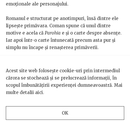
emoționale ale personajului.
Romanul e structurat pe anotimpuri, însă dintre ele
lipsește primăvara. Coman spune că unul dintre
motive e acela că
Parohia
e și o carte despre absențe.
Iar apoi într-o carte întunecată precum asta pur și
simplu nu încape și renașterea primăverii.
Întrebat de ce a simțit nevoia să scrie proză, poet
fiind, Coman răspunde retoric. „De ce eu, care ascult
Acest site web folosește cookie-uri prin intermediul
rock progresiv, simt nevoia, la anumite party-uri, să
cărora se stochează și se prelucrează informații, în
mai dansez și pe manele?” Zice că scrie literatură, cu
scopul îmbunătățirii experienței dumneavoastră. Mai
diverse tipuri de instrumente. S-a apucat de proză
multe detalii
aici
.
când a trecut printr-un blocaj cu poezia, dar a
resimțit și lipsa acută a gestului de a scrie. Iar despre
Parohia
s-a spus și că e roman și c-ar fi doar un poem.
OK
Din punctul lui de vedere, granițele astea sunt deja
destul de subțiri. „În definitiv, de ce simte nevoia un