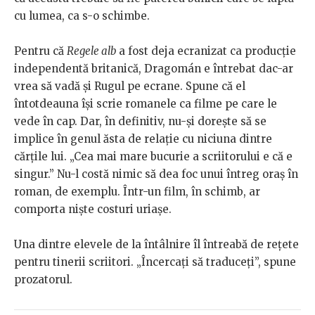
cu lumea, ca s-o schimbe.
Pentru că
Regele alb
a fost deja ecranizat ca producție
independentă britanică, Dragomán e întrebat dac-ar
vrea să vadă și Rugul pe ecrane. Spune că el
întotdeauna își scrie romanele ca filme pe care le
vede în cap. Dar, în definitiv, nu-și dorește să se
implice în genul ăsta de relație cu niciuna dintre
cărțile lui. „Cea mai mare bucurie a scriitorului e că e
singur.” Nu-l costă nimic să dea foc unui întreg oraș în
roman, de exemplu. Într-un film, în schimb, ar
comporta niște costuri uriașe.
Una dintre elevele de la întâlnire îl întreabă de rețete
pentru tinerii scriitori. „Încercați să traduceți”, spune
prozatorul.