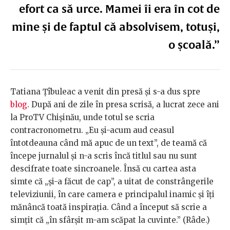
efort ca să urce. Mamei îi era în cot de
mine și de faptul că absolvisem, totuși,
o școală.”
Tatiana Țîbuleac a venit din presă și s-a dus spre
blog
. După ani de zile în presa scrisă, a lucrat zece ani
la ProTV Chișinău, unde totul se scria
contracronometru. „Eu și-acum aud ceasul
întotdeauna când mă apuc de un text”, de teamă că
începe jurnalul și n-a scris încă titlul sau nu sunt
descifrate toate sincroanele. Însă cu cartea asta
simte că „și-a făcut de cap”, a uitat de constrângerile
televiziunii, în care camera e principalul inamic și îți
mănâncă toată inspirația. Când a început să scrie a
simțit că „în sfârșit m-am scăpat la cuvinte.” (Râde.)