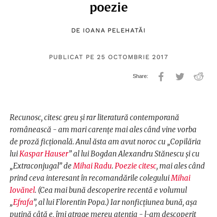
poezie
DE
IOANA PELEHATĂI
PUBLICAT PE 25 OCTOMBRIE 2017
Recunosc, citesc greu și rar literatură contemporană
românească - am mari carențe mai ales când vine vorba
de proză ficțională. Anul ăsta am avut noroc cu „Copilăria
lui
Kaspar Hauser
” al lui Bogdan Alexandru Stănescu și cu
„Extraconjugal” de
Mihai Radu
.
Poezie citesc
, mai ales când
prind ceva interesant în recomandările colegului
Mihai
Iovănel
. (Cea mai bună descoperire recentă e volumul
„
Efrafa
”, al lui Florentin Popa.) Iar nonficțiunea bună, așa
puțină câtă e, îmi atrage mereu atenția - l-am descoperit