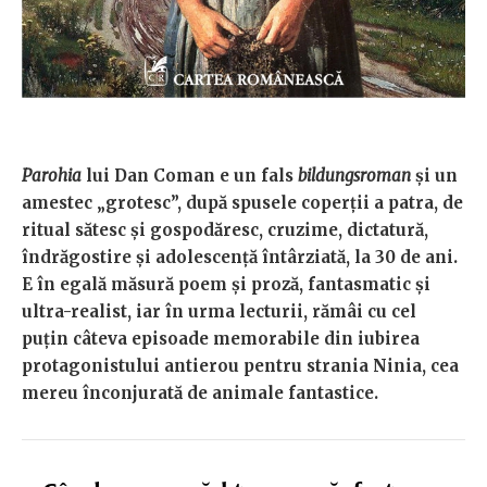
Parohia
lui Dan Coman e un fals
bildungsroman
și un
amestec „grotesc”, după spusele coperții a patra, de
ritual sătesc și gospodăresc, cruzime, dictatură,
îndrăgostire și adolescență întârziată, la 30 de ani.
E în egală măsură poem și proză, fantasmatic și
ultra-realist, iar în urma lecturii, rămâi cu cel
puțin câteva episoade memorabile din iubirea
protagonistului antierou pentru strania Ninia, cea
mereu înconjurată de animale fantastice.