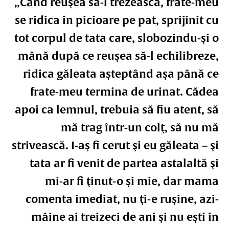
„Când reuşea să-l trezească, frate-meu
se ridica în picioare pe pat, sprijinit cu
tot corpul de tata care, slobozindu-şi o
mână după ce reuşea să-l echilibreze,
ridica găleata aşteptând aşa până ce
frate-meu termina de urinat. Cădea
apoi ca lemnul, trebuia să fiu atent, să
mă trag într-un colţ, să nu mă
strivească. I-aş fi cerut şi eu găleata – şi
tata ar fi venit de partea astalaltă şi
mi-ar fi ţinut-o şi mie, dar mama
comenta imediat, nu ţi-e ruşine, azi-
mâine ai treizeci de ani şi nu eşti în