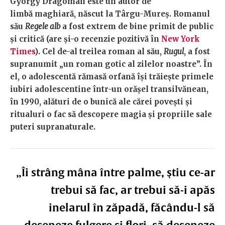
György Dragomán
este un autor de
limbă maghiară, născut la Târgu-Mureș. Romanul
său
Regele alb
a fost extrem de bine primit de public
și critică (are și-o recenzie pozitivă în
New York
Times
). Cel de-al treilea roman al său,
Rugul
, a fost
supranumit „un roman gotic al zilelor noastre”. În
el, o adolescentă rămasă orfană își trăiește primele
iubiri adolescentine într-un orășel transilvănean,
în 1990, alături de o bunică ale cărei povești și
ritualuri o fac să descopere magia și propriile sale
puteri supranaturale.
„Îi strâng mâna între palme, ştiu ce-ar
trebui să fac, ar trebui să-i apăs
inelarul în zăpadă, făcându-l să
deseneze fulgere şi flori, să deseneze