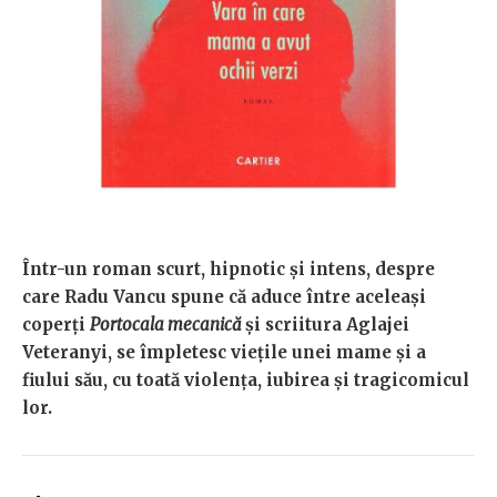
Î
ntr-un roman scurt, hipnotic și intens, despre
care Radu Vancu spune că aduce între aceleași
coperți
Portocala mecanică
și scriitura Aglajei
Veteranyi, se împletesc
viețile unei mame și a
fiului său, cu toată violența, iubirea și tragicomicul
lor.