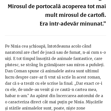
Mirosul de portocală acoperea tot mai
mult mirosul de cartofi.
Era într-adevăr minunat.”
Pe Ninia cea șchioapă, întotdeauna acolo când
naratorul are chef de joacă sau de fumat, n-ai cum s-o
uiți. E tot timpul însoțită de animale fantastice, care
plutesc, se strâng în grămăjoare sau miros a pufuleți.
Dan Coman spune că animalele astea sunt ultimul
lucru despre care-ar fi vrut să scrie în acest roman,
dar că s-a trezit cu ele scrise la final. „Dar exact ce-i
cu ele, de unde-au venit și ce caută-n cartea mea,
habar n-am.” Au apărut din încercarea autorului de a
o caracteriza direct cât mai puțin pe Ninia. Mișcările
și stările animalelor sunt, poate, niște zone