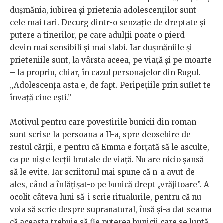
dușmănia, iubirea și prietenia adolescenților sunt
cele mai tari. Decurg dintr-o senzație de dreptate și
putere a tinerilor, pe care adulții poate o pierd –
devin mai sensibili și mai slabi. Iar dușmăniile și
prieteniile sunt, la vârsta aceea, pe viață și pe moarte
– la propriu, chiar, în cazul personajelor din Rugul.
„Adolescența asta e, de fapt. Peripețiile prin suflet te
învață cine ești.”
Motivul pentru care povestirile bunicii din roman
sunt scrise la persoana a II-a, spre deosebire de
restul cărții, e pentru că Emma e forțată să le asculte,
ca pe niște lecții brutale de viață. Nu are nicio șansă
să le evite. Iar scriitorul mai spune că n-a avut de
ales, când a înfățișat-o pe bunică drept „vrăjitoare”. A
ocolit câteva luni să-i scrie ritualurile, pentru că nu
voia să scrie despre supranatural, însă și-a dat seama
că aceasta trebuie să fie puterea bunicii care se luptă