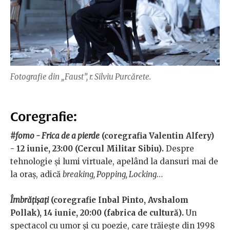
Fotografie din „Faust”, r. Silviu Purcărete.
Coregrafie:
#fomo - Frica de a pierde
(coregrafia Valentin Alfery)
- 12 iunie, 23:00 (Cercul Militar Sibiu).
Despre
tehnologie și lumi virtuale, apelând la dansuri mai de
la oraș, adică
breaking, Popping, Locking
…
Îmbrățișați
(coregrafie Inbal Pinto, Avshalom
Pollak), 14 iunie, 20:00 (fabrica de cultură).
Un
spectacol cu umor și cu poezie, care trăiește din 1998