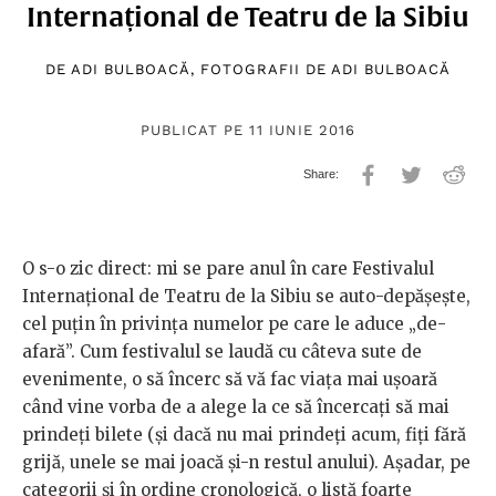
Internațional de Teatru de la Sibiu
DE
ADI BULBOACĂ
, FOTOGRAFII DE
ADI BULBOACĂ
PUBLICAT PE 11 IUNIE 2016
O s-o zic direct: mi se pare anul în care Festivalul
Internațional de Teatru de la Sibiu se auto-depășește,
cel puțin în privința numelor pe care le aduce „de-
afară”. Cum festivalul se laudă cu câteva sute de
evenimente, o să încerc să vă fac viața mai ușoară
când vine vorba de a alege la ce să încercați să mai
prindeți bilete (și dacă nu mai prindeți acum, fiți fără
grijă, unele se mai joacă și-n restul anului). Așadar, pe
categorii și în ordine cronologică, o listă foarte