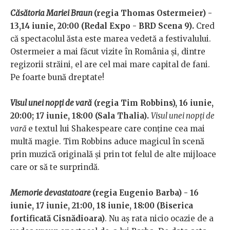
Căsătoria Mariei Braun
(regia Thomas Ostermeier) -
13,14 iunie, 20:00 (Redal Expo - BRD Scena 9).
Cred
că spectacolul ăsta este marea vedetă a festivalului.
Ostermeier a mai făcut vizite în România și, dintre
regizorii străini, el are cel mai mare capital de fani.
Pe foarte bună dreptate!
Visul unei nopți de vară
(regia Tim Robbins), 16 iunie,
20:00; 17 iunie, 18:00 (Sala Thalia).
Visul unei nopți de
vară
e textul lui Shakespeare care conține cea mai
multă magie. Tim Robbins aduce magicul în scenă
prin muzică originală și prin tot felul de alte mijloace
care or să te surprindă.
Memorie devastatoare
(regia Eugenio Barba) - 16
iunie, 17 iunie, 21:00, 18 iunie, 18:00 (Biserica
fortificată Cisnădioara)
. Nu aș rata nicio ocazie de a