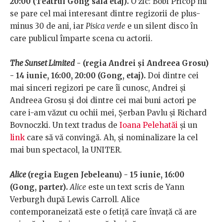
20:00 (Teatrul Gong sala etaj).
O zic: Bobi Pricop mi
se pare cel mai interesant dintre regizorii de plus-
minus 30 de ani, iar
Pisica verde
e un silent disco în
care publicul împarte scena cu actorii.
The Sunset Limited
- (regia Andrei și Andreea Grosu)
- 14 iunie, 16:00, 20:00 (Gong, etaj).
Doi dintre cei
mai sinceri regizori pe care îi cunosc, Andrei și
Andreea Grosu și doi dintre cei mai buni actori pe
care i-am văzut cu ochii mei, Șerban Pavlu și Richard
Bovnoczki. Un text tradus de
Ioana Pelehatăi
și un
link
care să vă convingă. Ah, și nominalizare la cel
mai bun spectacol, la UNITER.
Alice
(regia Eugen Jebeleanu) - 15 iunie, 16:00
(Gong, parter).
Alice
este un text scris de Yann
Verburgh după Lewis Carroll. Alice
contemporaneizată este o fetiță care învață că are