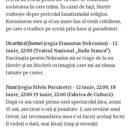
societatea în care trăim. În cazul de față,
Martiri
vorbește depre pericolul fanatismului religios.
Korsunovas este și el un mare fan al vieții cotidiene,
pe care o traduce pe scenă prin haos și paradoxuri.
Un artist al foamei
(regia
Eimuntas Nekrosius)
- 12
iunie, 22:00 (Teatrul Național „Radu Stanca”).
Fascinația pentru Nekrosius mi se trage de la un
Hamlet
și un
Macbeth
cu imagini care mi-au rămas
tatuate pe creier.
Faust
(regia Silviu Purcărete) - 12 iunie, 22:00, 18
iunie, 22:00 19 iunie, 22:00 (Fabrica de Cultură).
După ce am văzut prima oară spectacolul ăsta, acum
10 ani, am tăcut o oră și jumătate. L-am revăzut anul
trecut, iar recomandarea mea e să faceți același lucru:
îl vedeți o dată, mai lăsați timp și reveniți.