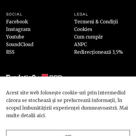
SOCIAL
LEGAL
Facebook
Termeni & Condiții
Instagram
Cookies
Youtube
Cum cumpăr
SoundCloud
ANPC
RSS
Redirecționează 3,5%
Acest site web folosește cookie-uri prin intermediul
© 2026 BRD Groupe Société Générale, toate drepturile rezervate.
cărora se stochează și se prelucrează informații, în
Scena 9 este un proiect sustinut de
BRD GROUPE SOCIÉTÉ
scopul îmbunătățirii experienței dumneavoastră. Mai
GÉNÉRALE
.
multe detalii
aici
.
Design and development