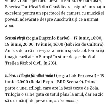
vedea vreun spectacol de-a lui Barba. De data asta,
Biserica Fortificată din Cisnădioara asigură un spațiu
excelent pentru un spectacol de cameră cu muzică și
povești adevărate despre Auschwitz și ce a urmat
apoi.
Sensul vieții
(regia Eugenio Barba) - 17 iunie, 18:00,
18 iunie, 20:00, 19 iunie, 16:00 (Fabrica de Cultură).
Am zis deja că nu i-aș rata niciun spectacol. Barba își
imaginează aici o Europă în stare de șoc după al
Treilea Război Civil, în 2031.
Iubire. Trilogia familiei mele I
(regia Luk Perceval) - 19
iunie, 20:00 (Redal Expo - BRD Scena 9).
Prima
parte a unei trilogii care are la bază texte de Zola.
Trilogia o să fie gata cu totul până la anul, dar eu zic
să o urmăriți de pe-acum,
in the making
.