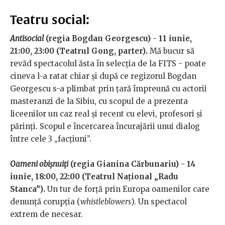
Teatru social:
Antisocial
(regia Bogdan Georgescu) - 11 iunie,
21:00, 23:00 (Teatrul Gong, parter).
Mă bucur să
revăd spectacolul ăsta în selecția de la FITS - poate
cineva l-a ratat chiar și după ce regizorul Bogdan
Georgescu s-a plimbat prin țară împreună cu actorii
masteranzi de la Sibiu, cu scopul de a prezenta
liceenilor un caz real și recent cu elevi, profesori și
părinți. Scopul e încercarea încurajării unui dialog
între cele 3 „facțiuni”.
Oameni obișnuiți
(regia Gianina Cărbunariu) - 14
iunie, 18:00, 22:00 (Teatrul Național „Radu
Stanca”).
Un tur de forță prin Europa oamenilor care
denunță corupția (
whistleblowers
). Un spectacol
extrem de necesar.