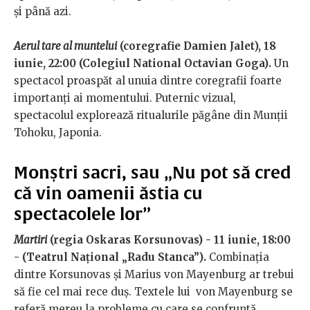
și până azi.
Aerul tare al muntelui
(coregrafie Damien Jalet), 18
iunie, 22:00 (Colegiul National Octavian Goga).
Un
spectacol proaspăt al unuia dintre coregrafii foarte
importanți ai momentului. Puternic vizual,
spectacolul explorează ritualurile păgâne din Munții
Tohoku, Japonia.
Monștri sacri, sau „Nu pot să cred
că vin oamenii ăstia cu
spectacolele lor”
Martiri
(regia Oskaras Korsunovas) - 11 iunie, 18:00
- (Teatrul Național „Radu Stanca”).
Combinația
dintre Korsunovas și Marius von Mayenburg ar trebui
să fie cel mai rece duș. Textele lui von Mayenburg se
referă mereu la probleme cu care se confruntă