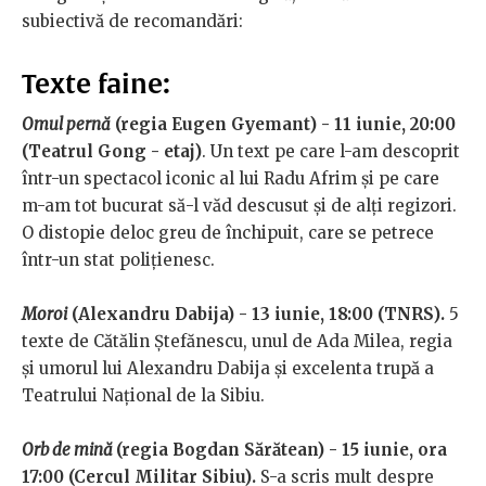
subiectivă de recomandări:
Texte faine:
Omul pernă
(regia Eugen Gyemant) - 11 iunie, 20:00
(Teatrul Gong - etaj)
. Un text pe care l-am descoprit
într-un spectacol iconic al lui Radu Afrim și pe care
m-am tot bucurat să-l văd descusut și de alți regizori.
O distopie deloc greu de închipuit, care se petrece
într-un stat polițienesc.
Moroi
(Alexandru Dabija) - 13 iunie, 18:00 (TNRS).
5
texte de Cătălin Ștefănescu, unul de Ada Milea, regia
și umorul lui Alexandru Dabija și excelenta trupă a
Teatrului Național de la Sibiu.
Orb de mină
(regia Bogdan Sărătean) - 15 iunie, ora
17:00 (Cercul Militar Sibiu).
S-a scris mult despre