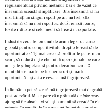
regulamentului privind metanul. Dar e de văzut ce
înseamnă această simplificare. Una înseamnă să nu
mai trimiți un singur raport pe an, nu trei, alta
înseamnă să nu mai raportezi decât emisii foarte,
foarte ridicate și cele medii să treacă neraportate.
Industria vede fenomenul de acum legat de cursa
globală pentru competitivitate drept o fereastră de
oportunitate să își mai crească profiturile pe termen
scurt, să reducă niște cheltuieli operaționale pe care
unii și le și bugetaseră pentru decarbonizare. O
mentalitate foarte pe termen scurt și foarte
oportunistă – și asta e ceva ce mă îngrijorează.
În România pot să zic că mă îngrijorează mai degrabă
post-adevărul. Mi se pare că o grămadă de
fake news
ajung să fie absolut virale și oamenii să creadă în ele
orbește, în condițiile în care sunt împotriva oricărui