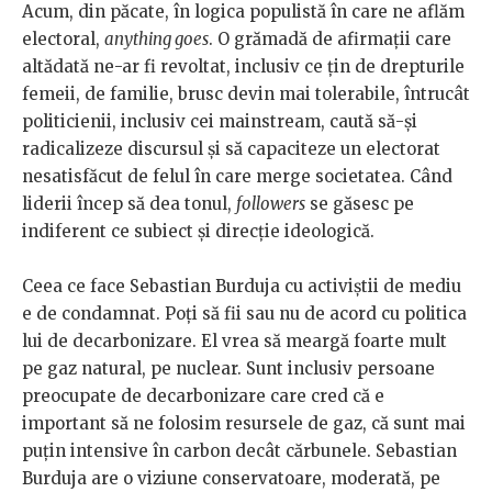
Acum, din păcate, în logica populistă în care ne aflăm
electoral,
anything goes
. O grămadă de afirmații care
altădată ne-ar fi revoltat, inclusiv ce țin de drepturile
femeii, de familie, brusc devin mai tolerabile, întrucât
politicienii, inclusiv cei mainstream, caută să-și
radicalizeze discursul și să capaciteze un electorat
nesatisfăcut de felul în care merge societatea. Când
liderii încep să dea tonul,
followers
se găsesc pe
indiferent ce subiect și direcție ideologică.
Ceea ce face Sebastian Burduja cu activiștii de mediu
e de condamnat. Poți să fii sau nu de acord cu politica
lui de decarbonizare. El vrea să meargă foarte mult
pe gaz natural, pe nuclear. Sunt inclusiv persoane
preocupate de decarbonizare care cred că e
important să ne folosim resursele de gaz, că sunt mai
puțin intensive în carbon decât cărbunele. Sebastian
Burduja are o viziune conservatoare, moderată, pe