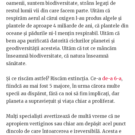
oamenii, suntem biodiversitate, strâns legați de
restul lumii vii din care facem parte. Uităm că
respirăm aerul al cărui oxigen l-au produs algele și
plantele de aproape 4 miliarde de ani, că plantele din
oceane și pădurile ni-l mențin respirabil. Uităm că
bem apa purificată datorită ciclurilor planetei și
geodiversității acesteia. Uităm că tot ce mâncăm
înseamnă biodiversitate, că natura înseamnă
sănătate.
Și ce riscăm astfel? Riscăm extincția. Ce-a
de-a 6-a
,
fiindcă au mai fost 5 majore, în urma cărora multe
specii au dispărut, fără ca noi să fim implicați, dar
planeta a supraviețuit și viața chiar a proliferat.
Mulți specialiști avertizează de multă vreme că ne
apropiem vertiginos sau chiar am depășit acel punct
dincolo de care întoarcerea e ireversibilă. Acesta e