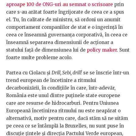
aproape 100 de ONG-uri au semnat o scrisoare
prin
care s-au arătat foarte îngrijorate de ceea ce a spus
el. Tu, în calitate de ministru, să ordoni un anumit
comportament companiilor de stat e o ingerință în
ceea ce înseamnă guvernanța corporativă, în ceea ce
înseamnă separarea dimensiunii de acționar a
statului față de dimensiunea lui de
policy maker
. Sunt
foarte multe probleme acolo.
Partea cu Ciolacu și
Drill, Sebi, drill!
se se înscrie într-un
trend european de încetinire a ritmului
decarbonizării, în condițiile în care, într-adevăr,
România este unul dintre puținele state europene
care are resurse de hidrocarburi. Pentru Uniunea
Europeană încetinirea ritmului nu este neapărat o
alternativă, motiv pentru care, dacă stăm să ne uităm
pe ceea ce se întâmplă la Bruxelles, nu sunt puse în
discuție țintele și direcția Pactului Verde european,