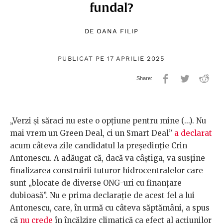
fundal?
DE
OANA FILIP
PUBLICAT PE 17 APRILIE 2025
„Verzi şi săraci nu este o opţiune pentru mine (...). Nu
mai vrem un Green Deal, ci un Smart Deal”
a declarat
acum câteva zile candidatul la președinție Crin
Antonescu. A adăugat că, dacă va câștiga, va susţine
finalizarea construirii tuturor hidrocentralelor care
sunt „blocate de diverse ONG-uri cu finanţare
dubioasă”. Nu e prima declarație de acest fel a lui
Antonescu, care, în urmă cu câteva săptămâni, a spus
că
nu crede
în încălzire climatică ca efect al acțiunilor