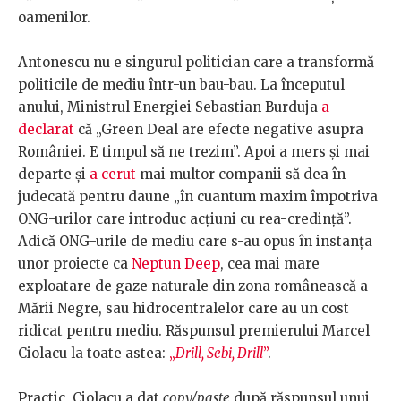
oamenilor.
Antonescu nu e singurul politician care a transformă
politicile de mediu într-un bau-bau. La începutul
anului, Ministrul Energiei Sebastian Burduja
a
declarat
că „Green Deal are efecte negative asupra
României. E timpul să ne trezim”. Apoi a mers și mai
departe și
a cerut
mai multor companii să dea în
judecată pentru daune „în cuantum maxim împotriva
ONG-urilor care introduc acțiuni cu rea-credință”.
Adică ONG-urile de mediu care s-au opus în instanța
unor proiecte ca
Neptun Deep
, cea mai mare
exploatare de gaze naturale din zona românească a
Mării Negre, sau hidrocentralelor care au un cost
ridicat pentru mediu. Răspunsul premierului Marcel
Ciolacu la toate astea:
„
Drill, Sebi, Drill
”
.
Practic, Ciolacu a dat
copy/paste
după răspunsul unui