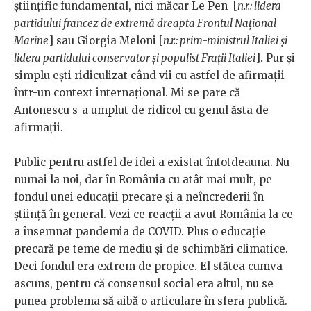
științific fundamental, nici măcar Le Pen [
n.r.: lidera
partidului francez de extremă dreapta Frontul Național
Marine
] sau Giorgia Meloni [
n.r.: prim-ministrul Italiei și
lidera partidului conservator și populist Frații Italiei
]. Pur și
simplu ești ridiculizat când vii cu astfel de afirmații
într-un context internațional. Mi se pare că
Antonescu s-a umplut de ridicol cu genul ăsta de
afirmații.
Public pentru astfel de idei a existat întotdeauna. Nu
numai la noi, dar în România cu atât mai mult, pe
fondul unei educații precare și a neîncrederii în
știință în general. Vezi ce reacții a avut România la ce
a însemnat pandemia de COVID. Plus o educație
precară pe teme de mediu și de schimbări climatice.
Deci fondul era extrem de propice. El stătea cumva
ascuns, pentru că consensul social era altul, nu se
punea problema să aibă o articulare în sfera publică.