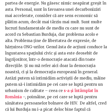
partea de energie. Nu găsesc nimic neapărat greșit în
asta. Personal, sunt în favoarea unei decarbonizări
mai accelerate, consider că are sens economic să
plătim acum, decât mai târziu mai mult. Sunt multe
lucruri fundamentale de mediu cu care nu sunt de
acord cu Sebastian Burduja, dar problema acolo e
alta. Problema ține de libertatea de expresie, de
hărțuirea ONG-urilor. Genul ăsta de acțiuni conduce la
îngustarea spațiului civic și asta este deosebit de
îngrijorător, într-o democrație atacată din toate
direcțiile. Și nu mă refer aici doar la democrația
noastră, ci și la democrația europeană în general.
Astăzi putem să intimidăm activiștii de mediu, mâine
putem să-i intimidăm pe cei care se luptă pentru un
urbanism de calitate – ceea ce
s-a și întâmplat în
România
–, poimâine, pe cei care se luptă pentru
sănătatea persoanelor bolnave de HIV. De altfel, cred
că lui Burduja nu i-a picat deloc bine faptul că