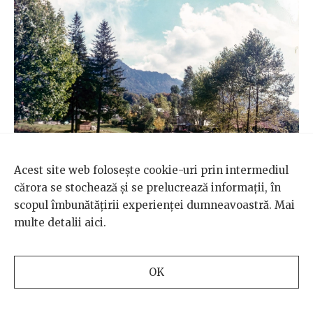
Acest site web folosește cookie-uri prin intermediul
cărora se stochează și se prelucrează informații, în
Fotografie realizată de Szoleczki László și preluată din
scopul îmbunătățirii experienței dumneavoastră. Mai
arhiva Azopan.
multe detalii
aici
.
„Politicienii par să nu înțeleagă cu
OK
adevărat ce înseamnă schimbările
climatice și care este impactul