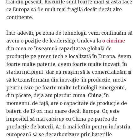
trăi din pescuit. Riscurile sunt foarte mari și asta face
ca Europa să fie mult mai fragilă decât decât alte
continente.
Într-adevăr, pe zona de tehnologii verzi continuăm să
avem o poziție de leadership. Undeva la
o cincime
din ceea ce înseamnă capacitatea globală de
producție pe green tech e localizată în Europa. Avem
foarte multe patente, avem foarte multe inovații în
stadiu incipient, dar nu reușim să le comercializăm și
să le transformăm din inovație în producție, motiv
pentru care pe foarte multe tehnologii emergente,
din păcate, deja am pierdut cursa. China, în
momentul de față, are o capacitate de producție de
baterii de 13 ori mai mare decât Europa. Or, este
imposibil să mai
catch up
cu China pe partea de
producție de baterii. Ar fi mai ieftin pentru industria
europeană să se decarbonizare prin bateriile