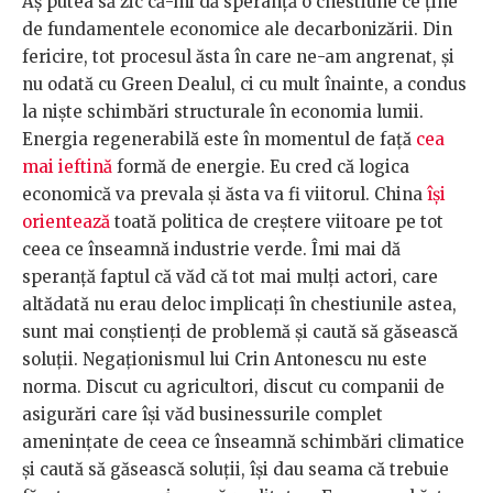
Aș putea să zic că-mi dă speranță o chestiune ce ține
de fundamentele economice ale decarbonizării. Din
fericire, tot procesul ăsta în care ne-am angrenat, și
nu odată cu Green Dealul, ci cu mult înainte, a condus
la niște schimbări structurale în economia lumii.
Energia regenerabilă este în momentul de față
cea
mai ieftină
formă de energie. Eu cred că logica
economică va prevala și ăsta va fi viitorul. China
își
orientează
toată politica de creștere viitoare pe tot
ceea ce înseamnă industrie verde. Îmi mai dă
speranță faptul că văd că tot mai mulți actori, care
altădată nu erau deloc implicați în chestiunile astea,
sunt mai conștienți de problemă și caută să găsească
soluții. Negaționismul lui Crin Antonescu nu este
norma. Discut cu agricultori, discut cu companii de
asigurări care își văd businessurile complet
amenințate de ceea ce înseamnă schimbări climatice
și caută să găsească soluții, își dau seama că trebuie