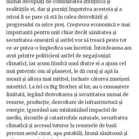
numai decuplați de comunitatea științifică și
realitățile ei, dar și porniți împotriva acesteia și a
oricui li se pare că stă în calea dezvoltării și
progresului cu orice preț. Creșterea economică e mai
importantă pentru unii chiar decât sănătatea și
securitatea omenirii și astfel vor să treacă peste tot
ce-ar putea-o împiedica sau încetini. Întotdeauna am
avut printre politicieni astfel de negaționiști
climatici, iar acum fiindcă unul dintre ei a ajuns cel
mai puternic om al planetei, le dă curaj și apă la
moară și altora mai mititei, inclusiv câtorva zmeișori
mioritici. La fel ca Big Brother al lor, au o cunoaștere
limitată, legând dezvoltarea și securitatea numai de
resurse, producție, dezvoltare de infrastructură și
energie, ignorând sau minimizând impactul de
mediu, riscurile și catastrofale naturale, securitatea
climatică și accesul tuturor la resursele de bază
precum aerul curat, apa potabilă, hrană sănătoasă și