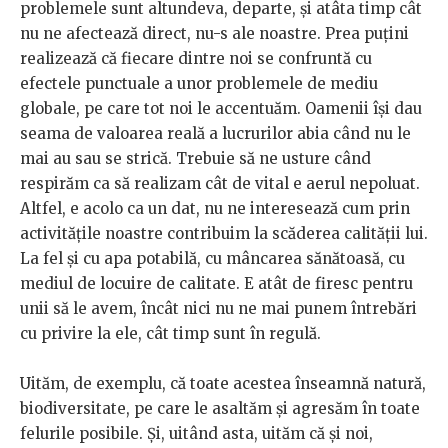
problemele sunt altundeva, departe, și atâta timp cât
nu ne afectează direct, nu-s ale noastre. Prea puțini
realizează că fiecare dintre noi se confruntă cu
efectele punctuale a unor problemele de mediu
globale, pe care tot noi le accentuăm. Oamenii își dau
seama de valoarea reală a lucrurilor abia când nu le
mai au sau se strică. Trebuie să ne usture când
respirăm ca să realizam cât de vital e aerul nepoluat.
Altfel, e acolo ca un dat, nu ne interesează cum prin
activitățile noastre contribuim la scăderea calității lui.
La fel și cu apa potabilă, cu mâncarea sănătoasă, cu
mediul de locuire de calitate. E atât de firesc pentru
unii să le avem, încât nici nu ne mai punem întrebări
cu privire la ele, cât timp sunt în regulă.
Uităm, de exemplu, că toate acestea înseamnă natură,
biodiversitate, pe care le asaltăm și agresăm în toate
felurile posibile. Și, uitând asta, uităm că și noi,