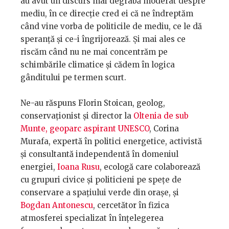
au avut un discurs mai degrabă moderat despre
mediu, în ce direcție cred ei că ne îndreptăm
când vine vorba de politicile de mediu, ce le dă
speranță și ce-i îngrijorează. Și mai ales ce
riscăm când nu ne mai concentrăm pe
schimbările climatice și cădem în logica
gânditului pe termen scurt.
Ne-au răspuns Florin Stoican, geolog,
conservaționist și director la
Oltenia de sub
Munte, geoparc aspirant UNESCO
, Corina
Murafa, expertă în politici energetice, activistă
și consultantă independentă în domeniul
energiei,
Ioana Rusu
, ecologă care colaborează
cu grupuri civice și politicieni pe spețe de
conservare a spațiului verde din orașe, și
Bogdan Antonescu
, cercetător în fizica
atmosferei specializat în înțelegerea