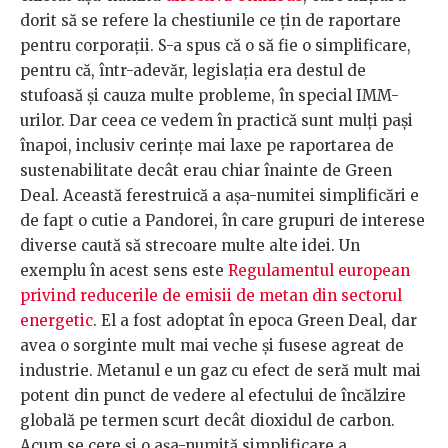
dorit să se refere la chestiunile ce țin de raportare
pentru corporații. S-a spus că o să fie o simplificare,
pentru că, într-adevăr, legislația era destul de
stufoasă și cauza multe probleme, în special IMM-
urilor. Dar ceea ce vedem în practică sunt mulți pași
înapoi, inclusiv cerințe mai laxe pe raportarea de
sustenabilitate decât erau chiar înainte de Green
Deal. Această ferestruică a așa-numitei simplificări e
de fapt o cutie a Pandorei, în care grupuri de interese
diverse caută să strecoare multe alte idei. Un
exemplu în acest sens este
Regulamentul european
privind reducerile de emisii de metan din sectorul
energetic
. El a fost adoptat în epoca Green Deal, dar
avea o sorginte mult mai veche și fusese agreat de
industrie. Metanul e un gaz cu efect de seră mult mai
potent din punct de vedere al efectului de încălzire
globală pe termen scurt decât dioxidul de carbon.
Acum se cere și o așa-numită simplificare a