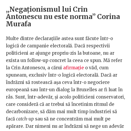
„Negaționismul lui Crin
Antonescu nu este norma” Corina
Murafa
Multe dintre declarațiile astea sunt făcute într-o
logică de campanie electorală. Dacă respectivii
politicieni ar ajunge propriu-zis la butoane, nu ar
exista un follow-up concret la ceea ce spun. Mă refer
la Crin Antonescu, a cărui
afirmație
o văd, cum
spuneam, exclusiv într-o logică electorală. Dacă ar
îndrăzni să rostească așa ceva într-o negociere
europeană sau într-un dialog la Bruxelles ar fi luat în
râs. Sunt, într-adevăr, și acolo politicieni conservatori,
care consideră că ar trebui să încetinim ritmul de
decarbonizare, să dăm mai mult timp industriei să
facă
catch-up
sau să ne concentrăm mai mult pe
apărare. Dar nimeni nu ar îndrăzni să nege un adevăr