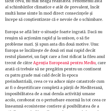
făcut ceva, nu mai neagă realitatea. Fenomenul ăsta
al schimbărilor climatice e atât de prevalent, încât
multă lume simte în mod direct consecințele și
începe să conștientizeze că e nevoie de o schimbare.
Europa se află într-o situație foarte ingrată. Dacă nu
reușim să acționăm rapid și la unison, o să fie
probleme mari. Și spun asta din două motive. Unu:
Europa se încălzește de două ori mai rapid decât
restul planetei, un fapt care a fost ridicat la fileu anul
trecut de către
Agenția Europeană pentru Mediu
, care
arată că trebuie să ne pregătim pentru un continent
cu patru grade mai cald decât în epoca
preindustrială, ceea ce va aduce niște catastrofe cum
ar fi o deșertificare completă a părții de Mediterană,
imposibilitatea de a mai derula activități umane
acolo, coroborat cu o perturbare enormă în tot ceea ce
înseamnă ecosisteme costiere și posibilitatea de a