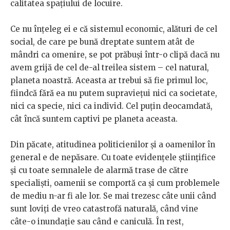
calitatea spațiului de locuire.
Ce nu înțeleg ei e că sistemul economic, alături de cel
social, de care pe bună dreptate suntem atât de
mândri ca omenire, se pot prăbuși într-o clipă dacă nu
avem grijă de cel de-al treilea sistem – cel natural,
planeta noastră. Aceasta ar trebui să fie primul loc,
fiindcă fără ea nu putem supraviețui nici ca societate,
nici ca specie, nici ca individ. Cel puțin deocamdată,
cât încă suntem captivi pe planeta aceasta.
Din păcate, atitudinea politicienilor și a oamenilor în
general e de nepăsare. Cu toate evidențele științifice
și cu toate semnalele de alarmă trase de către
specialiști, oamenii se comportă ca și cum problemele
de mediu n-ar fi ale lor. Se mai trezesc câte unii când
sunt loviți de vreo catastrofă naturală, când vine
câte-o inundație sau când e caniculă. În rest,