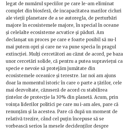
legat de numărul speciilor pe care le-am eliminat
complet din biosferă, de incapacitatea marilor cicluri
ale vieții planetare de a se autoregla, de perturbări
majore în ecosistemele majore, în special în oceane
și celelalte ecosisteme acvatice și păduri. Am
declanșat un proces pe care e foarte posibil să nu-l
mai putem opri și care ne va pune specia în pragul
extincției. Mulți cercetători au căzut de acord, pe baza
unor cercetări solide, că pentru a putea supraviețui ca
specie e nevoie să protejăm jumătate din
ecosistemele oceanice și terestre. Iar noi am ajuns
doar la momentul istoric în care o parte a țărilor, cele
mai dezvoltate, căzuseră de acord cu stabilirea
țintelor de protecție la 30% din planetă. Acum, prin
voința liderilor politici pe care nu i-am ales, pare că
renunțăm și la acestea. Pare că după un moment de
relativă trezire, când cel puțin începuse să se
vorbească serios la mesele decidenților despre