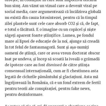
bun simț. Am văzut un vizual care a devenit viral pe
social media, care argumentează că încălzirea globală
nu există din cauza fotosintezei, pentru că în timpul
zilei plantele sunt cele care absorb CO2 și că, de fapt,
e totul o făcătură. E o imagine cu un copăcel și niște
săgeți aparent foarte științifice. Lumea, pe fondul
mare al lipsei de educație de la noi, ajunge să creadă
în tot felul de fantasmagorii. Sunt și așa-numiți
oameni de știință, care or avea vreun doctorat obscur
luat pe undeva, și încep să scoată la iveală o grămadă
de ipoteze care au fost
dismissed
de către știința
consensual internațională, cum ar fi chestiunea asta
legată de ciclurile pământului și glaciațiuni. Asta mă
îngrijorează în România, că e un fond extrem de fertil
pentru teorii ale conspirației, pentru fake news,
pentru dezinformare.