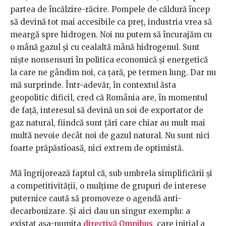
partea de încălzire-răcire. Pompele de căldură încep
să devină tot mai accesibile ca preț, industria vrea să
meargă spre hidrogen. Noi nu putem să încurajăm cu
o mână gazul și cu cealaltă mână hidrogenul. Sunt
niște nonsensuri în politica economică și energetică
la care ne gândim noi, ca țară, pe termen lung. Dar nu
mă surprinde. Într-adevăr, în contextul ăsta
geopolitic dificil, cred că România are, în momentul
de față, interesul să devină un soi de exportator de
gaz natural, fiindcă sunt țări care chiar au mult mai
multă nevoie decât noi de gazul natural. Nu sunt nici
foarte prăpăstioasă, nici extrem de optimistă.
Mă îngrijorează faptul că, sub umbrela simplificării și
a competitivității, o mulțime de grupuri de interese
puternice caută să promoveze o agendă anti-
decarbonizare. Și aici dau un singur exemplu: a
existat așa-numita
directivă Omnibus
, care inițial a