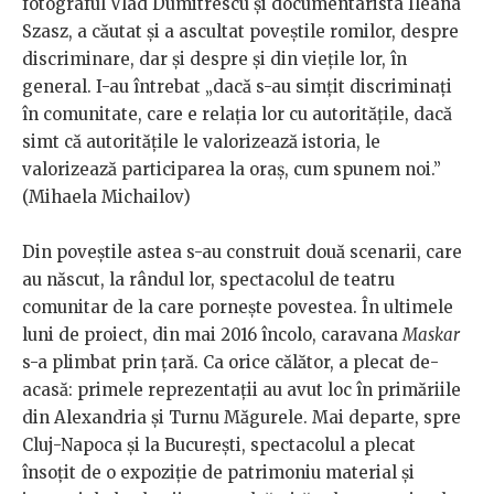
fotograful Vlad Dumitrescu și documentarista Ileana
Szasz, a căutat și a ascultat poveștile romilor, despre
discriminare, dar și despre și din viețile lor, în
general. I-au întrebat „dacă s-au simțit discriminați
în comunitate, care e relația lor cu autoritățile, dacă
simt că autoritățile le valorizează istoria, le
valorizează participarea la oraș, cum spunem noi.”
(Mihaela Michailov)
Din poveștile astea s-au construit două scenarii, care
au născut, la rândul lor, spectacolul de teatru
comunitar de la care pornește povestea. În ultimele
luni de proiect, din mai 2016 încolo, caravana
Maskar
s-a plimbat prin țară. Ca orice călător, a plecat de-
acasă: primele reprezentații au avut loc în primăriile
din Alexandria și Turnu Măgurele. Mai departe, spre
Cluj-Napoca și la București, spectacolul a plecat
însoțit de o expoziție de patrimoniu material și