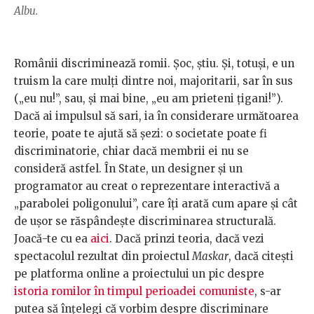
Albu.
Românii discriminează romii. Șoc, știu. Și, totuși, e un
truism la care mulți dintre noi, majoritarii, sar în sus
(„eu nu!”, sau, și mai bine, „eu am prieteni țigani!”).
Dacă ai impulsul să sari, ia în considerare următoarea
teorie, poate te ajută să șezi: o societate poate fi
discriminatorie, chiar dacă membrii ei nu se
consideră astfel. În State, un designer și un
programator au creat o reprezentare interactivă a
„parabolei poligonului”, care îți arată cum apare și cât
de ușor se răspândește discriminarea structurală.
Joacă-te cu ea
aici
. Dacă prinzi teoria, dacă vezi
spectacolul rezultat din proiectul
Maskar
, dacă citești
pe platforma online a proiectului un pic despre
istoria romilor în timpul perioadei comuniste
, s-ar
putea să înțelegi că vorbim despre discriminare