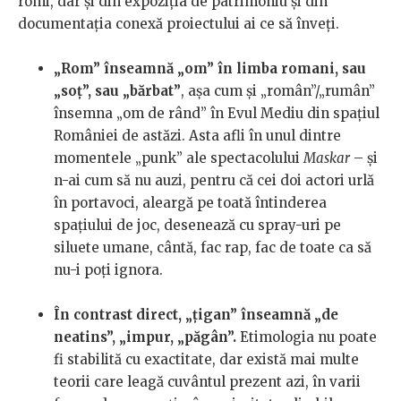
romi, dar și din expoziția de patrimoniu și din
documentația conexă proiectului ai ce să înveți.
„Rom” înseamnă „om” în limba romani, sau
„soț”, sau „bărbat”
, așa cum și „român”/„rumân”
însemna „om de rând” în Evul Mediu din spațiul
României de astăzi. Asta afli în unul dintre
momentele „punk” ale spectacolului
Maskar
– și
n-ai cum să nu auzi, pentru că cei doi actori urlă
în portavoci, aleargă pe toată întinderea
spațiului de joc, desenează cu spray-uri pe
siluete umane, cântă, fac rap, fac de toate ca să
nu-i poți ignora.
În contrast direct, „țigan” înseamnă „de
neatins”, „impur, „păgân”.
Etimologia nu poate
fi stabilită cu exactitate, dar există mai multe
teorii care leagă cuvântul prezent azi, în varii