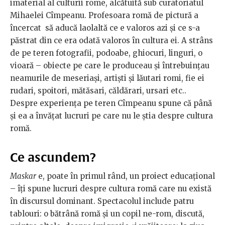
imaterial al culturii rome, alcătuită sub curatoriatul
Mihaelei Cîmpeanu. Profesoara romă de pictură a
încercat să aducă laolaltă ce e valoros azi și ce s-a
păstrat din ce era odată valoros în cultura ei. A strâns
de pe teren fotografii, podoabe, ghiocuri, linguri, o
vioară – obiecte pe care le produceau și întrebuințau
neamurile de meseriași, artiști și lăutari romi, fie ei
rudari, spoitori, mătăsari, căldărari, ursari etc..
Despre experiența pe teren Cîmpeanu spune că până
și ea a învățat lucruri pe care nu le știa despre cultura
romă.
Ce ascundem?
Maskar
e, poate în primul rând, un proiect educațional
– îți spune lucruri despre cultura romă care nu există
în discursul dominant. Spectacolul include patru
tablouri: o bătrână romă și un copil ne-rom, discută,