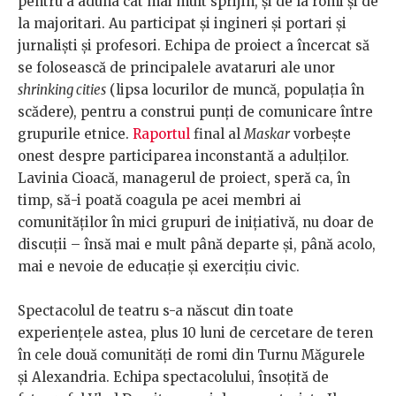
pentru a aduna cât mai mult sprijin, și de la romi și de
la majoritari. Au participat și ingineri și portari și
jurnaliști și profesori. Echipa de proiect a încercat să
se folosească de principalele avataruri ale unor
shrinking cities
(lipsa locurilor de muncă, populația în
scădere), pentru a construi punți de comunicare între
grupurile etnice.
Raportul
final al
Maskar
vorbește
onest despre participarea inconstantă a adulților.
Lavinia Cioacă, managerul de proiect, speră ca, în
timp, să-i poată coagula pe acei membri ai
comunităților în mici grupuri de inițiativă, nu doar de
discuții – însă mai e mult până departe și, până acolo,
mai e nevoie de educație și exercițiu civic.
Spectacolul de teatru s-a născut din toate
experiențele astea, plus 10 luni de cercetare de teren
în cele două comunități de romi din Turnu Măgurele
și Alexandria. Echipa spectacolului, însoțită de