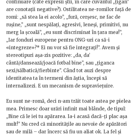
continuare (câte expresii știi, în care cuvântul „țigan”
are conotații negative?). Ostilitatea ne-romilor față de
romi: „să stea la ei acolo”, „fură, cerșesc, ne fac de
rușine,” „sunt nespălați, agresivi, leneși, primitivi, nu
merg la școală”, „eu sunt discriminat în țara mea!”,
„Iar fonduri europene pentru ONG-uri ca să-i
«integreze»?* Ei nu vor să fie integrați!”. Avem și
stereotipuri așa-zis pozitive: „da, da’
cântă/dansează/joacă fotbal bine”, sau „țiganca
sexi/sălbatică/fierbinte”. Când tot auzi despre
identitatea ta în termeni din ăștia, începi să
internalizezi. E un mecanism de supraviețuire.
Eu sunt ne-romă, deci n-am trăit toate astea pe pielea
mea. Primesc doar urări infinit mai blânde, de tipul:
„Bine că le iei tu apărarea. Ia-i acasă dacă-ți plac așa
mult!” Nu cred că minoritățile au nevoie de apărători
sau de milă – dar încerc să fiu un aliat ok. La fel și