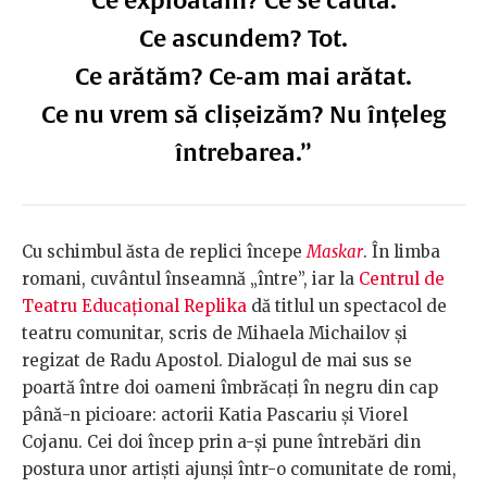
Ce exploatăm?
Ce se caută.
Ce ascundem?
Tot.
Ce arătăm?
Ce-am mai arătat.
Ce nu vrem să clișeizăm?
Nu înțeleg
întrebarea.”
Cu schimbul ăsta de replici începe
Maskar
. În limba
romani, cuvântul înseamnă „între”, iar la
Centrul de
Teatru Educațional Replika
dă titlul un spectacol de
teatru comunitar, scris de Mihaela Michailov și
regizat de Radu Apostol. Dialogul de mai sus se
poartă între doi oameni îmbrăcați în negru din cap
până-n picioare: actorii Katia Pascariu și Viorel
Cojanu. Cei doi încep prin a-și pune întrebări din
postura unor artiști ajunși într-o comunitate de romi,