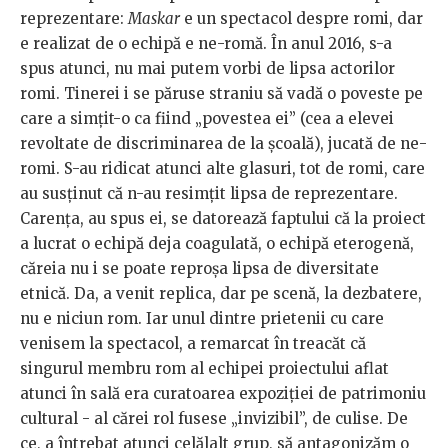
reprezentare:
Maskar
e un spectacol despre romi, dar
e realizat de o echipă e ne-romă. În anul 2016, s-a
spus atunci, nu mai putem vorbi de lipsa actorilor
romi. Tinerei i se păruse straniu să vadă o poveste pe
care a simțit-o ca fiind „povestea ei” (cea a elevei
revoltate de discriminarea de la școală), jucată de ne-
romi. S-au ridicat atunci alte glasuri, tot de romi, care
au susținut că n-au resimțit lipsa de reprezentare.
Carența, au spus ei, se datorează faptului că la proiect
a lucrat o echipă deja coagulată, o echipă eterogenă,
căreia nu i se poate reproșa lipsa de diversitate
etnică. Da, a venit replica, dar pe scenă, la dezbatere,
nu e niciun rom. Iar unul dintre prietenii cu care
venisem la spectacol, a remarcat în treacăt că
singurul membru rom al echipei proiectului aflat
atunci în sală era curatoarea expoziției de patrimoniu
cultural - al cărei rol fusese „invizibil”, de culise. De
ce, a întrebat atunci celălalt grup, să antagonizăm o