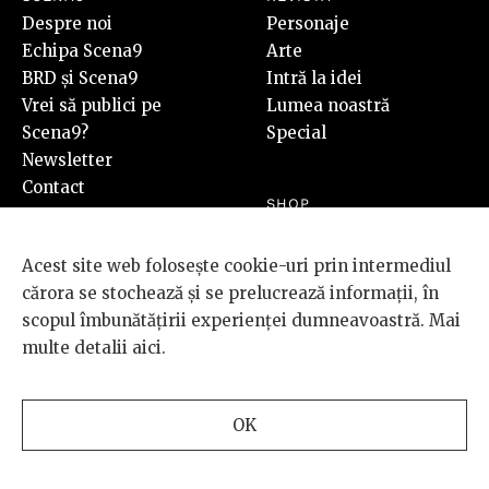
Despre noi
Personaje
Echipa Scena9
Arte
BRD și Scena9
Intră la idei
Vrei să publici pe
Lumea noastră
Scena9?
Special
Newsletter
Contact
SHOP
Revista Scena9 #7
Cumpără
Acest site web folosește cookie-uri prin intermediul
cărora se stochează și se prelucrează informații, în
scopul îmbunătățirii experienței dumneavoastră. Mai
PLUS
multe detalii
aici
.
Video
Audio
Foto
OK
SOCIAL
LEGAL