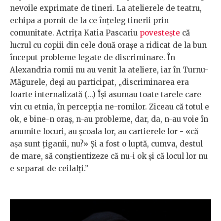
nevoile exprimate de tineri. La atelierele de teatru,
echipa a pornit de la ce înțeleg tinerii prin
comunitate. Actrița Katia Pascariu
povestește
că
lucrul cu copiii din cele două orașe a ridicat de la bun
început probleme legate de discriminare. În
Alexandria romii nu au venit la ateliere, iar în Turnu-
Măgurele, deși au participat, „discriminarea era
foarte internalizată (...) Își asumau toate tarele care
vin cu etnia, în percepția ne-romilor. Ziceau că totul e
ok, e bine-n oraș, n-au probleme, dar, da, n-au voie în
anumite locuri, au școala lor, au cartierele lor - «că
așa sunt țiganii, nu?» Și a fost o luptă, cumva, destul
de mare, să conștientizeze că nu-i ok și că locul lor nu
e separat de ceilalți.”