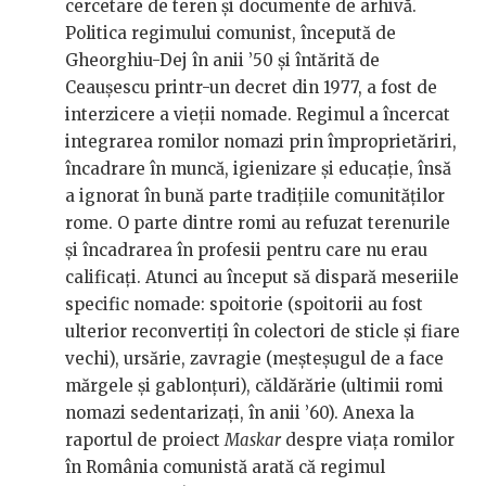
cercetare de teren și documente de arhivă.
Politica regimului comunist, începută de
Gheorghiu-Dej în anii ’50 și întărită de
Ceaușescu printr-un decret din 1977, a fost de
interzicere a vieții nomade. Regimul a încercat
integrarea romilor nomazi prin împroprietăriri,
încadrare în muncă, igienizare și educație, însă
a ignorat în bună parte tradițiile comunităților
rome. O parte dintre romi au refuzat terenurile
și încadrarea în profesii pentru care nu erau
calificați. Atunci au început să dispară meseriile
specific nomade: spoitorie (spoitorii au fost
ulterior reconvertiți în colectori de sticle și fiare
vechi), ursărie, zavragie (meșteșugul de a face
mărgele și gablonțuri), căldărărie (ultimii romi
nomazi sedentarizați, în anii ’60). Anexa la
raportul de proiect
Maskar
despre viața romilor
în România comunistă arată că regimul