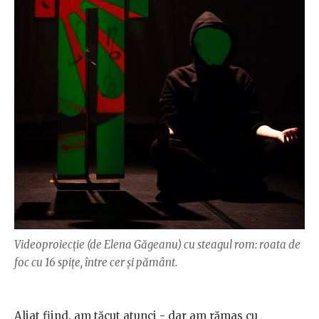
Videoproiecție (de Elena Găgeanu) cu steagul rom: roata de
foc cu 16 spițe, între cer și pământ.
Aliat fiind, am tăcut atunci - dar am rămas cu