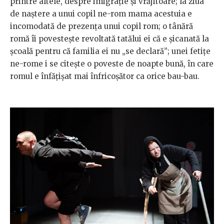
printre altele, despre imigrație și vrăjitoare; la ziua
de naștere a unui copil ne-rom mama acestuia e
incomodată de prezența unui copil rom; o tânără
romă îi povestește revoltată tatălui ei că e șicanată la
școală pentru că familia ei nu „se declară”; unei fetițe
ne-rome i se citește o poveste de noapte bună, în care
romul e înfățișat mai înfricoșător ca orice bau-bau.