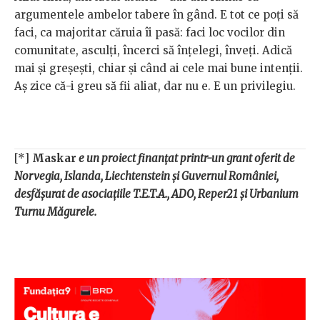
argumentele ambelor tabere în gând. E tot ce poți să
faci, ca majoritar căruia îi pasă: faci loc vocilor din
comunitate, asculți, încerci să înțelegi, înveți. Adică
mai și greșești, chiar și când ai cele mai bune intenții.
Aș zice că-i greu să fii aliat, dar nu e. E un privilegiu.
[*]
Maskar
e un proiect finanțat printr-un grant oferit de
Norvegia, Islanda, Liechtenstein și Guvernul României,
desfășurat de asociațiile T.E.T.A., ADO, Reper21 și Urbanium
Turnu Măgurele.