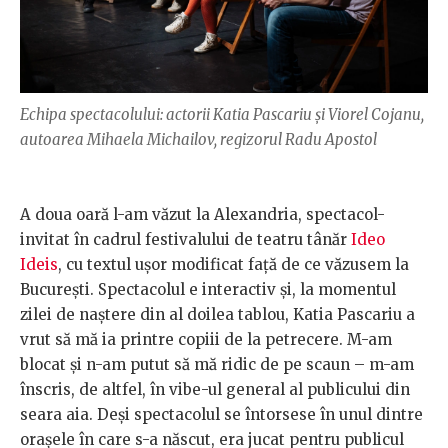
Echipa spectacolului: actorii Katia Pascariu și Viorel Cojanu,
autoarea Mihaela Michailov, regizorul Radu Apostol
A doua oară l-am văzut la Alexandria, spectacol-
invitat în cadrul festivalului de teatru tânăr
Ideo
Ideis
, cu textul ușor modificat față de ce văzusem la
București. Spectacolul e interactiv și, la momentul
zilei de naștere din al doilea tablou, Katia Pascariu a
vrut să mă ia printre copiii de la petrecere. M-am
blocat și n-am putut să mă ridic de pe scaun – m-am
înscris, de altfel, în vibe-ul general al publicului din
seara aia. Deși spectacolul se întorsese în unul dintre
orașele în care s-a născut, era jucat pentru publicul