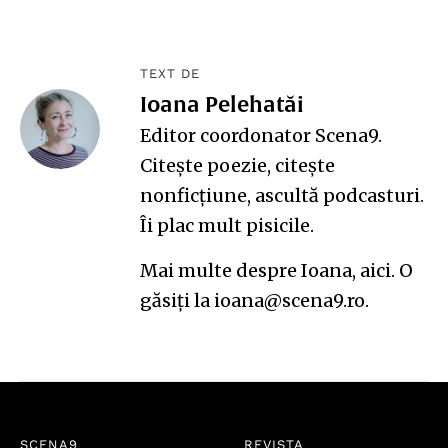
TEXT DE
Ioana Pelehatăi
Editor coordonator Scena9.
Citește poezie, citește
nonficțiune, ascultă podcasturi.
Îi plac mult pisicile.
Mai multe despre Ioana,
aici
. O
găsiți la ioana@scena9.ro.
SCENA9
REVISTA