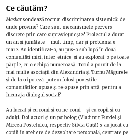
Ce căutăm?
Maskar
sondează tocmai discriminarea sistemică: de
unde provine? Care sunt mecanismele pervers-
discrete prin care supraviețuiește? Proiectul a durat
un an și jumătate – mult timp, dar și problema e
mare. Au identificat-o, au pus-o sub lupă în două
comunități mici, inter-etnice, și au explorat-o pe toate
părțile, cu o echipă numeroasă. Totul a pornit de la
mai multe asociații din Alexandria și Turnu Măgurele
și de la o ipoteză: putem folosi poveștile
comunităților, spuse și re-spuse prin artă, pentru a
încuraja dialogul social?
Au lucrat și cu romi și cu ne-romi – și cu copii și cu
adulți. Doi actori și un psiholog (Vladimir Purdel și
Mircea Postelnicu, respectiv Silvia Guță) s-au jucat cu
copiii în ateliere de dezvoltare personală, centrate pe