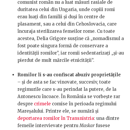
comunist român nu a luat măsuri rasiale de
duritatea celui din Ungaria, unde copiii romi
erau luați din familii și duși în centre de
plasament, sau a celui din Cehoslovacia, care
încuraja sterilizarea femeilor rome. Cu toate
acestea, Delia Grigore susține că „nomadismul a
fost poate singura formă de conservare a
identității romilor”, iar romii sedentarizați „și-au
pierdut de mult mărcile etnicității”.
Romilor li s-au confiscat abuziv proprietățile
– și de asta se fac vinovate, succesiv, toate
regimurile care s-au perindat la putere, de la
Antonescu încoace. În România se vorbește rar
despre
crimele
comise în perioada regimului
Mareșalului. Printre ele, se numără și
deportarea romilor în Transnistria
: una dintre
femeile intervievate pentru
Maskar
fusese