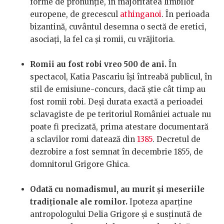
forme de pronunție, în majoritatea limbilor
europene, de grecescul
athinganoi
. În perioada
bizantină, cuvântul desemna o sectă de eretici,
asociați, la fel ca și romii, cu vrăjitoria.
Romii au fost robi vreo 500 de ani.
În
spectacol, Katia Pascariu își întreabă publicul, în
stil de emisiune-concurs, dacă știe cât timp au
fost romii robi. Deși durata exactă a perioadei
sclavagiste de pe teritoriul României actuale nu
poate fi precizată, prima atestare documentară
a sclavilor romi datează din
1385
. Decretul de
dezrobire a fost semnat în decembrie 1855, de
domnitorul Grigore Ghica.
Odată cu nomadismul, au murit și meseriile
tradiționale ale romilor.
Ipoteza aparține
antropologului Delia Grigore și e susținută de