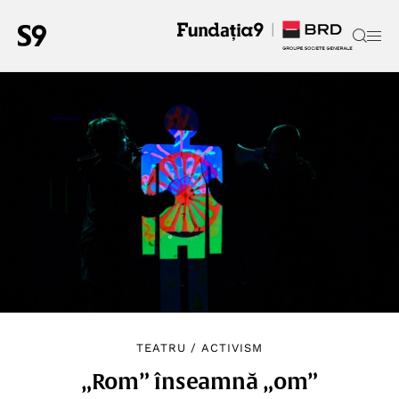
TEATRU
/
ACTIVISM
„Rom” înseamnă „om”