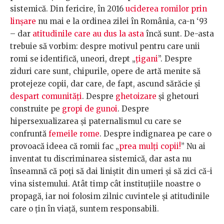
sistemică. Din fericire, în 2016
uciderea romilor prin
linșare
nu mai e la ordinea zilei în România, ca-n ‘93
– dar
atitudinile care au dus la asta
încă sunt. De-asta
trebuie să vorbim: despre motivul pentru care unii
romi se identifică, uneori, drept „
țigani
”. Despre
ziduri care sunt, chipurile, opere de artă menite să
protejeze copii, dar care, de fapt, ascund sărăcie și
despart comunități
. Despre
ghetoizare
și ghetouri
construite pe
gropi de gunoi
. Despre
hipersexualizarea și paternalismul cu care se
confruntă
femeile rome
. Despre indignarea pe care o
provoacă ideea că romii fac „
prea mulți copii!
” Nu ai
inventat tu discriminarea sistemică, dar asta nu
înseamnă că poți să dai liniștit din umeri și să zici că-i
vina sistemului. Atât timp cât instituțiile noastre o
propagă, iar noi folosim zilnic cuvintele și atitudinile
care o țin în viață, suntem responsabili.