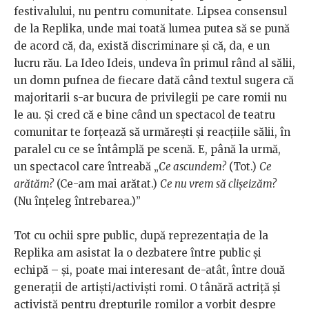
festivalului, nu pentru comunitate. Lipsea consensul
de la Replika, unde mai toată lumea putea să se pună
de acord că, da, există discriminare și că, da, e un
lucru rău. La Ideo Ideis, undeva în primul rând al sălii,
un domn pufnea de fiecare dată când textul sugera că
majoritarii s-ar bucura de privilegii pe care romii nu
le au. Și cred că e bine când un spectacol de teatru
comunitar te forțează să urmărești și reacțiile sălii, în
paralel cu ce se întâmplă pe scenă. E, până la urmă,
un spectacol care întreabă „
Ce ascundem?
(Tot.)
Ce
arătăm?
(Ce-am mai arătat.)
Ce nu vrem să clișeizăm?
(Nu înțeleg întrebarea.)”
Tot cu ochii spre public, după reprezentația de la
Replika am asistat la o dezbatere între public și
echipă – și, poate mai interesant de-atât, între două
generații de artiști/activiști romi. O tânără actriță și
activistă pentru drepturile romilor a vorbit despre