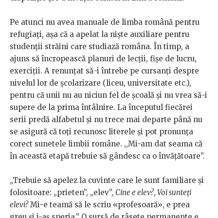
Pe atunci nu avea manuale de limba română pentru
refugiați, așa că a apelat la niște auxiliare pentru
studenții străini care studiază româna. În timp, a
ajuns să încropească planuri de lecții, fișe de lucru,
exerciții. A renunțat să-i întrebe pe cursanți despre
nivelul lor de școlarizare (liceu, universitate etc.),
pentru că unii nu au niciun fel de școală și nu vrea să-i
supere de la prima întâlnire. La începutul fiecărei
serii predă alfabetul și nu trece mai departe până nu
se asigură că toți recunosc literele și pot pronunța
corect sunetele limbii române. ,,Mi-am dat seama că
în această etapă trebuie să gândesc ca o învățătoare”.
„Trebuie să apelez la cuvinte care le sunt familiare și
folositoare: „prieten”, „elev”,
Cine e elev?
,
Voi sunteți
elevi?
Mi-e teamă să le scriu «profesoară», e prea
greu și i-aș speria.” O sursă de râsete permanente e