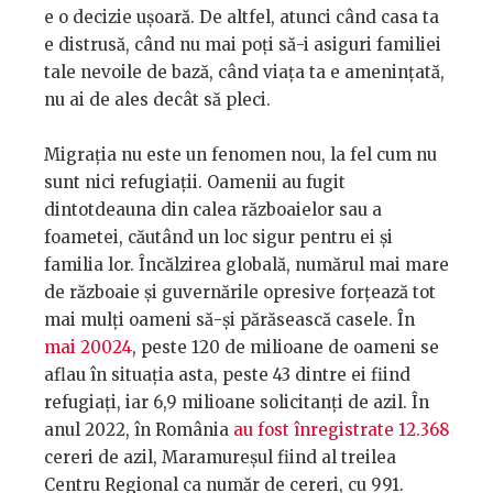
e o decizie ușoară. De altfel, atunci când casa ta
e distrusă, când nu mai poți să-i asiguri familiei
tale nevoile de bază, când viața ta e amenințată,
nu ai de ales decât să pleci.
Migrația nu este un fenomen nou, la fel cum nu
sunt nici refugiații. Oamenii au fugit
dintotdeauna din calea războaielor sau a
foametei, căutând un loc sigur pentru ei și
familia lor. Încălzirea globală, numărul mai mare
de războaie și guvernările opresive forțează tot
mai mulți oameni să-și părăsească casele. În
mai 20024
, peste 120 de milioane de oameni se
aflau în situația asta, peste 43 dintre ei fiind
refugiați, iar 6,9 milioane solicitanți de azil. În
anul 2022, în România
au fost înregistrate 12.368
cereri de azil, Maramureșul fiind al treilea
Centru Regional ca număr de cereri, cu 991.