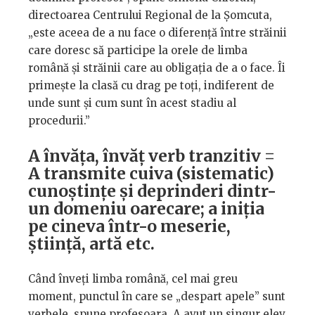
directoarea Centrului Regional de la Șomcuta,
„este aceea de a nu face o diferență între străinii
care doresc să participe la orele de limba
română și străinii care au obligația de a o face. Îi
primește la clasă cu drag pe toți, indiferent de
unde sunt și cum sunt în acest stadiu al
procedurii.”
A învăța, învăț verb tranzitiv =
A transmite cuiva (sistematic)
cunoștințe și deprinderi dintr-
un domeniu oarecare; a iniția
pe cineva într-o meserie,
știință, artă etc.
Când înveți limba română, cel mai greu
moment, punctul în care se „despart apele” sunt
verbele, spune profesoara. A avut un singur elev