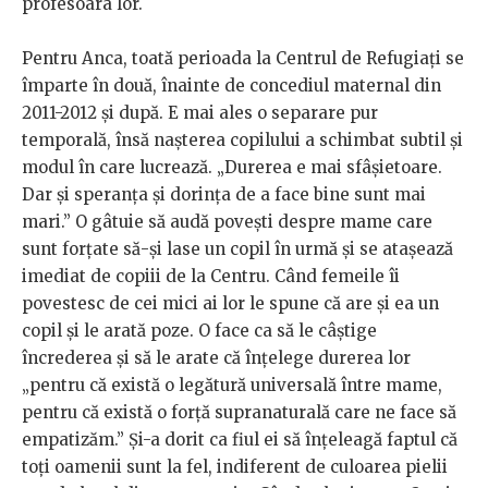
profesoara lor.
Pentru Anca, toată perioada la Centrul de Refugiați se
împarte în două, înainte de concediul maternal din
2011-2012 și după. E mai ales o separare pur
temporală, însă nașterea copilului a schimbat subtil și
modul în care lucrează. „Durerea e mai sfâșietoare.
Dar și speranța și dorința de a face bine sunt mai
mari.” O gâtuie să audă povești despre mame care
sunt forțate să-și lase un copil în urmă și se atașează
imediat de copiii de la Centru. Când femeile îi
povestesc de cei mici ai lor le spune că are și ea un
copil și le arată poze. O face ca să le câștige
încrederea și să le arate că înțelege durerea lor
„pentru că există o legătură universală între mame,
pentru că există o forță supranaturală care ne face să
empatizăm.” Și-a dorit ca fiul ei să înțeleagă faptul că
toți oamenii sunt la fel, indiferent de culoarea pielii