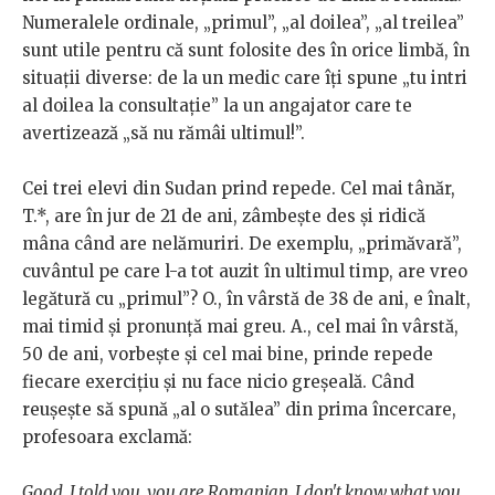
Numeralele ordinale, „primul”, „al doilea”, „al treilea”
sunt utile pentru că sunt folosite des în orice limbă, în
situații diverse: de la un medic care îți spune „tu intri
al doilea la consultație” la un angajator care te
avertizează „să nu rămâi ultimul!”.
Cei trei elevi din Sudan prind repede. Cel mai tânăr,
T.*, are în jur de 21 de ani, zâmbește des și ridică
mâna când are nelămuriri. De exemplu, „primăvară”,
cuvântul pe care l-a tot auzit în ultimul timp, are vreo
legătură cu „primul”? O., în vârstă de 38 de ani, e înalt,
mai timid și pronunță mai greu. A., cel mai în vârstă,
50 de ani, vorbește și cel mai bine, prinde repede
fiecare exercițiu și nu face nicio greșeală. Când
reușește să spună „al o sutălea” din prima încercare,
profesoara exclamă:
Good. I told you, you are Romanian. I don't know what you