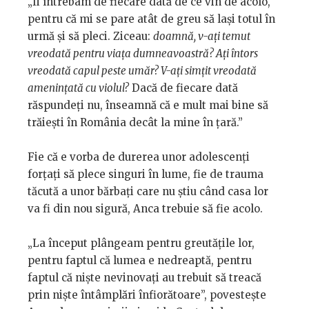
„Îi întrebam de fiecare dată de ce vin de acolo,
pentru că mi se pare atât de greu să lași totul în
urmă și să pleci. Ziceau:
doamnă, v-ați temut
vreodată pentru viața dumneavoastră? Ați întors
vreodată capul peste umăr? V-ați simțit vreodată
amenințată cu violul?
Dacă de fiecare dată
răspundeți nu, înseamnă că e mult mai bine să
trăiești în România decât la mine în țară.”
Fie că e vorba de durerea unor adolescenți
forțați să plece singuri în lume, fie de trauma
tăcută a unor bărbați care nu știu când casa lor
va fi din nou sigură, Anca trebuie să fie acolo.
„La început plângeam pentru greutățile lor,
pentru faptul că lumea e nedreaptă, pentru
faptul că niște nevinovați au trebuit să treacă
prin niște întâmplări înfiorătoare”, povestește