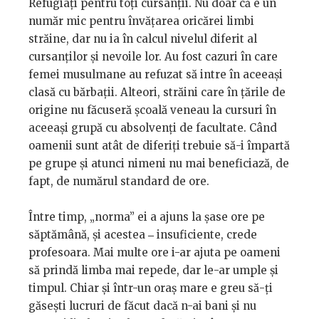
Refugiați pentru toți cursanții. Nu doar că e un
număr mic pentru învățarea oricărei limbi
străine, dar nu ia în calcul nivelul diferit al
cursanților și nevoile lor. Au fost cazuri în care
femei musulmane au refuzat să intre în aceeași
clasă cu bărbații. Alteori, străini care în țările de
origine nu făcuseră școală veneau la cursuri în
aceeași grupă cu absolvenți de facultate. Când
oamenii sunt atât de diferiți trebuie să-i împartă
pe grupe și atunci nimeni nu mai beneficiază, de
fapt, de numărul standard de ore.
Între timp, „norma” ei a ajuns la șase ore pe
săptămână, și acestea
insuficiente, crede
–
profesoara. Mai multe ore i-ar ajuta pe oameni
să prindă limba mai repede, dar le-ar umple și
timpul. Chiar și într-un oraș mare e greu să-ți
găsești lucruri de făcut dacă n-ai bani și nu