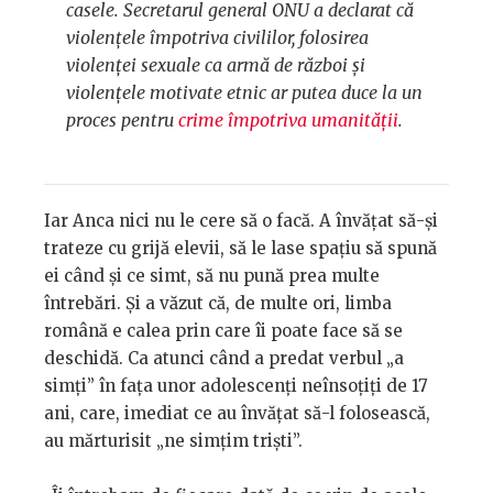
casele. Secretarul general ONU a declarat că
violențele împotriva civililor, folosirea
violenței sexuale ca armă de război și
violențele motivate etnic ar putea duce la un
proces pentru
crime împotriva umanității
.
Iar Anca nici nu le cere să o facă. A învățat să-și
trateze cu grijă elevii, să le lase spațiu să spună
ei când și ce simt, să nu pună prea multe
întrebări. Și a văzut că, de multe ori, limba
română e calea prin care îi poate face să se
deschidă. Ca atunci când a predat verbul „a
simți” în fața unor adolescenți neînsoțiți de 17
ani, care, imediat ce au învățat să-l folosească,
au mărturisit „ne simțim triști”.