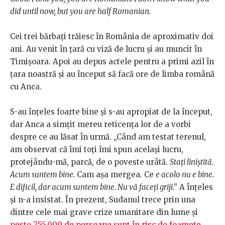
did until now, but you are half Romanian.
Cei trei bărbați trăiesc în România de aproximativ doi
ani. Au venit în țară cu viză de lucru și au muncit în
Timișoara. Apoi au depus actele pentru a primi azil în
țara noastră și au început să facă ore de limba română
cu Anca.
S-au înțeles foarte bine și s-au apropiat de la început,
dar Anca a simțit mereu reticența lor de a vorbi
despre ce au lăsat în urmă. „Când am testat terenul,
am observat că îmi toți îmi spun același lucru,
protejându-mă, parcă, de o poveste urâtă.
Stați liniștită.
Acum suntem bine.
Cam așa mergea. Ce
e acolo nu e bine.
E dificil, dar acum suntem bine. Nu vă faceți griji
.” A înțeles
și n-a insistat. În prezent, Sudanul trece prin una
dintre cele mai grave crize umanitare din lume și
peste 755.000 de persoane sunt în risc de foamete
,