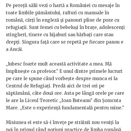
Pe pereții sălii vezi o hartă a României cu mesaje în
toate limbile pământului, rafturi cu manuale în
română, cărți în engleză și panouri pline de poze cu
refugiații. Sunt femei cu bebeluși în brațe, adolescenți
stingheri, tinere cu hijaburi sau bărbați care stau
drepți. Singura față care se repetă pe fiecare panou e
a Ancăi.
„Iubesc foarte mult această activitate a mea. Mă
împlinește ca profesor.” E unul dintre primele lucruri
pe care le spune când vorbește despre munca ei la
Centrul de Refugiați. Predă aici de trei ori pe
săptămână, câte două ore. Asta pe lângă orele pe care
le are la Liceul Teoretic „Ioan Buteanu” din Șomcuta
Mare. „Este o experiență fundamentală pentru mine.”
Misiunea ei este să-i învețe pe străinii nou veniți la
noi în primul rând noțiuni practice de limba română.