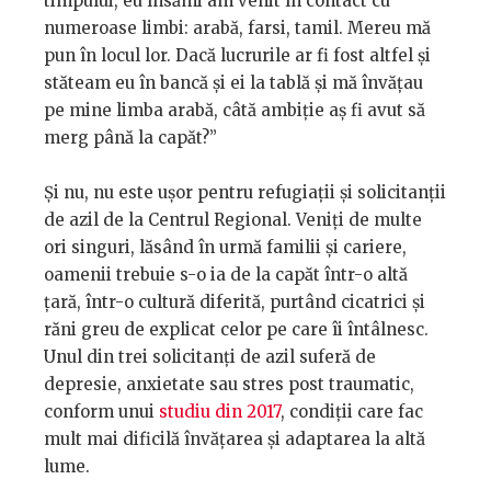
timpului, eu însămi am venit în contact cu
numeroase limbi: arabă, farsi, tamil. Mereu mă
pun în locul lor. Dacă lucrurile ar fi fost altfel și
stăteam eu în bancă și ei la tablă și mă învățau
pe mine limba arabă, câtă ambiție aș fi avut să
merg până la capăt?”
Și nu, nu este ușor pentru refugiații și solicitanții
de azil de la Centrul Regional. Veniți de multe
ori singuri, lăsând în urmă familii și cariere,
oamenii trebuie s-o ia de la capăt într-o altă
țară, într-o cultură diferită, purtând cicatrici și
răni greu de explicat celor pe care îi întâlnesc.
Unul din trei solicitanți de azil suferă de
depresie, anxietate sau stres post traumatic,
conform unui
studiu din 2017
, condiții care fac
mult mai dificilă învățarea și adaptarea la altă
lume.