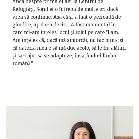
Anca despre primii ei ani la Centrul de
Refugiați. Soțul ei o întreba de multe ori dacă
vrea să continue. Așa că și-a luat o perioadă de
gândire, apoi s-a decis. „A fost momentul în
care mi-am înțeles locul și rolul pe care îl am.
Am înțeles că, dacă mă smiorcăi, nu fac nimic și
că datoria mea e să mă duc acolo, să le fiu alături
și să-i ajut să se adapteze, învățându-i limba
română.”