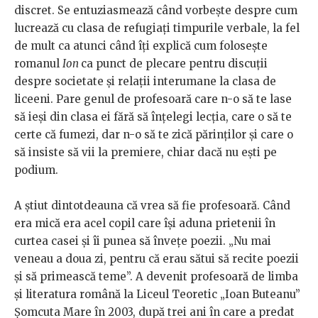
discret. Se entuziasmează când vorbește despre cum
lucrează cu clasa de refugiați timpurile verbale, la fel
de mult ca atunci când îți explică cum folosește
romanul
Ion
ca punct de plecare pentru discuții
despre societate și relații interumane la clasa de
liceeni. Pare genul de profesoară care n-o să te lase
să ieși din clasa ei fără să înțelegi lecția, care o să te
certe că fumezi, dar n-o să te zică părinților și care o
să insiste să vii la premiere, chiar dacă nu ești pe
podium.
A știut dintotdeauna că vrea să fie profesoară. Când
era mică era acel copil care își aduna prietenii în
curtea casei și îi punea să învețe poezii. „Nu mai
veneau a doua zi, pentru că erau sătui să recite poezii
și să primească teme”. A devenit profesoară de limba
și literatura română la Liceul Teoretic „Ioan Buteanu”
Șomcuta Mare în 2003, după trei ani în care a predat