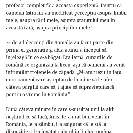
profesor complet fără această experiență. Pentru că
oamenii ăștia mi-au modificat percepția asupra limbii
mele, asupra țării mele, asupra statutului meu în
această țară, asupra principiilor mele.”
23 de adolescenți din Somalia au făcut parte din
prima ei generație și abia atunci a început să
înțeleagă în ce s-a băgat. Era iarnă, cursurile de
română se organizau la liceu, așa că oamenii au venit
înfruntânt troienele de zăpadă. „M-am trezit în fața
unor oameni care așteptau de la mine să le ofer
câteva pârghii care să-i ajute să supraviețuiască
pentru o vreme în România.”
După câteva minute în care s-au uitat unii la alții
neștiind ce să facă, Anca le-a urat bun venit în
România, le-a zâmbit, i-a asigurat că le stă la
dispoziție și i-a învățat salutul în limba română.