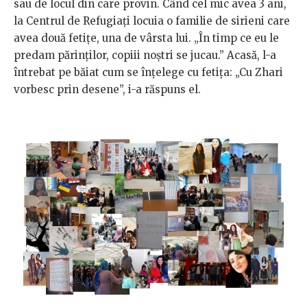
sau de locul din care provin. Când cel mic avea 3 ani,
la Centrul de Refugiați locuia o familie de sirieni care
avea două fetițe, una de vârsta lui. „În timp ce eu le
predam părinților, copiii noștri se jucau.” Acasă, l-a
întrebat pe băiat cum se înțelege cu fetița: „Cu Zhari
vorbesc prin desene”, i-a răspuns el.