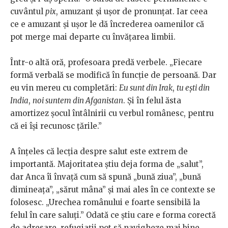
cuvântul
pix
, amuzant și ușor de pronunțat. Iar ceea
ce e amuzant și ușor le dă încrederea oamenilor că
pot merge mai departe cu învățarea limbii.
Într-o altă oră, profesoara predă verbele. „Fiecare
formă verbală se modifică în funcție de persoană. Dar
eu vin mereu cu completări:
Eu sunt din Irak
,
tu ești din
India
,
noi suntem din Afganistan
. Și în felul ăsta
amortizez șocul întâlnirii cu verbul românesc, pentru
că ei își recunosc țările.”
A înțeles că lecția despre salut este extrem de
importantă. Majoritatea știu deja forma de „salut”,
dar Anca îi învață cum să spună „bună ziua”, „bună
dimineața”, „sărut mâna” și mai ales în ce contexte se
folosesc. „Urechea românului e foarte sensibilă la
felul în care saluți.” Odată ce știu care e forma corectă
de adresare, refugiații pot să navigheze mai bine