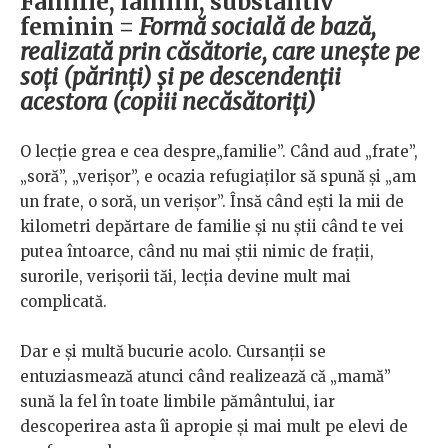
Familie, familii, substantiv
feminin =
Formă socială de bază,
realizată prin căsătorie, care unește pe
soți (părinți) și pe descendenții
acestora (copiii necăsătoriți)
O lecție grea e cea despre„familie”. Când aud „frate”,
„soră”, „verișor”, e ocazia refugiaților să spună și „am
un frate, o soră, un verișor”. Însă când ești la mii de
kilometri depărtare de familie și nu știi când te vei
putea întoarce, când nu mai știi nimic de frații,
surorile, verișorii tăi, lecția devine mult mai
complicată.
Dar e și multă bucurie acolo. Cursanții se
entuziasmează atunci când realizează că „mamă”
sună la fel în toate limbile pământului, iar
descoperirea asta îi apropie și mai mult pe elevi de