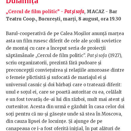
Dulămiță
„Cercul de film politic” -
Pat și sofa
, MACAZ - Bar
Teatru Coop., București, marți, 8 august, ora 19.30
Barul-cooperativă de pe Calea Moșilor anunță marțea
asta un film rusesc diferit de cele ale școlii sovietice
de montaj cu care a început seria de proiecții
săptămânale „Cercul de film politic”.
Pat și sofa
(1927),
scriu organizatorii, prezintă fără pudoare și
preconcepții conviețuirea și relațiile amoroase dintre
o femeie plictisită și sufocată de mariajul ei și
universul casnic și doi bărbați care o tratează diferit:
unul e soțul ei, care se poartă autoritar cu ea, celălalt
e un fost tovarăș de-ai lui din război, mult mai atent și
curtenitor. Acesta din urmă e găzduit în casa celor doi
soți pentru că nu-și găsește unde să stea în Moscova,
din cauza lipsei de locuințe. Și ajunge de pe
canapeaua ce i-a fost oferită inițial, în pat alături de