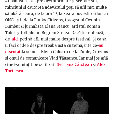
#nobullshit. Despre dezinformare și scepticism,
minciuni și căutarea adevărului poți să afli mai multe
sămbâtâ seara, de la ora 19, la Seara povestitorilor, cu
ONG-iștii de la Funky Citizens, fotograful Cosmin
Bumbuț și jurnalista Elena Stancu, artistul Roman
Tolici și fotbalistul Bogdan Stelea. Dacă te tentează,
de-
aici
poți să afli mai multe despre festival. Și ca să-
ți faci o idee despre treaba asta cu tema, uite ce-
au
discutat
la subiect Elena Calistru de la Funky Citizens
și omul de comunicare Vlad Tăușance. Iar mai jos află
cine i-a mințit pe scriitorii
Svetlana Cârstean
și
Alex
Tocilescu
.