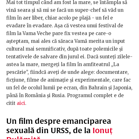
Mai tot timpul când am fost la mare, se întâmpla să
vină seara și să mi se facă un super-chef să văd un
film în aer liber, chiar acolo pe plajă - un fel e
evadare în evadare. Așa că vestea unui festival de
film la Vama Veche pare fix vestea pe care-o
așteptam, mai ales că săraca Vamă merita un input
cultural mai semnificativ, după toate polemicile și
tentativele de salvare din jurul ei. Dacă sunteți zilele-
astea la mare, mergeți la film în amfiteatrul „La
pescărie”, fiindcă aveți de unde alege: documentare,
ficțiune, filme de animație și experimentale, care fac
un fel de ocolul lumii pe ecran, din Bahrain și Japonia,
până în România și Rusia. Programul complet e de
citit
aici
.
Un film despre emanciparea
sexuală din URSS, de la
Ionuț