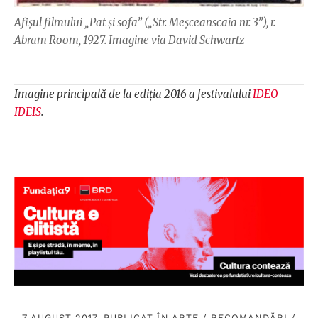
Afișul filmului „Pat și sofa” („Str. Meșceanscaia nr. 3”), r.
Abram Room, 1927. Imagine via David Schwartz
Imagine principală de la ediția 2016 a festivalului
IDEO
IDEIS
.
7 AUGUST 2017, PUBLICAT ÎN
ARTE
/
RECOMANDĂRI
/