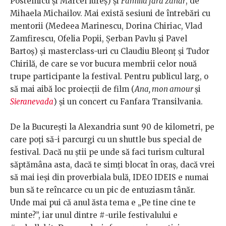
Postelnicu și Marcel Iureș) și
Familia fără zahăr
, de
Mihaela Michailov. Mai există sesiuni de întrebări cu
mentorii (Medeea Marinescu, Dorina Chiriac, Vlad
Zamfirescu, Ofelia Popii, Șerban Pavlu și Pavel
Bartoș) și masterclass-uri cu Claudiu Bleonț și Tudor
Chirilă, de care se vor bucura membrii celor nouă
trupe participante la festival. Pentru publicul larg, o
să mai aibă loc proiecții de film (
Ana, mon amour
și
Sieranevada
) și un concert cu Fanfara Transilvania.
De la București la Alexandria sunt 90 de kilometri, pe
care poți să-i parcurgi cu un
shuttle bus special de
festival. Dacă nu știi pe unde să faci turism cultural
săptămâna asta, dacă te simți blocat în oraș, dacă vrei
să mai ieși din proverbiala bulă, IDEO IDEIS e numai
bun să te reîncarce cu un pic de entuziasm tânăr.
Unde mai pui că anul ăsta tema e „Pe tine cine te
minte?”, iar unul dintre #-urile festivalului e