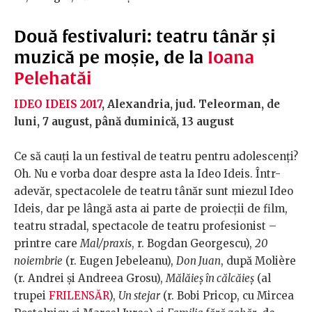
Două festivaluri: teatru tânăr și
muzică pe moșie, de la
Ioana
Pelehatăi
IDEO IDEIS 2017
, Alexandria, jud. Teleorman, de
luni, 7 august, până duminică, 13 august
Ce să cauți la un festival de teatru pentru adolescenți?
Oh. Nu e vorba doar despre asta la Ideo Ideis. Într-
adevăr, spectacolele de teatru tânăr sunt miezul Ideo
Ideis, dar pe lângă asta ai parte de proiecții de film,
teatru stradal, spectacole de teatru profesionist –
printre care
Mal/praxis
, r. Bogdan Georgescu),
20
noiembrie
(r. Eugen Jebeleanu),
Don Juan
, după Molière
(r. Andrei și Andreea Grosu),
Mălăieș în călcăieș
(al
trupei
FRILENSĂR
),
Un stejar
(r. Bobi Pricop, cu Mircea