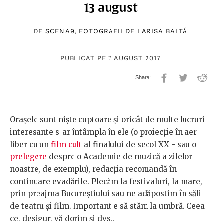
13 august
DE
SCENA9
, FOTOGRAFII DE
LARISA BALTĂ
PUBLICAT PE 7 AUGUST 2017
Orașele sunt niște cuptoare și oricât de multe lucruri
interesante s-ar întâmpla în ele (o proiecție în aer
liber cu un
film cult
al finalului de secol XX - sau o
prelegere
despre o Academie de muzică a zilelor
noastre, de exemplu), redacția recomandă în
continuare evadările. Plecăm la festivaluri, la mare,
prin preajma Bucureștiului sau ne adăpostim în săli
de teatru și film. Important e să stăm la umbră. Ceea
ce, desigur, vă dorim și dvs..