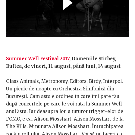
Summer Well Festival 2017
, Domeniile Știrbey,
Buftea, de vineri, 11 august, până luni, 14 august
Glass Animals, Metronomy, Editors, Birdy, Interpol.
Un picnic de noapte cu Orchestra Simfonică din
București. Cam asta e ordinea în care îmi pare rău
după concertele pe care le voi rata la Summer Well
anul ăsta. Iar deasupra lor, a tuturor
trigger-elor de
FOMO, e ea. Alison Mosshart. Alison Mosshart de la
The Kills. Minunata Alison Mosshart. Întruchiparea
rock’n’roll-ului, Alison Mosshart. Voi să nu faceți ca