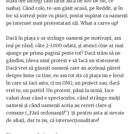
stăm ore întregi (am făcut asta de 100 de ori, ce
naiba). Când colo, te-am găsit acasă, pe Reddit, şi în
loc să sortezi poze cu pisici, postai supărat ca oamenii
pe internet sunt protestatari răi.
What a carve up!
Dacă în piaţa s-ar strânge oameni pe motivaţii, am
ieşi pe rând, câte 2-3.000 odată, şi atunci cine ar mai
ajunge pe prima pagină peste tot? Dacă stăm să ne
gândim, ideea unui protest e să facă un statement.
Dacă vrei să găseşti oameni care au aceleaşi păreri
despre lume ca tine, eu am tot zis că piaţa nu e locul
în care să faci asta, ci un ONG, un proiect sau, dacă
vrei tu, un partid. Un protest, până la urmă, face
valuri doar când e spectaculos, când strânge mulţi
oameni şi când oamenii aceia au cereri clare şi
comune („Fără ordonanţă!”). Şi pentru asta ai nevoie
de aliaţi, dar tu nu, că intersecționalitate!