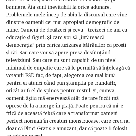
bannere. Ăia sunt inevitabili la orice adunare.
Problemele mele încep de abia la discursul care vine
dinspre oamenii cei mai apropiați demografic de
mine. Oameni de douăzeci și ceva - treizeci de ani cu
educație și figuri. Și care vor să „întărească
democrația” prin caricaturizarea bătrânilor ca proști
și răi. Sau care vor să apere presa desființând
televiziuni. Sau care nu sunt capabili de un nivel
minimal de empatie care să le permită să înțeleagă că
votanții PSD fac, de fapt, alegerea cea mai bună
pentru ei atunci când pun ștampila pe trandafir,
oricât ar fi el de spinos pentru restul. Și, cumva,
oamenii ăștia mă enervează atât de tare încât mă
opresc de la a merge în piață. Poate pentru că mi-e
frică de această febră care a transformat oameni
perfect normali în creaturi monstruoase, care cred nu
doar că Pitici Gratis e amuzant, dar că poate fi folosit