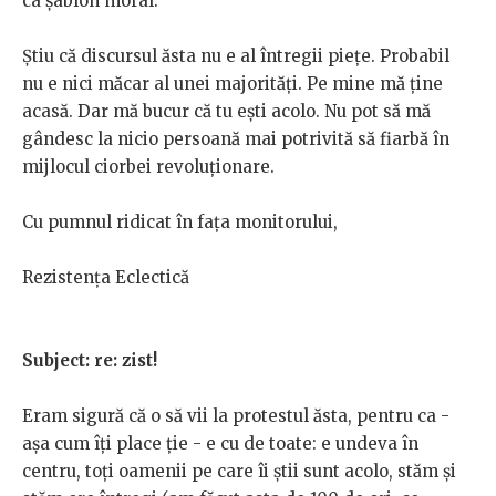
ca șablon moral.
Știu că discursul ăsta nu e al întregii piețe. Probabil
nu e nici măcar al unei majorități. Pe mine mă ține
acasă. Dar mă bucur că tu ești acolo. Nu pot să mă
gândesc la nicio persoană mai potrivită să fiarbă în
mijlocul ciorbei revoluționare.
Cu pumnul ridicat în fața monitorului,
Rezistența Eclectică
Subject: re: zist!
Eram sigură că o să vii la protestul ăsta, pentru ca -
aşa cum îţi place ţie - e cu de toate: e undeva în
centru, toţi oamenii pe care îi ştii sunt acolo, stăm şi