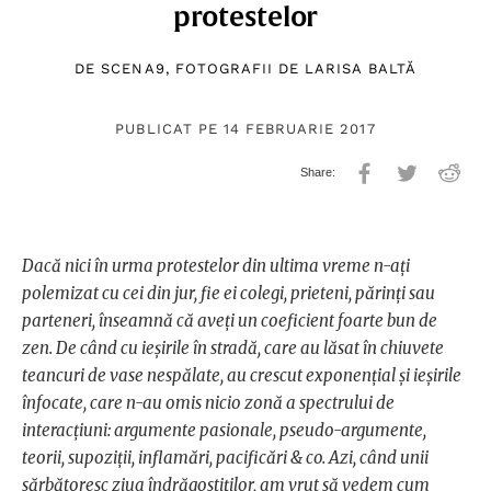
protestelor
DE
SCENA9
, FOTOGRAFII DE
LARISA BALTĂ
PUBLICAT PE 14 FEBRUARIE 2017
Dacă nici în urma protestelor din ultima vreme n-ați
polemizat cu cei din jur, fie ei colegi, prieteni, părinți sau
parteneri, înseamnă că aveți un coeficient foarte bun de
zen. De când cu ieșirile în stradă, care au lăsat în chiuvete
teancuri de vase nespălate, au crescut exponențial și ieșirile
înfocate, care n-au omis nicio zonă a spectrului de
interacțiuni: argumente pasionale, pseudo-argumente,
teorii, supoziții, inflamări, pacificări & co. Azi, când unii
sărbătoresc ziua îndrăgostiților, am vrut să vedem cum