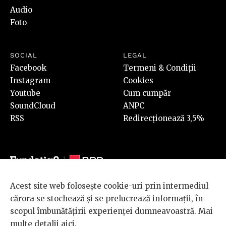
Audio
Foto
SOCIAL
LEGAL
Facebook
Termeni & Condiții
Instagram
Cookies
Youtube
Cum cumpăr
SoundCloud
ANPC
RSS
Redirecționează 3,5%
Acest site web folosește cookie-uri prin intermediul
© 2026 BRD Groupe Société Générale, toate drepturile rezervate.
cărora se stochează și se prelucrează informații, în
Scena 9 este un proiect sustinut de
BRD GROUPE SOCIÉTÉ
scopul îmbunătățirii experienței dumneavoastră. Mai
GÉNÉRALE
.
multe detalii
aici
.