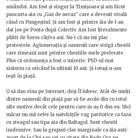
amândoi. Am fost și singur la Timișoara și am făcut
pancarta aia cu „Gaz de necaz” care a devenit virală
când cu Pungeștiul. Și am fost și printre ăia de l-au
dat jos pe Ponta după Colectiv. Am fost literalmente
plătit de Soros câțiva ani. Nu-i că nu-mi plac
protestele. Aglomerația și oamenii care strigă chestii
care rimează sunt printre chestiile mele preferate.
Plus că ordonanța a fost o mizerie. PSD-ul mai
sinistru ca oricând în ultimii 10 ani. Și totuși n-am
ieșit în piață.
O să dau vina pe Internet, deși Îl iubesc. Atât de mulți
dintre oamenii din piață par să fie acolo din cu totul
alte motive decât cele pentru care m-aș fi dus eu. Nici
măcar nu mă refer la naivitățile vag patriotice ca faza
cu steagul sau tipa aia din Baltagul. Sunt chestii
inofensive. Sau la grupuri clar marginale ca ăia anti-
avort de la Cluj sau cei cu citate din Radu Gyr pe