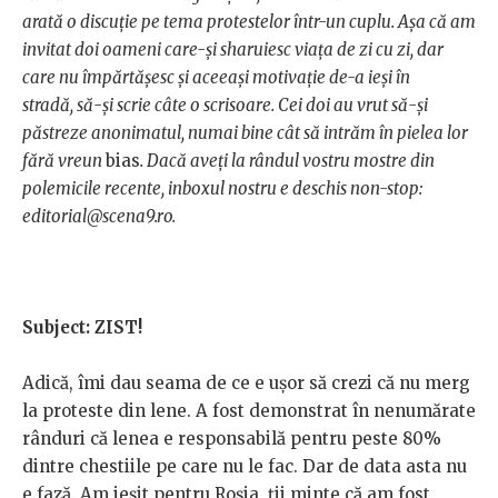
arată o discuție pe tema protestelor într-un cuplu.
Așa că am
invitat doi oameni care-și sharuiesc viața de zi cu zi, dar
care nu împărtășesc și aceeași motivație de-a ieși în
stradă, să-și scrie câte o scrisoare. Cei doi au vrut să-și
păstreze anonimatul, numai bine cât să intrăm în pielea lor
fără vreun
bias
. Dacă aveți la rândul vostru mostre din
polemicile recente, inboxul nostru e deschis non-stop:
editorial@scena9.ro.
Subject: ZIST!
Adică, îmi dau seama de ce e ușor să crezi că nu merg
la proteste din lene. A fost demonstrat în nenumărate
rânduri că lenea e responsabilă pentru peste 80%
dintre chestiile pe care nu le fac. Dar de data asta nu
e fază. Am ieșit pentru Roșia, ții minte că am fost