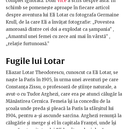
complet ignorată. Doar
Vice
a scris despre asta. În
schimb se pomenește aproape în fiecare articol
despre aventura lui Eli Lotar cu fotografa Germaine
Krull, de la care Eli a învățat fotografie: „Povestea
amo­roa­să dintre cei doi a explodat ca şampania” ,
„Amantul unei femei cu zece ani mai în vârstă” ,
„relație furtunoasă.”
Fugile lui Lotar
Eliazar Lotar Theodorescu, cunoscut ca Eli Lotar, se
naște la Paris în 1905, în urma unei aventuri pe care
Constanța Zissu, o profesoară de științe naturale, a
avut-o cu Tudor Arghezi, care era pe atunci călugăr la
Mănăstirea Cernica. Femeia își ia concediu de la
școala unde preda și pleacă la Paris la sfârșitul lui
1904, pentru a-și ascunde sarcina. Arghezi renunță la
călugărie și merge și el în capitala Franței, unde își