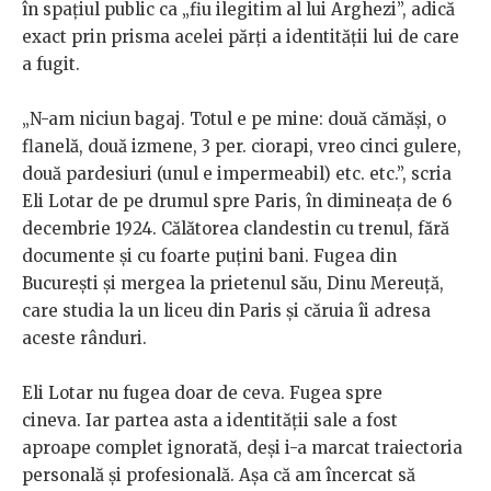
în spațiul public ca „fiu ilegitim al lui Arghezi”, adică
exact prin prisma acelei părți a identității lui de care
a fugit.
„N-am niciun bagaj. Totul e pe mine: două cămăși, o
flanelă, două izmene, 3 per. ciorapi, vreo cinci gulere,
două pardesiuri (unul e impermeabil) etc. etc.”, scria
Eli Lotar de pe drumul spre Paris, în dimineața de 6
decembrie 1924. Călătorea clandestin cu trenul, fără
documente și cu foarte puțini bani. Fugea din
București și mergea la prietenul său, Dinu Mereuță,
care studia la un liceu din Paris și căruia îi adresa
aceste rânduri.
Eli Lotar nu fugea doar de ceva. Fugea spre
cineva. Iar partea asta a identității sale a fost
aproape complet ignorată, deși i-a marcat traiectoria
personală și profesională. Așa că am încercat să