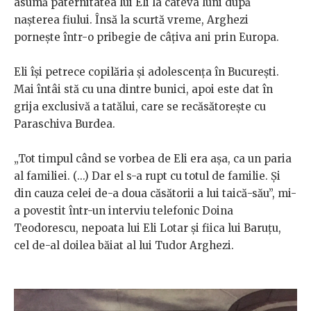
asumă paternitatea lui Eli la câteva luni după
nașterea fiului. Însă la scurtă vreme, Arghezi
pornește într-o pribegie de câțiva ani prin Europa.
Eli își petrece copilăria și adolescența în București.
Mai întâi stă cu una dintre bunici, apoi este dat în
grija exclusivă a tatălui, care se recăsătorește cu
Paraschiva Burdea.
„Tot timpul când se vorbea de Eli era așa, ca un paria
al familiei. (...) Dar el s-a rupt cu totul de familie. Și
din cauza celei de-a doua căsătorii a lui taică-său”, mi-
a povestit într-un interviu telefonic Doina
Teodorescu, nepoata lui Eli Lotar și fiica lui Baruțu,
cel de-al doilea băiat al lui Tudor Arghezi.