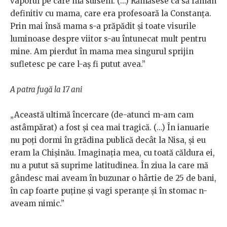
vaporul pe care mă suisem. (...) Rămăsese ca să rămân
definitiv cu mama, care era profesoară la Constanța.
Prin mai însă mama s-a prăpădit și toate visurile
luminoase despre viitor s-au întunecat mult pentru
mine. Am pierdut în mama mea singurul sprijin
sufletesc pe care l-aș fi putut avea.”
A patra fugă la 17 ani
„Această ultimă încercare (de-atunci m-am cam
astâmpărat) a fost și cea mai tragică. (...) În ianuarie
nu poți dormi în grădina publică decât la Nisa, și eu
eram la Chișinău. Imaginația mea, cu toată căldura ei,
nu a putut să suprime latitudinea. În ziua la care mă
gândesc mai aveam în buzunar o hârtie de 25 de bani,
în cap foarte puține și vagi speranțe și în stomac n-
aveam nimic.”