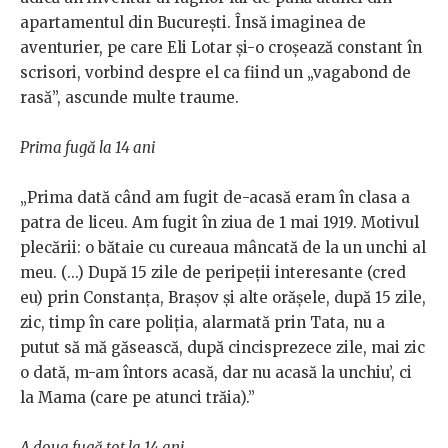
apartamentul din București. Însă imaginea de
aventurier, pe care Eli Lotar și-o croșează constant în
scrisori, vorbind despre el ca fiind un „vagabond de
rasă”, ascunde multe traume.
Prima fugă la 14 ani
„Prima dată când am fugit de-acasă eram în clasa a
patra de liceu. Am fugit în ziua de 1 mai 1919. Motivul
plecării: o bătaie cu cureaua mâncată de la un unchi al
meu. (...) După 15 zile de peripeții interesante (cred
eu) prin Constanța, Brașov și alte orășele, după 15 zile,
zic, timp în care poliția, alarmată prin Tata, nu a
putut să mă găsească, după cincisprezece zile, mai zic
o dată, m-am întors acasă, dar nu acasă la unchiu’, ci
la Mama (care pe atunci trăia).”
A doua fugă tot la 14 ani