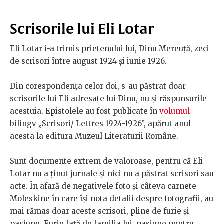
Scrisorile lui Eli Lotar
Eli Lotar i-a trimis prietenului lui, Dinu Mereuță, zeci
de scrisori între august 1924 și iunie 1926.
Din corespondența celor doi, s-au păstrat doar
scrisorile lui Eli adresate lui Dinu, nu și răspunsurile
acestuia. Epistolele au fost publicate în
volumul
bilingv „Scrisori/ Lettres 1924-1926”, apărut anul
acesta la editura Muzeul Literaturii Române.
Sunt documente extrem de valoroase, pentru că Eli
Lotar nu a ținut jurnale și nici nu a păstrat scrisori sau
acte. În afară de negativele foto și câteva carnete
Moleskine în care își nota detalii despre fotografii, au
mai rămas doar aceste scrisori, pline de furie și
pasiune. Furie față de familia lui, pasiune pentru