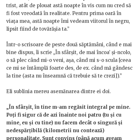
trist, atât de plouat astă noapte în vis cum nu cred să
fi fost vreodată în realitate. Pentru prima oară în
viața mea, astă noapte îmi vedeam viitorul în negru,
lipsit fiind de tovărășia ta.”
Într-o scrisoare de peste două săptămâni, când e mai
bine dispus, îi scrie „În sfârșit, de mai încoa’ și-ncolo,
o să plec când mi-o veni, așa, când mi s-o scula [ceea
ce mi se întâmplă foarte des, de ex. când mă gândesc
la tine (asta nu înseamnă că trebuie să te crezi]).”
Eli sublinia mereu asemănarea dintre ei doi.
„În sfârșit, în tine m-am regăsit integral pe mine.
Poți fi sigur că de azi înainte noi patru (tu și cu
mine, eu și cu tine) nu facem decât o singură și
nedespărțibilă (kilometrii nu contează)
personalitate. Sunt convins (până acum aveam