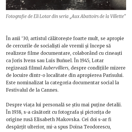
Fotografie de Eli Lotar din seria „Aux Abattoirs de la Villette"
În anii ‘30, artistul călătorește foarte mult, se apropie
de cercurile de socialiști ale vremii și începe să
realizeze filme documentare, colaborând cu cineaști
ca Joris Ivens sau Luis Buñuel. În 1945, Lotar
regizează filmul
Aubervilliers
, despre condițiile mizere
de locuire dintr-o localitate din apropierea Parisului.
Este nominalizat la categoria documentar social la
Festivalul de la Cannes.
Despre viața lui personală se știu mai puține detalii.
În 1938, s-a căsătorit cu fotografa și pictorița de
origine rusă Elisabeth Makovska. Cei doi s-ar fi
despărțit ulterior, mi-a spus Doina Teodorescu,