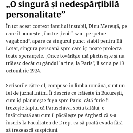
„
O singură și nedespărțibilă
personalitate”
În tot acest context familial instabil, Dinu Mereuță, pe
care îl numește „ilustre țicnit” sau „perpetue
vagabond”, apare ca singurul punct stabil pentru Eli
Lotar, singura persoană spre care își poate proiecta
toate speranțele. „Orice tovărășie mă plictisește și nu
trăiesc decât cu gândul la tine, la Paris”, îi scria pe 13
octombrie 1924.
Scrisorile către el, compuse în limba română, sunt un
fel de jurnal intim. Îi descrie ce trăiește în București,
cum își plănuiește fuga spre Paris, câtă furie îi
trezește faptul că Paraschiva, soția tatălui, e
însărcinată sau cum îl păcălește pe Arghezi că s-a
înscris la Facultatea de Drept ca să poată evada fără
să trezească suspiciuni.