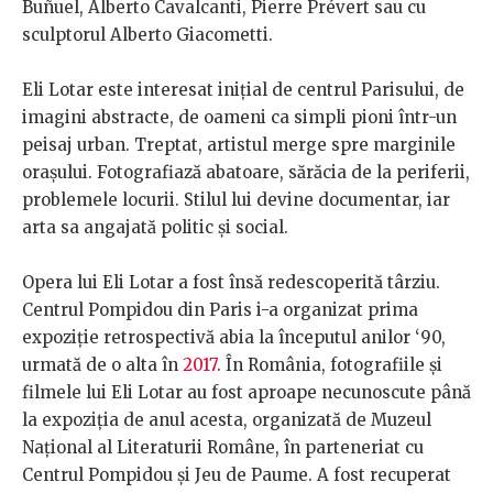
Buñuel, Alberto Cavalcanti, Pierre Prévert sau cu
sculptorul Alberto Giacometti.
Eli Lotar este interesat inițial de centrul Parisului, de
imagini abstracte, de oameni ca simpli pioni într-un
peisaj urban. Treptat, artistul merge spre marginile
orașului. Fotografiază abatoare, sărăcia de la periferii,
problemele locurii. Stilul lui devine documentar, iar
arta sa angajată politic și social.
Opera lui Eli Lotar a fost însă redescoperită târziu.
Centrul Pompidou din Paris i-a organizat prima
expoziție retrospectivă abia la începutul anilor ‘90,
urmată de o alta în
2017
. În România, fotografiile și
filmele lui Eli Lotar au fost aproape necunoscute până
la expoziția de anul acesta, organizată de Muzeul
Național al Literaturii Române, în parteneriat cu
Centrul Pompidou și Jeu de Paume. A fost recuperat