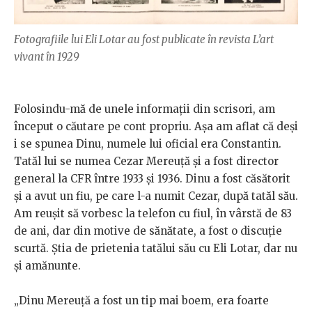
Fotografiile lui Eli Lotar au fost publicate în revista L’art
vivant în 1929
Folosindu-mă de unele informații din scrisori, am
început o căutare pe cont propriu. Așa am aflat că deși
i se spunea Dinu, numele lui oficial era Constantin.
Tatăl lui se numea Cezar Mereuță și a fost director
general la CFR între 1933 și 1936. Dinu a fost căsătorit
și a avut un fiu, pe care l-a numit Cezar, după tatăl său.
Am reușit să vorbesc la telefon cu fiul, în vârstă de 83
de ani, dar din motive de sănătate, a fost o discuție
scurtă. Știa de prietenia tatălui său cu Eli Lotar, dar nu
și amănunte.
„Dinu Mereuță a fost un tip mai boem, era foarte