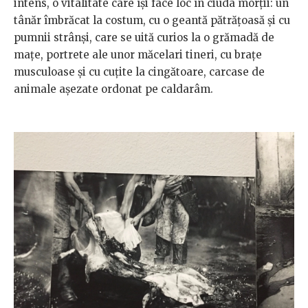
intens, o vitalitate care își face loc în ciuda morții: un
tânăr îmbrăcat la costum, cu o geantă pătrățoasă și cu
pumnii strânși, care se uită curios la o grămadă de
mațe, portrete ale unor măcelari tineri, cu brațe
musculoase și cu cuțite la cingătoare, carcase de
animale așezate ordonat pe caldarâm.