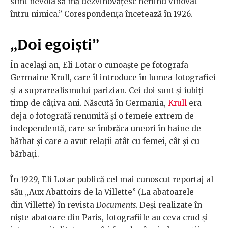
simt nevoia să mă dezvinovățesc nefiind vinovat
întru nimica.” Corespondența încetează în 1926.
„Doi egoiști”
În același an, Eli Lotar o cunoaște pe fotografa
Germaine Krull, care îl introduce în lumea fotografiei
și a suprarealismului parizian. Cei doi sunt și iubiți
timp de câțiva ani. Născută în Germania,
Krull
era
deja o fotografă renumită și o femeie extrem de
independentă, care se îmbrăca uneori în haine de
bărbat și care a avut relații atât cu femei, cât și cu
bărbați.
În 1929, Eli Lotar publică cel mai cunoscut reportaj al
său „Aux Abattoirs de la Villette” (La abatoarele
din Villette) în revista
Documents.
Deși realizate în
niște abatoare din Paris, fotografiile au ceva crud și