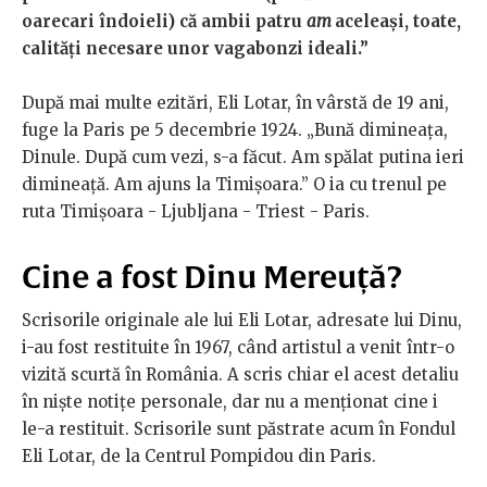
oarecari îndoieli) că ambii patru
am
aceleași, toate,
calități necesare unor vagabonzi ideali.”
După mai multe ezitări, Eli Lotar, în vârstă de 19 ani,
fuge la Paris pe 5 decembrie 1924. „Bună dimineața,
Dinule. După cum vezi, s-a făcut. Am spălat putina ieri
dimineață. Am ajuns la Timișoara.” O ia cu trenul pe
ruta Timișoara - Ljubljana - Triest - Paris.
Cine a fost Dinu Mereuță?
Scrisorile originale ale lui Eli Lotar, adresate lui Dinu,
i-au fost restituite în 1967, când artistul a venit într-o
vizită scurtă în România. A scris chiar el acest detaliu
în niște notițe personale, dar nu a menționat cine i
le-a restituit. Scrisorile sunt păstrate acum în Fondul
Eli Lotar, de la Centrul Pompidou din Paris.