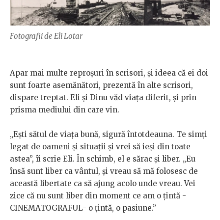
Fotografii de Eli Lotar
Apar mai multe reproșuri în scrisori, și ideea că ei doi
sunt foarte asemănători, prezentă în alte scrisori,
dispare treptat. Eli și Dinu văd viața diferit, și prin
prisma mediului din care vin.
„Ești sătul de viața bună, sigură întotdeauna. Te simți
legat de oameni și situații și vrei să ieși din toate
astea”, îi scrie Eli. În schimb, el e sărac și liber. „Eu
însă sunt liber ca vântul, și vreau să mă folosesc de
această libertate ca să ajung acolo unde vreau. Vei
zice că nu sunt liber din moment ce am o țintă -
CINEMATOGRAFUL- o țintă, o pasiune.”