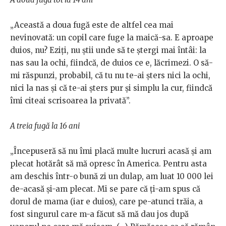
„Această a doua fugă este de altfel cea mai
nevinovată: un copil care fuge la maică-sa. E aproape
duios, nu? Eziți, nu știi unde să te ștergi mai întâi: la
nas sau la ochi, fiindcă, de duios ce e, lăcrimezi. O să-
mi răspunzi, probabil, că tu nu te-ai șters nici la ochi,
nici la nas și că te-ai șters pur și simplu la cur, fiindcă
îmi citeai scrisoarea la privată”.
A treia fugă la 16 ani
„Începuseră să nu îmi placă multe lucruri acasă și am
plecat hotărât să mă opresc în America. Pentru asta
am deschis într-o bună zi un dulap, am luat 10 000 lei
de-acasă și-am plecat. Mi se pare că ți-am spus că
dorul de mama (iar e duios), care pe-atunci trăia, a
fost singurul care m-a făcut să mă dau jos după