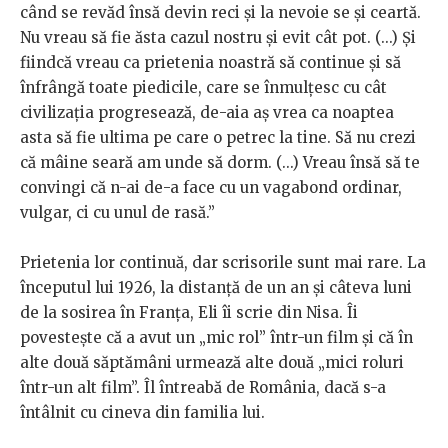
când se revăd însă devin reci și la nevoie se și ceartă.
Nu vreau să fie ăsta cazul nostru și evit cât pot. (...) Și
fiindcă vreau ca prietenia noastră să continue și să
înfrângă toate piedicile, care se înmulțesc cu cât
civilizația progresează, de-aia aș vrea ca noaptea
asta să fie ultima pe care o petrec la tine. Să nu crezi
că mâine seară am unde să dorm. (...) Vreau însă să te
convingi că n-ai de-a face cu un vagabond ordinar,
vulgar, ci cu unul de rasă.”
Prietenia lor continuă, dar scrisorile sunt mai rare. La
începutul lui 1926, la distanță de un an și câteva luni
de la sosirea în Franța, Eli îi scrie din Nisa. Îi
povestește că a avut un „mic rol” într-un film și că în
alte două săptămâni urmează alte două „mici roluri
într-un alt film”. Îl întreabă de România, dacă s-a
întâlnit cu cineva din familia lui.