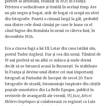
portret al artistului, realizat în 1925 în Franța.
Privirea e seducătoare și timidă în același timp. Are
un păr negru și bogat, atât de bogat că ocupă un sfert
din fotografie. Poartă o cămașă largă la gât, probabil
una dintre cele două cămăși pe care le luase cu el
când fugise din România în urmă cu câteva luni, în
decembrie 1924.
Era a cincea fugă a lui Eli Lotar din casa tatălui său,
poetul Tudor Arghezi. Dar și cea din urmă. Tânărul de
19 ani preferă să nu aibă ce mânca și unde dormi
decât să se întoarcă acasă în București. Se stabilește
în Franța și devine unul dintre cei mai importanți
fotografi ai Parisului de început de secol 20. Face
fotografie de stradă, fotomontaje inspirate din cărțile
poștale umoristice din La Belle Epoque, publică în
revistele de avangardă ale vremii,
VU, Jazz, Arts et
Métiers Graphiques
și colaborează cu regizori ca Luis