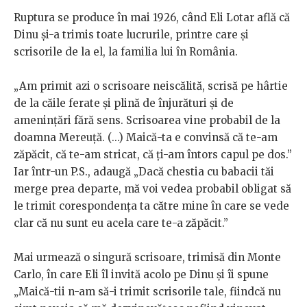
Ruptura se produce în mai 1926, când Eli Lotar află că
Dinu și-a trimis toate lucrurile, printre care și
scrisorile de la el, la familia lui în România.
„Am primit azi o scrisoare neiscălită, scrisă pe hârtie
de la căile ferate și plină de înjurături și de
amenințări fără sens. Scrisoarea vine probabil de la
doamna Mereuță. (...) Maică-ta e convinsă că te-am
zăpăcit, că te-am stricat, că ți-am întors capul pe dos.”
Iar într-un P.S., adaugă „Dacă chestia cu babacii tăi
merge prea departe, mă voi vedea probabil obligat să
le trimit corespondența ta către mine în care se vede
clar că nu sunt eu acela care te-a zăpăcit.”
Mai urmează o singură scrisoare, trimisă din Monte
Carlo, în care Eli îl invită acolo pe Dinu și îi spune
„Maică-tii n-am să-i trimit scrisorile tale, fiindcă nu