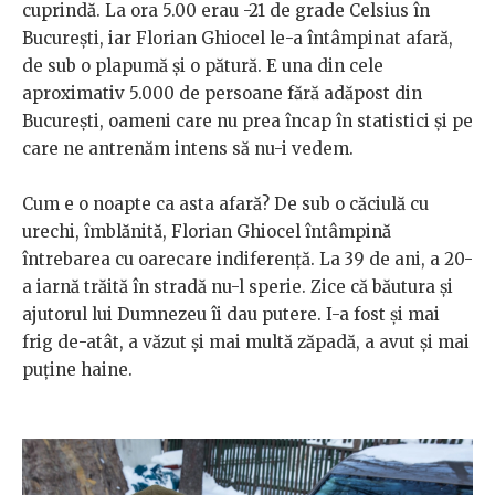
cuprindă. La ora 5.00 erau -21 de grade Celsius în
București, iar Florian Ghiocel le-a întâmpinat afară,
de sub o plapumă și o pătură. E una din cele
aproximativ 5.000 de persoane fără adăpost din
București, oameni care nu prea încap în statistici și pe
care ne antrenăm intens să nu-i vedem.
Cum e o noapte ca asta afară? De sub o căciulă cu
urechi, îmblănită, Florian Ghiocel întâmpină
întrebarea cu oarecare indiferență. La 39 de ani, a 20-
a iarnă trăită în stradă nu-l sperie. Zice că băutura și
ajutorul lui Dumnezeu îi dau putere. I-a fost și mai
frig de-atât, a văzut și mai multă zăpadă, a avut și mai
puține haine.