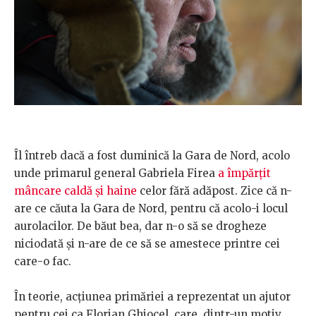
Îl întreb dacă a fost duminică la Gara de Nord, acolo
unde primarul general Gabriela Firea
a împărțit
mâncare caldă și haine
celor fără adăpost. Zice că n-
are ce căuta la Gara de Nord, pentru că acolo-i locul
aurolacilor. De băut bea, dar n-o să se drogheze
niciodată și n-are de ce să se amestece printre cei
care-o fac.
În teorie, acțiunea primăriei a reprezentat un ajutor
pentru cei ca Florian Ghiocel, care, dintr-un motiv