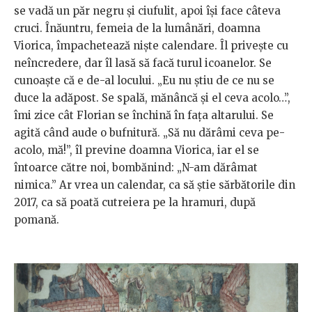
se vadă un păr negru și ciufulit, apoi își face câteva
cruci. Înăuntru, femeia de la lumânări, doamna
Viorica, împachetează niște calendare. Îl privește cu
neîncredere, dar îl lasă să facă turul icoanelor. Se
cunoaște că e de-al locului. „Eu nu știu de ce nu se
duce la adăpost. Se spală, mănâncă și el ceva acolo…”,
îmi zice cât Florian se închină în fața altarului. Se
agită când aude o bufnitură. „Să nu dărâmi ceva pe-
acolo, mă!”, îl previne doamna Viorica, iar el se
întoarce către noi, bombănind: „N-am dărâmat
nimica.” Ar vrea un calendar, ca să știe sărbătorile din
2017, ca să poată cutreiera pe la hramuri, după
pomană.