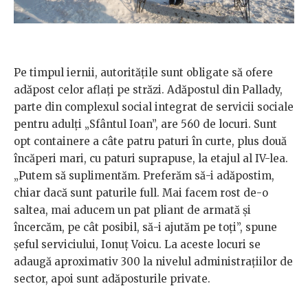
Pe timpul iernii, autoritățile sunt obligate să ofere
adăpost celor aflați pe străzi. Adăpostul din Pallady,
parte din complexul social integrat de servicii sociale
pentru adulți „Sfântul Ioan”, are 560 de locuri. Sunt
opt containere a câte patru paturi în curte, plus două
încăperi mari, cu paturi suprapuse, la etajul al IV-lea.
„Putem să suplimentăm. Preferăm să-i adăpostim,
chiar dacă sunt paturile full. Mai facem rost de-o
saltea, mai aducem un pat pliant de armată și
încercăm, pe cât posibil, să-i ajutăm pe toți”, spune
șeful serviciului, Ionuț Voicu. La aceste locuri se
adaugă aproximativ 300 la nivelul administrațiilor de
sector, apoi sunt adăposturile private.