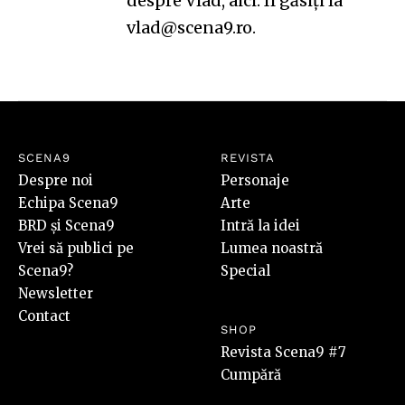
despre Vlad,
aici
. Îl găsiți la
vlad@scena9.ro.
SCENA9
REVISTA
Despre noi
Personaje
Echipa Scena9
Arte
BRD și Scena9
Intră la idei
Vrei să publici pe
Lumea noastră
Scena9?
Special
Newsletter
Contact
SHOP
Revista Scena9 #7
Cumpără