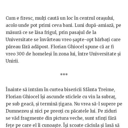
Cum e firesc, mulți caută un loc în centrul orașului,
acolo unde pot primi ceva bani. Luni după-amiază, pe
măsură ce se lăsa frigul, prin pasajul de la
Universitate se învârteau vreo șapte-opt bărbați care
păreau fără adăpost. Florian Ghiocel spune că ar fi
vreo 300 de homeleși în zona lui, între Universitate și
Unirii.
***
Înainte să intrăm în curtea bisericii Sfânta Treime,
Florian Ghiocel își ascunde sticlele cu vin la subraț,
pe sub geacă, și termină țigara. Nu vrea să-l supere pe
Dumnezeu și nici pe preoți cu păcatele lui. Pe ziduri
se văd fragmente din pictura veche, sunt sfinți fără
fețe pe care el îi cunoaște. Își scoate căciula și lasă să