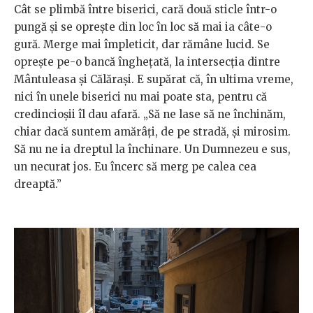
Cât se plimbă între biserici, cară două sticle într-o
pungă și se oprește din loc în loc să mai ia câte-o
gură. Merge mai împleticit, dar rămâne lucid. Se
oprește pe-o bancă înghețată, la intersecția dintre
Mântuleasa și Călărași. E supărat că, în ultima vreme,
nici în unele biserici nu mai poate sta, pentru că
credincioșii îl dau afară. „Să ne lase să ne închinăm,
chiar dacă suntem amărâți, de pe stradă, și mirosim.
Să nu ne ia dreptul la închinare. Un Dumnezeu e sus,
un necurat jos. Eu încerc să merg pe calea cea
dreaptă.”