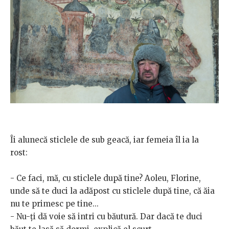
Îi alunecă sticlele de sub geacă, iar femeia îl ia la
rost:
- Ce faci, mă, cu sticlele după tine? Aoleu, Florine,
unde să te duci la adăpost cu sticlele după tine, că ăia
nu te primesc pe tine...
- Nu-ți dă voie să intri cu băutură. Dar dacă te duci