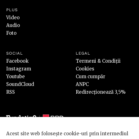
PLUS
Video
Audio
Foto
SOCIAL
LEGAL
Facebook
Termeni & Condiții
Instagram
Cookies
Youtube
Cum cumpăr
SoundCloud
ANPC
RSS
Redirecționează 3,5%
Acest site web folosește cookie-uri prin intermediul
© 2026 BRD Groupe Société Générale, toate drepturile rezervate.