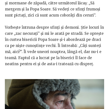
și mormane de zăpadă, către următorul lăcaș: „Să
mergem și la Popa Soare. Să vedeți ce sfinți frumoși
sunt pictați, zici că sunt acum coborâți din ceruri”.
Vorbește întruna despre sfinți și demoni. Știe locuri în
care „zac necurați” și mi le arată pe stradă. Se oprește
în curtea bisericii Popa Soare și-i abordează pe draci
ca pe niște cunoștințe vechi. Îi întreabă: „Câți sunteți
mă, aici?”. Îi vede uneori noaptea, lângă el, dar nu-i e
teamă. Faptul că a lucrat pe la biserici îl face de
neatins pentru ei și de asta-i tratează cu dispreț.