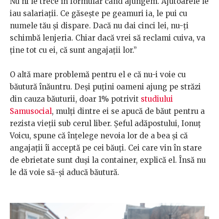
Nu ni le trece în formular când ajungem. Ajutoarele le
iau salariații. Ce găsește pe geamuri ia, le pui cu
numele tău și dispare. Dacă nu dai cinci lei, nu-ți
schimbă lenjeria. Chiar dacă vrei să reclami cuiva, va
ține tot cu ei, că sunt angajații lor.”
O altă mare problemă pentru el e că nu-i voie cu
băutură înăuntru. Deși puțini oameni ajung pe străzi
din cauza băuturii, doar 1% potrivit
studiului
Samusocial
, mulți dintre ei se apucă de băut pentru a
rezista vieții sub cerul liber. Șeful adăpostului, Ionuț
Voicu, spune că înțelege nevoia lor de a bea și că
angajații îi acceptă pe cei băuți. Cei care vin în stare
de ebrietate sunt duși la container, explică el. Însă nu
le dă voie să-și aducă băutură.