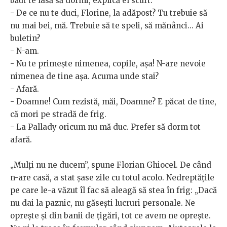
băut te lasă să dormi, explică el scurt.
- De ce nu te duci, Florine, la adăpost? Tu trebuie să
nu mai bei, mă. Trebuie să te speli, să mănânci... Ai
buletin?
- N-am.
- Nu te primește nimenea, copile, așa! N-are nevoie
nimenea de tine așa. Acuma unde stai?
- Afară.
- Doamne! Cum rezistă, măi, Doamne? E păcat de tine,
că mori pe stradă de frig.
- La Pallady oricum nu mă duc. Prefer să dorm tot
afară.
„Mulți nu ne ducem”, spune Florian Ghiocel. De când
n-are casă, a stat șase zile cu totul acolo. Nedreptățile
pe care le-a văzut îl fac să aleagă să stea în frig: „Dacă
nu dai la paznic, nu găsești lucruri personale. Ne
oprește și din banii de țigări, tot ce avem ne oprește.