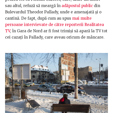
sau altul, refuză să meargă în
adăpostul public
din
Bulevardul Theodor Pallady, unde e amenajată și o
cantină. De fapt, după cum au spus
mai multe
persoane intervievate de către reporterii Realitatea
TV
, în Gara de Nord ar fi fost trimiși să apară la TV tot
cei cazați în Pallady, care aveau oricum de mâncare.