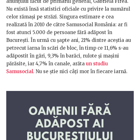
anunțului făcut de primarul general, Gabriela Firea.
Nu există însă statistici oficiale cu privire la numărul
celor rămași pe străzi. Singura estimare e cea
realizată în 2010 de către Samusocial România: ar fi
fost atunci 5.000 de persoane fără adăpost în
București. În urmă cu șapte ani, 21% dintre aceștia au
petrecut iarna în scări de bloc, în timp ce 11,6% s-au
adăpostit în gări, 9,3% în barăci, rulote și mașini
părăsite, iar 4,7% în canale, arăta
un studiu
Samusocial
. Nu se știe nici câți mor în fiecare iarnă.