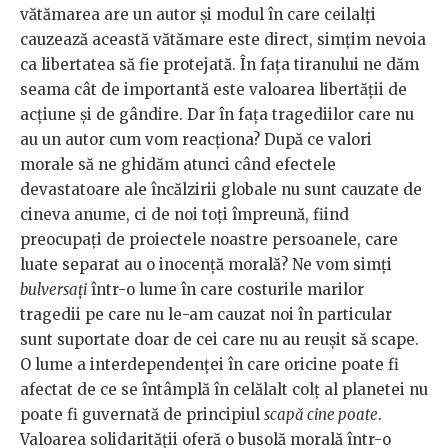
vătămarea are un autor și modul în care ceilalți
cauzează această vătămare este direct, simțim nevoia
ca libertatea să fie protejată. În fața tiranului ne dăm
seama cât de importantă este valoarea libertății de
acțiune și de gândire. Dar în fața tragediilor care nu
au un autor cum vom reacționa? După ce valori
morale să ne ghidăm atunci când efectele
devastatoare ale încălzirii globale nu sunt cauzate de
cineva anume, ci de noi toți împreună, fiind
preocupați de proiectele noastre persoanele, care
luate separat au o inocență morală? Ne vom simți
bulversați
într-o lume în care costurile marilor
tragedii pe care nu le-am cauzat noi în particular
sunt suportate doar de cei care nu au reușit să scape.
O lume a interdependenței în care oricine poate fi
afectat de ce se întâmplă în celălalt colț al planetei nu
poate fi guvernată de principiul
scapă cine poate
.
Valoarea solidarității oferă o busolă morală într-o