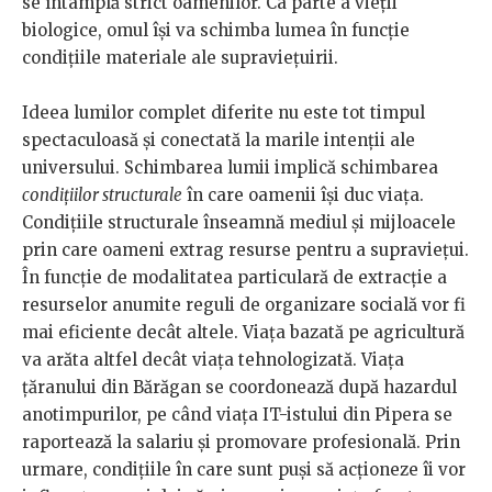
se întâmplă strict oamenilor. Ca parte a vieții
biologice, omul își va schimba lumea în funcție
condițiile materiale ale supraviețuirii.
Ideea lumilor complet diferite nu este tot timpul
spectaculoasă și conectată la marile intenții ale
universului. Schimbarea lumii implică schimbarea
condițiilor structurale
în care oamenii își duc viața.
Condițiile structurale înseamnă mediul și mijloacele
prin care oameni extrag resurse pentru a supraviețui.
În funcție de modalitatea particulară de extracție a
resurselor anumite reguli de organizare socială vor fi
mai eficiente decât altele. Viața bazată pe agricultură
va arăta altfel decât viața tehnologizată. Viața
țăranului din Bărăgan se coordonează după hazardul
anotimpurilor, pe când viața IT-istului din Pipera se
raportează la salariu și promovare profesională. Prin
urmare, condițiile în care sunt puși să acționeze îi vor