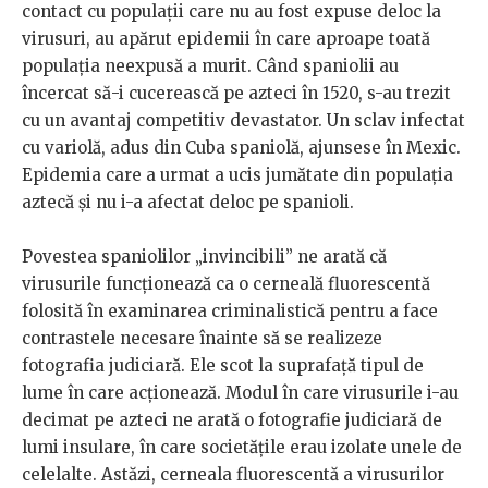
contact cu populații care nu au fost expuse deloc la
virusuri, au apărut epidemii în care aproape toată
populația neexpusă a murit. Când spaniolii au
încercat să-i cucerească pe azteci în 1520, s-au trezit
cu un avantaj competitiv devastator. Un sclav infectat
cu variolă, adus din Cuba spaniolă, ajunsese în Mexic.
Epidemia care a urmat a ucis jumătate din populația
aztecă și nu i-a afectat deloc pe spanioli.
Povestea spaniolilor „invincibili” ne arată că
virusurile funcționează ca o cerneală fluorescentă
folosită în examinarea criminalistică pentru a face
contrastele necesare înainte să se realizeze
fotografia judiciară. Ele scot la suprafață tipul de
lume în care acționează. Modul în care virusurile i-au
decimat pe azteci ne arată o fotografie judiciară de
lumi insulare, în care societățile erau izolate unele de
celelalte. Astăzi, cerneala fluorescentă a virusurilor