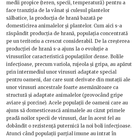
medii propice (teren, specii, temperatură) pentru a
face tranziția de la vânat și culesul plantelor
sălbatice, la producția de hrană bazată pe
domesticirea animalelor și plantelor. Cum aici s-a
răspândit producția de hrană, populația concentrată
pe un teritoriu a crescut considerabil. De la creșterea
producției de hrană s-a ajuns la o evoluție a
virusurilor caracteristică populațiilor dense. Bolile
infecțioase, precum variola, rujeola și gripa, au apărut
prin intermediul unor virusuri adaptate special
pentru oameni, dar care sunt derivate din mutații ale
unor virusuri ancestrale foarte asemănătoare ca
structură și adaptate animalelor (provocând gripe
aviare și porcine). Acele populații de oameni care au
ajuns să domesticească animalele au căzut primele
pradă noilor specii de virusuri, dar în acest fel au
dobândit o rezistență puternică la noi boli infecțioase.
Atunci când populații parțial imune au intrat în