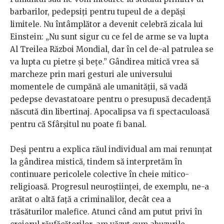
barbarilor, pedepsiți pentru tupeul de a depăși
limitele. Nu întâmplător a devenit celebră zicala lui
Einstein: „Nu sunt sigur cu ce fel de arme se va lupta
Al Treilea Război Mondial, dar în cel de-al patrulea se
va lupta cu pietre și bețe.” Gândirea mitică vrea să
marcheze prin mari gesturi ale universului
momentele de cumpănă ale umanității, să vadă
pedepse devastatoare pentru o presupusă decadență
născută din libertinaj. Apocalipsa va fi spectaculoasă
pentru că Sfârșitul nu poate fi banal.
Deși pentru a explica răul individual am mai renunțat
la gândirea mistică, tindem să interpretăm în
continuare pericolele colective în cheie mitico-
religioasă. Progresul neuroștiinței, de exemplu, ne-a
arătat o altă față a criminalilor, decât cea a
trăsăturilor malefice. Atunci când am putut privi în