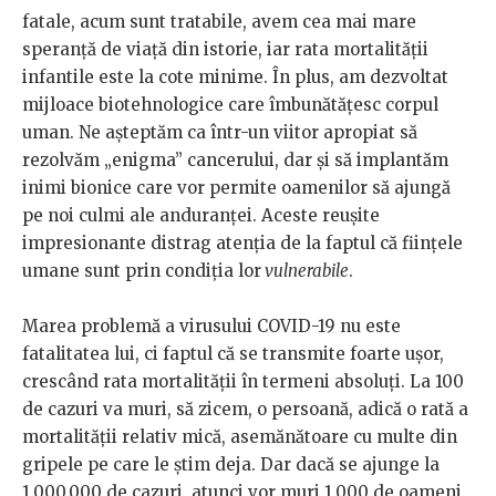
fatale, acum sunt tratabile, avem cea mai mare
speranță de viață din istorie, iar rata mortalității
infantile este la cote minime. În plus, am dezvoltat
mijloace biotehnologice care îmbunătățesc corpul
uman. Ne așteptăm ca într-un viitor apropiat să
rezolvăm „enigma” cancerului, dar și să implantăm
inimi bionice care vor permite oamenilor să ajungă
pe noi culmi ale anduranței. Aceste reușite
impresionante distrag atenția de la faptul că ființele
umane sunt prin condiția lor
vulnerabile
.
Marea problemă a virusului COVID-19 nu este
fatalitatea lui, ci faptul că se transmite foarte ușor,
crescând rata mortalității în termeni absoluți. La 100
de cazuri va muri, să zicem, o persoană, adică o rată a
mortalității relativ mică, asemănătoare cu multe din
gripele pe care le știm deja. Dar dacă se ajunge la
1.000.000 de cazuri, atunci vor muri 1.000 de oameni,