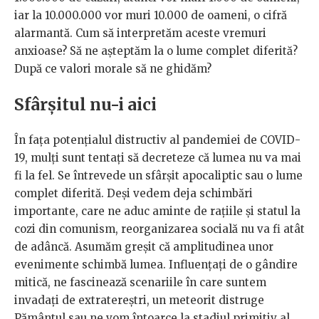
iar la 10.000.000 vor muri 10.000 de oameni, o cifră
alarmantă. Cum să interpretăm aceste vremuri
anxioase? Să ne așteptăm la o lume complet diferită?
După ce valori morale să ne ghidăm?
Sfârșitul nu-i aici
În fața potențialul distructiv al pandemiei de COVID-
19, mulți sunt tentați să decreteze că lumea nu va mai
fi la fel. Se întrevede un sfârșit apocaliptic sau o lume
complet diferită. Deși vedem deja schimbări
importante, care ne aduc aminte de rațiile și statul la
cozi din comunism, reorganizarea socială nu va fi atât
de adâncă. Asumăm greșit că amplitudinea unor
evenimente schimbă lumea. Influențați de o gândire
mitică, ne fascinează scenariile în care suntem
invadați de extratereștri, un meteorit distruge
Pământul sau ne vom întoarce la stadiul primitiv al