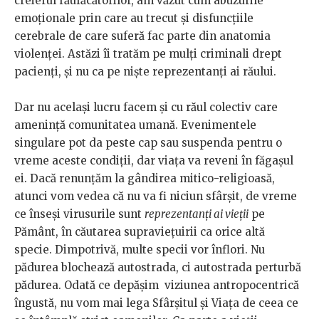
creierul răufăcătorilor, am văzut cum abuzurile
emoționale prin care au trecut și disfuncțiile
cerebrale de care suferă fac parte din anatomia
violenței. Astăzi îi tratăm pe mulți criminali drept
pacienți, și nu ca pe niște reprezentanți ai răului.
Dar nu același lucru facem și cu răul colectiv care
amenință comunitatea umană. Evenimentele
singulare pot da peste cap sau suspenda pentru o
vreme aceste condiții, dar viața va reveni în făgașul
ei. Dacă renunțăm la gândirea mitico-religioasă,
atunci vom vedea că nu va fi niciun sfârșit, de vreme
ce înseși virusurile sunt
reprezentanți ai vieții
pe
Pământ, în căutarea supraviețuirii ca orice altă
specie. Dimpotrivă, multe specii vor înflori. Nu
pădurea blochează autostrada, ci autostrada perturbă
pădurea. Odată ce depășim viziunea antropocentrică
îngustă, nu vom mai lega Sfârșitul și Viața de ceea ce