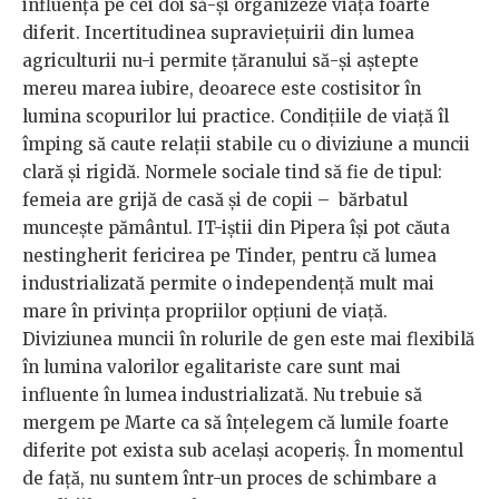
influența pe cei doi să-și organizeze viața foarte
diferit. Incertitudinea supraviețuirii din lumea
agriculturii nu-i permite țăranului să-și aștepte
mereu marea iubire, deoarece este costisitor în
lumina scopurilor lui practice. Condițiile de viață îl
împing să caute relații stabile cu o diviziune a muncii
clară și rigidă. Normele sociale tind să fie de tipul:
femeia are grijă de casă și de copii – bărbatul
muncește pământul. IT-iștii din Pipera își pot căuta
nestingherit fericirea pe Tinder, pentru că lumea
industrializată permite o independență mult mai
mare în privința propriilor opțiuni de viață.
Diviziunea muncii în rolurile de gen este mai flexibilă
în lumina valorilor egalitariste care sunt mai
influente în lumea industrializată. Nu trebuie să
mergem pe Marte ca să înțelegem că lumile foarte
diferite pot exista sub același acoperiș. În momentul
de față, nu suntem într-un proces de schimbare a