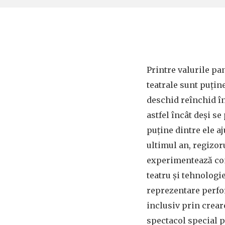
Printre valurile p
teatrale sunt puține
deschid reînchid în
astfel încât deși s
puține dintre ele a
ultimul an, regizor
experimentează con
teatru și tehnologie
reprezentare perfor
inclusiv prin crea
spectacol special 