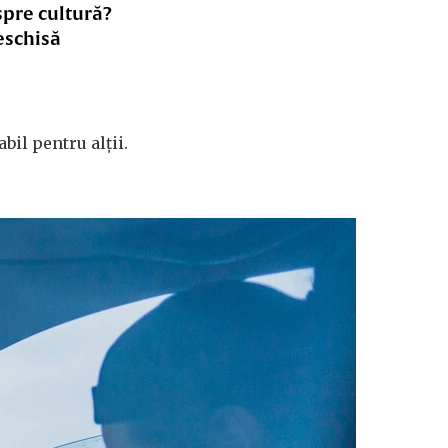
spre cultură?
eschisă
bil pentru alții.