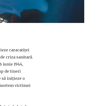
ieze caracatiței
 de criza sanitară.
 iunie 1944,
up de tineri
 să inițieze o
tmortem victimei