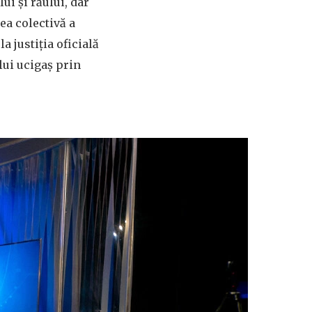
ui și răului, dar
ea colectivă a
la justiția oficială
lui ucigaș prin