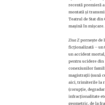
recentă premieră a 
montată și transmis
Teatrul de Stat din
mașină în mișcare.
Ziua Z
pornește de l
ficționalizată – un 
un accident mortal
pentru ucidere din 
conexiunilor famili
magistrații (sună c
aici, trimiterile la 
(corupție, degradare
infracționalitate etc
geometric, de la f