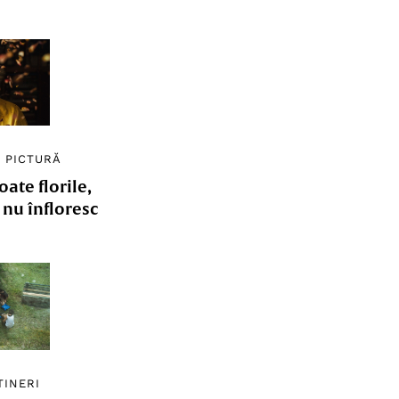
/
PICTURĂ
ate florile,
e nu înfloresc
TINERI