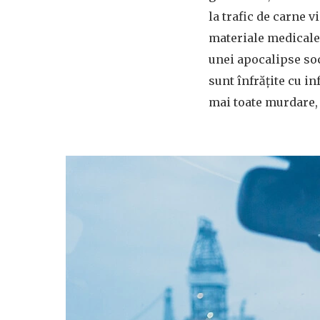
la trafic de carne v
materiale medicale
unei apocalipse soci
sunt înfrățite cu in
mai toate murdare, 