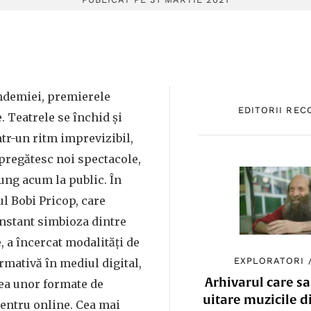
andemiei, premierele
EDITORII RE
. Teatrele se închid și
tr-un ritm imprevizibil,
e pregătesc noi spectacole,
jung acum la public. În
ul Bobi Pricop, care
stant simbioza dintre
, a încercat modalități de
EXPLORATORI
mativă în mediul digital,
Arhivarul care sa
rea unor formate de
uitare muzicile d
pentru online. Cea mai