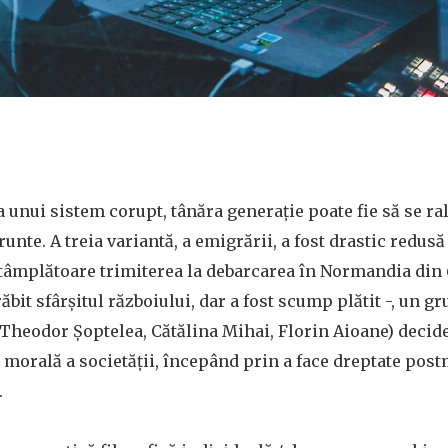
unui sistem corupt, tânăra generație poate fie să se ral
frunte. A treia variantă, a emigrării, a fost drastic redusă
tâmplătoare trimiterea la debarcarea în Normandia din 6
it sfârșitul războiului, dar a fost scump plătit -, un gr
Theodor Șoptelea, Cătălina Mihai, Florin Aioane) decide
 morală a societății, începând prin a face dreptate pos
.