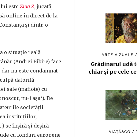
lui este
Ziua Z
, jucată,
ă online în direct de la
 Constanța și dintr-o
a o situație reală
ARTE VIZUALE
tânăr (Andrei Bibire) face
Grădinarul udă to
, dar nu este condamnat
chiar și pe cele c
culpă datorită
ei sale (mafiote) cu
unoscut, nu-i așa?). De
rateurile societății
a instituțiilor,
.) se înșiră și deșiră
VIAȚĂ&CO
/
raude cu fonduri europene