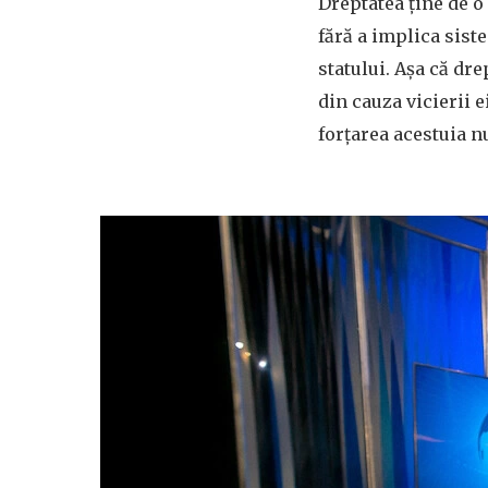
Dreptatea ține de o 
fără a implica sist
statului. Așa că dr
din cauza vicierii 
forțarea acestuia n