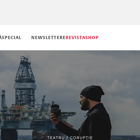
Ă
SPECIAL
NEWSLETTERE
REVISTA
SHOP
TEATRU
/
CORUPȚIE