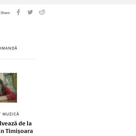
COMANDĂ
/
MUZICĂ
lvează de la
in Timișoara