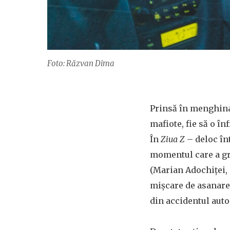
Foto: Răzvan Dima
Prinsă în menghina 
mafiote, fie să o în
În
Ziua Z
– deloc în
momentul care a grăb
(Marian Adochiței, 
mișcare de asanare
din accidentul auto