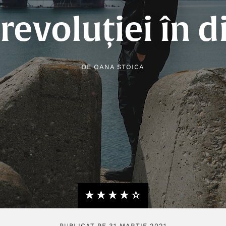
revoluției în d
DE
OANA STOICA
★★★★★
☆☆☆☆☆
PUBLICAT PE 31 MARTIE 2021