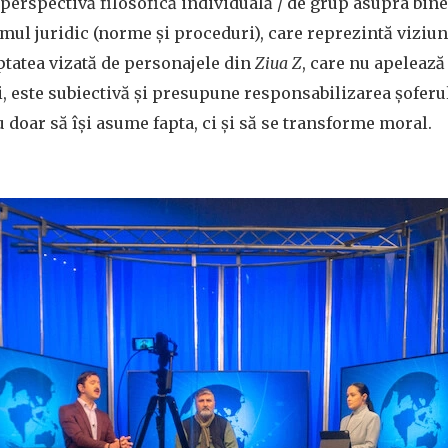
perspectivă filosofică individuală / de grup asupra binel
emul juridic (norme și proceduri), care reprezintă viziun
eptatea vizată de personajele din
Ziua Z
, care nu apelează 
ei, este subiectivă și presupune responsabilizarea șoferu
u doar să își asume fapta, ci și să se transforme moral.