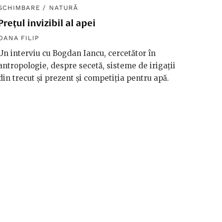
SCHIMBARE
/
NATURĂ
SCHIM
Prețul invizibil al apei
Diplom
macro
OANA FILIP
OANA F
Un interviu cu Bogdan Iancu, cercetător în
antropologie, despre secetă, sisteme de irigații
Håkan 
din trecut și prezent și competiția pentru apă.
vorbeșt
vreme 
valori
riscuri