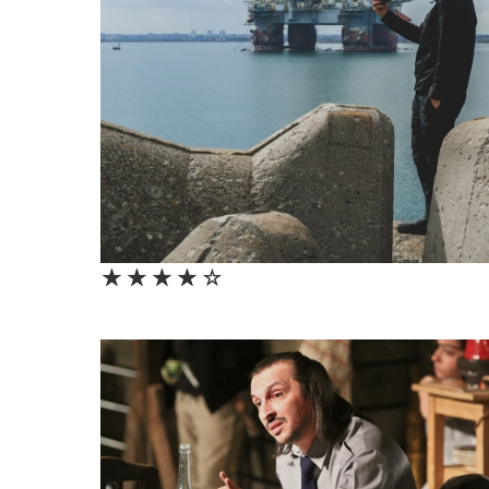
★★★★★
☆☆☆☆☆