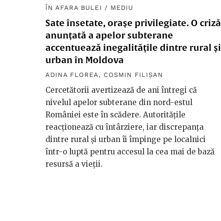
ÎN AFARA BULEI
/
MEDIU
Sate însetate, orașe privilegiate. O criză
anunțată a apelor subterane
accentuează inegalitățile dintre rural și
urban în Moldova
ADINA FLOREA
,
COSMIN FILIȘAN
Cercetătorii avertizează de ani întregi că
nivelul apelor subterane din nord-estul
României este în scădere. Autoritățile
reacționează cu întârziere, iar discrepanța
dintre rural și urban îi împinge pe localnici
într-o luptă pentru accesul la cea mai de bază
resursă a vieții.