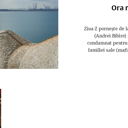
Ora r
Ziua Z pornește de la
(Andrei Bibire)
condamnat pentru u
familiei sale (mafi