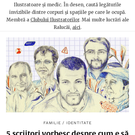
Ilustratoare și medic. În desen, caută legăturile
invizibile dintre corpuri și spațiile pe care le ocupă.
Membră a
Clubului Ilustratorilor
. Mai multe lucrări ale
Ralucăi,
aici
.
FAMILIE
/
IDENTITATE
5 scriitori vorbesc despre cum e să