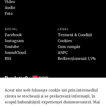
Video
Audio
Foto
SOCIAL
LEGAL
Facebook
Termeni & Condiții
Instagram
Cookies
Youtube
Cum cumpăr
SoundCloud
ANPC
RSS
Redirecționează 3,5%
Acest site web folosește cookie-uri prin intermediul
© 2026 BRD Groupe Société Générale, toate drepturile rezervate.
cărora se stochează și se prelucrează informații, în
Scena 9 este un proiect sustinut de
BRD GROUPE SOCIÉTÉ
scopul îmbunătățirii experienței dumneavoastră. Mai
GÉNÉRALE
.