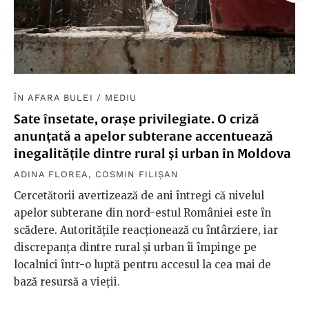
ÎN AFARA BULEI
/
MEDIU
Sate însetate, orașe privilegiate. O criză
anunțată a apelor subterane accentuează
inegalitățile dintre rural și urban în Moldova
ADINA FLOREA
,
COSMIN FILIȘAN
Cercetătorii avertizează de ani întregi că nivelul
apelor subterane din nord-estul României este în
scădere. Autoritățile reacționează cu întârziere, iar
discrepanța dintre rural și urban îi împinge pe
localnici într-o luptă pentru accesul la cea mai de
bază resursă a vieții.