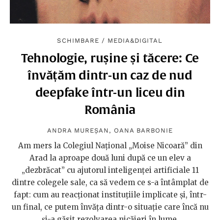
SCHIMBARE
/
MEDIA&DIGITAL
Tehnologie, rușine și tăcere: Ce
învățăm dintr-un caz de nud
deepfake într-un liceu din
România
ANDRA MUREȘAN
,
OANA BARBONIE
Am mers la Colegiul Național „Moise Nicoară” din
Arad la aproape două luni după ce un elev a
„dezbrăcat” cu ajutorul inteligenței artificiale 11
dintre colegele sale, ca să vedem ce s-a întâmplat de
fapt: cum au reacționat instituțiile implicate și, într-
un final, ce putem învăța dintr-o situație care încă nu
și-a găsit rezolvarea nicăieri în lume.