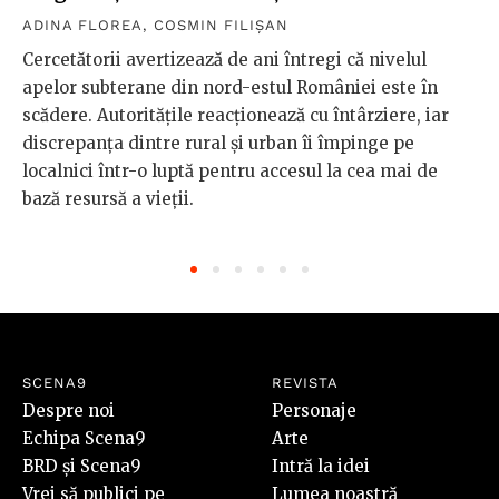
ADINA FLOREA
,
COSMIN FILIȘAN
Cercetătorii avertizează de ani întregi că nivelul
apelor subterane din nord-estul României este în
scădere. Autoritățile reacționează cu întârziere, iar
discrepanța dintre rural și urban îi împinge pe
localnici într-o luptă pentru accesul la cea mai de
bază resursă a vieții.
SCENA9
REVISTA
Despre noi
Personaje
Echipa Scena9
Arte
BRD și Scena9
Intră la idei
Vrei să publici pe
Lumea noastră