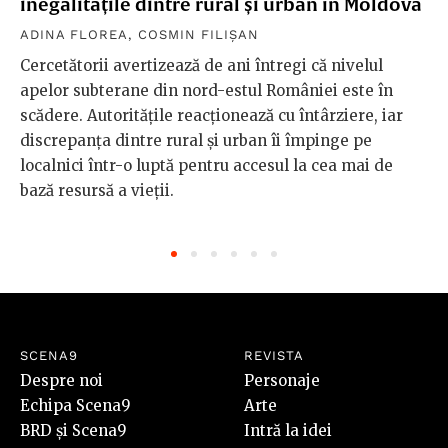
inegalitățile dintre rural și urban în Moldova
ADINA FLOREA
,
COSMIN FILIȘAN
Cercetătorii avertizează de ani întregi că nivelul
apelor subterane din nord-estul României este în
scădere. Autoritățile reacționează cu întârziere, iar
discrepanța dintre rural și urban îi împinge pe
localnici într-o luptă pentru accesul la cea mai de
bază resursă a vieții.
SCENA9
REVISTA
Despre noi
Personaje
Echipa Scena9
Arte
BRD și Scena9
Intră la idei