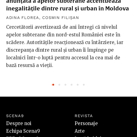
anunțată a apelor subterane accentuează
inegalitățile dintre rural și urban în Moldova
ADINA FLOREA
,
COSMIN FILIȘAN
Cercetătorii avertizează de ani întregi că nivelul
apelor subterane din nord-estul României este în
scădere. Autoritățile reacționează cu întârziere, iar
discrepanța dintre rural și urban îi împinge pe
localnici într-o luptă pentru accesul la cea mai de
bază resursă a vieții.
SCENA9
REVISTA
Despre noi
Personaje
Echipa Scena9
Arte