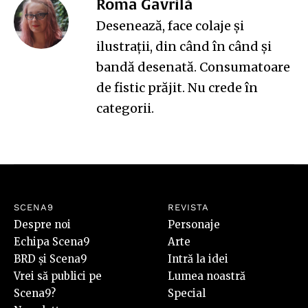
Roma Gavrilă
Desenează, face colaje și
ilustrații, din când în când și
bandă desenată. Consumatoare
de fistic prăjit. Nu crede în
categorii.
SCENA9
REVISTA
Despre noi
Personaje
Echipa Scena9
Arte
BRD și Scena9
Intră la idei
Vrei să publici pe
Lumea noastră
Scena9?
Special