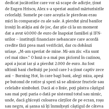
dedicat jucătorilor care vor să scape de adicție, ținut
de Eugen Hriscu, Alex s-a speriat auzind mărturisirile
celorlalți. Sumele pe care aceștia le pierdeau erau
mici în comparație cu ale sale. A pierdut șirul banilor
irosiți în atâția ani de joc, dar știe că la un moment
dat a avut 40.000 de euro de înapoiat familiei și IFN-
urilor – instituții financiare nebancare care acordă
credite fără prea mari verificări, dar cu dobânzi
uriașe. „M-am speriat de mine. Mi-am zis: «Eu sunt
cel mai rău».“ O lună n-a mai pus piciorul în cazinou,
apoi a jucat iar și a pierdut 2.000 de euro. Au fost
ultimii bani cheltuiți pe jocul care l-a ținut captiv zece
ani – Burning Hot, în care bagi bani, alegi miza, apeși
pe butonul de rotire și speri să se alinieze fructele sau
celelalte simboluri. Dacă ai o linie, poți păstra câștigul
sau mai poți paria o dată pe sistemul totul sau nimic,
unde, dacă ghicești culoarea cărților de pe ecran, roșu
sau negru, ai șansa să îți înmulțești câștigul de câteva