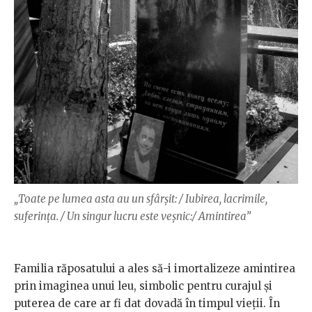
„Toate pe lumea asta au un sfârșit: / Iubirea, lacrimile,
suferința. / Un singur lucru este veșnic:/ Amintirea”
Familia răposatului a ales să-i imortalizeze amintirea
prin imaginea unui leu, simbolic pentru curajul și
puterea de care ar fi dat dovadă în timpul vieții. În