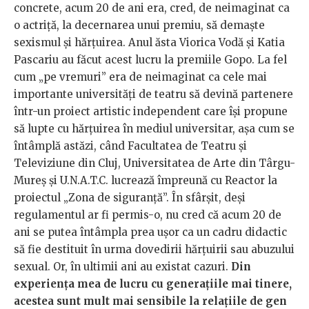
concrete, acum 20 de ani era, cred, de neimaginat ca
o actriță, la decernarea unui premiu, să demaște
sexismul și hărțuirea. Anul ăsta Viorica Vodă și Katia
Pascariu au făcut acest lucru la premiile Gopo. La fel
cum „pe vremuri” era de neimaginat ca cele mai
importante universități de teatru să devină partenere
într-un proiect artistic independent care își propune
să lupte cu hărțuirea în mediul universitar, așa cum se
întâmplă astăzi, când Facultatea de Teatru și
Televiziune din Cluj, Universitatea de Arte din Târgu-
Mureș și U.N.A.T.C. lucrează împreună cu Reactor la
proiectul „Zona de siguranță”. În sfârșit, deși
regulamentul ar fi permis-o, nu cred că acum 20 de
ani se putea întâmpla prea ușor ca un cadru didactic
să fie destituit în urma dovedirii hărțuirii sau abuzului
sexual. Or, în ultimii ani au existat cazuri.
Din
experiența mea de lucru cu generațiile mai tinere,
acestea sunt mult mai sensibile la relațiile de gen