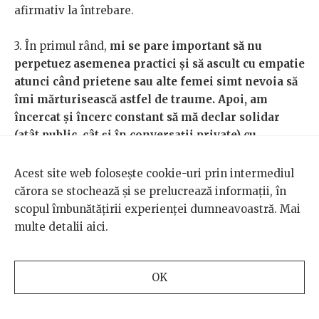
afirmativ la întrebare.
3. În primul rând,
mi se pare important să nu
perpetuez asemenea practici și să ascult cu empatie
atunci când prietene sau alte femei simt nevoia să
îmi mărturisească astfel de traume. Apoi, am
încercat și încerc constant să mă declar solidar
(atât public, cât și în conversații private) cu
artistele care reclamă abuzuri
. Chiar dacă pare că nu
schimbă mare lucru un astfel de gest minuscul, mi se
Acest site web folosește cookie-uri prin intermediul
pare că poate să conteze. Știu ce înseamnă să reclami
cărora se stochează și se prelucrează informații, în
public anumite nereguli și știu ce tăvălug emoțional și
scopul îmbunătățirii experienței dumneavoastră. Mai
psihic poate naște o astfel de situație, mai ales dacă
multe detalii
aici
.
are impact, iar solidaritatea, de orice fel, o ajută în
primul rând pe cea care a declanșat dezbaterea. Sigur
că și încurajările private sunt importante, dar
OK