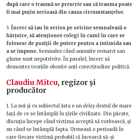
după care o traumă se prescrie sau că trauma poate
fi mai puțin serioasă din cauza circumstanțelor
.
3.
Încerc să iau în serios pe oricine semnalează o
hărțuire, să atenționez colegi în cazul în care se
folosesc de poziții de putere pentru a intimida sau
a se impune.
Semnalez când anumite remarci sau
glume sunt nepotrivite. În paralel, încerc să
demontez teoriile obosite anti corectitudine politică.
Claudiu Mitcu
, regizor și
producător
1. La noi și cu subiectul ăsta e un
delay
destul de mare
față de ce se întâmplă în țările civilizate. Din păcate,
discuția începe când victima acceptă să vorbească, și
nu când se întâmplă fapta. Urmează o perioadă în
care fiecare victimă probabil că încearcă să-și