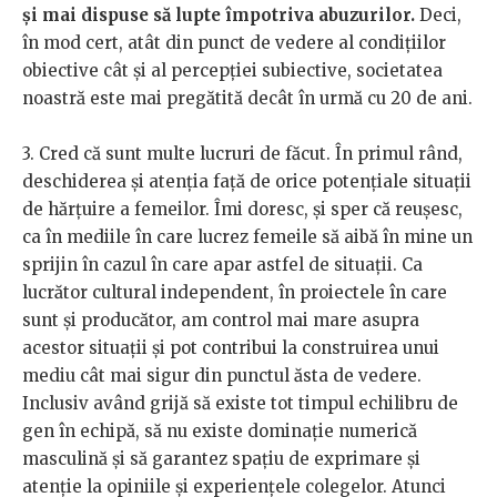
și mai dispuse să lupte împotriva abuzurilor.
Deci,
în mod cert, atât din punct de vedere al condițiilor
obiective cât și al percepției subiective, societatea
noastră este mai pregătită decât în urmă cu 20 de ani.
3. Cred că sunt multe lucruri de făcut. În primul rând,
deschiderea și atenția față de orice potențiale situații
de hărțuire a femeilor. Îmi doresc, și sper că reușesc,
ca în mediile în care lucrez femeile să aibă în mine un
sprijin în cazul în care apar astfel de situații. Ca
lucrător cultural independent, în proiectele în care
sunt și producător, am control mai mare asupra
acestor situații și pot contribui la construirea unui
mediu cât mai sigur din punctul ăsta de vedere.
Inclusiv având grijă să existe tot timpul echilibru de
gen în echipă, să nu existe dominație numerică
masculină și să garantez spațiu de exprimare și
atenție la opiniile și experiențele colegelor. Atunci