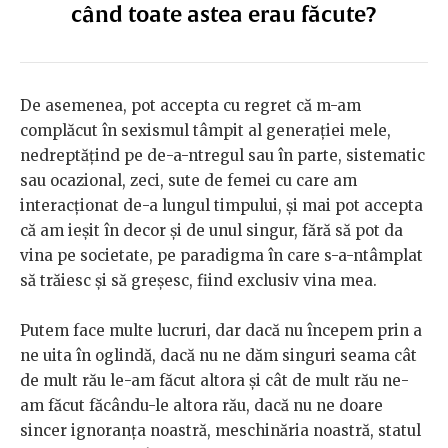
când toate astea erau făcute?
De asemenea, pot accepta cu regret că m-am
complăcut în sexismul tâmpit al generației mele,
nedreptățind pe de-a-ntregul sau în parte, sistematic
sau ocazional, zeci, sute de femei cu care am
interacționat de-a lungul timpului, și mai pot accepta
că am ieșit în decor și de unul singur, fără să pot da
vina pe societate, pe paradigma în care s-a-ntâmplat
să trăiesc și să greșesc, fiind exclusiv vina mea.
Putem face multe lucruri, dar dacă nu începem prin a
ne uita în oglindă, dacă nu ne dăm singuri seama cât
de mult rău le-am făcut altora și cât de mult rău ne-
am făcut făcându-le altora rău, dacă nu ne doare
sincer ignoranța noastră, meschinăria noastră, statul