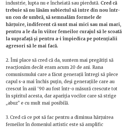
industrie, lupta nu e încheiată sau pierdută.
Cred că
trebuie să nu lăsăm subiectul să intre din nou într-
un con de umbră, să semnalăm formele de
hărțuire, indiferent că sunt mai mici sau mai mari,
pentru a le da în viitor femeilor curajul să le scoată
la suprafață și pentru a-i împiedica pe potențialii
agresori să le mai facă.
2. Îmi place să cred că da, suntem mai pregătiți să
reacționăm decât eram acum 20 de ani. Rana
comunismului care a făcut generații întregi să plece
capul s-a mai închis puțin, deși generațiile care au
crescut în anii ‘90 au fost într-o măsură crescute tot
în spiritul acesta, dar apariția vocilor care să strige
„abuz” e cu mult mai posibilă.
3. Cred că ce pot să fac pentru a diminua hărțuirea
femeilor în domeniul artistic este să amplific