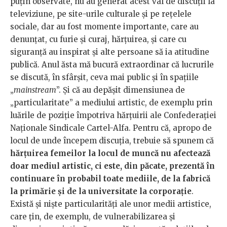
puțin observate, nu au generat acest val de discuții la
televiziune, pe site-urile culturale și pe rețelele
sociale, dar au fost momente importante, care au
denunțat, cu furie și curaj, hărțuirea, și care cu
siguranță au inspirat și alte persoane să ia atitudine
publică. Anul ăsta mă bucură extraordinar că lucrurile
se discută, în sfârșit, ceva mai public și în spațiile
„
mainstream
”. Și că au depășit dimensiunea de
„particularitate” a mediului artistic, de exemplu prin
luările de poziție împotriva hărțuirii ale Confederației
Naționale Sindicale Cartel-Alfa. Pentru că, apropo de
locul de unde începem discuția, trebuie să spunem că
hărțuirea femeilor la locul de muncă nu afectează
doar mediul artistic, ci este, din păcate, prezentă în
continuare în probabil toate mediile, de la fabrică
la primărie și de la universitate la corporație
.
Există și niște particularități ale unor medii artistice,
care țin, de exemplu, de vulnerabilizarea și