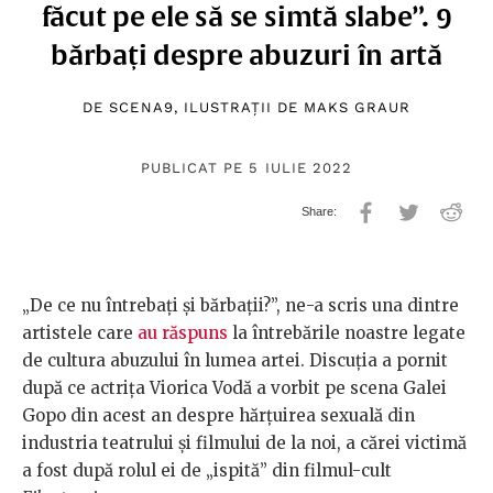
făcut pe ele să se simtă slabe”. 9
bărbați despre abuzuri în artă
DE
SCENA9
, ILUSTRAȚII DE
MAKS GRAUR
PUBLICAT PE 5 IULIE 2022
„De ce nu întrebați și bărbații?”, ne-a scris una dintre
artistele care
au răspuns
la întrebările noastre legate
de cultura abuzului în lumea artei. Discuția a pornit
după ce actrița Viorica Vodă a vorbit pe scena Galei
Gopo din acest an despre hărțuirea sexuală din
industria teatrului și filmului de la noi, a cărei victimă
a fost după rolul ei de „ispită” din filmul-cult