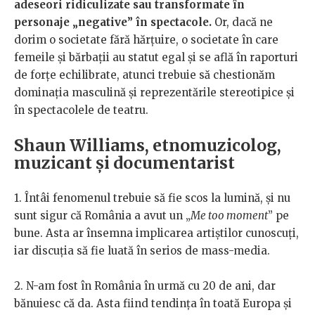
adeseori ridiculizate sau transformate în
personaje „negative” în spectacole.
Or, dacă ne
dorim o societate fără hărțuire, o societate în care
femeile și bărbații au statut egal și se află în raporturi
de forțe echilibrate, atunci trebuie să chestionăm
dominația masculină și reprezentările stereotipice și
în spectacolele de teatru.
Shaun Williams, etnomuzicolog,
muzicant și documentarist
1. Întâi fenomenul trebuie să fie scos la lumină, și nu
sunt sigur că România a avut un „
Me too moment
” pe
bune. Asta ar însemna implicarea artiștilor cunoscuți,
iar discuţia să fie luată în serios de mass-media.
2. N-am fost în România în urmă cu 20 de ani, dar
bănuiesc că da. Asta fiind tendința în toată Europa și