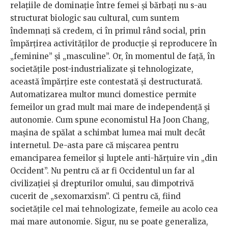
relațiile de dominație între femei și bărbați nu s-au
structurat biologic sau cultural, cum suntem
îndemnați să credem, ci în primul rând social, prin
împărțirea activităților de producție și reproducere în
„feminine” și „masculine”. Or, în momentul de față, în
societățile post-industrializate și tehnologizate,
această împărțire este contestată și destructurată.
Automatizarea multor munci domestice permite
femeilor un grad mult mai mare de independență și
autonomie. Cum spune economistul Ha Joon Chang,
mașina de spălat a schimbat lumea mai mult decât
internetul. De-asta pare că mișcarea pentru
emanciparea femeilor și luptele anti-hărțuire vin „din
Occident”. Nu pentru că ar fi Occidentul un far al
civilizației și drepturilor omului, sau dimpotrivă
cucerit de „sexomarxism”. Ci pentru că, fiind
societățile cel mai tehnologizate, femeile au acolo cea
mai mare autonomie. Sigur, nu se poate generaliza,