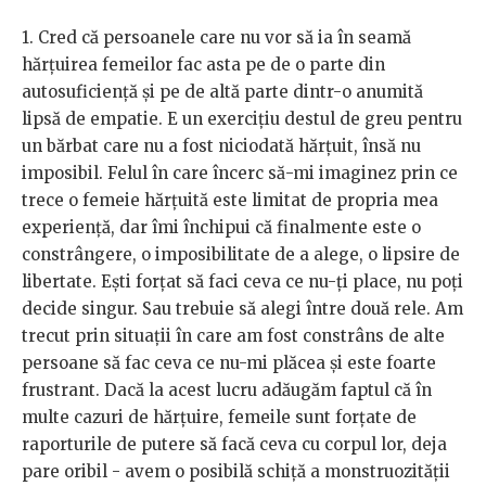
1. Cred că persoanele care nu vor să ia în seamă
hărțuirea femeilor fac asta pe de o parte din
autosuficiență și pe de altă parte dintr-o anumită
lipsă de empatie. E un exercițiu destul de greu pentru
un bărbat care nu a fost niciodată hărțuit, însă nu
imposibil. Felul în care încerc să-mi imaginez prin ce
trece o femeie hărțuită este limitat de propria mea
experiență, dar îmi închipui că finalmente este o
constrângere, o imposibilitate de a alege, o lipsire de
libertate. Ești forțat să faci ceva ce nu-ți place, nu poți
decide singur. Sau trebuie să alegi între două rele. Am
trecut prin situații în care am fost constrâns de alte
persoane să fac ceva ce nu-mi plăcea și este foarte
frustrant. Dacă la acest lucru adăugăm faptul că în
multe cazuri de hărțuire, femeile sunt forțate de
raporturile de putere să facă ceva cu corpul lor, deja
pare oribil - avem o posibilă schiță a monstruozității