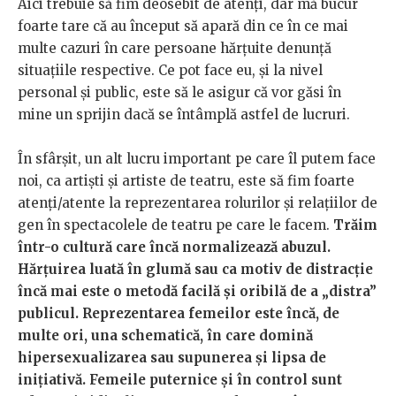
Aici trebuie să fim deosebit de atenți, dar mă bucur
foarte tare că au început să apară din ce în ce mai
multe cazuri în care persoane hărțuite denunță
situațiile respective. Ce pot face eu, și la nivel
personal și public, este să le asigur că vor găsi în
mine un sprijin dacă se întâmplă astfel de lucruri.
În sfârșit, un alt lucru important pe care îl putem face
noi, ca artiști și artiste de teatru, este să fim foarte
atenți/atente la reprezentarea rolurilor și relațiilor de
gen în spectacolele de teatru pe care le facem.
Trăim
într-o cultură care încă normalizează abuzul.
Hărțuirea luată în glumă sau ca motiv de distracție
încă mai este o metodă facilă și oribilă de a „distra”
publicul. Reprezentarea femeilor este încă, de
multe ori, una schematică, în care domină
hipersexualizarea sau supunerea și lipsa de
inițiativă. Femeile puternice și în control sunt