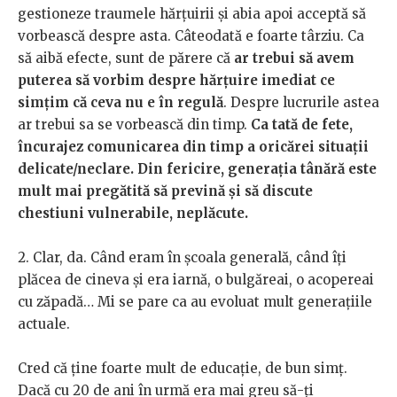
gestioneze traumele hărțuirii și abia apoi acceptă să
vorbească despre asta. Câteodată e foarte târziu. Ca
să aibă efecte, sunt de părere că
ar trebui să avem
puterea să vorbim despre hărțuire imediat ce
simțim că ceva nu e în regulă
. Despre lucrurile astea
ar trebui sa se vorbească din timp.
Ca tată de fete,
încurajez comunicarea din timp a oricărei situații
delicate/neclare. Din fericire, generația tânără este
mult mai pregătită să prevină și să discute
chestiuni vulnerabile, neplăcute.
2. Clar, da. Când eram în școala generală, când îți
plăcea de cineva și era iarnă, o bulgăreai, o acopereai
cu zăpadă… Mi se pare ca au evoluat mult generațiile
actuale.
Cred că ține foarte mult de educație, de bun simț.
Dacă cu 20 de ani în urmă era mai greu să-ți