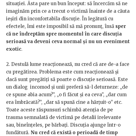
situației. Ăsta pare un bun început: să încercăm să ne
imaginăm prin ce a trecut o victimă înainte de a căuta
ieșiri din inconfortabila discuție. În legătură cu
efectele, îmi este imposibil să mă pronunț, însă
sper
că ne îndreptăm spre momentul în care discuția
serioasă va deveni ceva normal și nu un eveniment
exotic
.
2. Destulă lume reacționează, nu cred că are de-a face
cu pregătirea. Problema este cum reacționează și
dacă sunt pregătiți să poarte o discuție serioasă. Este
un dialog incomod și unii preferă să-l deturneze: „de
ce spune abia acum?”, „o fi făcut și ea ceva”, „dar cum
era îmbrăcată?”, „dar să spună cine a hărțuit-o” etc.
Toate aceste răspunsuri schimbă atenția de pe
trauma semnalată de victimă pe detalii irelevante
sau, bineînțeles, pe bărbați. Discuția ajunge într-o
fundătură.
Nu cred că există o perioadă de timp