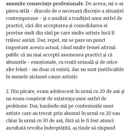
anumite consecințe profesionale
. De aceea, mi s-ar
părea utilă - dincolo de o necesară discuție a situației
contemporane - și o analiză a tradiției unor astfel de
practici, căci din acceptarea și consolidarea ei
provine mult din răul pe care multe artiste încă îl
trăiesc astăzi. Dar, repet, mi se pare un punct
important acesta actual, când multe femei afirmă
public că nu mai acceptă asemenea practici și că
abuzurile - emoționale, cu tentă sexuală și de orice
alte feluri - nu doar că există, dar nu sunt justificabile
în numele niciunei cauze artistic
2. Din păcate, eram adolescent în urmă cu 20 de ani și
nu eram conștient de existența unor astfel de
probleme. Dar, bazându-mă pe confesiunile unor
artiste care au trecut prin abuzuri în urmă cu 20 sau
chiar în urmă cu 30 de ani, fără să le fi fost atunci
ascultată revolta îndreptățită, aș tinde să răspund