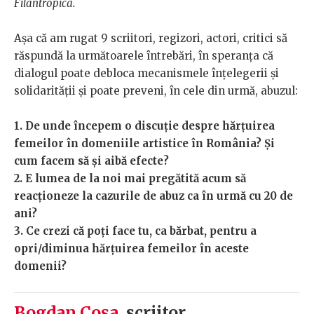
Filantropica.
Așa că am rugat 9 scriitori, regizori, actori, critici să
răspundă la următoarele întrebări, în speranța că
dialogul poate debloca mecanismele înțelegerii și
solidarității și poate preveni, în cele din urmă, abuzul:
1. De unde începem o discuție despre hărțuirea
femeilor în domeniile artistice în România? Și
cum facem să și aibă efecte?
2. E lumea de la noi mai pregătită acum să
reacționeze la cazurile de abuz ca în urmă cu 20 de
ani?
3. Ce crezi că poți face tu, ca bărbat, pentru a
opri/diminua hărțuirea femeilor în aceste
domenii?
Bogdan Coșa
, scriitor