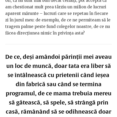
ori, că nu sunt mai bun decât ceilalți; pot accepta că
am chestionat mult prea târziu un milion de lucruri
aparent mărunte – lucruri care se repetau în fiecare
zi în jurul meu: de exemplu, de ce ne permiteam să le
tragem palme peste fund colegelor noastre, de ce nu
făcea direcțiunea nimic în privința asta?
De ce, deși amândoi părinții mei aveau
un loc de muncă, doar tata era liber să
se întâlnească cu prietenii când ieșea
din fabrică sau când se termina
programul, de ce mama trebuia mereu
să gătească, să spele, să strângă prin
casă, rămânând să se odihnească doar