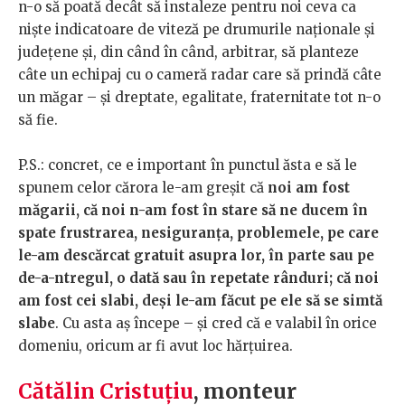
n-o să poată decât să instaleze pentru noi ceva ca
niște indicatoare de viteză pe drumurile naționale și
județene și, din când în când, arbitrar, să planteze
câte un echipaj cu o cameră radar care să prindă câte
un măgar – și dreptate, egalitate, fraternitate tot n-o
să fie.
P.S.: concret, ce e important în punctul ăsta e să le
spunem celor cărora le-am greșit că
noi am fost
măgarii, că noi n-am fost în stare să ne ducem în
spate frustrarea, nesiguranța, problemele, pe care
le-am descărcat gratuit asupra lor, în parte sau pe
de-a-ntregul, o dată sau în repetate rânduri; că noi
am fost cei slabi, deși le-am făcut pe ele să se simtă
slabe
. Cu asta aș începe – și cred că e valabil în orice
domeniu, oricum ar fi avut loc hărțuirea.
Cătălin Cristuțiu
, monteur