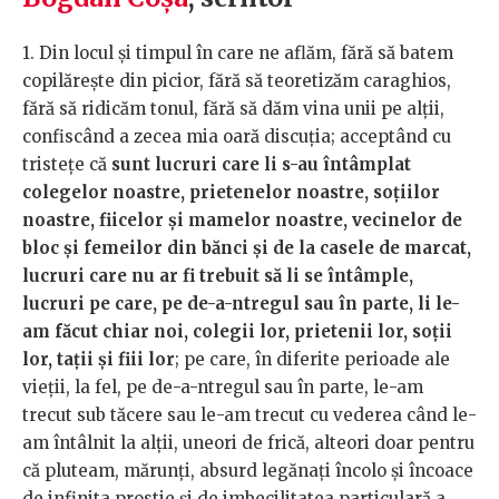
1. Din locul și timpul în care ne aflăm, fără să batem
copilărește din picior, fără să teoretizăm caraghios,
fără să ridicăm tonul, fără să dăm vina unii pe alții,
confiscând a zecea mia oară discuția; acceptând cu
tristețe că
sunt lucruri care li s-au întâmplat
colegelor noastre, prietenelor noastre, soțiilor
noastre, fiicelor și mamelor noastre, vecinelor de
bloc și femeilor din bănci și de la casele de marcat,
lucruri care nu ar fi trebuit să li se întâmple,
lucruri pe care, pe de-a-ntregul sau în parte, li le-
am făcut chiar noi, colegii lor, prietenii lor, soții
lor, tații și fiii lor
; pe care, în diferite perioade ale
vieții, la fel, pe de-a-ntregul sau în parte, le-am
trecut sub tăcere sau le-am trecut cu vederea când le-
am întâlnit la alții, uneori de frică, alteori doar pentru
că pluteam, mărunți, absurd legănați încolo și încoace
de infinita prostie și de imbecilitatea particulară a