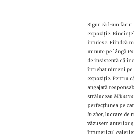
Sigur că l-am făcut
expoziție. Bineînțel
intuiesc. Fiindcă m
minute pe lângă
Pa
de insistentă că în
întrebat nimeni pe 
expoziție. Pentru 
angajată responsabi
străluceau
Măiastra
perfecțiunea pe ca
în zbor
, lucrare de 
văzusem anterior și
întunericul galeriei