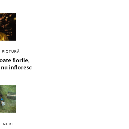
/
PICTURĂ
ate florile,
e nu înfloresc
TINERI