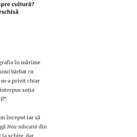
spre cultură?
eschisă
ografia în mărime
unui bărbat cu
 m-a privit chiar
 interpus soția
!”.
m început iar să
ngă
Nou-născutul
din
 la schițe, dar