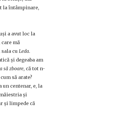
t la întâmpinare,
și a avut loc la
n care mă
a sala cu
Leda
.
tică și degeaba am
a să zboare
, că tot n-
i cum să arate?
a un centenar, e, la
măiestria și
ar și limpede că