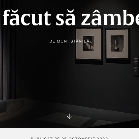
 făcut să zâmb
DE
MONI STĂNILĂ
PUBLICAT PE 25 OCTOMBRIE 2023