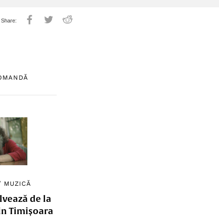
COMANDĂ
/
MUZICĂ
lvează de la
in Timișoara