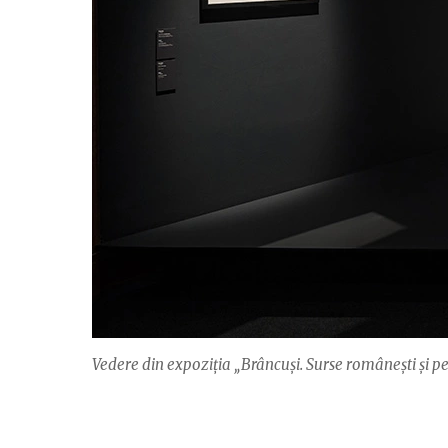
Vedere din expoziția „Brâncuși. Surse românești și per