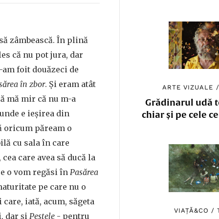
 să zâmbească. În plină
es că nu pot jura, dar
-am foit douăzeci de
sărea în zbor
. Și eram atât
ARTE VIZUALE
că mă mir că nu m-a
Grădinarul udă to
unde e ieșirea din
chiar și pe cele c
că oricum păream o
lă cu sala în care
, cea care avea să ducă la
re o vom regăsi în
Pasărea
maturitate pe care nu o
 care, iată, acum, săgeta
VIAȚĂ&CO
/
, dar și
Peștele
- pentru