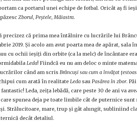
rtam ca portarul unei echipe de fotbal. Oricât aș fi ieși
 păzesc
Zborul
,
Peștele
,
Măiastra
.
ă precizez că prima mea întâlnire cu lucrările lui Brâncu
brie 2019. Și acolo am avut poarta mea de apărat, sala î
u cu ochii ieșiți din orbite (ca la melc) de încântare er
formidabila
Leda
! Fiindcă eu nu am deloc o minte matema
lucrărilor când am scris
Brâncuși sau cum a învățat țestoas
chipui cum arată în realitate
Leda
sau
Pasărea în zbor
. Pă
, fantastic! Leda, zeița lebădă, care peste 30 de ani va ave
e care spunea deja pe toate limbile cât de puternice sunt 
i. Strălucitoare, mare, trup și gât alungit, subliniind cl
ternică decât detaliul.