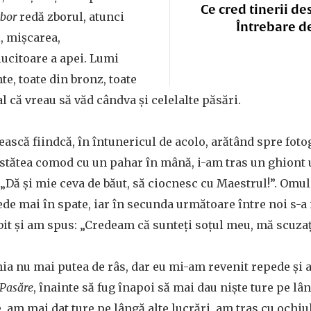
Ce cred tinerii de
zbor
redă zborul, atunci
Întrebare d
l, mișcarea,
lucitoare a apei. Lumi
e, toate din bronz, toate
l că vreau să văd cândva și celelalte păsări.
ască fiindcă, în întunericul de acolo, arătând spre fot
l stătea comod cu un pahar în mână, i-am tras un ghiont 
 „Dă și mie ceva de băut, să ciocnesc cu Maestrul!”. Omul
pede mai în spate, iar în secunda următoare între noi s-a
t și am spus: „Credeam că sunteți soțul meu, mă scuzați
a nu mai putea de râs, dar eu mi-am revenit repede și a
Pasăre
, înainte să fug înapoi să mai dau niște ture pe lâ
 am mai dat ture pe lângă alte lucrări, am tras cu ochiul