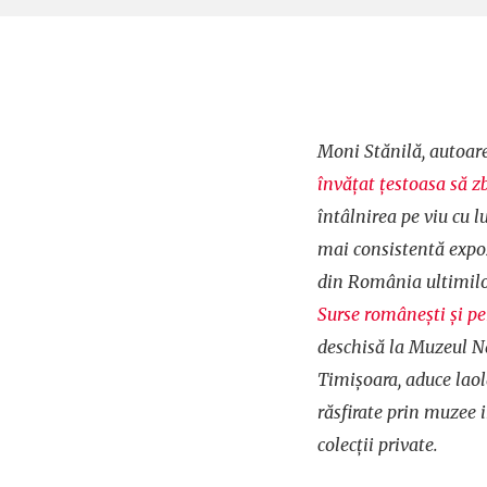
Moni Stănilă, autoare
învățat țestoasa să z
întâlnirea pe viu cu lu
mai consistentă expoz
din România ultimilo
Surse românești și pe
deschisă la Muzeul N
Timișoara, aduce laola
răsfirate prin muzee 
colecții private.