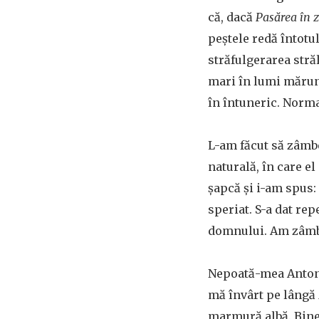
că, dacă
Pasărea în 
peștele redă întotu
străfulgerarea stră
mari în lumi mărunt
în întuneric. Norma
L-am făcut să zâmbe
naturală, în care e
șapcă și i-am spus:
speriat. S-a dat re
domnului. Am zâmbi
Nepoată-mea Antoni
mă învârt pe lângă
marmură albă. Bine,