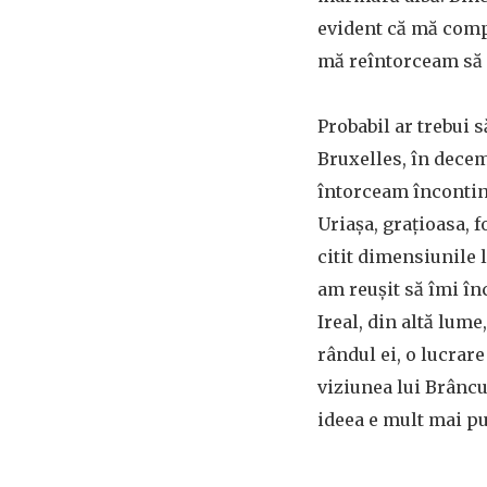
evident că mă compo
mă reîntorceam să
Probabil ar trebui s
Bruxelles, în decem
întorceam încontinu
Uriașa, grațioasa, 
citit dimensiunile 
am reușit să îmi în
Ireal, din altă lume
rândul ei, o lucrar
viziunea lui Brâncuș
ideea e mult mai pu