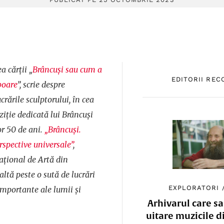
a cărții „
Brâncuși sau cum a
EDITORII RE
boare
”, scrie despre
crările sculptorului, în cea
iție dedicată lui Brâncuși
r 50 de ani.
„Brâncuși.
rspective universale”
,
ațional de Artă din
ltă peste o sută de lucrări
EXPLORATORI
importante ale lumii și
Arhivarul care sa
uitare muzicile d