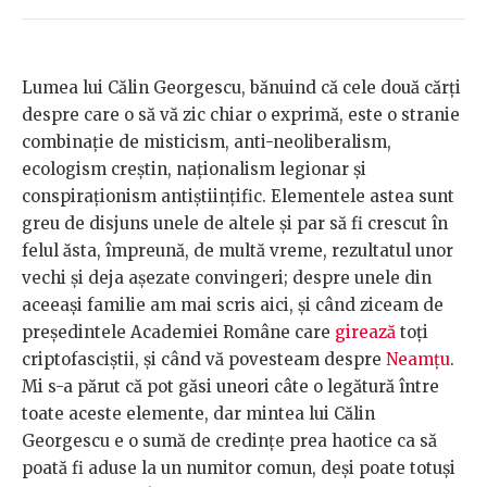
Lumea lui Călin Georgescu, bănuind că cele două cărți
despre care o să vă zic chiar o exprimă, este o stranie
combinație de misticism, anti-neoliberalism,
ecologism creștin, naționalism legionar și
conspiraționism antiștiințific. Elementele astea sunt
greu de disjuns unele de altele și par să fi crescut în
felul ăsta, împreună, de multă vreme, rezultatul unor
vechi și deja așezate convingeri; despre unele din
aceeași familie am mai scris aici, și când ziceam de
președintele Academiei Române care
girează
toți
criptofasciștii, și când vă povesteam despre
Neamțu
.
Mi s-a părut că pot găsi uneori câte o legătură între
toate aceste elemente, dar mintea lui Călin
Georgescu e o sumă de credințe prea haotice ca să
poată fi aduse la un numitor comun, deși poate totuși