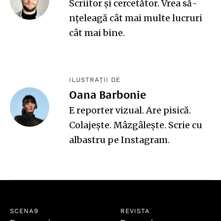
Scriitor și cercetător. Vrea să-
nțeleagă cât mai multe lucruri
cât mai bine.
ILUSTRAȚII DE
Oana Barbonie
E reporter vizual. Are pisică.
Colajește. Mâzgâlește. Scrie cu
albastru pe
Instagram
.
SCENA9
REVISTA