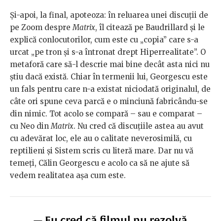
Și-apoi, la final, apoteoza: în reluarea unei discuții de
pe Zoom despre
Matrix
, îl citează pe Baudrillard și le
explică conlocutorilor, cum este cu „copia” care s-a
urcat „pe tron și s-a întronat drept Hiperrealitate”. O
metaforă care să-l descrie mai bine decât asta nici nu
știu dacă există. Chiar în termenii lui, Georgescu este
un fals pentru care n-a existat niciodată originalul, de
câte ori spune ceva parcă e o minciună fabricându-se
din nimic. Tot acolo se compară – sau e comparat –
cu Neo din
Matrix
. Nu cred că discuțiile astea au avut
cu adevărat loc, ele au o calitate neverosimilă, cu
reptilieni și Sistem scris cu literă mare. Dar nu vă
temeți, Călin Georgescu e acolo ca să ne ajute să
vedem realitatea așa cum este.
— Eu cred că filmul nu rezolvă