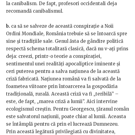
la canibalism. De fapt, profesori occidentali deja
recomandă canibalismul.
b.
ca să se salveze de această conspirație a Noii
Ordini Mondiale, România trebuie să se întoarcă spre
sine și tradițiile sale. Genul ăsta de gândire politică
respectă schema totalitară clasică, dacă nu v-ați prins
deja: creezi, printr-o teorie a conspirației,
sentimentul unei realități apocaliptice iminente și
ceri puterea pentru a salva națiunea de la această
criză fabricată. Națiunea română va fi salvată de la
foametea viitoare prin întoarcerea la gospodăria
tradițională, rurală. Această criză va fi „teribilă” –
este, de fapt, „marea criză a lumii”. Aici intervine
ecologismul creștin. Pentru Georgescu, țăranul român
este salvatorul națiunii, poate chiar al lumii. Aceasta
se întâmplă pentru că prin el lucrează Dumnezeu.
Prin această legătură privilegiată cu divinitatea,