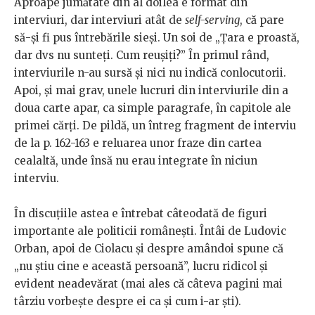
Aproape jumătate din al doilea e format din
interviuri, dar interviuri atât de
self-serving
, că pare
să-și fi pus întrebările sieși. Un soi de „Țara e proastă,
dar dvs nu sunteți. Cum reușiți?” În primul rând,
interviurile n-au sursă și nici nu indică conlocutorii.
Apoi, și mai grav, unele lucruri din interviurile din a
doua carte apar, ca simple paragrafe, în capitole ale
primei cărți. De pildă, un întreg fragment de interviu
de la p. 162-163 e reluarea unor fraze din cartea
cealaltă, unde însă nu erau integrate în niciun
interviu.
În discuțiile astea e întrebat câteodată de figuri
importante ale politicii românești. Întâi de Ludovic
Orban, apoi de Ciolacu și despre amândoi spune că
„nu știu cine e această persoană”, lucru ridicol și
evident neadevărat (mai ales că câteva pagini mai
târziu vorbește despre ei ca și cum i-ar ști).