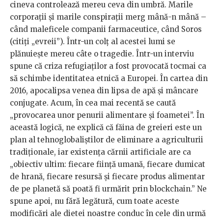
cineva controlează mereu ceva din umbră. Marile
corporații și marile conspirații merg mână-n mână –
când maleficele companii farmaceutice, când Soros
(citiți „evreii”). Într-un colț al acestei lumi se
plănuiește mereu câte o tragedie. Într-un interviu
spune că criza refugiaților a fost provocată tocmai ca
să schimbe identitatea etnică a Europei. În cartea din
2016, apocalipsa venea din lipsa de apă și mâncare
conjugate. Acum, în cea mai recentă se caută
„provocarea unor penurii alimentare și foametei”. În
această logică, ne explică că făina de greieri este un
plan al tehnoglobaliștilor de eliminare a agriculturii
tradiționale, iar existența cărnii artificiale are ca
„obiectiv ultim: fiecare fiinţă umană, fiecare dumicat
de hrană, fiecare resursă şi fiecare produs alimentar
de pe planetă să poată fi urmărit prin blockchain.” Ne
spune apoi, nu fără legătură, cum toate aceste
modificări ale dietei noastre conduc în cele din urmă