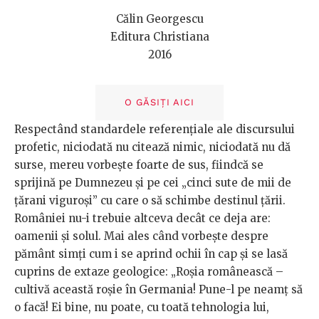
Călin Georgescu
Editura Christiana
2016
O GĂSIȚI AICI
Respectând standardele referențiale ale discursului
profetic, niciodată nu citează nimic, niciodată nu dă
surse, mereu vorbește foarte de sus, fiindcă se
sprijină pe Dumnezeu și pe cei „cinci sute de mii de
țărani viguroși” cu care o să schimbe destinul țării.
României nu-i trebuie altceva decât ce deja are:
oamenii și solul. Mai ales când vorbește despre
pământ simți cum i se aprind ochii în cap și se lasă
cuprins de extaze geologice: „Roșia românească –
cultivă această roșie în Germania! Pune-l pe neamț să
o facă! Ei bine, nu poate, cu toată tehnologia lui,