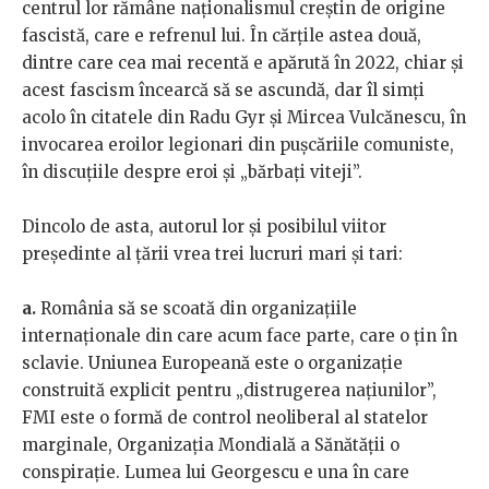
centrul lor rămâne naționalismul creștin de origine
fascistă, care e refrenul lui. În cărțile astea două,
dintre care cea mai recentă e apărută în 2022, chiar și
acest fascism încearcă să se ascundă, dar îl simți
acolo în citatele din Radu Gyr și Mircea Vulcănescu, în
invocarea eroilor legionari din pușcăriile comuniste,
în discuțiile despre eroi și „bărbați viteji”.
Dincolo de asta, autorul lor și posibilul viitor
președinte al țării vrea trei lucruri mari și tari:
a.
România să se scoată din organizațiile
internaționale din care acum face parte, care o țin în
sclavie. Uniunea Europeană este o organizație
construită explicit pentru „distrugerea națiunilor”,
FMI este o formă de control neoliberal al statelor
marginale, Organizația Mondială a Sănătății o
conspirație. Lumea lui Georgescu e una în care