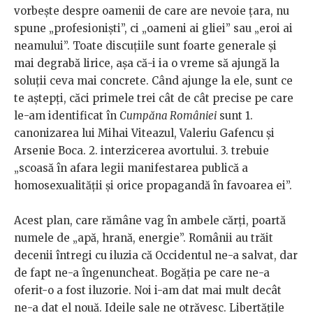
vorbește despre oamenii de care are nevoie țara, nu
spune „profesioniști”, ci „oameni ai gliei” sau „eroi ai
neamului”. Toate discuțiile sunt foarte generale și
mai degrabă lirice, așa că-i ia o vreme să ajungă la
soluții ceva mai concrete. Când ajunge la ele, sunt ce
te aștepți, căci primele trei cât de cât precise pe care
le-am identificat în
Cumpăna României
sunt 1.
canonizarea lui Mihai Viteazul, Valeriu Gafencu și
Arsenie Boca. 2. interzicerea avortului. 3. trebuie
„scoasă în afara legii manifestarea publică a
homosexualității și orice propagandă în favoarea ei”.
Acest plan, care rămâne vag în ambele cărți, poartă
numele de „apă, hrană, energie”. Românii au trăit
decenii întregi cu iluzia că Occidentul ne-a salvat, dar
de fapt ne-a îngenuncheat. Bogăția pe care ne-a
oferit-o a fost iluzorie. Noi i-am dat mai mult decât
ne-a dat el nouă. Ideile sale ne otrăvesc. Libertățile