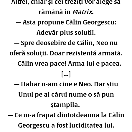
Altfel, chiar și cei treziți vor alege să
rămână în
Matrix
.
— Asta propune Călin Georgescu:
Adevăr plus soluții.
— Spre deosebire de Călin, Neo nu
oferă soluții. Doar rezistență armată.
— Călin vrea pace! Arma lui e pacea.
[...]
— Habar n-am cine e Neo. Dar știu
Unul pe al cărui nume o să pun
ștampila.
— Ce m-a frapat dintotdeauna la Călin
Georgescu a fost luciditatea lui.