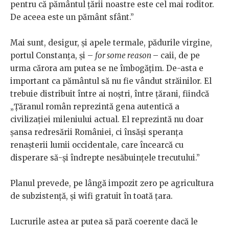
pentru că pământul țării noastre este cel mai roditor.
De aceea este un pământ sfânt.”
Mai sunt, desigur, și apele termale, pădurile virgine,
portul Constanța, și –
for some reason
– caii, de pe
urma cărora am putea se ne îmbogățim. De-asta e
important ca pământul să nu fie vândut străinilor. El
trebuie distribuit între ai noștri, între țărani, fiindcă
„Țăranul român reprezintă gena autentică a
civilizației mileniului actual. El reprezintă nu doar
șansa redresării României, ci însăși speranța
renașterii lumii occidentale, care încearcă cu
disperare să-și îndrepte nesăbuințele trecutului.”
Planul prevede, pe lângă impozit zero pe agricultura
de subzistență, și wifi gratuit în toată țara.
Lucrurile astea ar putea să pară coerente dacă le