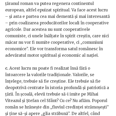
țăranul roman va putea regenera continentul
european, altfel epuizat spiritual. Va face acest lucru
– și asta e partea cea mai dementă și mai interesantă
– prin coalizarea producătorilor locali în cooperative
agricole. Dar acestea nu sunt cooperativele
comuniste, ci unele înălțate în spirit creștin, care nici
măcar nu vor fi numite cooperative, ci „comuniuni
economice”. Ele vor transforma satul românesc în
adevăratul motor spiritual și economic al nației.
c.
Acest lucru nu poate fi realizat însă fără o
întoarcere la valorile tradiționale. Valorile, se
înțelege, trebuie să fie creștine. Ele trebuie să fie
deopotrivă centrate în istoria profundă și patriotică a
țării. În școală, elevii trebuie să-i imite pe Mihai
Viteazul și Ștefan cel Sfânt? Cu ce? Nu aflăm. Poporul
român se hrănește din „fluviul credinței strămoșești”
și ține să-și apere „glia străbună”. De altfel, când