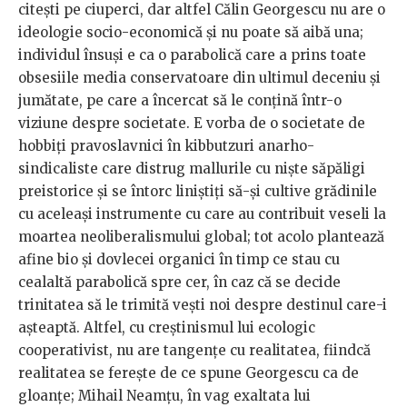
citești pe ciuperci, dar altfel Călin Georgescu nu are o
ideologie socio-economică și nu poate să aibă una;
individul însuși e ca o parabolică care a prins toate
obsesiile media conservatoare din ultimul deceniu și
jumătate, pe care a încercat să le conțină într-o
viziune despre societate. E vorba de o societate de
hobbiți pravoslavnici în kibbutzuri anarho-
sindicaliste care distrug mallurile cu niște săpăligi
preistorice și se întorc liniștiți să-și cultive grădinile
cu aceleași instrumente cu care au contribuit veseli la
moartea neoliberalismului global; tot acolo plantează
afine bio și dovlecei organici în timp ce stau cu
cealaltă parabolică spre cer, în caz că se decide
trinitatea să le trimită vești noi despre destinul care-i
așteaptă. Altfel, cu creștinismul lui ecologic
cooperativist, nu are tangențe cu realitatea, fiindcă
realitatea se ferește de ce spune Georgescu ca de
gloanțe; Mihail Neamțu, în vag exaltata lui