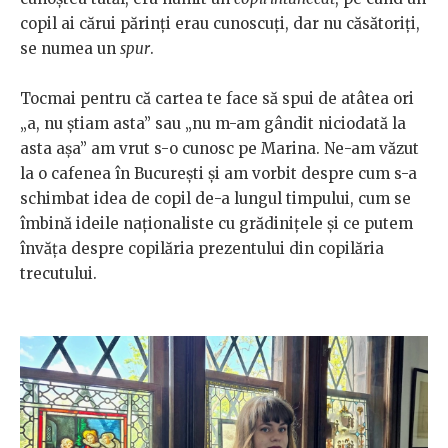
copil ai cărui părinți erau cunoscuți, dar nu căsătoriți,
se numea un
spur
.
Tocmai pentru că cartea te face să spui de atâtea ori
„a, nu știam asta” sau „nu m-am gândit niciodată la
asta așa” am vrut s-o cunosc pe Marina. Ne-am văzut
la o cafenea în București și am vorbit despre cum s-a
schimbat idea de copil de-a lungul timpului, cum se
îmbină ideile naționaliste cu grădinițele și ce putem
învăța despre copilăria prezentului din copilăria
trecutului.