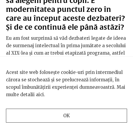
să alegem pentru copii. E
modernitatea punctul zero în
care au început aceste dezbateri?
Și de ce continuă ele până astăzi?
Eu am fost surprinsă să văd dezbateri legate de ideea
de surmenaj intelectual în prima jumătate a secolului
al XIX-lea și cum ar trebui etapizată programa, astfel
încât școlarii să aibă și un răgaz. Dar, nu, nu cred că
modernitatea e începutul, ci doar că instrumentele cu
Acest site web folosește cookie-uri prin intermediul
care ea a gestionat aceste probleme sunt o inovație a
cărora se stochează și se prelucrează informații, în
epocii respective. Modernizarea copilăriei pe mine
scopul îmbunătățirii experienței dumneavoastră. Mai
m-a dus cu gândul la un palimpsest, adică un soi de
multe detalii
aici
.
manuscris vechi, pe care doar au fost scrise niște
rânduri noi, dar printre ele încă se întrevăd rânduri
mai vechi, scrise de felul în care lumea tradițională
OK
percepea copilul.