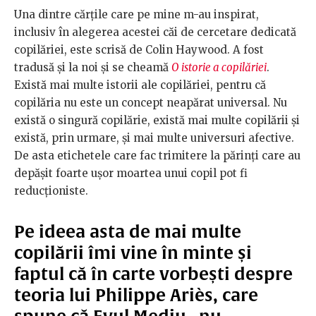
Una dintre cărțile care pe mine m-au inspirat,
inclusiv în alegerea acestei căi de cercetare dedicată
copilăriei, este scrisă de Colin Haywood. A fost
tradusă și la noi și se cheamă
O istorie a copilăriei
.
Există mai multe istorii ale copilăriei, pentru că
copilăria nu este un concept neapărat universal. Nu
există o singură copilărie, există mai multe copilării și
există, prin urmare, și mai multe universuri afective.
De asta etichetele care fac trimitere la părinți care au
depășit foarte ușor moartea unui copil pot fi
reducționiste.
Pe ideea asta de mai multe
copilării îmi vine în minte și
faptul că în carte vorbești despre
teoria lui Philippe Ariès, care
spune că Evul Mediu „nu