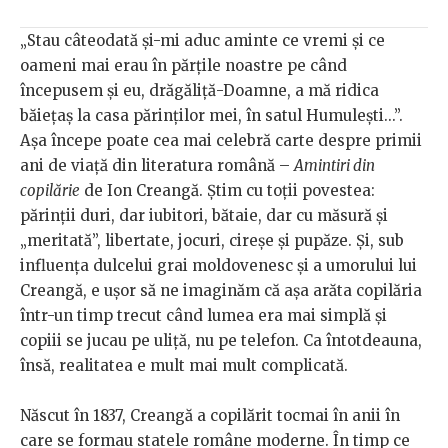
„Stau câteodată și-mi aduc aminte ce vremi și ce
oameni mai erau în părțile noastre pe când
începusem și eu, drăgăliță-Doamne, a mă ridica
băiețaș la casa părinților mei, în satul Humulești...”.
Așa începe poate cea mai celebră carte despre primii
ani de viață din literatura română –
Amintiri din
copilărie
de Ion Creangă. Știm cu toții povestea:
părinții duri, dar iubitori, bătaie, dar cu măsură și
„meritată”, libertate, jocuri, cireșe și pupăze. Și, sub
influența dulcelui grai moldovenesc și a umorului lui
Creangă, e ușor să ne imaginăm că așa arăta copilăria
într-un timp trecut când lumea era mai simplă și
copiii se jucau pe uliță, nu pe telefon. Ca întotdeauna,
însă, realitatea e mult mai mult complicată.
Născut în 1837, Creangă a copilărit tocmai în anii în
care se formau statele române moderne. În timp ce