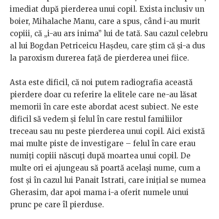
imediat după pierderea unui copil. Exista inclusiv un
boier, Mihalache Manu, care a spus, când i-au murit
copiii, că „i-au ars inima” lui de tată. Sau cazul celebru
al lui Bogdan Petriceicu Hașdeu, care știm că și-a dus
la paroxism durerea față de pierderea unei fiice.
Asta este dificil, că noi putem radiografia această
pierdere doar cu referire la elitele care ne-au lăsat
memorii în care este abordat acest subiect. Ne este
dificil să vedem și felul în care restul familiilor
treceau sau nu peste pierderea unui copil. Aici există
mai multe piste de investigare – felul în care erau
numiți copiii născuți după moartea unui copil. De
multe ori ei ajungeau să poartă același nume, cum a
fost și în cazul lui Panait Istrati, care inițial se numea
Gherasim, dar apoi mama i-a oferit numele unui
prunc pe care îl pierduse.