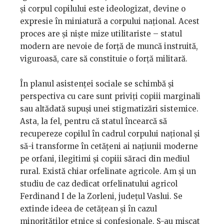
și corpul copilului este ideologizat, devine o
expresie în miniatură a corpului național. Acest
proces are și niște mize utilitariste – statul
modern are nevoie de forță de muncă instruită,
viguroasă, care să constituie o forță militară.
În planul asistenței sociale se schimbă și
perspectiva cu care sunt priviți copiii marginali
sau altădată supuși unei stigmatizări sistemice.
Asta, la fel, pentru că statul încearcă să
recupereze copilul în cadrul corpului național și
să-i transforme în cetățeni ai națiunii moderne
pe orfani, ilegitimi și copiii săraci din mediul
rural. Există chiar orfelinate agricole. Am și un
studiu de caz dedicat orfelinatului agricol
Ferdinand I de la Zorleni, județul Vaslui. Se
extinde ideea de cetățean și în cazul
minorităților etnice și confesionale. S-au mișcat