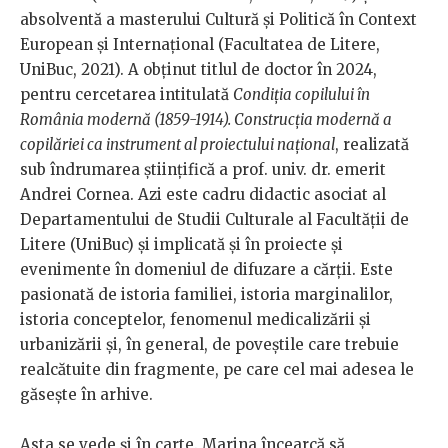
absolventă a masterului Cultură și Politică în Context
European și Internațional (Facultatea de Litere,
UniBuc, 2021). A obținut titlul de doctor în 2024,
pentru cercetarea intitulată
Condiția copilului în
România modernă (1859-1914). Construcția modernă a
copilăriei ca instrument al proiectului național
, realizată
sub îndrumarea științifică a prof. univ. dr. emerit
Andrei Cornea. Azi este cadru didactic asociat al
Departamentului de Studii Culturale al Facultății de
Litere (UniBuc) și implicată și în proiecte și
evenimente în domeniul de difuzare a cărții. Este
pasionată de istoria familiei, istoria marginalilor,
istoria conceptelor, fenomenul medicalizării și
urbanizării și, în general, de poveștile care trebuie
realcătuite din fragmente, pe care cel mai adesea le
găsește în arhive.
Asta se vede și în carte. Marina încearcă să