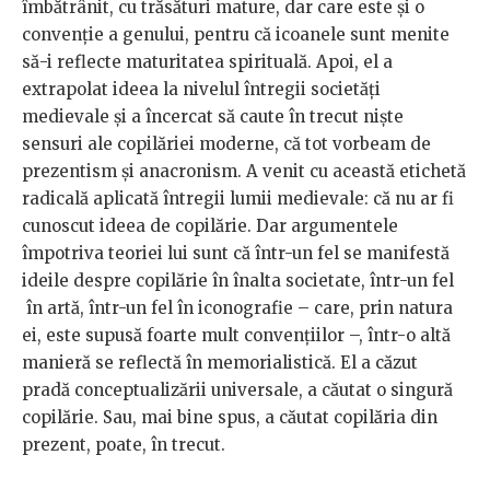
îmbătrânit, cu trăsături mature, dar care este și o
convenție a genului, pentru că icoanele sunt menite
să-i reflecte maturitatea spirituală. Apoi, el a
extrapolat ideea la nivelul întregii societăți
medievale și a încercat să caute în trecut niște
sensuri ale copilăriei moderne, că tot vorbeam de
prezentism și anacronism. A venit cu această etichetă
radicală aplicată întregii lumii medievale: că nu ar fi
cunoscut ideea de copilărie. Dar argumentele
împotriva teoriei lui sunt că într-un fel se manifestă
ideile despre copilărie în înalta societate, într-un fel
în artă, într-un fel în iconografie – care, prin natura
ei, este supusă foarte mult convențiilor –, într-o altă
manieră se reflectă în memorialistică. El a căzut
pradă conceptualizării universale, a căutat o singură
copilărie. Sau, mai bine spus, a căutat copilăria din
prezent, poate, în trecut.