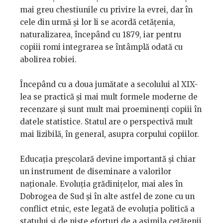
mai greu chestiunile cu privire la evrei, dar în
cele din urmă și lor li se acordă cetățenia,
naturalizarea, începând cu 1879, iar pentru
copiii romi integrarea se întâmplă odată cu
abolirea robiei.
Începând cu a doua jumătate a secolului al XIX-
lea se practică și mai mult formele moderne de
recenzare și sunt mult mai proeminenți copiii în
datele statistice. Statul are o perspectivă mult
mai lizibilă, în general, asupra corpului copiilor.
Educația preșcolară devine importantă și chiar
un instrument de diseminare a valorilor
naționale. Evoluția grădinițelor, mai ales în
Dobrogea de Sud și în alte astfel de zone cu un
conflict etnic, este legată de evoluția politică a
statului și de niște eforturi de a asimila cetățenii