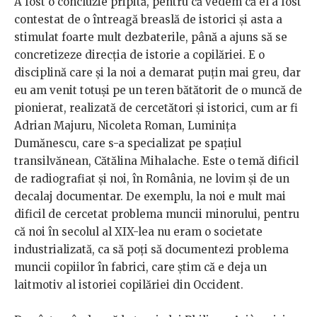
A fost o concluzie pripită, pentru că vedem că el a fost
contestat de o întreagă breaslă de istorici și asta a
stimulat foarte mult dezbaterile, până a ajuns să se
concretizeze direcția de istorie a copilăriei. E o
disciplină care și la noi a demarat puțin mai greu, dar
eu am venit totuși pe un teren bătătorit de o muncă de
pionierat, realizată de cercetători și istorici, cum ar fi
Adrian Majuru, Nicoleta Roman, Luminița
Dumănescu, care s-a specializat pe spațiul
transilvănean, Cătălina Mihalache. Este o temă dificil
de radiografiat și noi, în România, ne lovim și de un
decalaj documentar. De exemplu, la noi e mult mai
dificil de cercetat problema muncii minorului, pentru
că noi în secolul al XIX-lea nu eram o societate
industrializată, ca să poți să documentezi problema
muncii copiilor în fabrici, care știm că e deja un
laitmotiv al istoriei copilăriei din Occident.