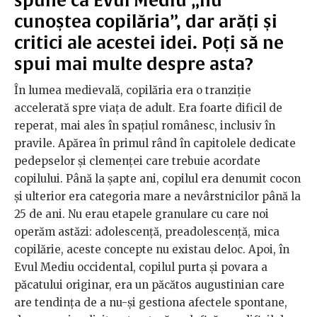
cunoștea copilăria”, dar arăți și
critici ale acestei idei. Poți să ne
spui mai multe despre asta?
În lumea medievală, copilăria era o tranziție
accelerată spre viața de adult. Era foarte dificil de
reperat, mai ales în spațiul românesc, inclusiv în
pravile. Apărea în primul rând în capitolele dedicate
pedepselor și clemenței care trebuie acordate
copilului. Până la șapte ani, copilul era denumit cocon
și ulterior era categoria mare a nevârstnicilor până la
25 de ani. Nu erau etapele granulare cu care noi
operăm astăzi: adolescență, preadolescență, mica
copilărie, aceste concepte nu existau deloc. Apoi, în
Evul Mediu occidental, copilul purta și povara a
păcatului originar, era un păcătos augustinian care
are tendința de a nu-și gestiona afectele spontane,