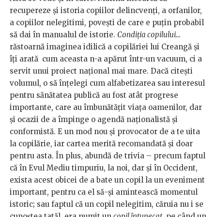
recupereze și istoria copiilor delincvenți, a orfanilor,
a copiilor nelegitimi, povești de care e puțin probabil
să dai în manualul de istorie.
Condiția copilului…
răstoarnă imaginea idilică a copilăriei lui Creangă și
îți arată cum aceasta n-a apărut într-un vacuum, ci a
servit unui proiect național mai mare. Dacă citești
volumul, o să înțelegi cum alfabetizarea sau interesul
pentru sănătatea publică au fost atât progrese
importante, care au îmbunătățit viața oamenilor, dar
și ocazii de a împinge o agendă naționalistă și
conformistă. E un mod nou și provocator de a te uita
la copilărie, iar cartea merită recomandată și doar
pentru asta. În plus, abundă de trivia – precum faptul
că în Evul Mediu timpuriu, la noi, dar și în Occident,
exista acest obicei de a bate un copil la un eveniment
important, pentru ca el să-și amintească momentul
istoric; sau faptul că un copil nelegitim, căruia nu i se
cunoștea tatăl, era numit un
copil întunecat
, pe când un