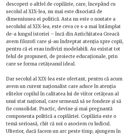
descoperi o altfel de copilărie, care, începând cu
secolul al XIX-lea, nu mai este disociată de
dimensiunea ei politică. Asta nu este o noutate a
secolului al XIX-lea, este ceva ce s-a mai întâmplat
de-a lungul istoriei – încă din Antichitatea Greacă
avem filozofi care și-au îndreptat atenția spre copii,
pentru că ei erau indivizi modelabili. Au existat tot
felul de propuneri, de proiecte educaționale, prin
care se forma cetățeanul ideal.
Dar secolul al XIX-lea este ofertant, pentru că acum
avem un curent naționalist care aduce în atenția
elitelor copilul în calitatea lui de viitor cetățean al
unui stat național, care urmează să se fondeze și să
fie consolidat. Practic, devine și mai pregnantă
componenta politică a copilăriei. Copilăria este o
temă serioasă, chit că noi o asociem cu ludicul.
Ulterior, dacă facem un arc peste timp, ajungem în