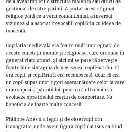
de a avea implicit o structură malefică sau dificil de
gestionat de către părinți. A purtat acest stigmat
religios până ce a venit romantismul, a inversat
viziunea și a asociat irevocabil copilăria cu ideea de
inocență.
Copilăria medievală era foarte mult impregnată de
aceste conotații morale și religioase, care ordonau în
general viața atunci. Și aici mi se pare că servește
foarte bine sintagma de
puer senex
, copil-bătrân. El
era copil, și copilăria îi era recunoscută, doar că era
un copil supus unor rigori asemănătoare celor la care
erau supuși și părinții lui, pentru că el trebuia să
evolueze spre idealul creștin de comportare. Nu
beneficia de foarte multe concesii.
Philippe Ariès s-a legat și de observații din
iconografie, unde avem figura copilului Isus ca fiind