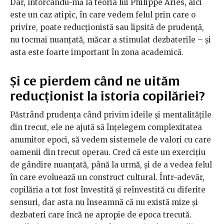
Dar, întorcându-mă la teoria lui Philippe Ariès, aici
este un caz atipic, în care vedem felul prin care o
privire, poate reducționistă sau lipsită de prudență,
nu tocmai nuanțată, măcar a stimulat dezbaterile – și
asta este foarte important în zona academică.
Și ce pierdem când ne uităm
reducționist la istoria copilăriei?
Păstrând prudența când privim ideile și mentalitățile
din trecut, ele ne ajută să înțelegem complexitatea
anumitor epoci, să vedem sistemele de valori cu care
oamenii din trecut operau. Cred că este un exercițiu
de gândire nuanțată, până la urmă, și de a vedea felul
în care evoluează un construct cultural. Într-adevăr,
copilăria a tot fost învestită și reînvestită cu diferite
sensuri, dar asta nu înseamnă că nu există mize și
dezbateri care încă ne apropie de epoca trecută.