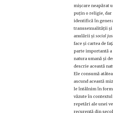
mișcare neapărat un
puțin o religie, dar
identifică în genera
transsexualității și
anulării și
social jus
face și cartea de faț
parte importantă a 
natura umană și des
descrie această nat
Ele consumă atâtea
ascund această miză
le întâlnim în form
văzute în contextul 
repetări ale unei v
recurentă din secol