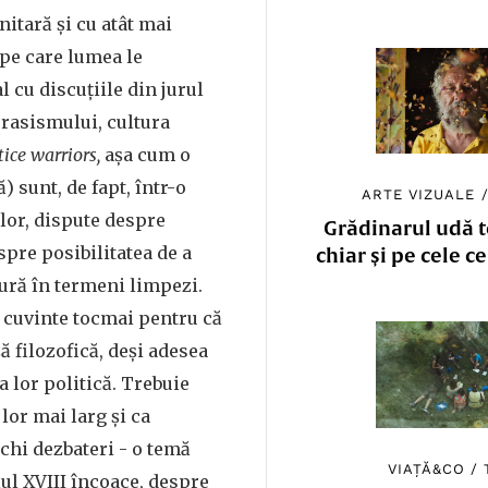
itară și cu atât mai
 pe care lumea le
l cu discuțiile din jurul
 rasismului, cultura
tice warriors,
așa cum o
ă) sunt, de fapt, într-o
ARTE VIZUALE
lor, dispute despre
Grădinarul udă to
pre posibilitatea de a
chiar și pe cele c
ură în termeni limpezi.
 cuvinte tocmai pentru că
 filozofică, deși adesea
a lor politică. Trebuie
lor mai larg și ca
echi dezbateri - o temă
VIAȚĂ&CO
/
ul XVIII încoace, despre