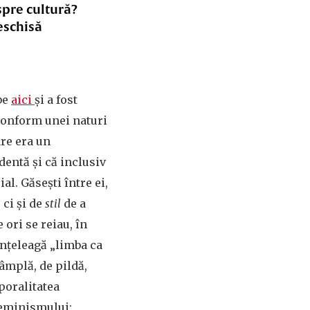
spre cultură?
eschisă
be
aici
și a fost
conform unei naturi
are era un
dentă și că inclusiv
l. Găsești între ei,
 ci și de
stil
de a
 ori se reiau, în
 înțeleagă „limba ca
tâmplă, de pildă,
poralitatea
 feminismului: