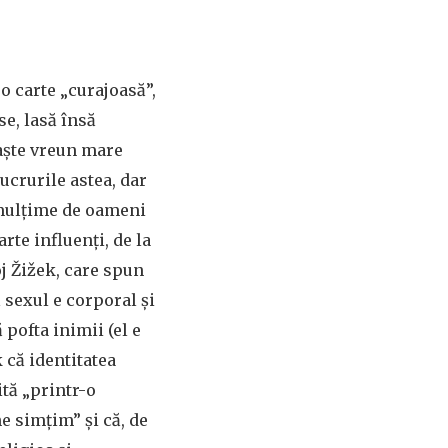
o carte „curajoasă”,
e, lasă însă
paște vreun mare
ucrurile astea, dar
 mulțime de oameni
arte influenți, de la
j Žižek, care spun
 sexul e corporal și
pofta inimii (el e
k că identitatea
ită „printr-o
e simțim” și că, de