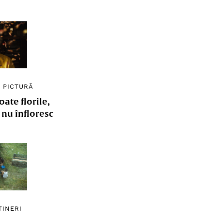
/
PICTURĂ
ate florile,
e nu înfloresc
TINERI