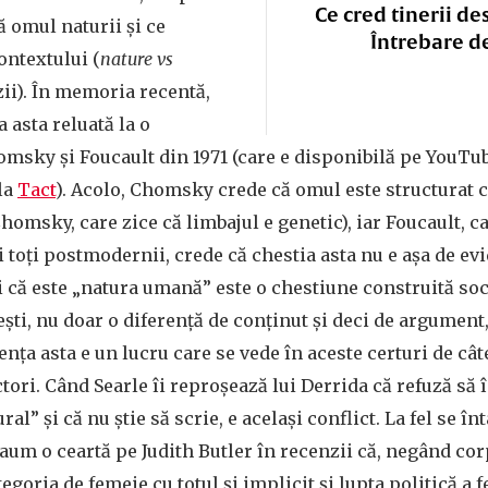
Ce cred tinerii de
ă omul naturii și ce
Întrebare d
ontextului (
nature vs
ezii). În memoria recentă,
 asta reluată la o
omsky și Foucault din 1971 (care e disponibilă pe YouTu
la
Tact
). Acolo, Chomsky crede că omul este structurat 
Chomsky, care zice că limbajul e genetic), iar Foucault, c
 toți postmodernii, crede că chestia asta nu e așa de evi
că este „natura umană” este o chestiune construită socia
tești, nu doar o diferență de conținut și deci de argument,
rența asta e un lucru care se vede în aceste certuri de câte
actori. Când Searle îi reproșează lui Derrida că refuză să
l” și că nu știe să scrie, e același conflict. La fel se în
um o ceartă pe Judith Butler în recenzii că, negând cor
egoria de femeie cu totul și implicit și lupta politică a