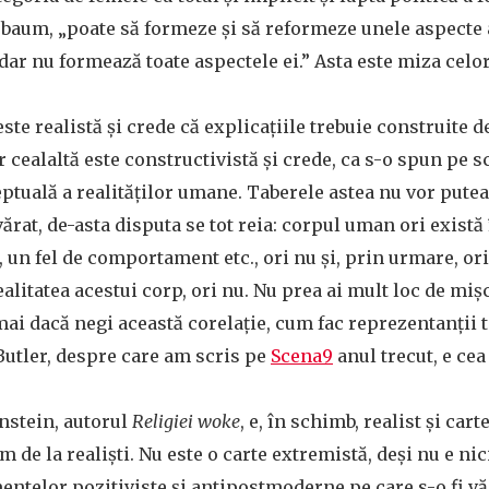
aum, „poate să formeze și să reformeze unele aspecte a
dar nu formează toate aspectele ei.” Asta este miza celor
este realistă și crede că explicațiile trebuie construite de
r cealaltă este constructivistă și crede, ca s-o spun pe sc
ptuală a realităților umane. Taberele astea nu vor putea
at, de-asta disputa se tot reia: corpul uman ori există î
 un fel de comportament etc., ori nu și, prin urmare, or
alitatea acestui corp, ori nu. Nu prea ai mult loc de mișca
ai dacă negi această corelație, cum fac reprezentanții 
 Butler, despre care am scris pe
Scena9
anul trecut, e ce
nstein, autorul
Religiei woke
, e, în schimb, realist și car
 de la realiști. Nu este o carte extremistă, deși nu e nic
ntelor pozitiviste și antipostmoderne pe care s-o fi văz