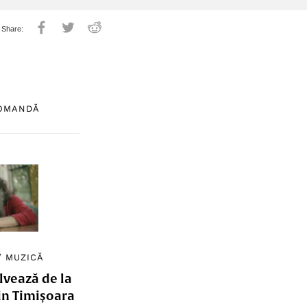
COMANDĂ
/
MUZICĂ
lvează de la
in Timișoara