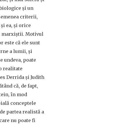
biologice și un
semenea criterii,
și ea, și orice
i marxiștii. Motivul
r este că ele sunt
rne a lumii, și
le undeva, poate
 realitate
es Derrida și Judith
ătând că, de fapt,
tein, în mod
oială conceptele
de partea realistă a
 care nu poate fi