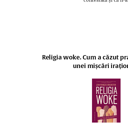
contestată și că n-ai
Religia woke. Cum a căzut pr
unei mișcări irațio