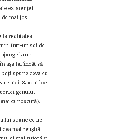
le existenței
 de mai jos.
 la realitatea
urt, într-un soi de
 ajunge la un
n așa fel încât să
i poți spune ceva cu
re aici. Sau: ai loc
teoriei genului
a mai cunoscută).
tea lui spune ce ne-
i cea mai reușită
ut, și mai suferă și