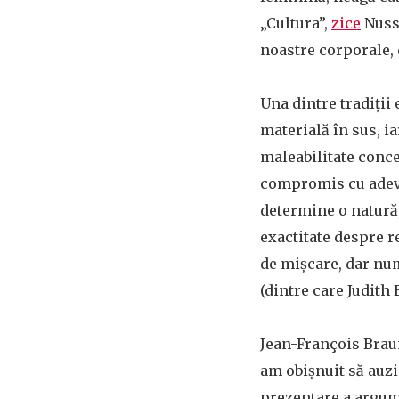
„Cultura”,
zice
Nussb
noastre corporale, 
Una dintre tradiții 
materială în sus, ia
maleabilitate conce
compromis cu adevăr
determine o natură,
exactitate despre re
de mișcare, dar num
(dintre care Judith
Jean-François Brau
am obișnuit să auzim
prezentare a argume