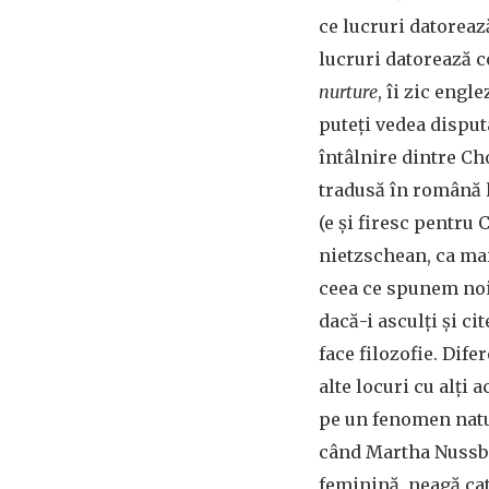
ce lucruri datoreaz
lucruri datorează c
nurture
, îi zic engl
puteți vedea disputa
întâlnire dintre Ch
tradusă în română 
(e și firesc pentru 
nietzschean, ca mai
ceea ce spunem noi 
dacă-i asculți și ci
face filozofie. Dife
alte locuri cu alți 
pe un fenomen natura
când Martha Nussba
feminină, neagă cat