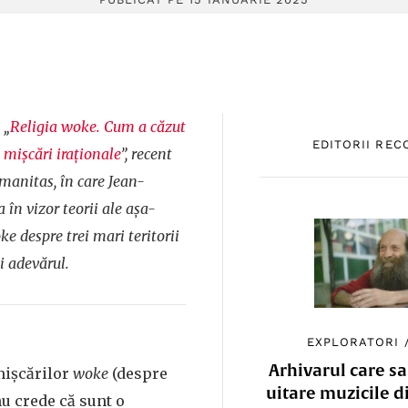
 „
Religia woke. Cum a căzut
EDITORII RE
 mișcări iraționale
”, recent
manitas, în care Jean-
 în vizor teorii ale așa-
e despre trei mari teritorii
și adevărul.
EXPLORATORI
Arhivarul care sa
mișcărilor
woke
(despre
uitare muzicile d
u crede că sunt o