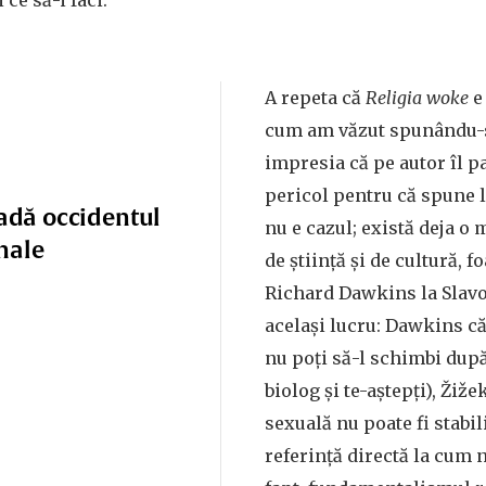
 ce să-i faci.
A repeta că
Religia woke
e 
cum am văzut spunându-s
impresia că pe autor îl 
pericol pentru că spune l
adă occidentul
nu e cazul; există deja o
nale
de știință și de cultură, fo
Richard Dawkins la Slavo
același lucru: Dawkins că
nu poți să-l schimbi după 
biolog și te-aștepți), Žiže
sexuală nu poate fi stabil
referință directă la cum n