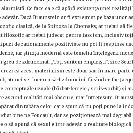
alarmistă. Ce face ea e că apără existența unei realități 
 adevăr. Dacă Braunstein ar fi extremist pe baza unor a
ozofia clasică, de la Spinoza la Chomsky, ar trebui să fie 
st filozofic ar trebui judecat pentru fascism, inclusiv toț
tipuri de raționamente pozitiviste nu pot fi respinse ușo
derne, iar știința modernă este temelia înțelegerii mode
 greu de zdruncinat. „Toți suntem empiriști”, zice Sear
crezi că acest materialism este doar sau în mare parte o
mb, atunci vei încerca să-l zdruncini, făcând ce fac Jacqu
e conceptuale uzuale (bărbat-femeie / scris-vorbit) și ar
re ascund realități mai obscure, mai întrețesute. Brauns
apărat din tabăra celor care spun că nu poți pune la înd
studiat bine pe Foucault, dar se poziționează mai degrabă 
re o să spună că sexul e într-adevăr o realitate biologică