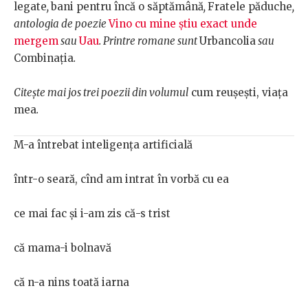
legate
,
bani pentru încă o săptămână
,
Fratele păduche
,
antologia de poezie
Vino cu mine știu exact unde
mergem
sau
Uau
. Printre romane sunt
Urbancolia
sau
Combinația
.
Citește mai jos trei poezii din volumul
cum reuşeşti, viaţa
mea
.
M-a întrebat inteligența artificială
într-o seară, cînd am intrat în vorbă cu ea
ce mai fac și i-am zis că-s trist
că mama-i bolnavă
că n-a nins toată iarna