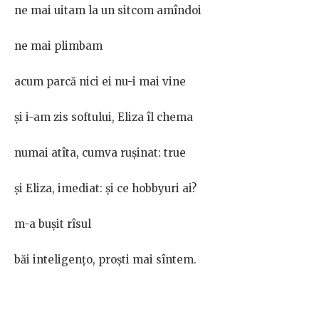
ne mai uitam la un sitcom amîndoi
ne mai plimbam
acum parcă nici ei nu-i mai vine
și i-am zis softului, Eliza îl chema
numai atîta, cumva rușinat: true
și Eliza, imediat: și ce hobbyuri ai?
m-a bușit rîsul
băi inteligențo, proști mai sîntem.