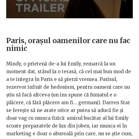
Paris, orașul oamenilor care nu fac
nimic
Mindy, o prietenă de-a lui Emily, remarcă la un
moment dat, stând la o terasă, că cel mai bun mod de
a te integra în Paris e să pierzi vremea. Parisul,
rezervor infinit de hedonism, pentru oameni care nu
știu să facă altceva (un ins spune că fumatul e o
plăcere, că fără plăcere am fi... germani). Darren Star
se ferește să ne arate orice ar putea să aducă fie și
doar vag cu munca fizică: amicul bucătar al lui Emily
scoate preparatele de lux din joben, iar munca ei în
marketing e doar o abureală prin care, nu se știe cum,