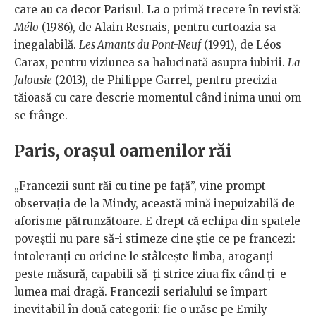
care au ca decor Parisul. La o primă trecere în revistă:
Mélo
(1986), de Alain Resnais, pentru curtoazia sa
inegalabilă.
Les Amants du Pont-Neuf
(1991), de Léos
Carax, pentru viziunea sa halucinată asupra iubirii.
La
Jalousie
(2013), de Philippe Garrel, pentru precizia
tăioasă cu care descrie momentul când inima unui om
se frânge.
Paris, orașul oamenilor răi
„Francezii sunt răi cu tine pe față”, vine prompt
observația de la Mindy, această mină inepuizabilă de
aforisme pătrunzătoare. E drept că echipa din spatele
poveștii nu pare să-i stimeze cine știe ce pe francezi:
intoleranți cu oricine le stâlcește limba, aroganți
peste măsură, capabili să-ți strice ziua fix când ți-e
lumea mai dragă. Francezii serialului se împart
inevitabil în două categorii: fie o urăsc pe Emily