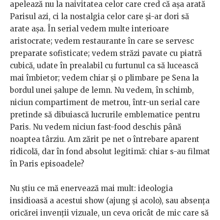
apelează nu la naivitatea celor care cred că așa arată
Parisul azi, ci la nostalgia celor care și-ar dori să
arate așa. În serial vedem multe interioare
aristocrate; vedem restaurante în care se servesc
preparate sofisticate; vedem străzi pavate cu piatră
cubică, udate în prealabil cu furtunul ca să lucească
mai îmbietor; vedem chiar și o plimbare pe Sena la
bordul unei șalupe de lemn. Nu vedem, în schimb,
niciun compartiment de metrou, într-un serial care
pretinde să dibuiască lucrurile emblematice pentru
Paris. Nu vedem niciun fast-food deschis până
noaptea târziu. Am zărit pe net o întrebare aparent
ridicolă, dar în fond absolut legitimă: chiar s-au filmat
în Paris episoadele?
Nu știu ce mă enervează mai mult: ideologia
insidioasă a acestui show (ajung și acolo), sau absența
oricărei invenții vizuale, un ceva oricât de mic care să