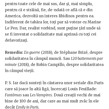
pentru toate cele de mai sus, dar și, mai simplu,
pentru că e străină, fie, de-ndată ce află că e din
America, dezvoltă un interes libidinos pentru ea.
Indiferent de tabăra lor, toți par să voteze cu Marine
Le Pen. Dar, realist vorbind, sunt puține țări unde să
se fi inventat o solidaritate mai aprinsă cu toți cei
defavorizați.
Remediu:
En guerre
(2018), de Stéphane Brizé, despre
solidaritatea în câmpul muncii. Sau
120 battements par
minute
(2018), de Robin Campillo, despre solidaritatea
în câmpul vieții.
P. S. Iar dacă sunteți în căutarea unor seriale din Paris
care să joace în altă ligă, încercați Louis Feuillade:
Fantômas
sau
Les Vampires
. Două creații vechi de mai
bine de 100 de ani, dar care au mai mult zvâc în ele
decât
Emily in Paris
.