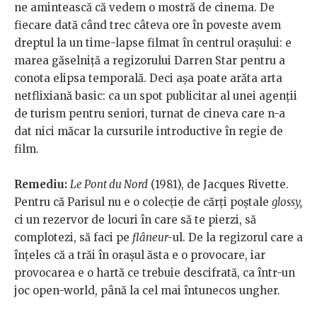
ne amintească că vedem o mostră de cinema. De
fiecare dată când trec câteva ore în poveste avem
dreptul la un time-lapse filmat în centrul orașului: e
marea găselniță a regizorului Darren Star pentru a
conota elipsa temporală. Deci așa poate arăta arta
netflixiană basic: ca un spot publicitar al unei agenții
de turism pentru seniori, turnat de cineva care n-a
dat nici măcar la cursurile introductive în regie de
film.
Remediu:
Le Pont du Nord
(1981), de Jacques Rivette.
Pentru că Parisul nu e o colecție de cărți poștale
glossy,
ci un rezervor de locuri în care să te pierzi, să
complotezi, să faci pe
flâneur-
ul. De la regizorul care a
înțeles că a trăi în orașul ăsta e o provocare, iar
provocarea e o hartă ce trebuie descifrată, ca într-un
joc open-world, până la cel mai întunecos ungher.