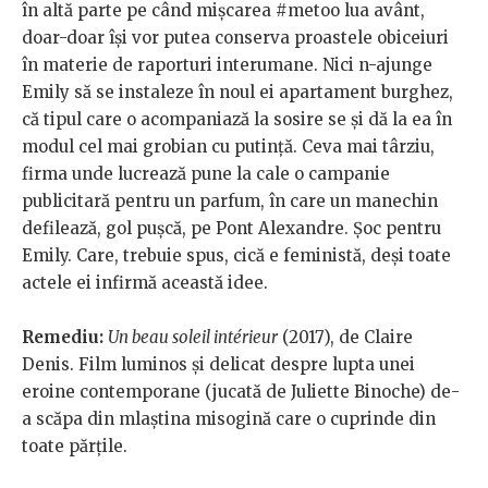
în altă parte pe când mișcarea #metoo lua avânt,
doar-doar își vor putea conserva proastele obiceiuri
în materie de raporturi interumane. Nici n-ajunge
Emily să se instaleze în noul ei apartament burghez,
că tipul care o acompaniază la sosire se și dă la ea în
modul cel mai grobian cu putință. Ceva mai târziu,
firma unde lucrează pune la cale o campanie
publicitară pentru un parfum, în care un manechin
defilează, gol pușcă, pe Pont Alexandre. Șoc pentru
Emily. Care, trebuie spus, cică e feministă, deși toate
actele ei infirmă această idee.
Remediu:
Un beau soleil intérieur
(2017), de Claire
Denis. Film luminos și delicat despre lupta unei
eroine contemporane (jucată de Juliette Binoche) de-
a scăpa din mlaștina misogină care o cuprinde din
toate părțile.