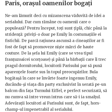
Paris, orașul oamenilor bogați
Ne-am lămurit deci cu mizanscena văduvită de idei a
serialului. Dar cum rămâne cu oamenii care o
populează? Pentru început, toți sunt țiplă, chic până la
stridență: priviți-o doar pe Emily în costumațiile ei
fistichii. De parcă rațiunea ascunsă a cineaștilor ar fi
fost de fapt să promoveze niște mărci de haute
couture. De la șefa lui Emily (care se vrea tipul
franțuzoaicei scorțoase) și până la bărbații care îi trec
pragul dormitorului, locuitorii Parisului par să pună
aparențele foarte sus în topul preocupărilor. Bula
bogătașă în care se învârte foarte ingenuu Emily,
ducându-și viața din party exclusivist în serată pe-un
balcon din fața Turnului Eiffel, e perfect securizată, să
nu cumva să intre vreun intrus care să-i ia smalțul.
Adevărații locuitori ai Parisului sunt, de fapt, hors-
champ-ul impenetrabil al serialului.