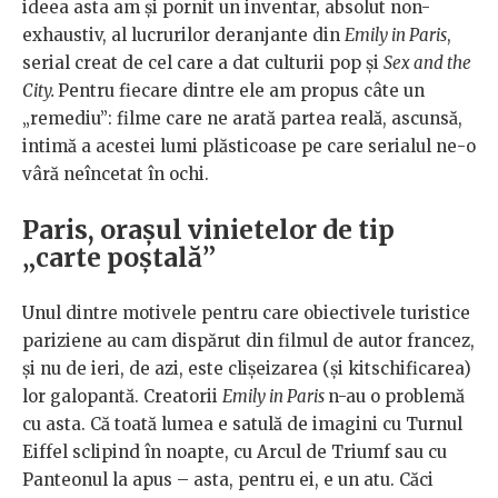
ideea asta am și pornit un inventar, absolut non-
exhaustiv, al lucrurilor deranjante din
Emily in Paris
,
serial creat de cel care a dat culturii pop și
Sex and the
City.
Pentru fiecare dintre ele am propus câte un
„remediu”: filme care ne arată partea reală, ascunsă,
intimă a acestei lumi plăsticoase pe care serialul ne-o
vâră neîncetat în ochi.
Paris, orașul vinietelor de tip
„carte poștală”
Unul dintre motivele pentru care obiectivele turistice
pariziene au cam dispărut din filmul de autor francez,
și nu de ieri, de azi, este clișeizarea (și kitschificarea)
lor galopantă. Creatorii
Emily in Paris
n-au o problemă
cu asta. Că toată lumea e satulă de imagini cu Turnul
Eiffel sclipind în noapte, cu Arcul de Triumf sau cu
Panteonul la apus – asta, pentru ei, e un atu. Căci