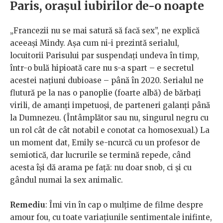
Paris, orașul iubirilor de-o noapte
„Francezii nu se mai satură să facă sex”, ne explică
aceeași Mindy. Așa cum ni-i prezintă serialul,
locuitorii Parisului par suspendați undeva în timp,
într-o bulă hipioată care nu s-a spart – e secretul
acestei națiuni dubioase – până în 2020. Serialul ne
flutură pe la nas o panoplie (foarte albă) de bărbați
virili, de amanți impetuoși, de parteneri galanți până
la Dumnezeu. (Întâmplător sau nu, singurul negru cu
un rol cât de cât notabil e conotat ca homosexual.) La
un moment dat, Emily se-ncurcă cu un profesor de
semiotică, dar lucrurile se termină repede, când
acesta își dă arama pe față: nu doar snob, ci și cu
gândul numai la sex animalic.
Remediu
: Îmi vin în cap o mulțime de filme despre
amour fou, cu toate variațiunile sentimentale inifinte,