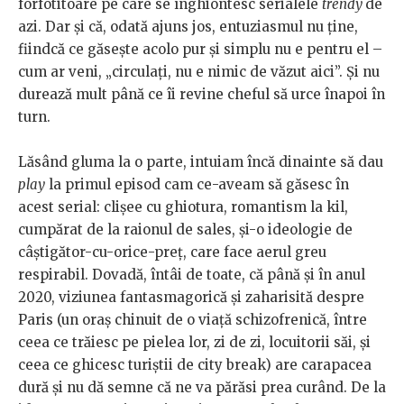
forfotitoare pe care se înghiontesc serialele
trendy
de
azi. Dar și că, odată ajuns jos, entuziasmul nu ține,
fiindcă ce găsește acolo pur și simplu nu e pentru el –
cum ar veni, „circulați, nu e nimic de văzut aici”. Și nu
durează mult până ce îi revine cheful să urce înapoi în
turn.
Lăsând gluma la o parte, intuiam încă dinainte să dau
play
la primul episod cam ce-aveam să găsesc în
acest serial: clișee cu ghiotura, romantism la kil,
cumpărat de la raionul de sales, și-o ideologie de
câștigător-cu-orice-preț, care face aerul greu
respirabil. Dovadă, întâi de toate, că până și în anul
2020, viziunea fantasmagorică și zaharisită despre
Paris (un oraș chinuit de o viață schizofrenică, între
ceea ce trăiesc pe pielea lor, zi de zi, locuitorii săi, și
ceea ce ghicesc turiștii de city break) are carapacea
dură și nu dă semne că ne va părăsi prea curând. De la