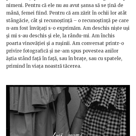
nimeni. Pentru că ele nu au avut șansa să se țină de
mână, femei fiind. Pentru că am zărit în ochii lor atât
stângăcie, cât și recunoștință – o recunoștință pe care
n-am fost învățați s-o exprimăm. Am deschis niște uși
și mi s-au deschis și ele, la rându-mi. Am închis
poarta vinovăției și a rușinii. Am conversat printr-o
privire fotografică și ne-am spus povestea anilor
ăștia stând față în față, sau în brațe, sau cu spatele,
primind în viața noastră tăcerea.