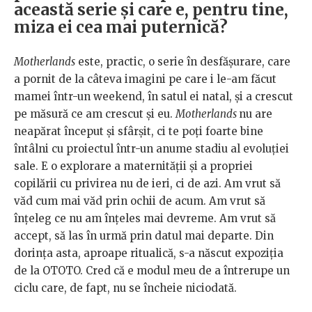
această serie și care e, pentru tine,
miza ei cea mai puternică?
Motherlands
este, practic, o serie în desfășurare, care
a pornit de la câteva imagini pe care i le-am făcut
mamei într-un weekend, în satul ei natal, și a crescut
pe măsură ce am crescut și eu.
Motherlands
nu are
neapărat început și sfârșit, ci te poți foarte bine
întâlni cu proiectul într-un anume stadiu al evoluției
sale. E o explorare a maternității și a propriei
copilării cu privirea nu de ieri, ci de azi. Am vrut să
văd cum mai văd prin ochii de acum. Am vrut să
înțeleg ce nu am înțeles mai devreme. Am vrut să
accept, să las în urmă prin datul mai departe. Din
dorința asta, aproape ritualică, s-a născut expoziția
de la OTOTO. Cred că e modul meu de a întrerupe un
ciclu care, de fapt, nu se încheie niciodată.