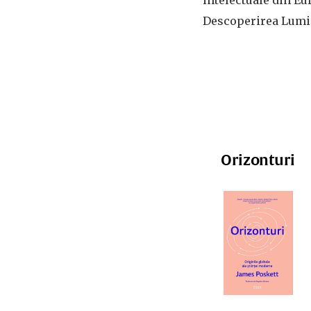
intelectuale din Eu
Descoperirea Lumii
Orizonturi