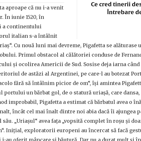
Ce cred tinerii de
ta aproape că nu i-a venit
Întrebare d
. În iunie 1520, în
ă a continentului
rul italian s-a întâlnit
uriaș“. Cu nouă luni mai devreme, Pigafetta se alăturase 
lobului. Primul obstacol al călătoriei conduse de Fernan
cului și ocolirea Americii de Sud. Sosise deja iarna când
eritoriul de astăzi al Argentinei, pe care-l au botezat Po
colo fără să întâlnim picior de om“, își amintea Pigafett
l portului un bărbat gol, de o statură uriașă, care dansa,
mod improbabil, Pigafetta a estimat că bărbatul avea o în
înalt, încât cel mai înalt dintre noi abia dacă îi ajungea p
l său. „Uriașul“ avea fața „vopsită complet în roșu și doa
“. Inițial, exploratorii europeni au încercat să facă gest
i i-au oferit mâncare și băutură. Dar nu a durat mult și î