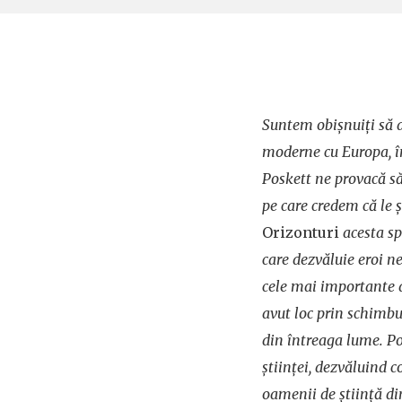
Suntem obișnuiți să a
moderne cu Europa, î
Poskett ne provacă să
pe care credem că le ș
Orizonturi
acesta spu
care dezvăluie eroi ne
cele mai importante de
avut loc prin schimbul 
din întreaga lume. Po
științei, dezvăluind c
oamenii de știință din