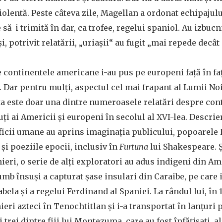
violentă. Peste câteva zile, Magellan a ordonat echipajul
e să-i trimită în dar, ca trofee, regelui spaniol. Au izbuc
i, potrivit relatării, „uriașii“ au fugit „mai repede decât 
e continentele americane i-au pus pe europeni față în fa
. Dar pentru mulți, aspectul cel mai frapant al Lumii Noi
tta este doar una dintre numeroasele relatări despre con
ți ai Americii și europeni în secolul al XVI-lea. Descrie
ificii umane au aprins imaginația publicului, popoarele
 și poeziile epocii, inclusiv în
Furtuna
lui Shakespeare. Ș
nieri, o serie de alți exploratori au adus indigeni din A
umb însuși a capturat șase insulari din Caraibe, pe care 
abela și a regelui Ferdinand al Spaniei. La rândul lui, în 
eri azteci în Tenochtitlan și i-a transportat în lanțuri p
și trei dintre fiii lui Montezuma, care au fost înfățișați, a