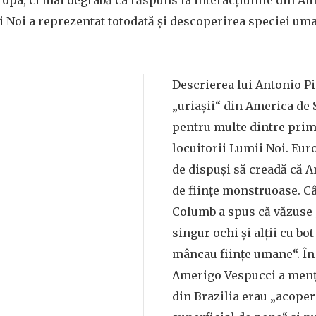
ropa, ci mai degrabă ca răspuns la interacțiunile din Am
 Noi a reprezentat totodată şi descoperirea speciei um
Descrierea lui Antonio Pi
„uriașii“ din America de 
pentru multe dintre prim
locuitorii Lumii Noi. Eu
de dispuși să creadă că A
de ființe monstruoase. Câ
Columb a spus că văzuse
singur ochi și alții cu bot
mâncau ființe umane“. În
Amerigo Vespucci a menț
din Brazilia erau „acoperi