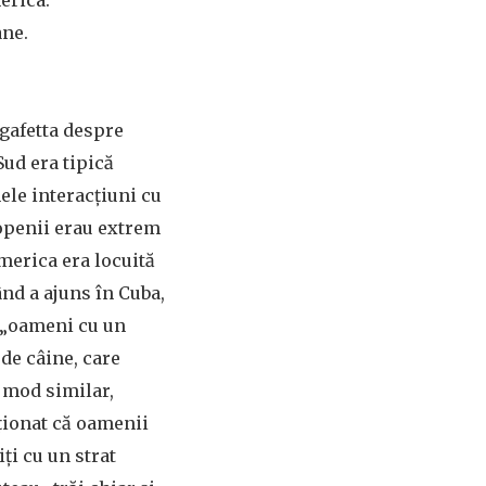
erica.
ane.
gafetta despre
Sud era tipică
ele interacțiuni cu
ropenii erau extrem
merica era locuită
nd a ajuns în Cuba,
 „oameni cu un
 de câine, care
 mod similar,
ionat că oamenii
ți cu un strat