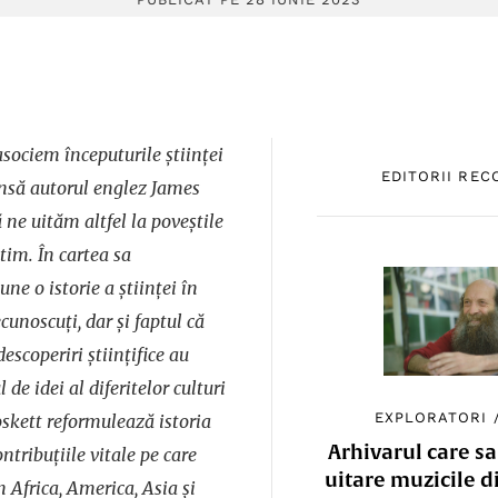
sociem începuturile științei
EDITORII RE
nsă autorul englez James
 ne uităm altfel la poveștile
tim. În cartea sa
ne o istorie a științei în
cunoscuți, dar și faptul că
scoperiri științifice au
de idei al diferitelor culturi
EXPLORATORI
skett reformulează istoria
Arhivarul care sa
ontribuțiile vitale pe care
uitare muzicile d
 Africa, America, Asia și