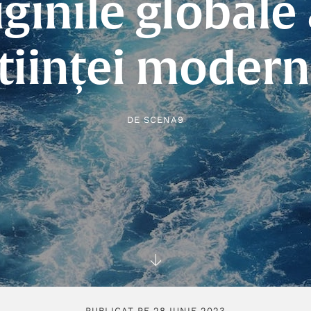
iginile globale 
tiinței moder
DE
SCENA9
PUBLICAT PE 28 IUNIE 2023