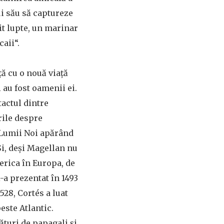
ui său să captureze
nit lupte, un marinar
caii“.
ță cu o nouă viață
 au fost oamenii ei.
tactul dintre
rile despre
 Lumii Noi apărând
i, deși Magellan nu
merica în Europa, de
i-a prezentat în 1493
1528, Cortés a luat
este Atlantic.
lături de papagali și