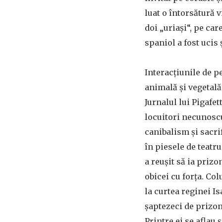
luat o întorsătură 
doi „uriași“, pe car
spaniol a fost ucis ș
Interacțiunile de p
animală și vegetală
Jurnalul lui Pigafe
locuitori necunoscu
canibalism și sacr
în piesele de teatru
a reușit să ia prizo
obicei cu forța. Col
la curtea reginei Is
șaptezeci de prizoni
Printre ei se aflau 