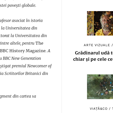
stei povești globale.
fesor asociat în istoria
i la Universitatea din
torat la Universitatea din
intre altele, pentru
The
ARTE VIZUALE
BBC History Magazine
. A
Grădinarul udă to
tru BBC New Generation
chiar și pe cele c
âștigat premiul Newcomer of
ia Scriitorilor Britanici din
agment din cartea sa
VIAȚĂ&CO
/