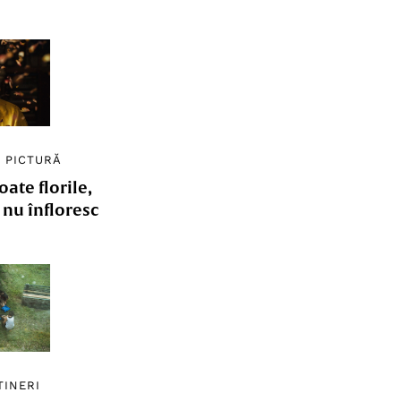
/
PICTURĂ
ate florile,
e nu înfloresc
TINERI