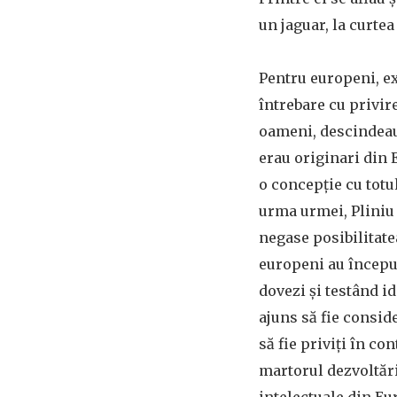
un jaguar, la curtea
Pentru europeni, ex
întrebare cu privir
oameni, descindeau 
erau originari din
o concepție cu totul
urma urmei, Pliniu 
negase posibilitate
europeni au început
dovezi și testând i
ajuns să fie consid
să fie priviți în co
martorul dezvoltări