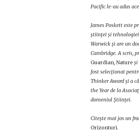
Pacific le-au adus ace
James Poskett este pro
științei și tehnologie
Warwick și are un doc
Cambridge. A scris, pr
Guardian
,
Nature
și
fost selecționat pen
Thinker Award și a c
the Year de la Asociaț
domeniul Științei.
Citește mai jos un fr
Orizonturi
.