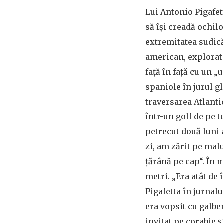
Lui Antonio Pigafet
să își creadă ochilor
extremitatea sudic
american, explorato
față în față cu un „
spaniole în jurul g
traversarea Atlanti
într-un golf de pe t
petrecut două luni a
zi, am zărit pe malu
țărână pe cap“. În 
metri. „Era atât de 
Pigafetta în jurnalu
era vopsit cu galben
invitat pe corabie ș