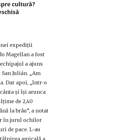
spre cultură?
eschisă
unei expediții
do Magellan a fost
 echipajul a ajuns
rt San Julián. „Am
a. Dar apoi, „într-o
 cânta și își arunca
ălțime de 2,40
ână la brâu“, a notat
r în jurul ochilor
uri de pace. L-au
ntâlnirea amicală a