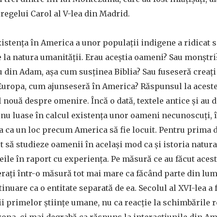
 regelui Carol al V-lea din Madrid.
istența în America a unor populații indigene a ridicat
e la natura umanității. Erau aceștia oameni? Sau monștri
din Adam, așa cum susținea Biblia? Sau fuseseră creați
 Europa, cum ajunseseră în America? Răspunsul la aceste
 nouă despre omenire. Încă o dată, textele antice și au d
nu luase în calcul existența unor oameni necunoscuți, î
a ca un loc precum America să fie locuit. Pentru prima d
 să studieze oamenii în același mod ca și istoria natura
deile în raport cu experiența. Pe măsură ce au făcut aces
erați într-o măsură tot mai mare ca făcând parte din lum
ntinuare ca o entitate separată de ea. Secolul al XVI-lea a 
i primelor științe umane, nu ca reacție la schimbările r