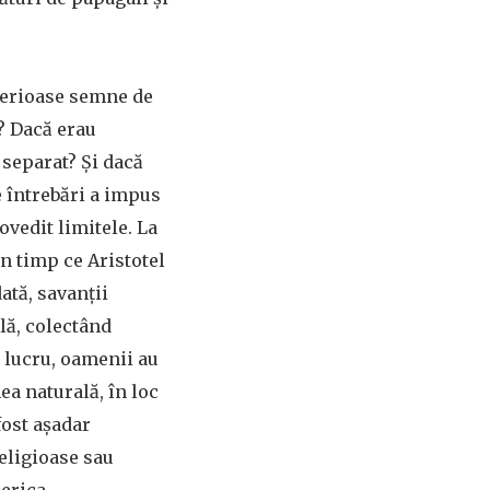
 serioase semne de
? Dacă erau
 separat? Și dacă
 întrebări a impus
ovedit limitele. La
n timp ce Aristotel
ată, savanții
lă, colectând
t lucru, oamenii au
ea naturală, în loc
fost așadar
eligioase sau