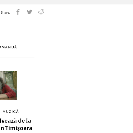
COMANDĂ
/
MUZICĂ
lvează de la
in Timișoara