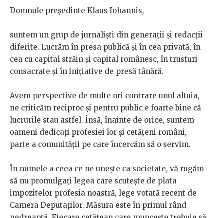
Domnule președinte Klaus Iohannis,
suntem un grup de jurnaliști din generații și redacții
diferite. Lucrăm în presa publică și în cea privată, în
cea cu capital străin și capital românesc, în trusturi
consacrate și în inițiative de presă tânără.
Avem perspective de multe ori contrare unul altuia,
ne criticăm reciproc și pentru public e foarte bine că
lucrurile stau astfel. Însă, înainte de orice, suntem
oameni dedicați profesiei lor și cetățeni români,
parte a comunității pe care încercăm să o servim.
În numele a ceea ce ne unește ca societate, vă rugăm
să nu promulgați legea care scutește de plata
impozitelor profesia noastră, lege votată recent de
Camera Deputaților. Măsura este în primul rând
nedreaptă. Fiecare cetățean care muncește trebuie să