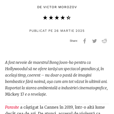
DE
VICTOR MOROZOV
★★★★★
☆☆☆☆☆
PUBLICAT PE 26 MARTIE 2025
A fost nevoie de maestrul Bong Joon-ho pentru ca
Hollywoodul să ne ofere iarăși un spectacol grandios și, în
același timp, coerent – nu doar o pastă de imagini
bombastice fără noimă, așa cum am tot văzut în ultimii ani.
Raportat la starea ambientală a industriei cinematografice,
Mickey 17
e o revelație.
Parasite
a câștigat la Cannes în 2019, într-o altă lume
decât cea de azi. De atunci, accesul de violență ca