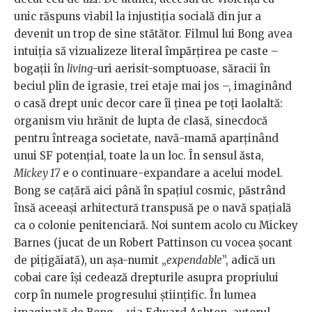
unic răspuns viabil la injustiția socială din jur a
devenit un trop de sine stătător. Filmul lui Bong avea
intuiția să vizualizeze literal împărțirea pe caste –
bogații în
living
-uri aerisit-somptuoase, săracii în
beciul plin de igrasie, trei etaje mai jos –, imaginând
o casă drept unic decor care îi ținea pe toți laolaltă:
organism viu hrănit de lupta de clasă, sinecdocă
pentru întreaga societate, navă-mamă aparținând
unui SF potențial, toate la un loc. În sensul ăsta,
Mickey 17
e o continuare-expandare a acelui model.
Bong se cațără aici până în spațiul cosmic, păstrând
însă aceeași arhitectură transpusă pe o navă spațială
ca o colonie penitenciară. Noi suntem acolo cu Mickey
Barnes (jucat de un Robert Pattinson cu vocea șocant
de pițigăiată), un așa-numit „
expendable
”, adică un
cobai care își cedează drepturile asupra propriului
corp în numele progresului științific. În lumea