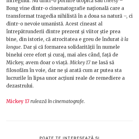
întregului. Nu dintr-o pornire utopică sau
cheesy
–
Bong vine dintr-o cinematografie națională care a
transformat tragedia nihilistă în a doua sa natură –, ci
dintr-o nevoie umanistă. Acest cineast al
întrepătrunderii dintre prezent și viitor știe prea
bine, din istorie, că atrocitatea e greu de îndurat
à la
longue
. Dar și că formarea solidarității în numele
binelui cere efort și curaj, mai ales când, față de
Mickey, avem doar o viață.
Mickey 17
ne lasă să
filosofăm în voie, dar ne și arată cum ar putea sta
lucrurile în lipsa unor acțiuni reale de remediere a
dezastrului.
Mickey 17
rulează în cinematografe.
POATE TE INTERESEAZĂ ȘI