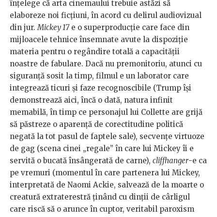
înțelege că arta cinemaului trebuie astăzi să
elaboreze noi ficțiuni, în acord cu delirul audiovizual
din jur.
Mickey 17
e o superproducție care face din
mijloacele tehnice însemnate avute la dispoziție
materia pentru o regândire totală a capacității
noastre de fabulare. Dacă nu premonitoriu, atunci cu
siguranță sosit la timp, filmul e un laborator care
integrează ticuri și faze recognoscibile (Trump își
demonstrează aici, încă o dată, natura infinit
memabilă, în timp ce personajul lui Collette are grijă
să păstreze o aparență de corectitudine politică
negată la tot pasul de faptele sale), secvențe virtuoze
de gag (scena cinei „regale” în care lui Mickey îi e
servită o bucată însângerată de carne),
cliffhanger
-e ca
pe vremuri (momentul în care partenera lui Mickey,
interpretată de Naomi Ackie, salvează de la moarte o
creatură extraterestră ținând cu dinții de cârligul
care riscă să o arunce în cuptor, veritabil paroxism