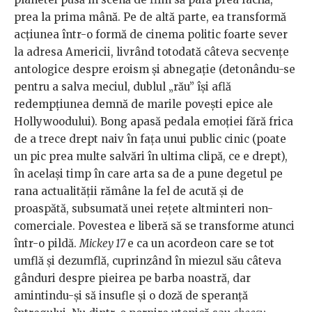
prea la prima mână. Pe de altă parte, ea transformă
acțiunea într-o formă de cinema politic foarte sever
la adresa Americii, livrând totodată câteva secvențe
antologice despre eroism și abnegație (detonându-se
pentru a salva meciul, dublul „rău” își află
redempțiunea demnă de marile povești epice ale
Hollywoodului). Bong apasă pedala emoției fără frica
de a trece drept naiv în fața unui public cinic (poate
un pic prea multe salvări în ultima clipă, ce e drept),
în același timp în care arta sa de a pune degetul pe
rana actualității rămâne la fel de acută și de
proaspătă, subsumată unei rețete altminteri non-
comerciale. Povestea e liberă să se transforme atunci
într-o pildă.
Mickey 17
e ca un acordeon care se tot
umflă și dezumflă, cuprinzând în miezul său câteva
gânduri despre pieirea pe barba noastră, dar
amintindu-și să insufle și o doză de speranță