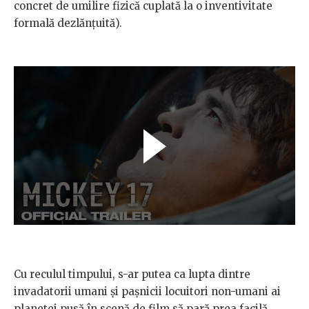
concret de umilire fizică cuplată la o inventivitate
formală dezlănțuită).
Cu reculul timpului, s-ar putea ca lupta dintre
invadatorii umani și pașnicii locuitori non-umani ai
planetei pusă în scenă de film să pară prea facilă,