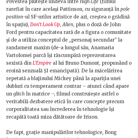
Povestea plutește undeva între
High Life
(filmul
rarefiat în care același Pattinson, cu siguranță în
pole
position
-ul SF-urilor artistice de azi, creștea o grădină
în spațiu),
Don’t Look Up
,
Alien
, plus o doză de John
Ford pentru capacitatea rară de a figura o comunitate
și de a utiliza conceptul de „personaj secundar” la
randament maxim (de-a lungul său, Anamaria
Vartolomei parcă își răscumpără reprezentarea
sexistă din
L’Empire
al lui Bruno Dumont, propunând o
eroină senzuală ȘI emancipată). De la măcelărirea
repetată a blajinului Mickey până la apariția unei
dubluri cu temperament contrar – atunci când apare
un
glitch
în matrice –, filmul construiește astfel o
veritabilă dezbatere etică în care concepte precum
corporalitatea sau încrederea în tehnologie își
recapătă toată miza dătătoare de frison.
De fapt, grație manipulărilor tehnologice, Bong