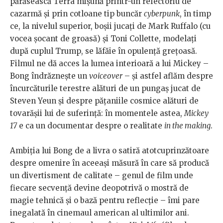
părăsească Terra mișună printr-un refectoriu de
cazarmă și prin cotloane tip buncăr
cyberpunk
, în timp
ce, la nivelul superior, boșii jucați de Mark Ruffalo (cu
vocea șocant de groasă) și Toni Collette, modelați
după cuplul Trump, se lăfăie în opulență grețoasă.
Filmul ne dă acces la lumea interioară a lui Mickey –
Bong îndrăznește un
voiceover
– și astfel aflăm despre
încurcăturile terestre alături de un pungaș jucat de
Steven Yeun și despre pățaniile cosmice alături de
tovarășii lui de suferință: în momentele astea,
Mickey
17
e ca un documentar despre o realitate
in the making
.
Ambiția lui Bong de a livra o satiră atotcuprinzătoare
despre omenire în aceeași măsură în care să producă
un divertisment de calitate – genul de film unde
fiecare secvență devine deopotrivă o mostră de
magie tehnică și o bază pentru reflecție – îmi pare
inegalată în cinemaul american al ultimilor ani.