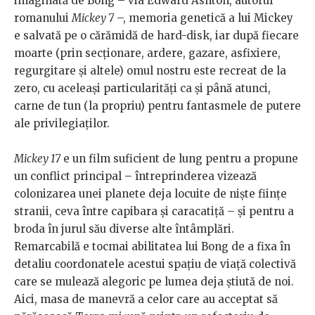
imaginată de Bong – via Edward Ashton, autorul
romanului
Mickey 7
–, memoria genetică a lui Mickey
e salvată pe o cărămidă de hard-disk, iar după fiecare
moarte (prin secționare, ardere, gazare, asfixiere,
regurgitare și altele) omul nostru este recreat de la
zero, cu aceleași particularități ca și până atunci,
carne de tun (la propriu) pentru fantasmele de putere
ale privilegiaților.
Mickey 17
e un film suficient de lung pentru a propune
un conflict principal – întreprinderea vizează
colonizarea unei planete deja locuite de niște ființe
stranii, ceva între capibara și caracatiță – și pentru a
broda în jurul său diverse alte întâmplări.
Remarcabilă e tocmai abilitatea lui Bong de a fixa în
detaliu coordonatele acestui spațiu de viață colectivă
care se mulează alegoric pe lumea deja știută de noi.
Aici, masa de manevră a celor care au acceptat să