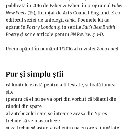
publicată în 2016 de Faber & Faber, în programul
Faber
New Poets
(15), finanțat de Arts Council England. E co-
editorul seriei de antologii
clinic
. Poemele lui au
apărut în
Poetry London
și în seriile
Salt's Best British
Poetry
și scrie articole pentru
PN Review
și
i-D
.
Poem apărut în numărul 1/2016 al revistei
Zona nouă
.
Pur și simplu știi
că limitele există pentru a fi testate, și toată lumea
știe
(pentru că el nu se va opri din vorbit) că băiatul din
rândul din spate
al autobuzului care se întoarce acasă din Ypres
trebuie să se masturbeze
și va trebui să aștepte cel puțin patru ore și jumătate