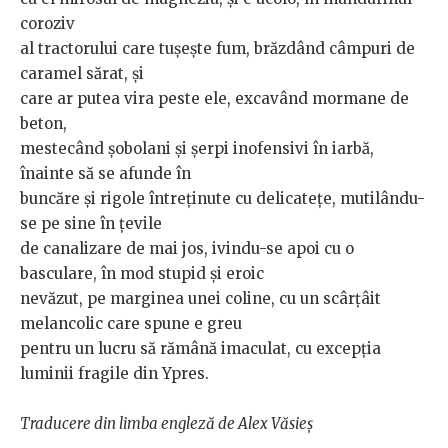
coroziv
al tractorului care tușește fum, brăzdând câmpuri de
caramel sărat, și
care ar putea vira peste ele, excavând mormane de
beton,
mestecând șobolani și șerpi inofensivi în iarbă,
înainte să se afunde în
buncăre și rigole întreținute cu delicatețe, mutilându-
se pe sine în țevile
de canalizare de mai jos, ivindu-se apoi cu o
basculare, în mod stupid și eroic
nevăzut, pe marginea unei coline, cu un scârțâit
melancolic care spune e greu
pentru un lucru să rămână imaculat, cu excepția
luminii fragile din Ypres.
Traducere din limba engleză de Alex Văsieș