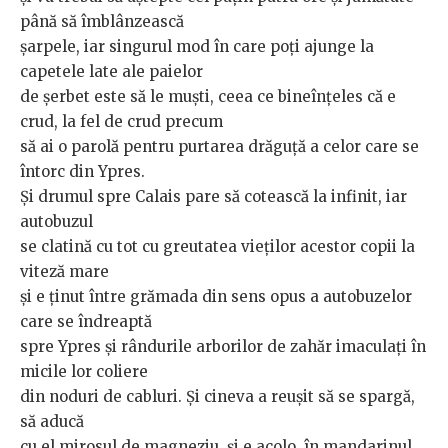
până să îmblânzească
șarpele, iar singurul mod în care poți ajunge la
capetele late ale paielor
de șerbet este să le muști, ceea ce bineînțeles că e
crud, la fel de crud precum
să ai o parolă pentru purtarea drăguță a celor care se
întorc din Ypres.
Și drumul spre Calais pare să cotească la infinit, iar
autobuzul
se clatină cu tot cu greutatea vieților acestor copii la
viteză mare
și e ținut între grămada din sens opus a autobuzelor
care se îndreaptă
spre Ypres și rândurile arborilor de zahăr imaculați în
micile lor coliere
din noduri de cabluri. Și cineva a reușit să se spargă,
să aducă
cu el mirosul de magneziu, și e acolo, în mandarinul