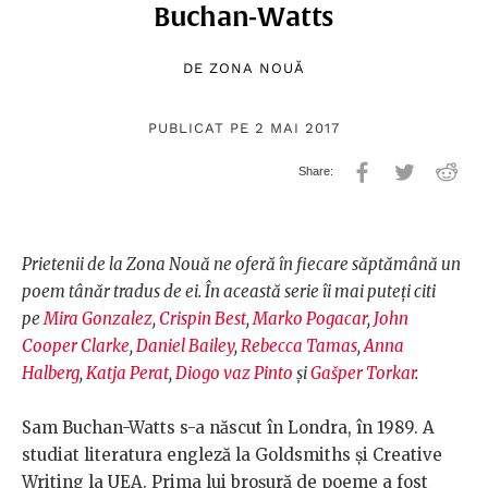
Buchan-Watts
DE
ZONA NOUĂ
PUBLICAT PE 2 MAI 2017
Prietenii de la Zona Nouă ne oferă în fiecare săptămână un
poem tânăr tradus de ei. În această serie îi mai puteți citi
pe
Mira Gonzalez
,
Crispin Best
,
Marko Pogacar
,
John
Cooper Clarke
,
Daniel Bailey
,
Rebecca Tamas
,
Anna
Halberg
,
Katja Perat
,
Diogo vaz Pinto
și
Gašper Torkar
.
Sam Buchan-Watts s-a născut în Londra, în 1989. A
studiat literatura engleză la Goldsmiths și Creative
Writing la UEA. Prima lui broșură de poeme a fost