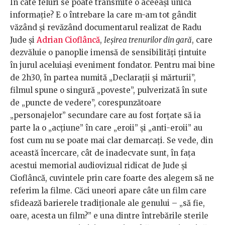
În câte feluri se poate transmite o aceeași unică
informație? E o întrebare la care m-am tot gândit
văzând și revăzând documentarul realizat de Radu
Jude și
Adrian Cioflâncă
,
Ieșirea trenurilor din gară
, care
dezvăluie o panoplie imensă de sensibilități țintuite
în jurul aceluiași eveniment fondator. Pentru mai bine
de 2h30, în partea numită „Declarații și mărturii”,
filmul spune o singură „poveste”, pulverizată în sute
de „puncte de vedere”, corespunzătoare
„personajelor” secundare care au fost forțate să ia
parte la o „acțiune” în care „eroii” și „anti-eroii” au
fost cum nu se poate mai clar demarcați. Se vede, din
această încercare, cât de inadecvate sunt, în fața
acestui memorial audiovizual ridicat de Jude și
Cioflâncă, cuvintele prin care foarte des alegem să ne
referim la filme. Căci uneori apare câte un film care
sfidează barierele tradiționale ale genului – „să fie,
oare, acesta un film?” e una dintre întrebările sterile