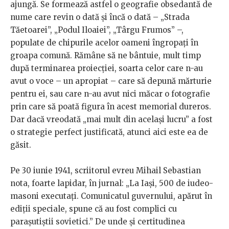
ajungă. Se formează astfel o geografie obsedantă de
nume care revin o dată și încă o dată – „Strada
Tăetoarei”, „Podul Iloaiei”, „Târgu Frumos” –,
populate de chipurile acelor oameni îngropați în
groapa comună. Rămâne să ne bântuie, mult timp
după terminarea proiecției, soarta celor care n-au
avut o voce – un apropiat – care să depună mărturie
pentru ei, sau care n-au avut nici măcar o fotografie
prin care să poată figura în acest memorial dureros.
Dar dacă vreodată „mai mult din același lucru” a fost
o strategie perfect justificată, atunci aici este ea de
găsit.
Pe 30 iunie 1941, scriitorul evreu Mihail Sebastian
nota, foarte lapidar, în jurnal: „La Iași, 500 de iudeo-
masoni executați. Comunicatul guvernului, apărut în
ediții speciale, spune că au fost complici cu
parașutiștii sovietici.” De unde și certitudinea