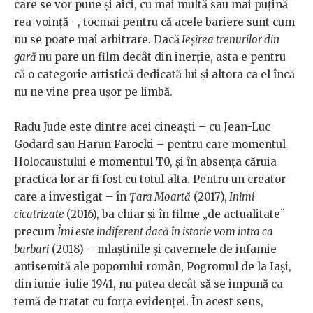
care se vor pune și aici, cu mai multă sau mai puțină
rea-voință –, tocmai pentru că acele bariere sunt cum
nu se poate mai arbitrare. Dacă
Ieșirea trenurilor din
gară
nu pare un film decât din inerție, asta e pentru
că o categorie artistică dedicată lui și altora ca el încă
nu ne vine prea ușor pe limbă.
Radu Jude este dintre acei cineaști – cu Jean-Luc
Godard sau Harun Farocki – pentru care momentul
Holocaustului e momentul T0, și în absența căruia
practica lor ar fi fost cu totul alta. Pentru un creator
care a investigat – în
Țara Moartă
(2017),
Inimi
cicatrizate
(2016), ba chiar și în filme „de actualitate”
precum
Îmi este indiferent dacă în istorie vom intra ca
barbari
(2018) – mlaștinile și cavernele de infamie
antisemită ale poporului român, Pogromul de la Iași,
din iunie-iulie 1941, nu putea decât să se impună ca
temă de tratat cu forța evidenței. În acest sens,