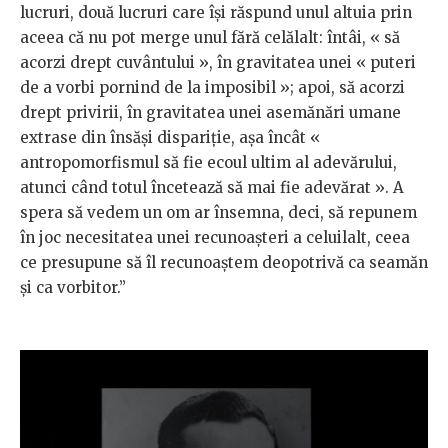
lucruri, două lucruri care își răspund unul altuia prin
aceea că nu pot merge unul fără celălalt: întâi, « să
acorzi drept cuvântului », în gravitatea unei « puteri
de a vorbi pornind de la imposibil »; apoi, să acorzi
drept privirii, în gravitatea unei asemănări umane
extrase din însăși dispariție, așa încât «
antropomorfismul să fie ecoul ultim al adevărului,
atunci când totul încetează să mai fie adevărat ». A
spera să vedem un om ar însemna, deci, să repunem
în joc necesitatea unei recunoașteri a celuilalt, ceea
ce presupune să îl recunoaștem deopotrivă ca seamăn
și ca vorbitor.”