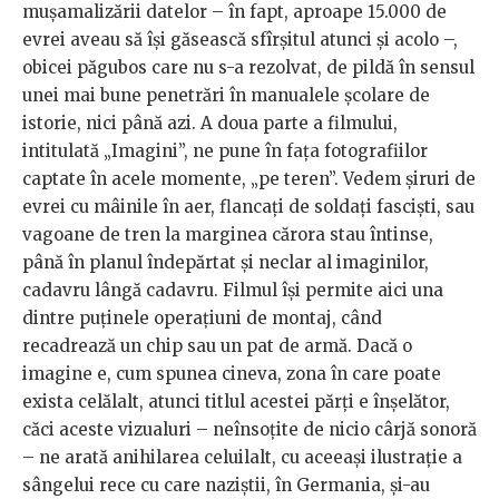
mușamalizării datelor – în fapt, aproape 15.000 de
evrei aveau să își găsească sfîrșitul atunci și acolo –,
obicei păgubos care nu s-a rezolvat, de pildă în sensul
unei mai bune penetrări în manualele școlare de
istorie, nici până azi. A doua parte a filmului,
intitulată „Imagini”, ne pune în fața fotografiilor
captate în acele momente, „pe teren”. Vedem șiruri de
evrei cu mâinile în aer, flancați de soldați fasciști, sau
vagoane de tren la marginea cărora stau întinse,
până în planul îndepărtat și neclar al imaginilor,
cadavru lângă cadavru. Filmul își permite aici una
dintre puținele operațiuni de montaj, când
recadrează un chip sau un pat de armă. Dacă o
imagine e, cum spunea cineva, zona în care poate
exista celălalt, atunci titlul acestei părți e înșelător,
căci aceste vizualuri – neînsoțite de nicio cârjă sonoră
– ne arată anihilarea celuilalt, cu aceeași ilustrație a
sângelui rece cu care naziștii, în Germania, și-au