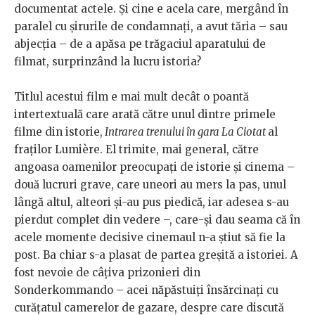
documentat actele. Și cine e acela care, mergând în
paralel cu șirurile de condamnați, a avut tăria – sau
abjecția – de a apăsa pe trăgaciul aparatului de
filmat, surprinzând la lucru istoria?
Titlul acestui film e mai mult decât o poantă
intertextuală care arată către unul dintre primele
filme din istorie,
Intrarea trenului în gara La Ciotat
al
fraților Lumière. El trimite, mai general, către
angoasa oamenilor preocupați de istorie și cinema –
două lucruri grave, care uneori au mers la pas, unul
lângă altul, alteori și-au pus piedică, iar adesea s-au
pierdut complet din vedere –, care-și dau seama că în
acele momente decisive cinemaul n-a știut să fie la
post. Ba chiar s-a plasat de partea greșită a istoriei. A
fost nevoie de câțiva prizonieri din
Sonderkommando – acei năpăstuiți însărcinați cu
curățatul camerelor de gazare, despre care discută