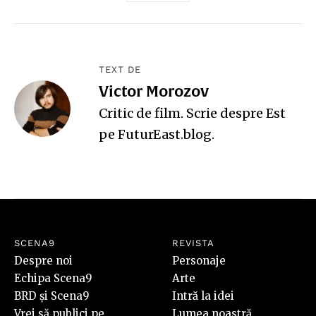
TEXT DE
Victor Morozov
Critic de film. Scrie despre Est
pe
FuturEast.blog
.
SCENA9
REVISTA
Despre noi
Personaje
Echipa Scena9
Arte
BRD și Scena9
Intră la idei
Vrei să publici pe
Lumea noastră