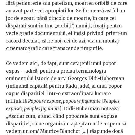
fără pedanterie sau patetism, moartea oribilă de care
au avut parte cei apropiați lor. Se formează astfel un
joc de ecouri până dincolo de moarte, în care cei
dispăruți sunt în fine „vorbiți”, numiți, fixați pentru
vecie grație documentului, ei înșiși privind, printr-un
racord decalat, către noi, cei de azi, via un montaj
cinematografic care transcende timpurile.
Ce vedem aici, de fapt, sunt cetățenii unui popor
expus – adică, pentru a prelua terminologia
eminentului istoric de artă Georges Didi-Huberman
(influență capitală pentru Radu Jude), ai unui popor
expus dispariției. Într-o extraordinară lucrare
intitulată
Popoare expuse, popoare figurante
[
Peuples
exposés, peuples figurants
], Didi-Huberman notează:
„Așadar cum, atunci când popoarele sunt expuse
dispariției, să ne organizăm așteptarea de a spera să
vedem un om? Maurice Blanchot [...] răspunde două