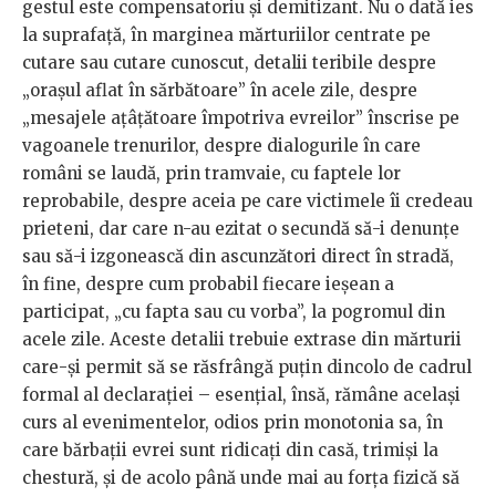
gestul este compensatoriu și demitizant. Nu o dată ies
la suprafață, în marginea mărturiilor centrate pe
cutare sau cutare cunoscut, detalii teribile despre
„orașul aflat în sărbătoare” în acele zile, despre
„mesajele ațâțătoare împotriva evreilor” înscrise pe
vagoanele trenurilor, despre dialogurile în care
români se laudă, prin tramvaie, cu faptele lor
reprobabile, despre aceia pe care victimele îi credeau
prieteni, dar care n-au ezitat o secundă să-i denunțe
sau să-i izgonească din ascunzători direct în stradă,
în fine, despre cum probabil fiecare ieșean a
participat, „cu fapta sau cu vorba”, la pogromul din
acele zile. Aceste detalii trebuie extrase din mărturii
care-și permit să se răsfrângă puțin dincolo de cadrul
formal al declarației – esențial, însă, rămâne același
curs al evenimentelor, odios prin monotonia sa, în
care bărbații evrei sunt ridicați din casă, trimiși la
chestură, și de acolo până unde mai au forța fizică să