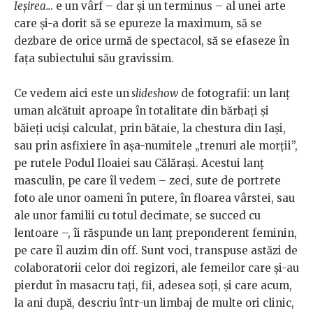
Ieșirea..
. e un vârf – dar și un terminus – al unei arte
care și-a dorit să se epureze la maximum, să se
dezbare de orice urmă de spectacol, să se efaseze în
fața subiectului său gravissim.
Ce vedem aici este un
slideshow
de fotografii: un lanț
uman alcătuit aproape în totalitate din bărbați și
băieți uciși calculat, prin bătaie, la chestura din Iași,
sau prin asfixiere în așa-numitele „trenuri ale morții”,
pe rutele Podul Iloaiei sau Călărași. Acestui lanț
masculin, pe care îl vedem – zeci, sute de portrete
foto ale unor oameni în putere, în floarea vârstei, sau
ale unor familii cu totul decimate, se succed cu
lentoare –, îi răspunde un lanț preponderent feminin,
pe care îl auzim din off. Sunt voci, transpuse astăzi de
colaboratorii celor doi regizori, ale femeilor care și-au
pierdut în masacru tați, fii, adesea soți, și care acum,
la ani după, descriu într-un limbaj de multe ori clinic,