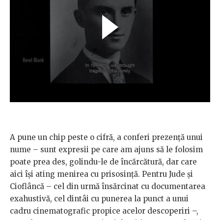
A pune un chip peste o cifră, a conferi prezență unui
nume – sunt expresii pe care am ajuns să le folosim
poate prea des, golindu-le de încărcătură, dar care
aici își ating menirea cu prisosință. Pentru Jude și
Cioflâncă – cel din urmă însărcinat cu documentarea
exahustivă, cel dintâi cu punerea la punct a unui
cadru cinematografic propice acelor descoperiri –,