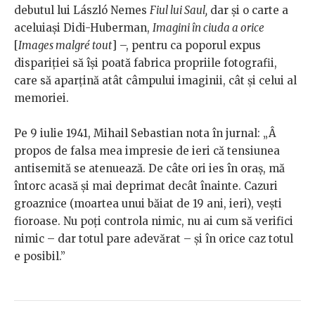
debutul lui László Nemes
Fiul lui Saul,
dar și o carte a
aceluiași Didi-Huberman,
Imagini în ciuda a orice
[
Images malgré tout
] –, pentru ca poporul expus
dispariției să își poată fabrica propriile fotografii,
care să aparțină atât câmpului imaginii, cât și celui al
memoriei.
Pe 9 iulie 1941, Mihail Sebastian nota în jurnal: „Â
propos de falsa mea impresie de ieri că tensiunea
antisemită se atenuează. De câte ori ies în oraş, mă
întorc acasă şi mai deprimat decât înainte. Cazuri
groaznice (moartea unui băiat de 19 ani, ieri), veşti
fioroase. Nu poţi controla nimic, nu ai cum să verifici
nimic – dar totul pare adevărat – şi în orice caz totul
e posibil.”