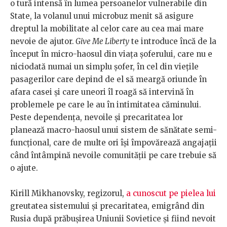
o tură intensă în lumea persoanelor vulnerabile din
State, la volanul unui microbuz menit să asigure
dreptul la mobilitate al celor care au cea mai mare
nevoie de ajutor.
Give Me Liberty
te introduce încă de la
început în micro-haosul din viața șoferului, care nu e
niciodată numai un simplu șofer, în cel din viețile
pasagerilor care depind de el să meargă oriunde în
afara casei și care uneori îl roagă să intervină în
problemele pe care le au în intimitatea căminului.
Peste dependența, nevoile și precaritatea lor
planează macro-haosul unui sistem de sănătate semi-
funcțional, care de multe ori își împovărează angajații
când întâmpină nevoile comunității pe care trebuie să
o ajute.
Kirill Mikhanovsky, regizorul,
a cunoscut pe pielea lui
greutatea sistemului și precaritatea, emigrând din
Rusia după prăbușirea Uniunii Sovietice și fiind nevoit