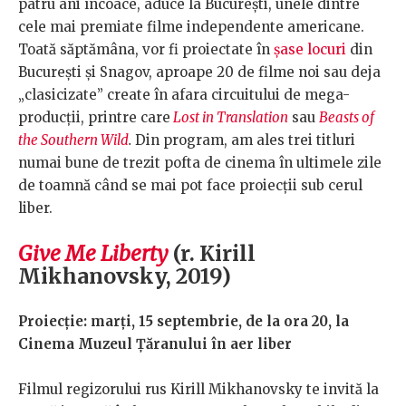
patru ani încoace, aduce la București, unele dintre
cele mai premiate filme independente americane.
Toată săptămâna, vor fi proiectate în
șase locuri
din
București și Snagov, aproape 20 de filme noi sau deja
„clasicizate” create în afara circuitului de mega-
producții, printre care
Lost in Translation
sau
Beasts of
the Southern Wild
.
Din program, am ales trei titluri
numai bune de trezit pofta de cinema în ultimele zile
de toamnă când se mai pot face proiecții sub cerul
liber.
Give Me Liberty
(r. Kirill
Mikhanovsky, 2019)
Proiecție: marți, 15 septembrie, de la ora 20, la
Cinema Muzeul Țăranului în aer liber
Filmul regizorului rus Kirill Mikhanovsky te invită la