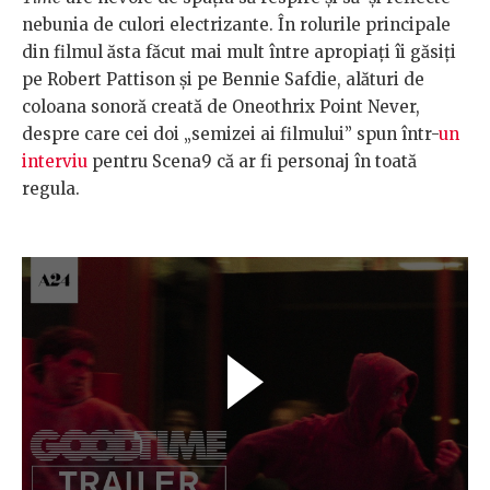
nebunia de culori electrizante. În rolurile principale
din filmul ăsta făcut mai mult între apropiați îi găsiți
pe Robert Pattison și pe Bennie Safdie, alături de
coloana sonoră creată de Oneothrix Point Never,
despre care cei doi „semizei ai filmului” spun într-
un
interviu
pentru Scena9 că ar fi personaj în toată
regula.