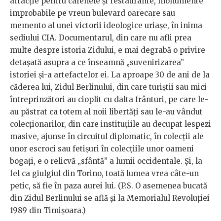
atracție pentru cafenele și restaurante, monumente
improbabile pe vreun bulevard oarecare sau
memento al unei victorii ideologice uriașe, în inima
sediului CIA. Documentarul, din care nu afli prea
multe despre istoria Zidului, e mai degrabă o privire
detașată asupra a ce înseamnă „suvenirizarea”
istoriei și-a artefactelor ei. La aproape 30 de ani de la
căderea lui, Zidul Berlinului, din care turiștii sau mici
întreprinzători au cioplit cu dalta frânturi, pe care le-
au păstrat ca totem al noii libertăți sau le-au vândut
colecționarilor, din care instituțiile au decupat lespezi
masive, ajunse în circuitul diplomatic, în colecții ale
unor escroci sau fetișuri în colecțiile unor oameni
bogați, e o relicvă „sfântă” a lumii occidentale. Și, la
fel ca giulgiul din Torino, toată lumea vrea câte-un
petic, să fie în paza aurei lui. (P.S. O asemenea bucată
din Zidul Berlinului se află și la Memorialul Revoluției
1989 din Timișoara.)