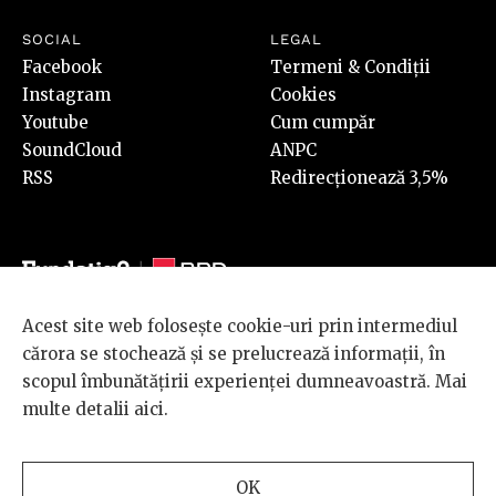
SOCIAL
LEGAL
Facebook
Termeni & Condiții
Instagram
Cookies
Youtube
Cum cumpăr
SoundCloud
ANPC
RSS
Redirecționează 3,5%
Acest site web folosește cookie-uri prin intermediul
© 2026 BRD Groupe Société Générale, toate drepturile rezervate.
cărora se stochează și se prelucrează informații, în
Scena 9 este un proiect sustinut de
BRD GROUPE SOCIÉTÉ
scopul îmbunătățirii experienței dumneavoastră. Mai
GÉNÉRALE
.
multe detalii
aici
.
Design and development
OK