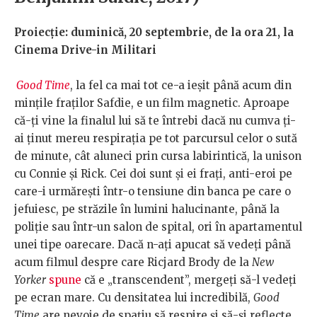
Proiecție: duminică, 20 septembrie, de la ora 21, la
Cinema Drive-in Militari
Good Time
, la fel ca mai tot ce-a ieșit până acum din
mințile fraților Safdie, e un film magnetic. Aproape
că-ți vine la finalul lui să te întrebi dacă nu cumva ți-
ai ținut mereu respirația pe tot parcursul celor o sută
de minute, cât aluneci prin cursa labirintică, la unison
cu Connie și Rick. Cei doi sunt și ei frați, anti-eroi pe
care-i urmărești într-o tensiune din banca pe care o
jefuiesc, pe străzile în lumini halucinante, până la
poliție sau într-un salon de spital, ori în apartamentul
unei tipe oarecare. Dacă n-ați apucat să vedeți până
acum filmul despre care Ricjard Brody de la
New
Yorker
spune
că e „transcendent”, mergeți să-l vedeți
pe ecran mare. Cu densitatea lui incredibilă,
Good
Time
are nevoie de spațiu să respire și să-și reflecte