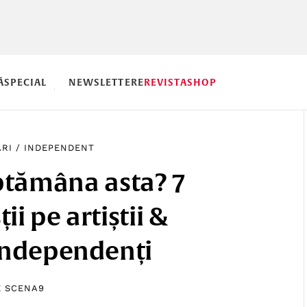
Ă
SPECIAL
NEWSLETTERE
REVISTA
SHOP
RI
/
INDEPENDENT
ptămâna asta? 7
ții pe artiștii &
 independenți
E
SCENA9