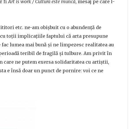
r fi
Art is work / Cultura este muncă
, mesaj pe care l-
 cititori etc. ne-am obișbuit cu o abundență de
cu toții implicațiile faptului că arta presupune
 fac lumea mai bună și ne limpezesc realitatea au
erioadă teribil de fragilă și tulbure. Am privit în
n care ne putem exersa solidaritatea cu artiștii,
ista e însă doar un punct de pornire: voi ce ne