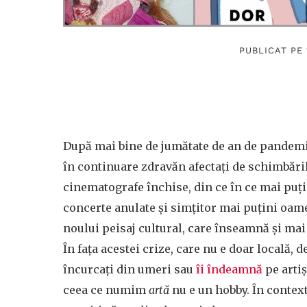
PUBLICAT PE
După mai bine de jumătate de an de pandemie,
în continuare zdravăn afectați de schimbări
cinematografe închise, din ce în ce mai puți
concerte anulate și simțitor mai puțini oame
noului peisaj cultural, care înseamnă și mai 
În fața acestei crize, care nu e doar locală, de
încurcați din umeri sau
îi îndeamnă
pe artiș
ceea ce numim
artă
nu e un hobby. În context