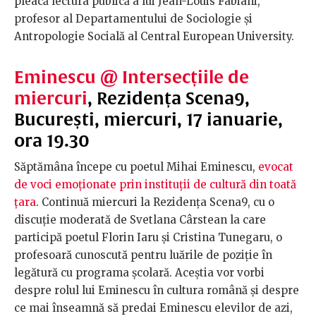
pleacă lectura publică a lui Jean-Louis Fabiani,
profesor al Departamentului de Sociologie și
Antropologie Socială al Central European University.
Eminescu @ Intersecțiile de
miercuri
, Rezidența Scena9,
București, miercuri, 17 ianuarie,
ora 19.30
Săptămâna începe cu poetul Mihai Eminescu,
evocat
de voci emoționate prin instituții de cultură din toată
țara
. Continuă miercuri la Rezidența Scena9, cu o
discuție moderată de Svetlana Cârstean la care
participă poetul Florin Iaru și Cristina Tunegaru, o
profesoară cunoscută pentru luările de poziție în
legătură cu programa școlară. Aceștia vor vorbi
despre rolul lui Eminescu în cultura română și despre
ce mai înseamnă să predai Eminescu elevilor de azi,