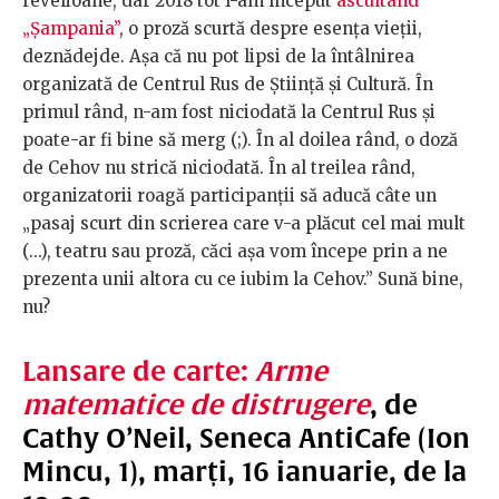
revelioane, dar 2018 tot l-am început
ascultând
„Șampania”
, o proză scurtă despre esența vieții,
deznădejde. Așa că nu pot lipsi de la întâlnirea
organizată de Centrul Rus de Știință și Cultură. În
primul rând, n-am fost niciodată la Centrul Rus și
poate-ar fi bine să merg (;). În al doilea rând, o doză
de Cehov nu strică niciodată. În al treilea rând,
organizatorii roagă participanții să aducă câte un
„pasaj scurt din scrierea care v-a plăcut cel mai mult
(...), teatru sau proză, căci așa vom începe prin a ne
prezenta unii altora cu ce iubim la Cehov.” Sună bine,
nu?
Lansare de carte:
Arme
matematice de distrugere
, de
Cathy O’Neil, Seneca AntiCafe (Ion
Mincu, 1), marți, 16 ianuarie, de la