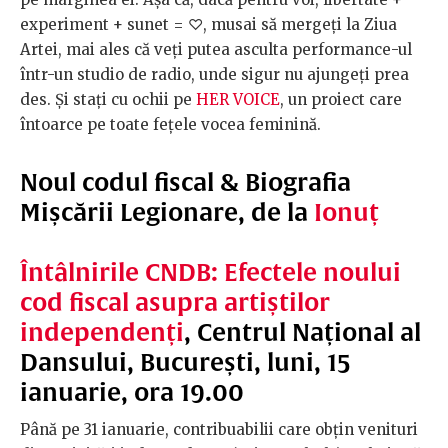
experiment + sunet = ♡, musai să mergeți la Ziua
Artei, mai ales că veți putea asculta performance-ul
într-un studio de radio, unde sigur nu ajungeți prea
des. Și stați cu ochii pe
HER VOICE
, un proiect care
întoarce pe toate fețele vocea feminină.
Noul codul fiscal & Biografia
Mișcării Legionare, de la
Ionuț
Întâlnirile CNDB: Efectele noului
cod fiscal asupra artiștilor
independenți
, Centrul Național al
Dansului, București, luni, 15
ianuarie, ora 19.00
Până pe 31 ianuarie, contribuabilii care obțin venituri