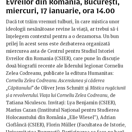
Evreilor din Romania, București,
miercuri, 17 ianuarie, ora 14.00
Dacă tot trăim vremuri tulburi, în care mistica unor
ideologii nesănătoase revine la viață, ar trebui să-i
înțelegem contextul pentru a o dezamorsa. Un bun
prilej în acest sens este dezbaterea organizată
miercurea asta de Centrul pentru Studiul Istoriei
Evreilor din Romania (CSIER), care pune în discuție
două biografii recente ale liderului legionar Corneliu
Zelea Codreanu, publicate la editura Humanitas:
Corneliu Zelea Codreanu. Ascensiunea și căderea
„Căpitanului”
de Oliver Jens Schmitt și
Mistica rugăciunii
și a revolverului. Viața lui Corneliu Zelea Codreanu
, de
Tatiana Niculescu. Invitați: Lya Benjamin (CSIER),
Marius Cazan (Institutul Național pentru Studierea
Holocaustului din România „Elie Wiesel”), Adrian
Cioflâncă (CSIER), Florin Müller (Facultatea de Istorie,