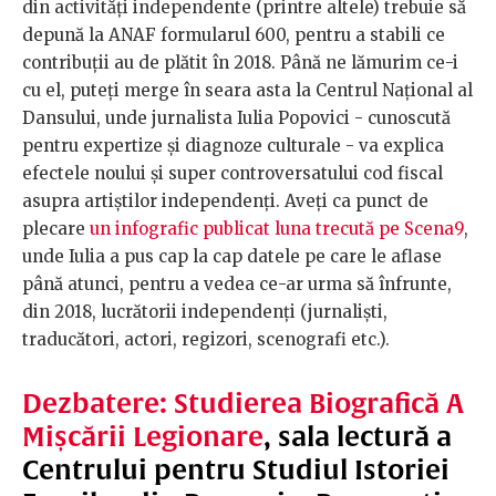
din activități independente (printre altele) trebuie să
depună la ANAF formularul 600, pentru a stabili ce
contribuții au de plătit în 2018. Până ne lămurim ce-i
cu el, puteți merge în seara asta la Centrul Național al
Dansului, unde jurnalista Iulia Popovici - cunoscută
pentru expertize și diagnoze culturale - va explica
efectele noului și super controversatului cod fiscal
asupra artiștilor independenți. Aveți ca punct de
plecare
un infografic publicat luna trecută pe Scena9
,
unde Iulia a pus cap la cap datele pe care le aflase
până atunci, pentru a vedea ce-ar urma să înfrunte,
din 2018, lucrătorii independenți (jurnaliști,
traducători, actori, regizori, scenografi etc.).
Dezbatere: Studierea Biografică A
Mișcării Legionare
, sala lectură a
Centrului pentru Studiul Istoriei