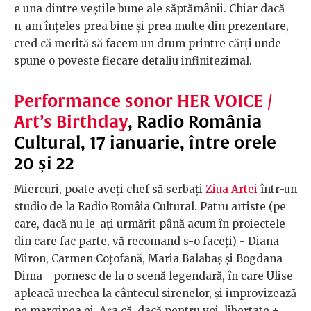
e una dintre veștile bune ale săptămânii. Chiar dacă
n-am înțeles prea bine și prea multe din prezentare,
cred că merită să facem un drum printre cărți unde
spune o poveste fiecare detaliu infinitezimal.
Performance sonor HER VOICE /
Art’s Birthday
, Radio România
Cultural, 17 ianuarie, între orele
20 și 22
Miercuri, poate aveți chef să serbați
Ziua Artei
într-un
studio de la Radio Româia Cultural. Patru artiste (pe
care, dacă nu le-ați urmărit până acum în proiectele
din care fac parte, vă recomand s-o faceți) - Diana
Miron, Carmen Coțofană, Maria Balabaș și Bogdana
Dima - pornesc de la o scenă legendară, în care Ulise
apleacă urechea la cântecul sirenelor, și improvizează
pe marginea ei. Așa că, dacă pentru voi, libertate +