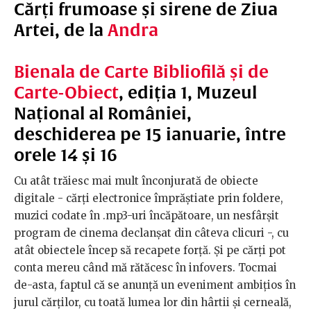
Cărți frumoase și sirene de Ziua
Artei, de la
Andra
Bienala de Carte Bibliofilă și de
Carte-Obiect
, ediția 1, Muzeul
Național al României,
deschiderea pe 15 ianuarie, între
orele 14 și 16
Cu atât trăiesc mai mult înconjurată de obiecte
digitale - cărți electronice împrăștiate prin foldere,
muzici codate în .mp3-uri încăpătoare, un nesfârșit
program de cinema declanșat din câteva clicuri -, cu
atât obiectele încep să recapete forță. Și pe cărți pot
conta mereu când mă rătăcesc în infovers. Tocmai
de-asta, faptul că se anunță un eveniment ambițios în
jurul cărților, cu toată lumea lor din hârtii și cerneală,