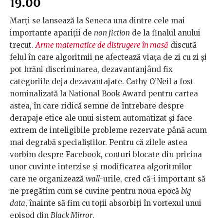
19.00
Marți se lansează la Seneca una dintre cele mai
importante apariții de
non fiction
de la finalul anului
trecut.
Arme matematice de distrugere în masă
discută
felul în care algoritmii ne afectează viața de zi cu zi și
pot hrăni discriminarea, dezavantanjând fix
categoriile deja dezavantajate. Cathy O’Neil a fost
nominalizată la National Book Award pentru cartea
astea, în care ridică semne de întrebare despre
derapaje etice ale unui sistem automatizat și face
extrem de inteligibile probleme rezervate până acum
mai degrabă specialiștilor. Pentru că zilele astea
vorbim despre Facebook, conturi blocate din pricina
unor cuvinte interzise și modificarea algoritmilor
care ne organizează
wall
-urile, cred că-i important să
ne pregătim cum se cuvine pentru noua epocă
big
data
, înainte să fim cu toții absorbiți în vortexul unui
episod din
Black Mirror
.