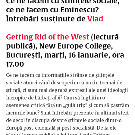
Ce ne facem cu științele sociale,
ce ne facem cu Eminescu?
Întrebări susținute de
Vlad
Getting Rid of the West
(lectură
publică), New Europe College,
București, marți, 16 ianuarie, ora
17.00
Ce ne facem cu informațiile strânse de științele
sociale atunci când descoperim că nu țin tocmai de
știință, ci sunt mai degrabă expresii ale unei ideologii
încropite de bărbați albi? Cum să înghițim o
asemenea critică fără un „guilt trip” și cum să păstrăm
lucrurile bune? Sunt întrebări prezente în ultimul sfert
de secol în discuția despre științele sociale dintr-o
Europă post-colonială și post-socialistă. De la ele