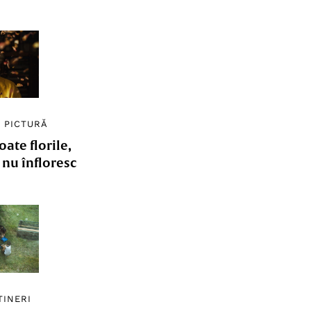
/
PICTURĂ
ate florile,
e nu înfloresc
TINERI