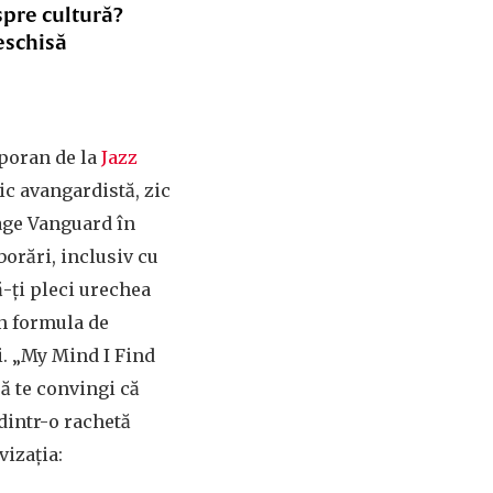
spre cultură?
eschisă
mporan de la
Jazz
ic avangardistă, zic
age Vanguard în
orări, inclusiv cu
ă-ți pleci urechea
în formula de
. „My Mind I Find
ă te convingi că
dintr-o rachetă
vizația: