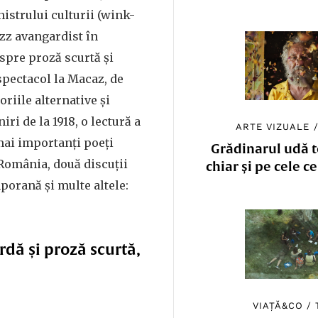
istrului culturii (wink-
zz avangardist în
espre proză scurtă și
spectacol la Macaz, de
oriile alternative și
ri de la 1918, o lectură a
ARTE VIZUALE
mai importanți poeți
Grădinarul udă to
omânia, două discuții
chiar și pe cele c
porană și multe altele:
rdă și proză scurtă,
VIAȚĂ&CO
/