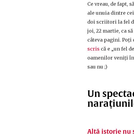
Ce vreau, de fapt, 
ale unuia dintre ce
doi scriitori la fe
joi, 22 martie, ca 
câteva pagini. Poți 
scris
că e „un fel de
oamenilor veniți în
sau nu ;)
Un spectac
narațiunil
Altă istorie nu