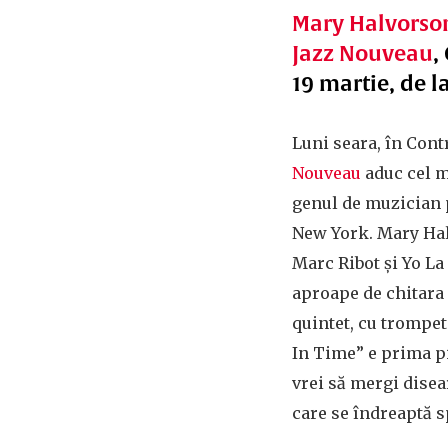
Mary Halvorson
Jazz Nouveau
,
19 martie, de l
Luni seara, în Cont
Nouveau
aduc cel m
genul de muzician p
New York. Mary Hal
Marc Ribot și Yo La 
aproape de chitara e
quintet, cu trompe
In Time” e prima p
vrei să mergi dise
care se îndreaptă s