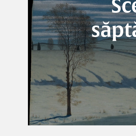
Sc
săpt