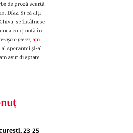
rbe de proză scurtă
t Díaz. Și că alți
Chivu, se întâlnesc
lumea conținută în
te-așa o pierzi
,
am
 al speranței și-al
 am avut dreptate
onuţ
cureşti, 23-25