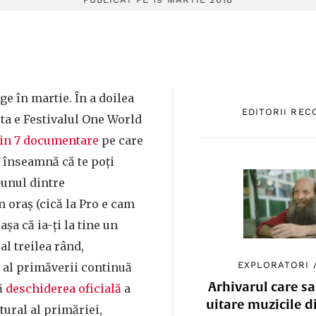
ge în martie. În a doilea
EDITORII RE
ta e Festivalul One World
țin 7 documentare
pe care
ce înseamnă că te poți
r-unul dintre
 oraș (cică la Pro e cam
așa că ia-ți la tine un
 al treilea rând,
EXPLORATORI
 al primăverii continuă
Arhivarul care sa
ă
deschiderea oficială
a
uitare muzicile d
tural al primăriei,