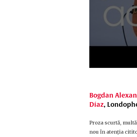
Bogdan Alexand
Díaz
, Londopho
Proza scurtă, mult
nou în atenția citit