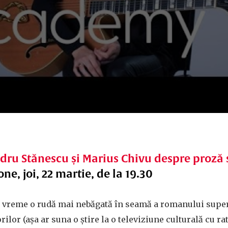
ru Stănescu și Marius Chivu despre proză s
ne, joi, 22 martie, de la 19.30
ă vreme o rudă mai nebăgată în seamă a romanului super
orilor (așa ar suna o știre la o televiziune culturală cu ra