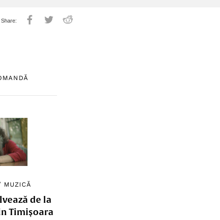
COMANDĂ
/
MUZICĂ
lvează de la
in Timișoara