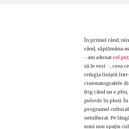
În primul rând, nin
rând, săptămâna as
- am adunat
cel pu
să le vezi - , ceea 
refugia liniștit înt
cinematografele din
frig când nu e plin, 
pulovăr în plus). În
programul cultural
netulburat. Pe lâng
unui nou spațiu cul