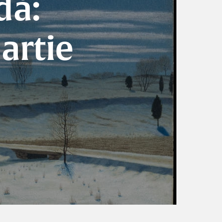
dă:
artie