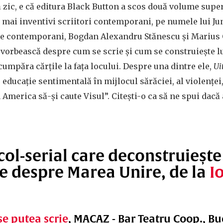
să zic, e că editura Black Button a scos două volume supe
i mai inventivi scriitori contemporani, pe numele lui Juno
l de contemporani, Bogdan Alexandru Stănescu și Marius 
să vorbească despre cum se scrie și cum se construiește 
cumpăra cărțile la fața locului. Despre una dintre ele,
Ui
 educație sentimentală în mijlocul sărăciei, al violenței,
 America să-și caute Visul”. Citești-o ca să ne spui dacă
ol-serial care deconstruiește
e despre Marea Unire, de la
I
 se putea scrie
, MACAZ - Bar Teatru Coop., Bu