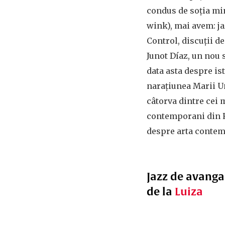
condus de soția min
wink), mai avem: ja
Control, discuții d
Junot Díaz, un nou 
data asta despre ist
narațiunea Marii Uni
câtorva dintre cei 
contemporani din R
despre arta contem
Jazz de avanga
de la
Luiza