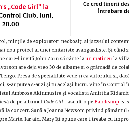
Ce cred tinerii de
's „Code Girl” la
Întrebare d
 Control Club, luni,
a 20.00
rol, mințile de exploratori neobosiți ai jazz-ului conte
ai nou proiect al unei chitariste avangardiste. Și când z
e care-l invită John Zorn să cânte la
un matineu
la Vill
vorson are deja vreo 30 de albume și o grămadă de colab
Tengo. Presa de specialitate vede-n ea viitorului și, dac
i, s-ar putea s-auzi și tu același lucru. Vine în Control 
tistul Ambrose Akinmusire și vocalista Amirtha Kidambi
iesă de pe albumul
Code Girl
- ascult-o pe
Bandcamp
ca s
ară la concert. Sună a Joanna Newsom privind pământul 
pre Marte. Iar aici Mary îți spune care-i treaba cu impro