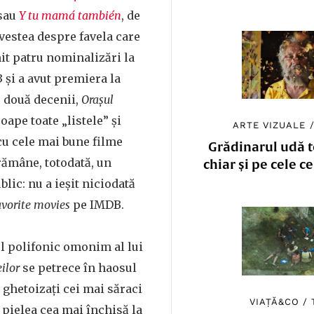
 sau
Y tu mamá también
, de
vestea despre favela care
it patru nominalizări la
 și a avut premiera la
e două decenii,
Orașul
oape toate „listele” și
ARTE VIZUALE
 cu cele mai bune filme
Grădinarul udă to
 rămâne, totodată, un
chiar și pe cele c
lic: nu a ieșit niciodată
favorite movies
pe IMDB.
l polifonic omonim al lui
ilor
se petrece în haosul
t ghetoizați cei mai săraci
VIAȚĂ&CO
/
u pielea cea mai închisă la