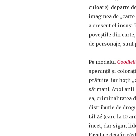
culoare), departe de
imaginea de „carte 
a crescut el însuși 
poveștile din carte
de personaje, sunt 
Pe modelul
Goodfell
speranță și coloraț
prăfuite, iar hoții 
sărmani. Apoi anii ‘
ea, criminalitatea 
distribuție de drogu
Lil Zé (care la 10 
încet, dar sigur, li
Favela e deja în răz