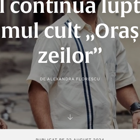
l continuă lup
ilmul cult „Oraș
zeilor”
DE
ALEXANDRA FLORESCU
PUBLICAT PE 22 AUGUST 2024