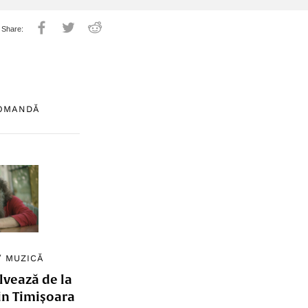
COMANDĂ
/
MUZICĂ
lvează de la
in Timișoara