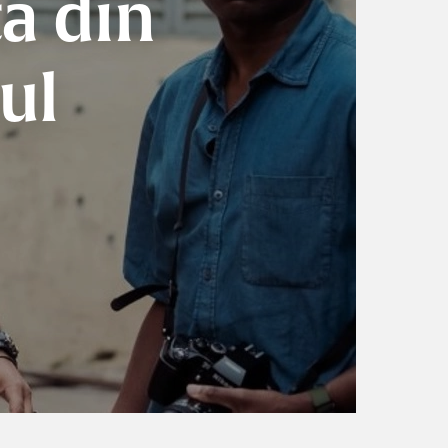
ta din
ul