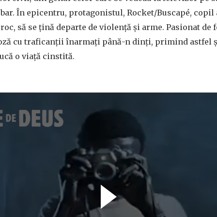
bar. În epicentru, protagonistul, Rocket/Buscapé, copil a
roc, să se țină departe de violență și arme. Pasionat de f
ă cu traficanții înarmați până-n dinți, primind astfel 
ucă o viață cinstită.