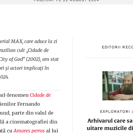
erial MAX, care aduce la zi
EDITORII RE
razilian cult „Cidade de
„City of God” (2002), am stat
i și actori implicați în
2024.
lmul-fenomen
Cidade de
lienilor Fernando
EXPLORATORI
Lund, parte din valul de
Arhivarul care sa
lă a cinematografiei din
uitare muzicile d
ată cu
Amores perros
al lui