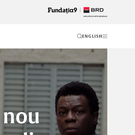
EN
n nou