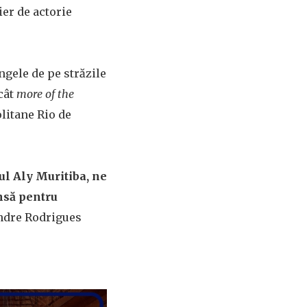
ier de actorie
ângele de pe străzile
cât
more of the
litane Rio de
ul Aly Muritiba, ne
nsă pentru
ndre Rodrigues