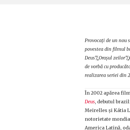
Provocați de un nou s
povestea din filmul b
Deus”/„Orașul zeilor”/
de vorbă cu producător
realizarea seriei din 
În 2002 apărea fi
Deus
, debutul brazi
Meirelles și Kátia 
notorietate mondia
America Latină, od