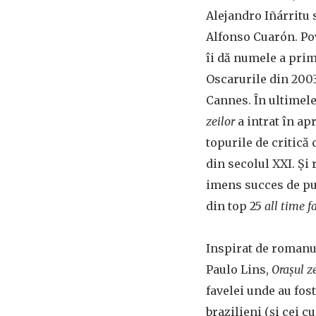
Alejandro Iñárritu
Alfonso Cuarón. Po
îi dă numele a prim
Oscarurile din 2003
Cannes. În ultimel
zeilor
a intrat în apr
topurile de critică
din secolul XXI. Și
imens succes de pub
din top 25
all time 
Inspirat de romanu
Paulo Lins,
Orașul ze
favelei unde au fos
brazilieni (și cei c