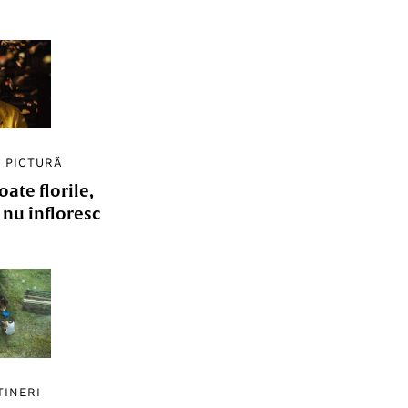
/
PICTURĂ
ate florile,
e nu înfloresc
TINERI