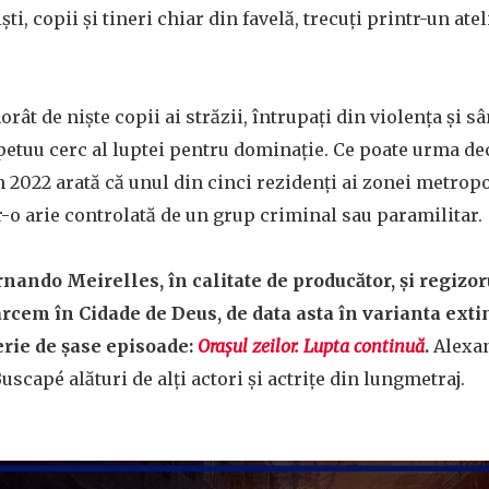
ti, copii și tineri chiar din favelă, trecuți printr-un atel
morât de niște copii ai străzii, întrupați din violența și s
rpetuu cerc al luptei pentru dominație. Ce poate urma de
 2022 arată că unul din cinci rezidenți ai zonei metropo
tr-o arie controlată de un grup criminal sau paramilitar.
rnando Meirelles, în calitate de producător, și regizor
rcem în Cidade de Deus, de data asta în varianta exti
serie de șase episoade:
Orașul zeilor. Lupta continuă
.
Alexa
Buscapé alături de alți actori și actrițe din lungmetraj.