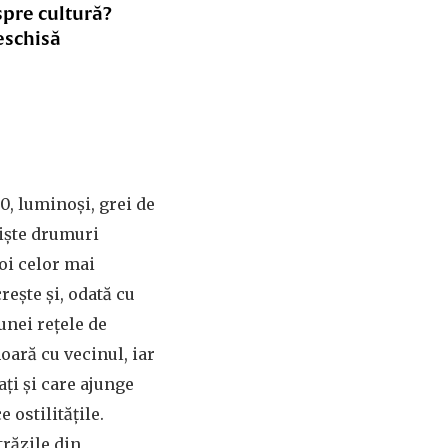
spre cultură?
eschisă
60, luminoși, grei de
niște drumuri
poi celor mai
rește și, odată cu
unei rețele de
moară cu vecinul, iar
ați și care ajunge
 ostilitățile.
trăzile din