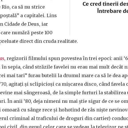
Ce cred tinerii de
 Rio, ca să nu strice
Întrebare d
poștală” a capitalei. Lins
în Cidade de Deus, iar
, care numără peste 100
preluate direct din cruda realitate.
as
, regizorii filmului spun povestea în trei epoci: anii ‘
i în sepia, când străzile favelei nu erau mai mult decât 
„cei mai tari” furau butelii la drumul mare ca să le dea a
70, agitați și sclipicioși ca mișcarea disco, când favela c
devine mai sângeroasă, de la simple furturi la stabilirea 
ri. În anii ‘80, deja nimeni nu mai știe sigur de ce se o
ani omoară cu sânge rece și hohotind de râs niște nevinov
derul criminal al traficului de droguri din cartier) conduce
boi civil, din genul celor care se vedeau la televizor pe s