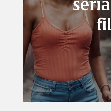
seria
f