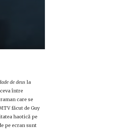
dade de deus
la
 ceva între
eraman care se
p MTV făcut de Guy
itatea haotică pe
 de pe ecran sunt