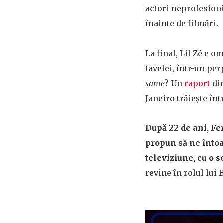
actori neprofesioniș
înainte de filmări.
La final, Lil Zé e o
favelei, într-un pe
same
? Un
raport
din
Janeiro trăiește în
După 22 de ani, Fe
propun să ne întoa
televiziune, cu o 
revine în rolul lui 