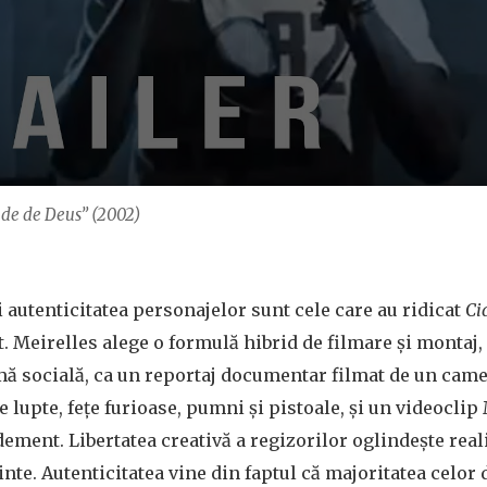
dade de Deus” (2002)
 autenticitatea personajelor sunt cele care au ridicat
Ci
t. Meirelles alege o formulă hibrid de filmare și montaj,
ă socială, ca un reportaj documentar filmat de un cam
e lupte, fețe furioase, pumni și pistoale, și un videocli
dement. Libertatea creativă a regizorilor oglindește real
inte. Autenticitatea vine din faptul că majoritatea celor