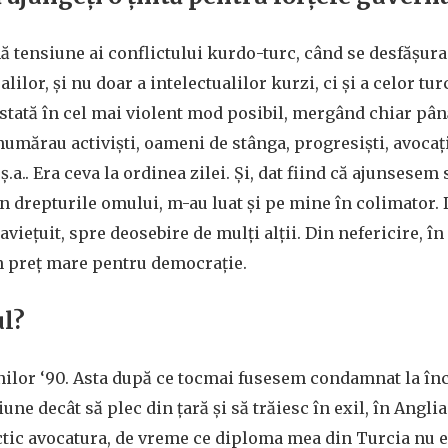
ă tensiune ai conflictului kurdo-turc, când se desfășu
lilor, și nu doar a intelectualilor kurzi, ci și a celor tur
ată în cel mai violent mod posibil, mergând chiar până
umărau activiști, oameni de stânga, progresiști, avocați,
 ș.a.. Era ceva la ordinea zilei. Și, dat fiind că ajunsese
în drepturile omului, m-au luat și pe mine în colimator.
iețuit, spre deosebire de mulți alții. Din nefericire, în
un preț mare pentru democrație.
ul?
anilor ‘90. Asta după ce tocmai fusesem condamnat la î
iune decât să plec din țară și să trăiesc în exil, în Angli
tic avocatura, de vreme ce diploma mea din Turcia nu er