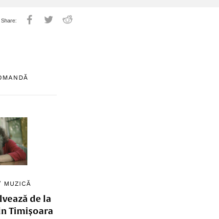
COMANDĂ
/
MUZICĂ
lvează de la
in Timișoara