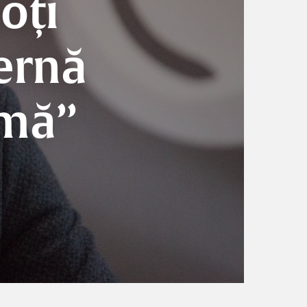
oți
ernă
umă”