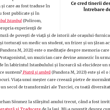
Ce cred tinerii de
și care au fost traduse în
Întrebare d
u fost publicate și în
nbul Istanbul
(Polirom,
 propria experiență de
ătură de povești de viață și de istorii ale orașului-furnica
și torturați un medic un student, un frizer și un țăran a
Pandora M, 2021) este o meditație despre memoria care
 Protagonistul, un muzician care devine amnezic în urma
e în labirintul Istanbulului și încearcă să elucideze un 
 ce suntem?
Piatră și umbră
(Pandora M, 2023) este și el o 
ocuri. Viața unui meșter care creează pietre de mormânt 
un secol de transformări ale Turciei, cu toată diversitat
rhan Sönmez la sfârșitul anului trecut, când a fost invit
teratură și Traducere
de la Iași. Mi-a povestit despre cu