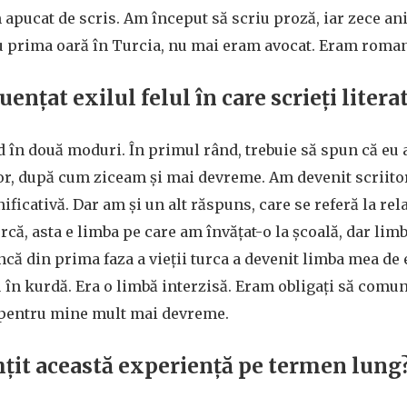
 apucat de scris. Am început să scriu proză, iar zece ani
 prima oară în Turcia, nu mai eram avocat. Eram roman
fluențat exilul felul în care scrieți liter
 în două moduri. În primul rând, trebuie să spun că eu 
tor, după cum ziceam și mai devreme. Am devenit scriitor î
ificativă. Dar am și un alt răspuns, care se referă la rel
urcă, asta e limba pe care am învățat-o la școală, dar li
ncă din prima faza a vieții turca a devenit limba mea de 
 în kurdă. Era o limbă interzisă. Eram obligați să comu
t pentru mine mult mai devreme.
țit această experiență pe termen lung