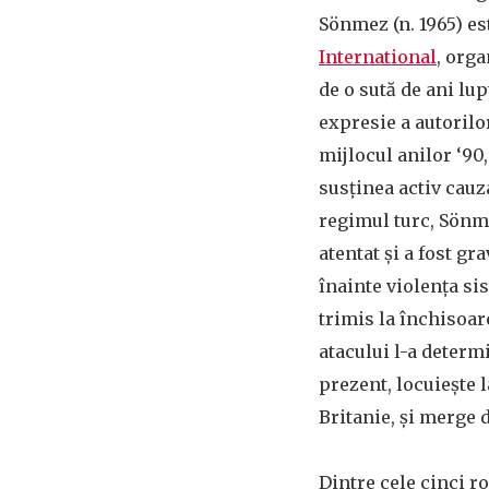
Sönmez (n. 1965) es
International
, orga
de o sută de ani lup
expresie a autorilo
mijlocul anilor ‘90,
susținea activ cauz
regimul turc, Sönme
atentat și a fost gr
înainte violența si
trimis la închisoare
atacului l-a determi
prezent, locuiește 
Britanie, și merge d
Dintre cele cinci r