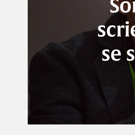
Sö
scr
se 