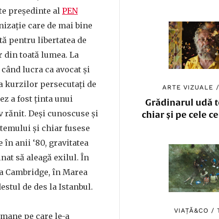
te președinte al
PEN
nizație care de mai bine
tă pentru libertatea de
r din toată lumea. La
 când lucra ca avocat și
a kurzilor persecutați de
ARTE VIZUALE
z a fost ținta unui
Grădinarul udă to
av rănit. Deși cunoscuse și
chiar și pe cele c
stemului și chiar fusese
 în anii ‘80, gravitatea
nat să aleagă exilul. În
la Cambridge, în Marea
estul de des la Istanbul.
VIAȚĂ&CO
/
omane pe care le-a