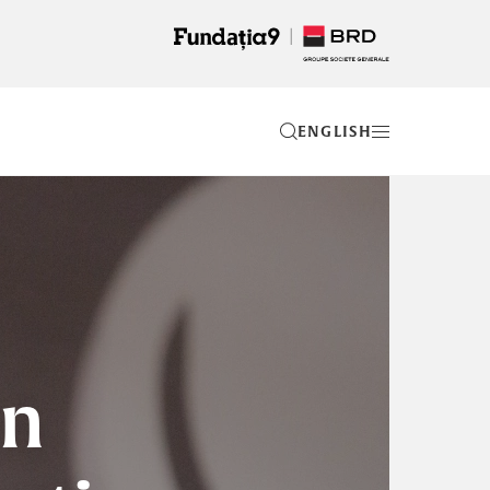
EN
an