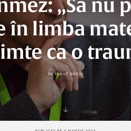
nmez: „Să nu p
ie în limba mat
simte ca o tra
DE
IONUȚ SOCIU
PUBLICAT PE 4 MARTIE 2024