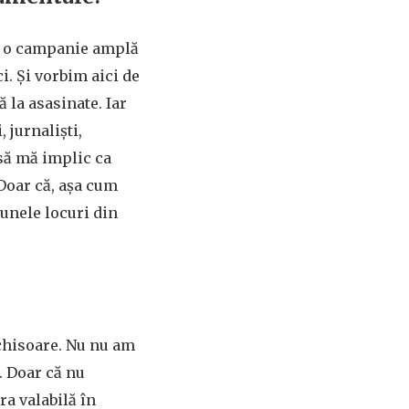
ra o campanie amplă
ci. Și vorbim aici de
 la asasinate. Iar
 jurnaliști,
m să mă implic ca
 Doar că, așa cum
 unele locuri din
nchisoare. Nu nu am
a. Doar că nu
a valabilă în