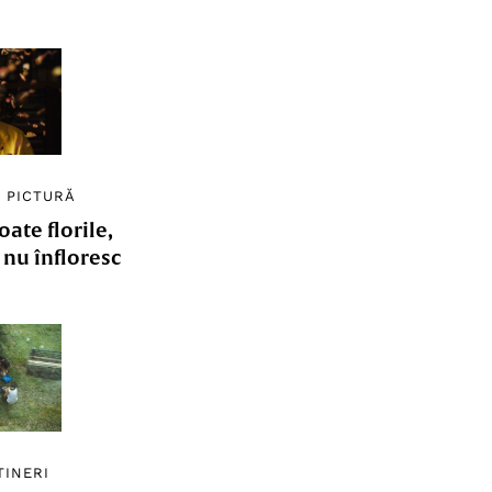
/
PICTURĂ
ate florile,
e nu înfloresc
TINERI