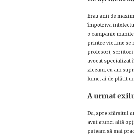
Erau anii de maxim
împotriva intelectua
o campanie manifest
printre victime se n
profesori, scriitori
avocat specializat 
ziceam, eu am suprav
lume, ai de plătit 
A urmat exil
Da, spre sfârșitul 
avut atunci altă opț
puteam să mai prac