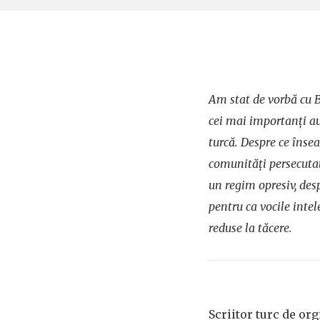
Am stat de vorbă cu 
cei mai importanți aut
turcă. Despre ce înse
comunități persecutat
un regim opresiv, desp
pentru ca vocile intele
reduse la tăcere.
Scriitor turc de or