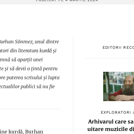
Burhan Sönmez, unul dintre
EDITORII RE
ori din literatura kurdă și
amnă să aparții unei
e și să devii o țintă pentru
re puterea scrisului și lupta
ctualilor publici să nu fie
EXPLORATORI
Arhivarul care sa
uitare muzicile d
gine kurdă, Burhan