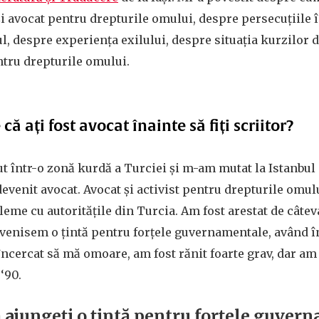
 și avocat pentru drepturile omului, despre persecuțiile 
ul, despre experiența exilului, despre situația kurzilor d
tru drepturile omului.
ă ați fost avocat înainte să fiți scriitor?
ut într-o zonă kurdă a Turciei și m-am mutat la Istanbul 
devenit avocat. Avocat și activist pentru drepturile omul
eme cu autoritățile din Turcia. Am fost arestat de câte
Devenisem o țintă pentru forțele guvernamentale, având î
 încercat să mă omoare, am fost rănit foarte grav, dar am
‘90.
să ajungeți o țintă pentru forțele guve