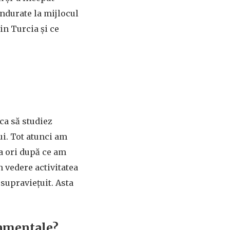
îndurate la mijlocul
in Turcia și ce
ca să studiez
ui. Tot atunci am
va ori după ce am
n vedere activitatea
 supraviețuit. Asta
rnamentale?