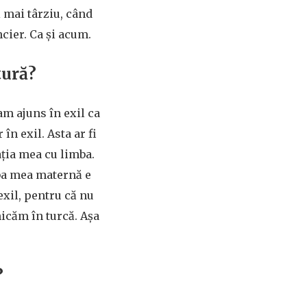
 mai târziu, când
cier. Ca și acum.
atură?
am ajuns în exil ca
n exil. Asta ar fi
ația mea cu limba.
mba mea maternă e
exil, pentru că nu
nicăm în turcă. Așa
?