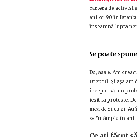
cariera de activist
anilor 90 în Istanb
înseamnă lupta pen
Se poate spune c
Da, așa e. Am cresc
Dreptul. Și așa am 
început să am probl
ieșit la proteste. 
mea de zi cu zi. Au
se întâmpla în anii 
Ce ați făcut 