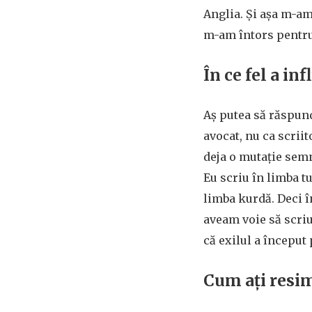
Anglia. Și așa m-am
m-am întors pentru
În ce fel a in
Aș putea să răspund
avocat, nu ca scrii
deja o mutație semn
Eu scriu în limba t
limba kurdă. Deci î
aveam voie să scriu
că exilul a începu
Cum ați resim