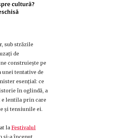
spre cultură?
eschisă
r, sub străzile
cuzați de
 ne construiește pe
 unei tentative de
mister esențial: ce
istorie în oglindă, a
e lentila prin care
e și tensiunile ei.
at la
Festivalul
m și-a început