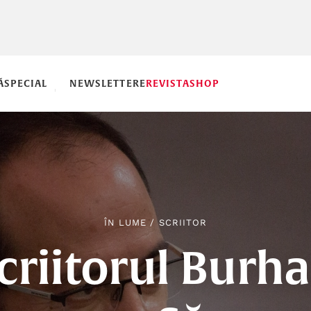
Ă
SPECIAL
NEWSLETTERE
REVISTA
SHOP
ÎN LUME
/
SCRIITOR
criitorul Burh