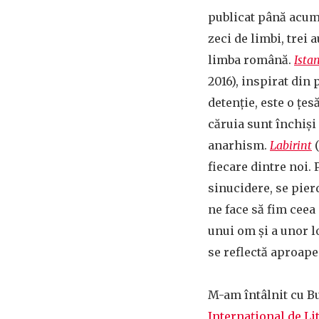
publicat până acum 
zeci de limbi, trei a
limba română.
Ista
2016), inspirat din
detenție,
este o țes
căruia sunt închiși 
anarhism.
Labirint
(
fiecare dintre noi.
sinucidere, se pierd
ne face să fim ceea
unui om și a unor l
se reflectă aproape 
M-am întâlnit cu Bu
Internațional de Li