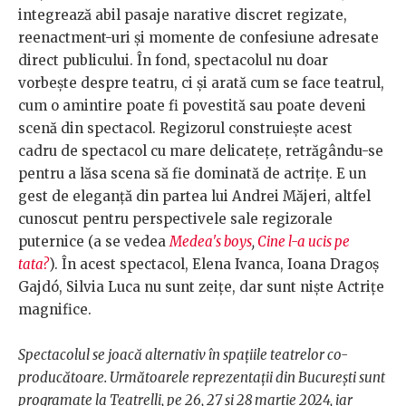
integrează abil pasaje narative discret regizate,
reenactment-uri și momente de confesiune adresate
direct publicului. În fond, spectacolul nu doar
vorbește despre teatru, ci și arată cum se face teatrul,
cum o amintire poate fi povestită sau poate deveni
scenă din spectacol. Regizorul construiește acest
cadru de spectacol cu mare delicatețe, retrăgându-se
pentru a lăsa scena să fie dominată de actrițe. E un
gest de eleganță din partea lui Andrei Măjeri, altfel
cunoscut pentru perspectivele sale regizorale
puternice (a se vedea
Medea's boys
,
Cine l-a ucis pe
tata?
). În acest spectacol, Elena Ivanca, Ioana Dragoș
Gajdó, Silvia Luca nu sunt zeițe, dar sunt niște Actrițe
magnifice.
Spectacolul se joacă alternativ în spațiile teatrelor co-
producătoare. Următoarele reprezentații din București sunt
programate la Teatrelli, pe 26, 27 și 28 martie 2024, iar