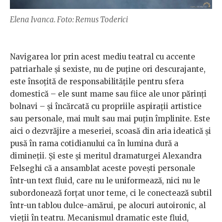
Elena Ivanca. Foto: Remus Toderici
Navigarea lor prin acest mediu teatral cu accente
patriarhale și sexiste, nu de puține ori descurajante,
este însoțită de responsabilitățile pentru sfera
domestică – ele sunt mame sau fiice ale unor părinți
bolnavi – și încărcată cu propriile aspirații artistice
sau personale, mai mult sau mai puțin împlinite. Este
aici o dezvrăjire a meseriei, scoasă din aria ideatică și
pusă în rama cotidianului ca în lumina dură a
dimineții. Și este și meritul dramaturgei Alexandra
Felseghi că a ansamblat aceste povești personale
într-un text fluid, care nu le uniformează, nici nu le
subordonează forțat unor teme, ci le conectează subtil
într-un tablou dulce-amărui, pe alocuri autoironic, al
vieții în teatru. Mecanismul dramatic este fluid,