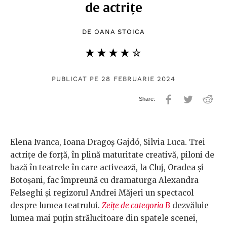
de actrițe
DE
OANA STOICA
★★★★★
☆☆☆☆☆
PUBLICAT PE 28 FEBRUARIE 2024
Elena Ivanca, Ioana Dragoș Gajdó, Silvia Luca. Trei
actrițe de forță, în plină maturitate creativă, piloni de
bază în teatrele în care activează, la Cluj, Oradea și
Botoșani, fac împreună cu dramaturga Alexandra
Felseghi și regizorul Andrei Măjeri un spectacol
despre lumea teatrului.
Zeițe de categoria B
dezvăluie
lumea mai puțin strălucitoare din spatele scenei,