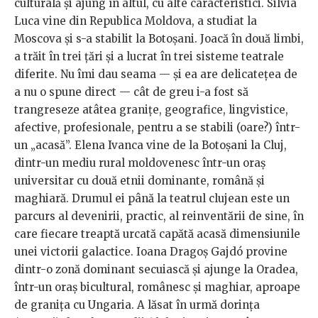
culturală și ajung în altul, cu alte caracteristici. Silvia
Luca vine din Republica Moldova, a studiat la
Moscova și s-a stabilit la Botoșani. Joacă în două limbi,
a trăit în trei țări și a lucrat în trei sisteme teatrale
diferite. Nu îmi dau seama — și ea are delicatețea de
a nu o spune direct — cât de greu i-a fost să
trangreseze atâtea granițe, geografice, lingvistice,
afective, profesionale, pentru a se stabili (oare?) într-
un „acasă”. Elena Ivanca vine de la Botoșani la Cluj,
dintr-un mediu rural moldovenesc într-un oraș
universitar cu două etnii dominante, română și
maghiară. Drumul ei până la teatrul clujean este un
parcurs al devenirii, practic, al reinventării de sine, în
care fiecare treaptă urcată capătă acasă dimensiunile
unei victorii galactice. Ioana Dragoș Gajdó provine
dintr-o zonă dominant secuiască și ajunge la Oradea,
într-un oraș bicultural, românesc și maghiar, aproape
de granița cu Ungaria. A lăsat în urmă dorința