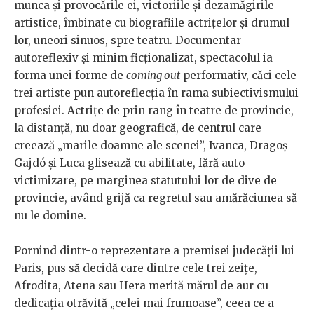
munca și provocările ei, victoriile și dezamăgirile
artistice, îmbinate cu biografiile actrițelor și drumul
lor, uneori sinuos, spre teatru. Documentar
autoreflexiv și minim ficționalizat, spectacolul ia
forma unei forme de
coming out
performativ, căci cele
trei artiste pun autoreflecția în rama subiectivismului
profesiei. Actrițe de prin rang în teatre de provincie,
la distanță, nu doar geografică, de centrul care
creează „marile doamne ale scenei”, Ivanca, Dragoș
Gajdó și Luca glisează cu abilitate, fără auto-
victimizare, pe marginea statutului lor de dive de
provincie, având grijă ca regretul sau amărăciunea să
nu le domine.
Pornind dintr-o reprezentare a premisei judecății lui
Paris, pus să decidă care dintre cele trei zeițe,
Afrodita, Atena sau Hera merită mărul de aur cu
dedicația otrăvită „celei mai frumoase”, ceea ce a