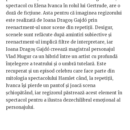
spectacol cu Elena Ivanca în rolul lui Gertrude, are o
doză de ficțiune. Asta pentru că imaginea regizorului
este realizată de Ioana Dragoș Gajdó prin
reenactment-ul unor scene din repetiții. Desigur,
scenele sunt refăcute după amintiri subiective și
reenactment-ul implică filtre de interpretare, iar
Ioana Dragoș Gajdó creează magistral personajul
Vlad Mugur ca un hibrid între un artist cu profundă
înțelegere a teatrului și o umbră tutelară. Este
recuperat și un episod celebru care face parte din
mitologia spectacolului Hamlet când, la repetiții,
Ivanca își pierde un pantof și joacă scena
șchiopătând, iar regizorul păstrează acest element în
spectacol pentru a ilustra dezechilibrul emoțional al
personajului.