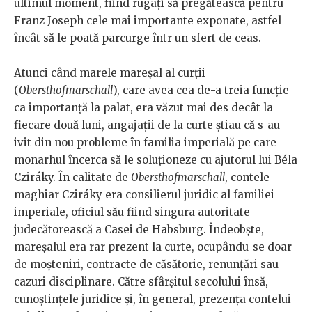
ultimul moment, fiind rugați să pregătească pentru
Franz Joseph cele mai importante exponate, astfel
încât să le poată parcurge într un sfert de ceas.
Atunci când marele mareșal al curții
(
Obersthofmarschall
), care avea cea de-a treia funcție
ca importanță la palat, era văzut mai des decât la
fiecare două luni, angajații de la curte știau că s-au
ivit din nou probleme în familia imperială pe care
monarhul încerca să le soluționeze cu ajutorul lui Béla
Cziráky. În calitate de
Obersthofmarschall
, contele
maghiar Cziráky era consilierul juridic al familiei
imperiale, oficiul său fiind singura autoritate
judecătorească a Casei de Habsburg. Îndeobște,
mareșalul era rar prezent la curte, ocupându-se doar
de moșteniri, contracte de căsătorie, renunțări sau
cazuri disciplinare. Către sfârșitul secolului însă,
cunoștințele juridice și, în general, prezența contelui