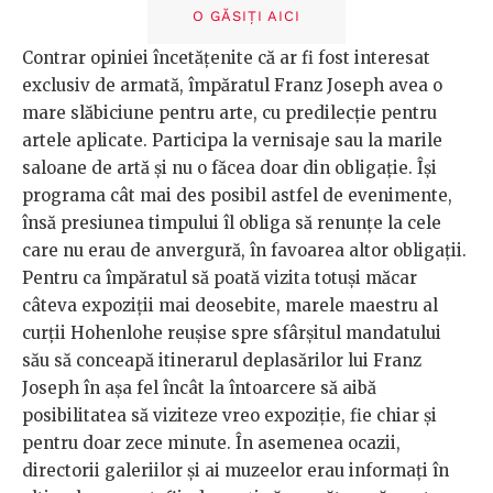
O GĂSIȚI AICI
Contrar opiniei încetățenite că ar fi fost interesat
exclusiv de armată, împăratul Franz Joseph avea o
mare slăbiciune pentru arte, cu predilecție pentru
artele aplicate. Participa la vernisaje sau la marile
saloane de artă și nu o făcea doar din obligație. Își
programa cât mai des posibil astfel de evenimente,
însă presiunea timpului îl obliga să renunțe la cele
care nu erau de anvergură, în favoarea altor obligații.
Pentru ca împăratul să poată vizita totuși măcar
câteva expoziții mai deosebite, marele maestru al
curții Hohenlohe reușise spre sfârșitul mandatului
său să conceapă itinerarul deplasărilor lui Franz
Joseph în așa fel încât la întoarcere să aibă
posibilitatea să viziteze vreo expoziție, fie chiar și
pentru doar zece minute. În asemenea ocazii,
directorii galeriilor și ai muzeelor erau informați în