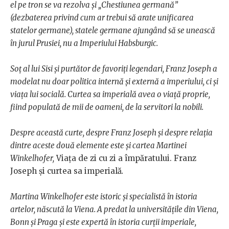
el pe tron se va rezolva și „Chestiunea germană”
(dezbaterea privind cum ar trebui să arate unificarea
statelor germane), statele germane ajungând să se unească
în jurul Prusiei, nu a Imperiului Habsburgic.
Soț al lui Sisi și purtător de favoriți legendari, Franz Joseph a
modelat nu doar politica internă și externă a imperiului, ci și
viața lui socială. Curtea sa imperială avea o viață proprie,
fiind populată de mii de oameni, de la servitori la nobili.
Despre această curte, despre Franz Joseph și despre relația
dintre aceste două elemente este și cartea Martinei
Winkelhofer,
Viața de zi cu zi a împăratului. Franz
Joseph și curtea sa imperială
.
Martina Winkelhofer este istoric și specialistă în istoria
artelor, născută la Viena. A predat la universitățile din Viena,
Bonn și Praga și este expertă în istoria curții imperiale,