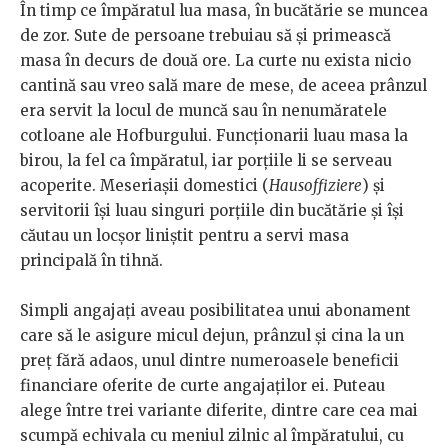
În timp ce împăratul lua masa, în bucătărie se muncea
de zor. Sute de persoane trebuiau să și primească
masa în decurs de două ore. La curte nu exista nicio
cantină sau vreo sală mare de mese, de aceea prânzul
era servit la locul de muncă sau în nenumăratele
cotloane ale Hofburgului. Funcționarii luau masa la
birou, la fel ca împăratul, iar porțiile li se serveau
acoperite. Meseriașii domestici (
Hausoffiziere
) și
servitorii își luau singuri porțiile din bucătărie și își
căutau un locșor liniștit pentru a servi masa
principală în tihnă.
Simpli angajați aveau posibilitatea unui abonament
care să le asigure micul dejun, prânzul și cina la un
preț fără adaos, unul dintre numeroasele beneficii
financiare oferite de curte angajaților ei. Puteau
alege între trei variante diferite, dintre care cea mai
scumpă echivala cu meniul zilnic al împăratului, cu