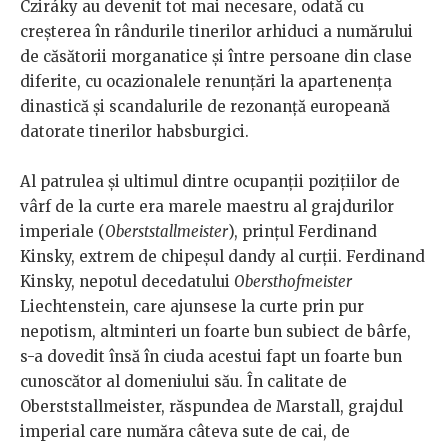
Cziráky au devenit tot mai necesare, odată cu
creșterea în rândurile tinerilor arhiduci a numărului
de căsătorii morganatice și între persoane din clase
diferite, cu ocazionalele renunțări la apartenența
dinastică și scandalurile de rezonanță europeană
datorate tinerilor habsburgici.
Al patrulea și ultimul dintre ocupanții pozițiilor de
vârf de la curte era marele maestru al grajdurilor
imperiale (
Oberststallmeister
), prințul Ferdinand
Kinsky, extrem de chipeșul dandy al curții. Ferdinand
Kinsky, nepotul decedatului
Obersthofmeister
Liechtenstein, care ajunsese la curte prin pur
nepotism, altminteri un foarte bun subiect de bârfe,
s-a dovedit însă în ciuda acestui fapt un foarte bun
cunoscător al domeniului său. În calitate de
Oberststallmeister, răspundea de Marstall, grajdul
imperial care număra câteva sute de cai, de