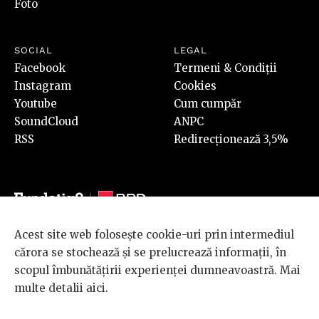
Foto
SOCIAL
LEGAL
Facebook
Termeni & Condiții
Instagram
Cookies
Youtube
Cum cumpăr
SoundCloud
ANPC
RSS
Redirecționează 3,5%
Acest site web folosește cookie-uri prin intermediul
© 2026 BRD Groupe Société Générale, toate drepturile rezervate.
cărora se stochează și se prelucrează informații, în
Scena 9 este un proiect sustinut de
BRD GROUPE SOCIÉTÉ
scopul îmbunătățirii experienței dumneavoastră. Mai
GÉNÉRALE
.
multe detalii
aici
.