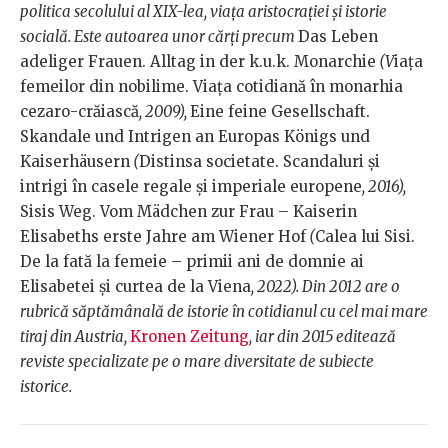
politica secolului al XIX-lea, viața aristocrației și istorie
socială. Este autoarea unor cărți precum
Das Leben
adeliger Frauen. Alltag in der k.u.k. Monarchie
(V
iața
femeilor din nobilime. Viața cotidiană în monarhia
cezaro-crăiască
, 2009),
Eine feine Gesellschaft.
Skandale und Intrigen an Europas Königs und
Kaiserhäusern
(
Distinsa societate. Scandaluri și
intrigi în casele regale și imperiale europene
, 2016),
Sisis Weg. Vom Mädchen zur Frau – Kaiserin
Elisabeths erste Jahre am Wiener Hof
(
Calea lui Sisi.
De la fată la femeie – primii ani de domnie ai
Elisabetei și curtea de la Viena
, 2022). Din 2012 are o
rubrică săptămânală de istorie în cotidianul cu cel mai mare
tiraj din Austria,
Kronen Zeitung
, iar din 2015 editează
reviste specializate pe o mare diversitate de subiecte
istorice.