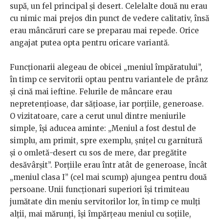
supă, un fel principal și desert. Celelalte două nu erau
cu nimic mai prejos din punct de vedere calitativ, însă
erau mâncăruri care se preparau mai repede. Orice
angajat putea opta pentru oricare variantă.
Funcționarii alegeau de obicei „meniul împăratului”,
în timp ce servitorii optau pentru variantele de prânz
și cină mai ieftine. Felurile de mâncare erau
nepretențioase, dar sățioase, iar porțiile, generoase.
O vizitatoare, care a cerut unul dintre meniurile
simple, își aducea aminte: „Meniul a fost destul de
simplu, am primit, spre exemplu, șnițel cu garnitură
și o omletă-desert cu sos de mere, dar pregătite
desăvârșit”. Porțiile erau într atât de generoase, încât
„meniul clasa I” (cel mai scump) ajungea pentru două
persoane. Unii funcționari superiori își trimiteau
jumătate din meniu servitorilor lor, în timp ce mulți
alții, mai mărunți, își împărțeau meniul cu soțiile,