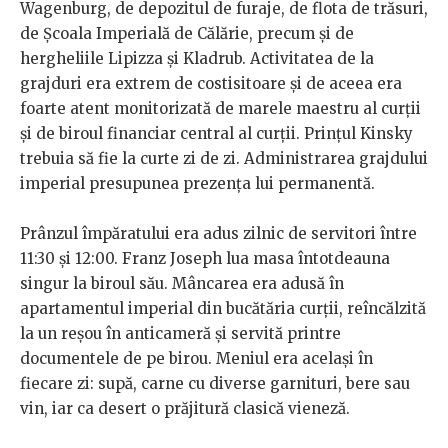
Wagenburg, de depozitul de furaje, de flota de trăsuri,
de Școala Imperială de Călărie, precum și de
hergheliile Lipizza și Kladrub. Activitatea de la
grajduri era extrem de costisitoare și de aceea era
foarte atent monitorizată de marele maestru al curții
și de biroul financiar central al curții. Prințul Kinsky
trebuia să fie la curte zi de zi. Administrarea grajdului
imperial presupunea prezența lui permanentă.
Prânzul împăratului era adus zilnic de servitori între
11:30 și 12:00. Franz Joseph lua masa întotdeauna
singur la biroul său. Mâncarea era adusă în
apartamentul imperial din bucătăria curții, reîncălzită
la un reșou în anticameră și servită printre
documentele de pe birou. Meniul era același în
fiecare zi: supă, carne cu diverse garnituri, bere sau
vin, iar ca desert o prăjitură clasică vieneză.