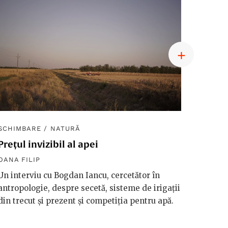
SCHIMBARE
/
NATURĂ
SCHIM
Prețul invizibil al apei
Diplom
macro
OANA FILIP
OANA F
Un interviu cu Bogdan Iancu, cercetător în
antropologie, despre secetă, sisteme de irigații
Håkan 
din trecut și prezent și competiția pentru apă.
vorbeșt
vreme 
valori