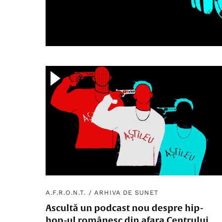
A.F.R.O.N.T.
/
ARHIVA DE SUNET
Ascultă un podcast nou despre hip-
hop-ul românesc din afara Centrului