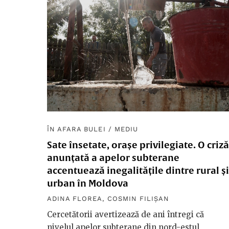
ÎN AFARA BULEI
/
MEDIU
Sate însetate, orașe privilegiate. O criză
anunțată a apelor subterane
accentuează inegalitățile dintre rural și
urban în Moldova
ADINA FLOREA
,
COSMIN FILIȘAN
Cercetătorii avertizează de ani întregi că
nivelul apelor subterane din nord-estul