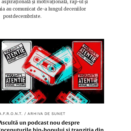
 aspirațională și motivațională, rap-ul și
ia au comunicat de-a lungul deceniilor
postdecembriste.
A.F.R.O.N.T.
/
ARHIVA DE SUNET
Ascultă un podcast nou despre
începuturile hip-hopului și tranziția din