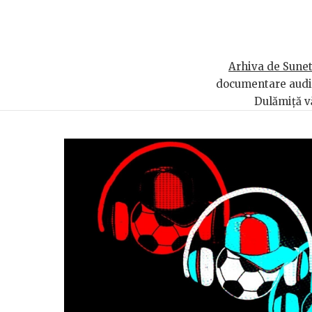
Arhiva de Sune
documentare audio.
Dulămiță vă