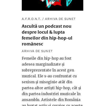
A.F.R.O.N.T.
/
ARHIVA DE SUNET
Ascultă un podcast nou
despre locul & lupta
femeilor din hip-hop-ul
românesc
ARHIVA DE SUNET
Femeile din hip-hop au fost
adesea marginalizate și
subreprezentate în acest gen
muzical. Ele s-au confruntat cu
sexism și misoginie atât din
partea altor artiști hip-hop, cât și
din partea industriei muzicale în
ansamblu. Artistele din România
au luptat activ și curajos cu aceste