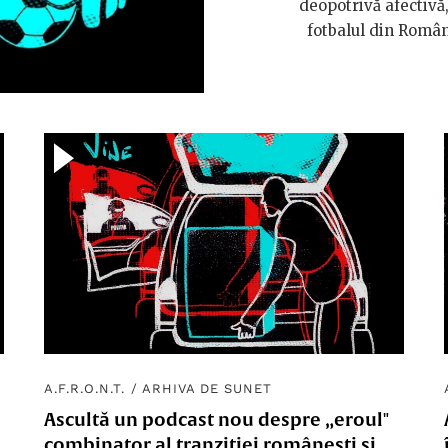
deopotrivă afectivă,
fotbalul din Român
A.F.R.O.N.T.
/
ARHIVA DE SUNET
Ascultă un podcast nou despre „eroul"
combinator al tranziției româneşti şi