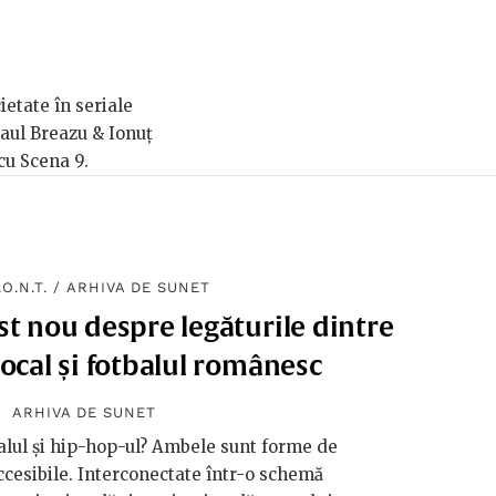
ietate în seriale
Paul Breazu & Ionuț
 cu Scena 9.
.O.N.T.
/
ARHIVA DE SUNET
t nou despre legăturile dintre
local și fotbalul românesc
ARHIVA DE SUNET
alul și hip-hop-ul? Ambele sunt forme de
ccesibile. Interconectate într-o schemă