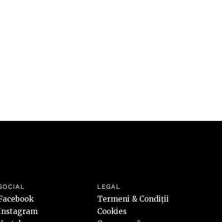
riscuri
SOCIAL
LEGAL
Facebook
Termeni & Condiții
Instagram
Cookies